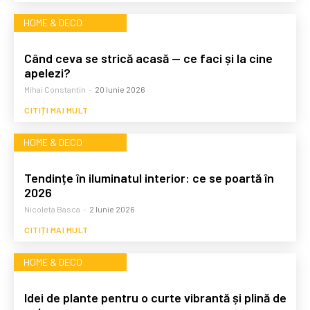
HOME & DECO
Când ceva se strică acasă — ce faci și la cine
apelezi?
Mihai Constantin
-
20 Iunie 2026
CITIȚI MAI MULT
HOME & DECO
Tendințe în iluminatul interior: ce se poartă în
2026
Nicoleta Basca
-
2 Iunie 2026
CITIȚI MAI MULT
HOME & DECO
Idei de plante pentru o curte vibrantă și plină de