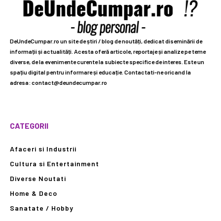
DeUndeCumpar.ro un site de știri / blog de noutăți, dedicat diseminării de
informații și actualități. Acesta oferă articole, reportaje și analize pe teme
diverse, de la evenimente curente la subiecte specifice de interes. Este un
spațiu digital pentru informare și educație. Contactati-ne oricand la
adresa: contact@deundecumpar.ro
CATEGORII
Afaceri si Industrii
Cultura si Entertainment
Diverse Noutati
Home & Deco
Sanatate / Hobby