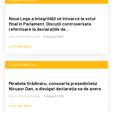
Noua Lege a Integrității se întoarce la votul
final în Parlament. Discuții controversate
referitoare la declarațiile de…
Autorii DeUndeCumpar
-
5 August 2026
CITIȚI MAI MULT
DIVERSE NOUTATI
Mirabela Grădinaru, consoarta președintelui
Nicușor Dan, a divulgat declarația sa de avere
Autorii DeUndeCumpar
-
5 August 2026
CITIȚI MAI MULT