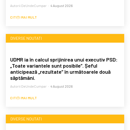
Autorii DeUndeCumpar
-
4 August 2026
CITIȚI MAI MULT
DIVERSE NOUTATI
UDMR ia în calcul sprijinirea unui executiv PSD:
„Toate variantele sunt posibile”. Șeful
anticipează „rezultate” în următoarele două
săptămâni.
Autorii DeUndeCumpar
-
4 August 2026
CITIȚI MAI MULT
DIVERSE NOUTATI