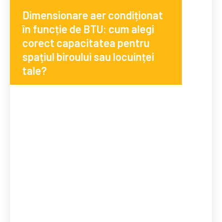
Dimensionare aer condiționat
în funcție de BTU: cum alegi
corect capacitatea pentru
spațiul biroului sau locuinței
tale?