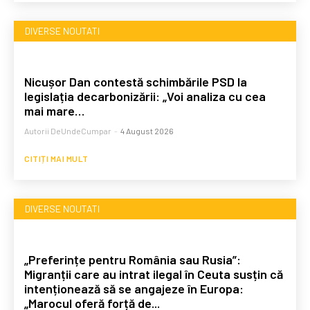
DIVERSE NOUTATI
Nicușor Dan contestă schimbările PSD la
legislația decarbonizării: „Voi analiza cu cea
mai mare…
Autorii DeUndeCumpar
-
4 August 2026
CITIȚI MAI MULT
DIVERSE NOUTATI
„Preferințe pentru România sau Rusia”:
Migranții care au intrat ilegal în Ceuta susțin că
intenționează să se angajeze în Europa:
„Marocul oferă forță de...