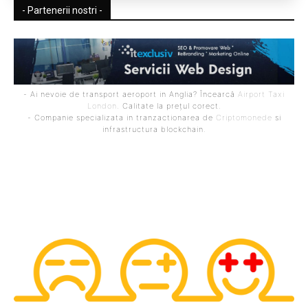
- Partenerii nostri -
- Ai nevoie de transport aeroport in Anglia? Încearcă
Airport Taxi
London
. Calitate la prețul corect.
- Companie specializata in tranzactionarea de
Criptomonede
si
infrastructura blockchain.