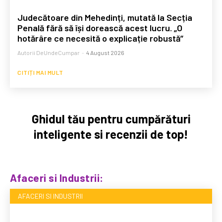
Judecătoare din Mehedinți, mutată la Secția
Penală fără să își dorească acest lucru. „O
hotărâre ce necesită o explicație robustă”
Autorii DeUndeCumpar
-
4 August 2026
CITIȚI MAI MULT
Ghidul tău pentru cumpărături
inteligente si recenzii de top!
Afaceri si Industrii:
AFACERI SI INDUSTRII