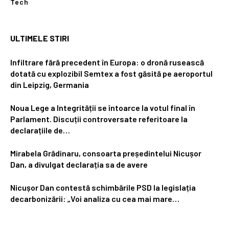
Tech
ULTIMELE STIRI
Infiltrare fără precedent în Europa: o dronă rusească
dotată cu explozibil Semtex a fost găsită pe aeroportul
din Leipzig, Germania
Noua Lege a Integrității se întoarce la votul final în
Parlament. Discuții controversate referitoare la
declarațiile de…
Mirabela Grădinaru, consoarta președintelui Nicușor
Dan, a divulgat declarația sa de avere
Nicușor Dan contestă schimbările PSD la legislația
decarbonizării: „Voi analiza cu cea mai mare…