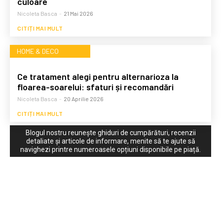
culoare
Nicoleta Basca
-
21 Mai 2026
CITIȚI MAI MULT
HOME & DECO
Ce tratament alegi pentru alternarioza la
floarea-soarelui: sfaturi și recomandări
Nicoleta Basca
-
20 Aprilie 2026
CITIȚI MAI MULT
Blogul nostru reunește ghiduri de cumpărături, recenzii
detaliate și articole de informare, menite să te ajute să
navighezi printre numeroasele opțiuni disponibile pe piață.