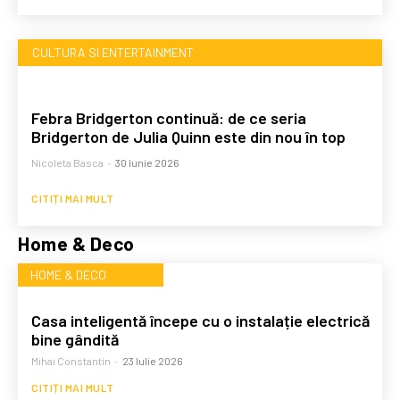
CULTURA SI ENTERTAINMENT
Febra Bridgerton continuă: de ce seria
Bridgerton de Julia Quinn este din nou în top
Nicoleta Basca
-
30 Iunie 2026
CITIȚI MAI MULT
Home & Deco
HOME & DECO
Casa inteligentă începe cu o instalație electrică
bine gândită
Mihai Constantin
-
23 Iulie 2026
CITIȚI MAI MULT