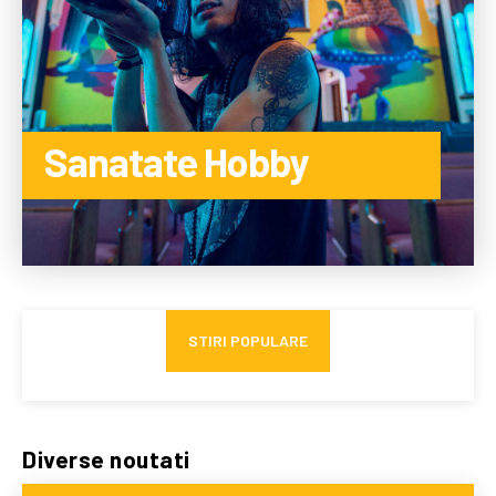
Sanatate Hobby
CITEȘTE MAI MULTE
STIRI POPULARE
Infiltrare fără precedent în Europa: o dronă rusească
Diverse noutati
dotată cu explozibil Semtex a fost găsită pe aeroportul