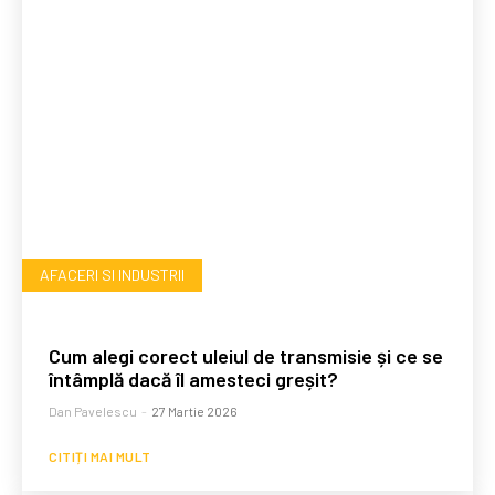
AFACERI SI INDUSTRII
Cum alegi corect uleiul de transmisie și ce se
întâmplă dacă îl amesteci greșit?
Dan Pavelescu
-
27 Martie 2026
CITIȚI MAI MULT