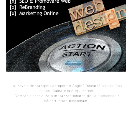
- Ai nevoie de transport aeroport in Anglia? Încearcă
Airport Taxi
London
. Calitate la prețul corect.
- Companie specializata in tranzactionarea de
Criptomonede
si
infrastructura blockchain.