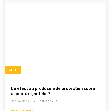
AUTO
Ce efect au produsele de protecție asupra
aspectului jantelor?
Dan Pavelescu
-
26 Februarie 2026
CITIȚI MAI MULT