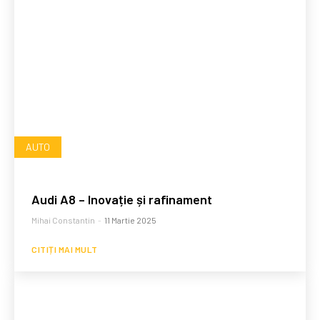
AUTO
Audi A8 – Inovație și rafinament
Mihai Constantin
-
11 Martie 2025
CITIȚI MAI MULT