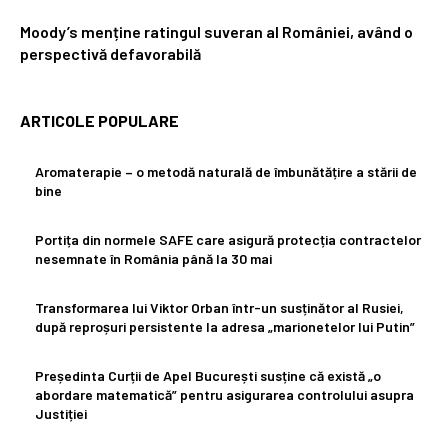
Moody’s menține ratingul suveran al României, având o
perspectivă defavorabilă
ARTICOLE POPULARE
Aromaterapie – o metodă naturală de îmbunătățire a stării de
bine
Portița din normele SAFE care asigură protecția contractelor
nesemnate în România până la 30 mai
Transformarea lui Viktor Orban într-un susținător al Rusiei,
după reproșuri persistente la adresa „marionetelor lui Putin”
Președinta Curții de Apel București susține că există „o
abordare matematică” pentru asigurarea controlului asupra
Justiției