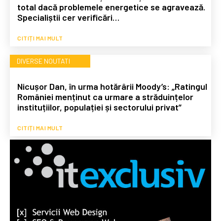
total dacă problemele energetice se agravează.
Specialiștii cer verificări…
CITIȚI MAI MULT
DIVERSE NOUTATI
Nicușor Dan, în urma hotărârii Moody’s: „Ratingul
României menținut ca urmare a străduințelor
instituțiilor, populației și sectorului privat”
CITIȚI MAI MULT