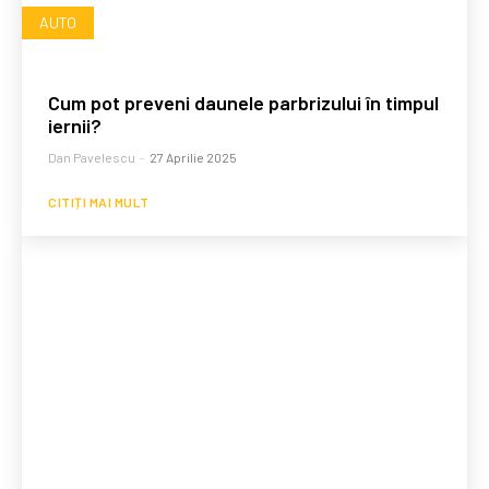
AUTO
Cum pot preveni daunele parbrizului în timpul
iernii?
Dan Pavelescu
-
27 Aprilie 2025
CITIȚI MAI MULT