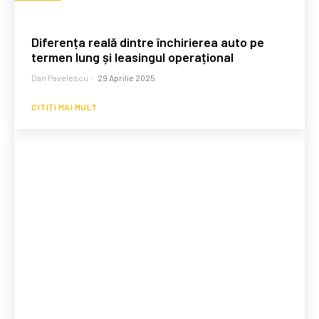
Diferența reală dintre închirierea auto pe
termen lung și leasingul operațional
Dan Pavelescu
-
29 Aprilie 2025
CITIȚI MAI MULT