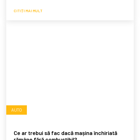
CITIȚI MAI MULT
AUTO
Ce ar trebui să fac dacă mașina închiriată
rămâne fără combustibil?