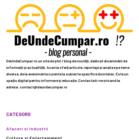
DeUndeCumpar.ro un site de știri / blog de noutăți, dedicat diseminării de
informații și actualități. Acesta oferă articole, reportaje și analize pe teme
diverse, de la evenimente curente la subiecte specifice de interes. Este un
spațiu digital pentru informare și educație. Contactati-ne oricand la
adresa: contact@deundecumpar.ro
CATEGORII
Afaceri si Industrii
Cultura si Entertainment