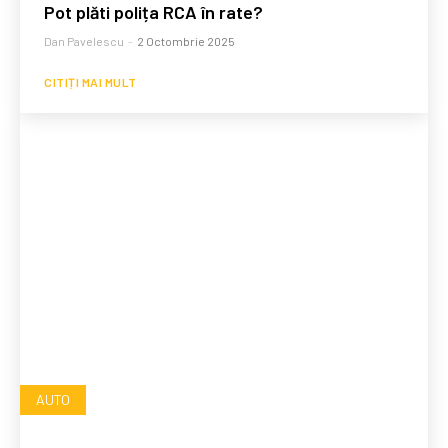
Pot plăti polița RCA în rate?
Dan Pavelescu
-
2 Octombrie 2025
CITIȚI MAI MULT
AUTO