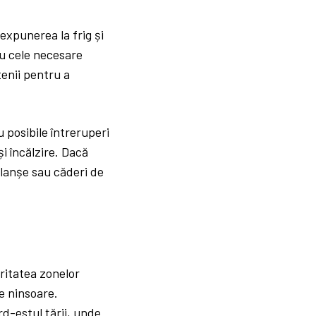
expunerea la frig și
cu cele necesare
tenii pentru a
u posibile întreruperi
și încălzire. Dacă
alanșe sau căderi de
ritatea zonelor
de ninsoare.
rd-estul țării, unde