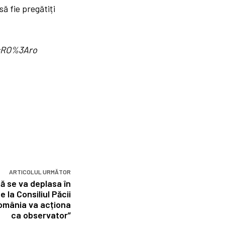
ă fie pregătiți
d=RO%3Aro
ARTICOLUL URMĂTOR
ă se va deplasa în
 la Consiliul Păcii
omânia va acționa
ca observator”