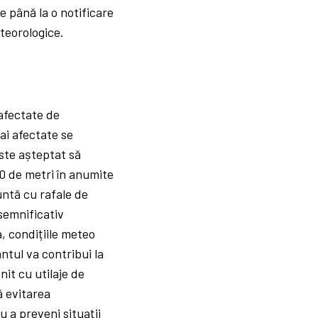
re până la o notificare
teorologice.
afectate de
ai afectate se
ste așteptat să
50 de metri în anumite
untă cu rafale de
semnificativ
, condițiile meteo
ntul va contribui la
nit cu utilaje de
ă evitarea
u a preveni situații