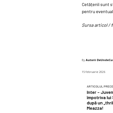
Cetățenii sunt s
pentru eventuale
Sursa articol 
By
Autorii DeUndeC
15 februarie 2026
ARTICOLUL PREC
Inter – Juve
împotriva lui 
după un „thri
Meazza!