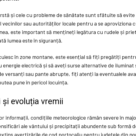
rstă și cele cu probleme de sănătate sunt sfătuite să evite 
l vecinilor sau autorităților locale pentru a se aproviziona 
nea, este important să mențineți legătura cu rudele și prie
ată lumea este în siguranță.
cuiesc în zone montane, este esențial să fiți pregătiți pentr
u energie electrică și să aveți surse alternative de iluminat 
de versanți sau pante abrupte, fiți atenți la eventualele av
utea pune în pericol locuința.
 și evoluția vremii
r informații, condițiile meteorologice rămân severe în majo
ensificări ale vântului și precipitații abundente sub formă 
extins avertizările de cod portocaliu pentru județele din no