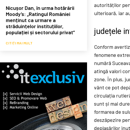
autorităților pen
Nicușor Dan, în urma hotărârii
ulterioară, iar 
Moody’s: „Ratingul României
menținut ca urmare a
străduințelor instituțiilor,
județele i
populației și sectorului privat”
CITIȚI MAI MULT
Conform avertiză
fenomene extrem
numără Suceava,
atingă valori co
zone. În plus, j
vânt ce pot dep
circulația rutie
sunt și mai dure
formarea de sulur
deszăpezire pen
deplasărilor inut