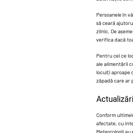
Persoanele în vâ
să ceară ajutoru
zilnic. De aseme
verifica dacă to
Pentru cei ce lo
ale alimentării c
locuiți aproape 
zăpadă care ar p
Actualizări
Conform ultimelo
afectate, cu int
Meteorologii au 