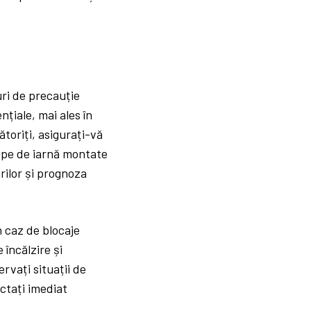
uri de precauție
țiale, mai ales în
toriți, asigurați-vă
lope de iarnă montate
rilor și prognoza
n caz de blocaje
încălzire și
rvați situații de
ctați imediat