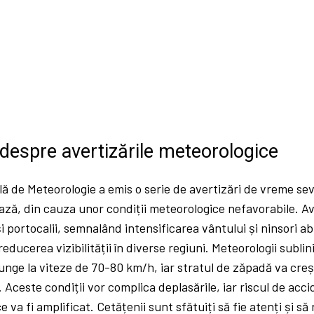
 despre avertizările meteorologice
ă de Meteorologie a emis o serie de avertizări de vreme seve
ează, din cauza unor condiții meteorologice nefavorabile. Av
i portocalii, semnalând intensificarea vântului și ninsori a
reducerea vizibilității în diverse regiuni. Meteorologii sublin
unge la viteze de 70-80 km/h, iar stratul de zăpadă va creș
Aceste condiții vor complica deplasările, iar riscul de acc
 va fi amplificat. Cetățenii sunt sfătuiți să fie atenți și să 