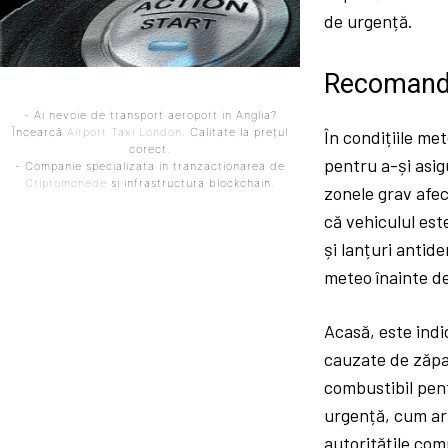
de urgență.
Recomandă
- Ai nevoie de transport aeroport in Anglia?
Încearcă
Airport Taxi London
. Calitate la prețul
În condițiile me
corect.
pentru a-și asig
- Companie specializata in tranzactionarea de
Criptomonede
si infrastructura blockchain.
zonele grav afec
că vehiculul est
și lanțuri antid
meteo înainte de
Acasă, este indi
cauzate de zăpad
combustibil pent
urgență, cum ar 
autoritățile co