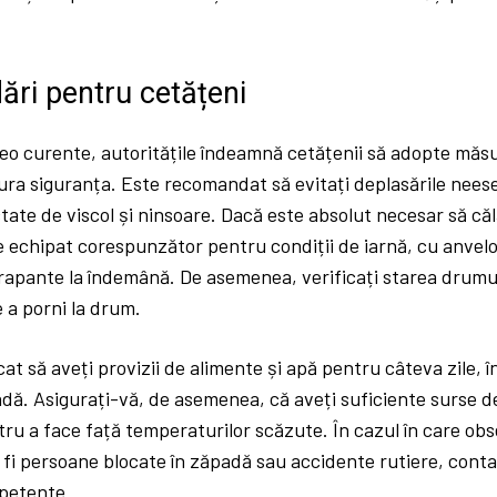
ri pentru cetățeni
teo curente, autoritățile îndeamnă cetățenii să adopte măs
ura siguranța. Este recomandat să evitați deplasările neesen
tate de viscol și ninsoare. Dacă este absolut necesar să călă
e echipat corespunzător pentru condiții de iarnă, cu anve
erapante la îndemână. De asemenea, verificați starea drumu
 a porni la drum.
cat să aveți provizii de alimente și apă pentru câteva zile, î
ă. Asigurați-vă, de asemenea, că aveți suficiente surse de 
ru a face față temperaturilor scăzute. În cazul în care obse
fi persoane blocate în zăpadă sau accidente rutiere, conta
mpetente.