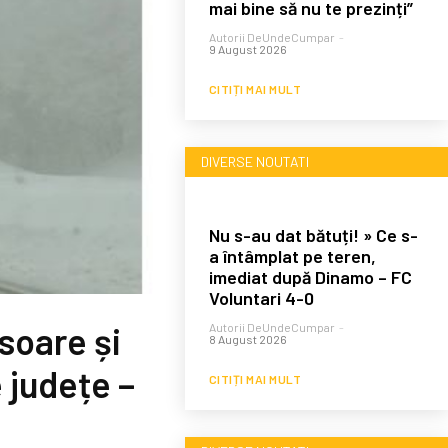
mai bine să nu te prezinți”
Autorii DeUndeCumpar
-
9 August 2026
CITIȚI MAI MULT
DIVERSE NOUTATI
Nu s-au dat bătuți! » Ce s-
a întâmplat pe teren,
imediat după Dinamo – FC
Voluntari 4-0
soare și
Autorii DeUndeCumpar
-
8 August 2026
 județe –
CITIȚI MAI MULT