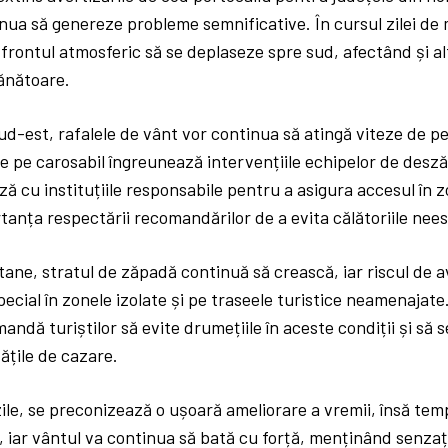
inua să genereze probleme semnificative. În cursul zilei de 
rontul atmosferic să se deplaseze spre sud, afectând și al
nătoare.
sud-est, rafalele de vânt vor continua să atingă viteze de p
e pe carosabil îngreunează intervențiile echipelor de desză
ză cu instituțiile responsabile pentru a asigura accesul în zo
tanța respectării recomandărilor de a evita călătoriile nees
tane, stratul de zăpadă continuă să crească, iar riscul de a
pecial în zonele izolate și pe traseele turistice neamenajate
mandă turiștilor să evite drumețiile în aceste condiții și să 
tățile de cazare.
ile, se preconizează o ușoară ameliorare a vremii, însă tem
iar vântul va continua să bată cu forță, menținând senzaț