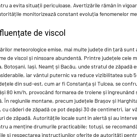
tru a evita situații periculoase. Avertizările rămân în vigoa
autoritățile monitorizează constant evoluția fenomenelor me
nfluențate de viscol
rilor meteorologice emise, mai multe județe din țară sunt 
e de viscol și ninsoare abundentă. Printre județele cele m
 Botoșani, Iași, Neamț și Bacău, unde stratul de zăpadă e
nsiderabile, iar vântul puternic va reduce vizibilitatea sub 
udețele din sud-est, cum ar fi Constanța și Tulcea, se confr
ăși 80 km/h, provocând formarea de troiene și îngreunând 
ră. În regiunile montane, precum județele Brașov și Harghita
, cu căderi de zăpadă ce pot depăși 30 de centimetri, iar vâ
i de zăpadă. Autoritățile locale sunt în alertă și au interve
tru a menține drumurile practicabile; totuși, se recomand
ile și respectarea instrucțiunilor oferite de autorități pentr