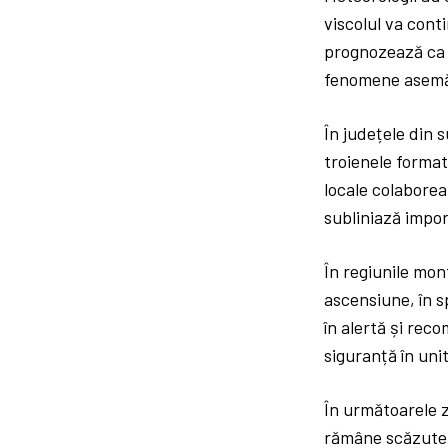
viscolul va cont
prognozează ca f
fenomene asemă
În județele din 
troienele format
locale colaborea
subliniază impor
În regiunile mon
ascensiune, în s
în alertă și reco
siguranță în uni
În următoarele z
rămâne scăzute, 