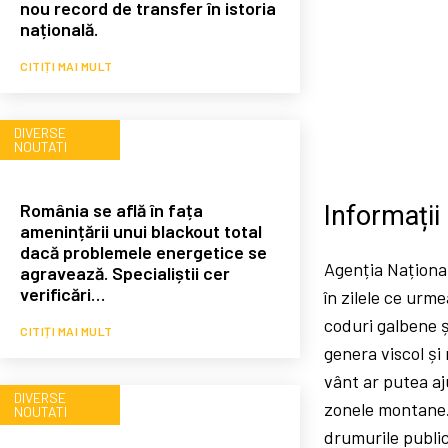
nou record de transfer în istoria
națională.
CITIȚI MAI MULT
DIVERSE
NOUTATI
România se află în fața
Informații
amenințării unui blackout total
dacă problemele energetice se
Agenția Național
agravează. Specialiștii cer
verificări…
în zilele ce urm
coduri galbene ș
CITIȚI MAI MULT
genera viscol și 
vânt ar putea aj
DIVERSE
zonele montane. 
NOUTATI
drumurile publice