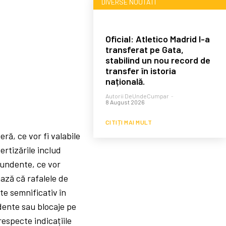
DIVERSE NOUTATI
Oficial: Atletico Madrid l-a
transferat pe Gata,
stabilind un nou record de
transfer în istoria
națională.
Autorii DeUndeCumpar
-
8 August 2026
CITIȚI MAI MULT
ră, ce vor fi valabile
ertizările includ
bundente, ce vor
iază că rafalele de
te semnificativ în
idente sau blocaje pe
respecte indicațiile