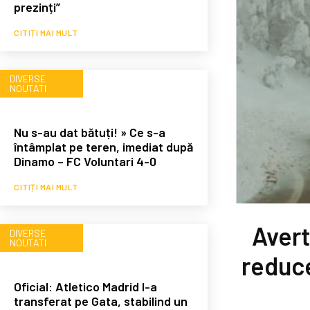
prezinți”
CITIȚI MAI MULT
DIVERSE
NOUTATI
Nu s-au dat bătuți! » Ce s-a
întâmplat pe teren, imediat după
Dinamo – FC Voluntari 4-0
CITIȚI MAI MULT
Avert
DIVERSE
NOUTATI
reduce
Oficial: Atletico Madrid l-a
transferat pe Gata, stabilind un