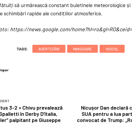
fătuiți să urmărească constant buletinele meteorologice și s
 schimbări rapide ale condițiilor atmosferice.
/ foto: https://news.google.com/home?hl=ro&gl=RO&cei
TAGS:
AVERTIZĂRI
NINSOARE
VISCOL
umpar
EDENT
ntus 3-2 » Chivu prevalează
Nicușor Dan declară c
Spalletti în Derby D’Italia,
SUA pentru a lua parte
ller” palpitant pe Giuseppe
convocat de Trump: „R