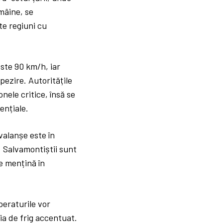
mâine, se
te regiuni cu
este 90 km/h, iar
pezire. Autoritățile
nele critice, însă se
ențiale.
valanșe este în
. Salvamontiștii sunt
se mențină în
peraturile vor
ia de frig accentuat.