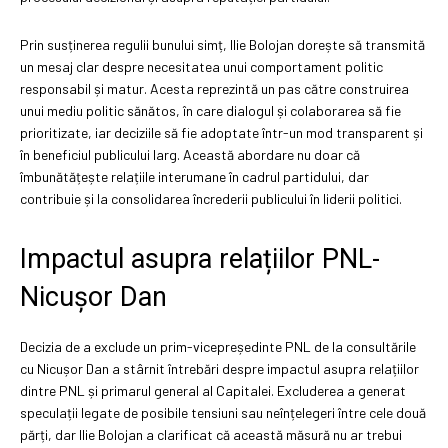
Prin susținerea regulii bunului simț, Ilie Bolojan dorește să transmită
un mesaj clar despre necesitatea unui comportament politic
responsabil și matur. Acesta reprezintă un pas către construirea
unui mediu politic sănătos, în care dialogul și colaborarea să fie
prioritizate, iar deciziile să fie adoptate într-un mod transparent și
în beneficiul publicului larg. Această abordare nu doar că
îmbunătățește relațiile interumane în cadrul partidului, dar
contribuie și la consolidarea încrederii publicului în liderii politici.
Impactul asupra relațiilor PNL-
Nicușor Dan
Decizia de a exclude un prim-vicepreședinte PNL de la consultările
cu Nicușor Dan a stârnit întrebări despre impactul asupra relațiilor
dintre PNL și primarul general al Capitalei. Excluderea a generat
speculații legate de posibile tensiuni sau neînțelegeri între cele două
părți, dar Ilie Bolojan a clarificat că această măsură nu ar trebui