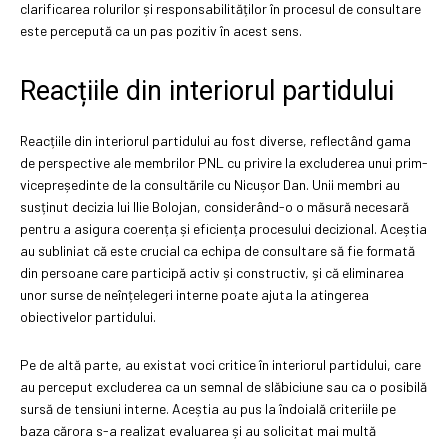
clarificarea rolurilor și responsabilităților în procesul de consultare
este percepută ca un pas pozitiv în acest sens.
Reacțiile din interiorul partidului
Reacțiile din interiorul partidului au fost diverse, reflectând gama
de perspective ale membrilor PNL cu privire la excluderea unui prim-
vicepreședinte de la consultările cu Nicușor Dan. Unii membri au
susținut decizia lui Ilie Bolojan, considerând-o o măsură necesară
pentru a asigura coerența și eficiența procesului decizional. Aceștia
au subliniat că este crucial ca echipa de consultare să fie formată
din persoane care participă activ și constructiv, și că eliminarea
unor surse de neînțelegeri interne poate ajuta la atingerea
obiectivelor partidului.
Pe de altă parte, au existat voci critice în interiorul partidului, care
au perceput excluderea ca un semnal de slăbiciune sau ca o posibilă
sursă de tensiuni interne. Aceștia au pus la îndoială criteriile pe
baza cărora s-a realizat evaluarea și au solicitat mai multă