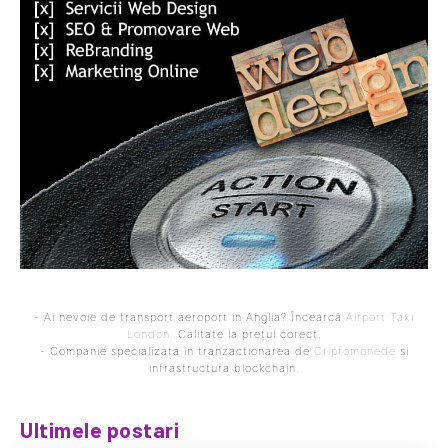
- Ai nevoie de transport aeroport in Anglia? Încearcă
Airport Taxi
London
. Calitate la prețul corect.
- Companie specializata in tranzactionarea de
Criptomonede
si
infrastructura blockchain.
Ultimele postari