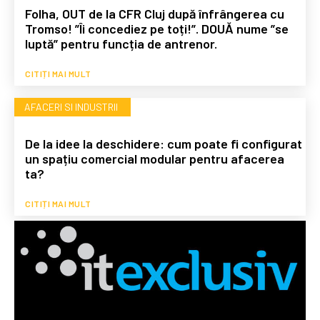
Folha, OUT de la CFR Cluj după înfrângerea cu
Tromso! ”Îi concediez pe toți!”. DOUĂ nume ”se
luptă” pentru funcția de antrenor.
CITIȚI MAI MULT
AFACERI SI INDUSTRII
De la idee la deschidere: cum poate fi configurat
un spațiu comercial modular pentru afacerea
ta?
CITIȚI MAI MULT