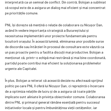
interpretată ca un semnal de conflict. Din contră, Bolojan a subliniat
că scopul este de a asigura un dialog mai eficient și mai concentrat
pe prioritățile comune.
PNL își dorește să mențină o relație de colaborare cu Nicușor Dan,
având în vedere importanța strategică a Bucureștiului și
necesitatea implementării unor proiecte fundamentale pentru
locuitorii orașului. În această lumină, eliminarea unor posibile surse
de discordie sau întârzieri în procesul de consultare este văzută ca
un pas proactiv pentru a facilita discuții mai productive. Bolojan a
menționat că, printr-o echipă mai restrânsă și mai bine coordonată,
partidul poate contribui mai eficient la soluționarea problemelor
urgente ale Capitalei.
În plus, Bolojan a reiterat că această decizie nu afectează sprijinul
politic pe care PNL îl oferă lui Nicușor Dan, ci reprezintă o încercare
de a optimiza relațiile de lucru și de a asigura că toate părțile
implicate sunt aliniate în privința obiectivelor comune. Colaborarea
dintre PNL și primarul general rămâne esențială pentru succesul
inițiativelor locale și pentru îmbunătățirea vieții cetățenilor, iar