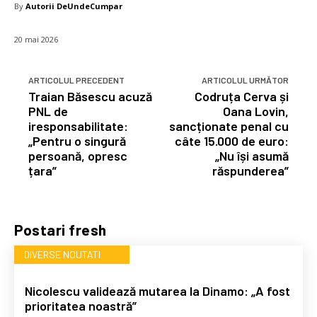
By
Autorii DeUndeCumpar
20 mai 2026
ARTICOLUL PRECEDENT
ARTICOLUL URMĂTOR
Traian Băsescu acuză
Codruța Cerva și
PNL de
Oana Lovin,
iresponsabilitate:
sancționate penal cu
„Pentru o singură
câte 15.000 de euro:
persoană, opresc
„Nu își asumă
țara”
răspunderea”
Postari fresh
DIVERSE NOUTATI
Nicolescu validează mutarea la Dinamo: „A fost
prioritatea noastră”