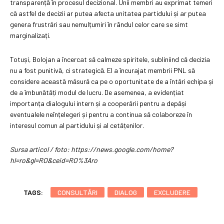
transparență în procesul decizional. Unii membri au exprimat temeri
că astfel de decizii ar putea afecta unitatea partidului și ar putea
genera frustrări sau nemulțumiri în rândul celor care se simt
marginalizați.
Totuși, Bolojan a încercat să calmeze spiritele, subliniind că decizia
nu a fost punitivă, ci strategică. El a încurajat membrii PNL să
considere această măsură ca pe o oportunitate de a întări echipa și
de a îmbunătăți modul de lucru. De asemenea, a evidențiat
importanța dialogului intern și a cooperării pentru a depăși
eventualele neînțelegeri și pentru a continua să colaboreze în
interesul comun al partidului și al cetățenilor.
Sursa articol / foto: https://news.google.com/home?
hl=ro&gl=RO&ceid=RO%3Aro
TAGS:
CONSULTĂRI
DIALOG
EXCLUDERE