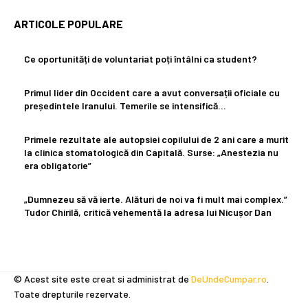
ARTICOLE POPULARE
Ce oportunități de voluntariat poți întâlni ca student?
Primul lider din Occident care a avut conversații oficiale cu
președintele Iranului. Temerile se intensifică…
Primele rezultate ale autopsiei copilului de 2 ani care a murit
la clinica stomatologică din Capitală. Surse: „Anestezia nu
era obligatorie”
„Dumnezeu să vă ierte. Alături de noi va fi mult mai complex.”
Tudor Chirilă, critică vehementă la adresa lui Nicușor Dan
© Acest site este creat si administrat de
DeUndeCumpar.ro
.
Toate drepturile rezervate.