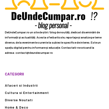
DeUndeCumpar.ro un site de știri / blog de noutăți, dedicat diseminării de
informații și actualități. Acesta oferă articole, reportaje și analize pe teme
diverse, de la evenimente curente la subiecte specifice de interes. Este un
spațiu digital pentru informare și educație. Contactati-ne oricand la
adresa: contact@deundecumpar.ro
CATEGORII
Afaceri si Industrii
Cultura si Entertainment
Diverse Noutati
Home & Deco