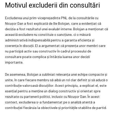
Motivul excluderii din consultări
Excluderea unui prim-vicepreședinte PNL de la consultările cu
Nicușor Dan a fost explicată de Ilie Bolojan, care a evidențiat că
decizia a fost rezultatul unei evaluări interne. Bolojan a menționat că
această excludere nu constituie o sancțiune, ci o măsură
administrativă indispensabilă pentru a garanta eficiența și
coerența în discuții. El a argumentat că prezența unor membri care
nu participă activ sau constructiv în cadrul procesului de
consultare poate complica și întârzia luarea unor decizii
importante.
De asemenea, Bolojan a subliniat relevanța unei echipe compacte și
unite, în care fiecare membru să aibă un rol clar definit și să aducă o
contribuție valoroasă discuțiilor. Acest principiu, a explicat el, este
esențial pentru a menține un dialog constructiv și orientat spre
rezultate cu partenerii politici, inclusiv cu Nicușor Dan. În acest
context, excluderea s-a fundamentat pe o analiză atentă a
contribuției fiecăruia la obiectivele și prioritățile stabilite de partid.