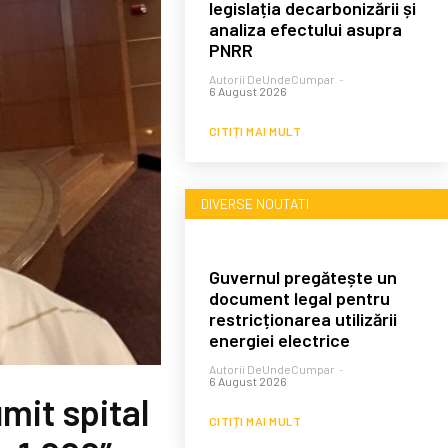
legislația decarbonizării și
analiza efectului asupra
PNRR
Autorii DeUndeCumpar
-
6 August 2026
CITIȚI MAI MULT
DIVERSE NOUTATI
Guvernul pregătește un
document legal pentru
restricționarea utilizării
energiei electrice
Autorii DeUndeCumpar
-
6 August 2026
mit spital
CITIȚI MAI MULT