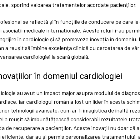
cale, sporind valoarea tratamentelor acordate pacienților.
ofesional se reflectă și în funcțiile de conducere pe care le-
și asociații medicale internaționale. Aceste roluri i-au perm
ngrijire în cardiologie și să promoveze inovația în domeniu. 
n a reușit să îmbine excelența clinică cu cercetarea de vâr
avansarea cardiologiei la scară globală.
novațiilor în domeniul cardiologiei
rdiologie au avut un impact major asupra modului de diagno
cardiace, iar cardiologul român a fost un lider în aceste schi
nor tehnologii avansate, cum ar fi imagistica de înaltă rezo
el a reușit să îmbunătățească considerabil rezultatele trat
a de recuperare a pacienților. Aceste inovații nu doar că a
i eficiente, dar au și permis personalizarea tratamentului,