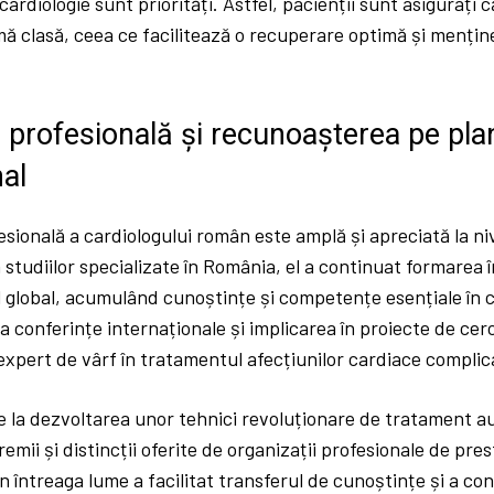
cardiologie sunt priorități. Astfel, pacienții sunt asigurați c
ă clasă, ceea ce facilitează o recuperare optimă și mențin
 profesională și recunoașterea pe pla
nal
sională a cardiologului român este amplă și apreciată la niv
 studiilor specializate în România, el a continuat formarea 
el global, acumulând cunoștințe și competențe esențiale în c
la conferințe internaționale și implicarea în proiecte de cer
expert de vârf în tratamentul afecțiunilor cardiace complic
le la dezvoltarea unor tehnici revoluționare de tratament 
mii și distincții oferite de organizații profesionale de pre
 din întreaga lume a facilitat transferul de cunoștințe și a c