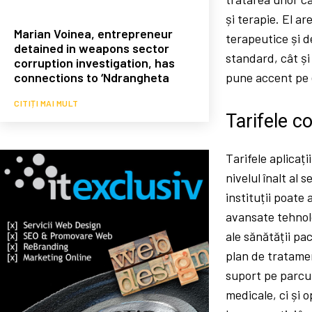
și terapie. El ar
Marian Voinea, entrepreneur
terapeutice și d
detained in weapons sector
standard, cât ș
corruption investigation, has
connections to ‘Ndrangheta
pune accent pe e
CITIȚI MAI MULT
Tarifele c
Tarifele aplicaț
nivelul înalt al 
instituții poate 
avansate tehnolo
ale sănătății pa
plan de tratamen
suport pe parcur
medicale, ci și 