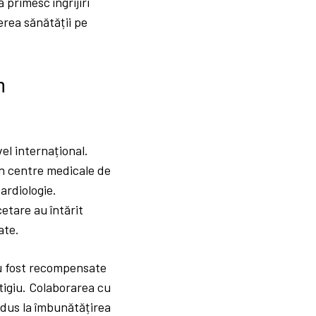
ă primesc îngrijiri
erea sănătății pe
n
el internațional.
în centre medicale de
ardiologie.
cetare au întărit
ate.
au fost recompensate
stigiu. Colaborarea cu
ondus la îmbunătățirea