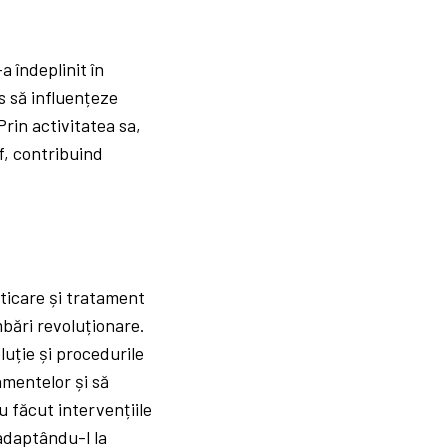
a îndeplinit în
is să influențeze
Prin activitatea sa,
f, contribuind
sticare și tratament
mbări revoluționare.
luție și procedurile
amentelor și să
u făcut intervențiile
 adaptându-l la