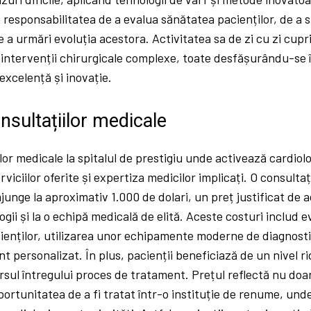
e responsabilitatea de a evalua sănătatea pacienților, de a s
e a urmări evoluția acestora. Activitatea sa de zi cu zi cupr
i intervenții chirurgicale complexe, toate desfășurându-se
xcelență și inovație.
onsultațiilor medicale
iilor medicale la spitalul de prestigiu unde activează cardio
serviciilor oferite și expertiza medicilor implicați. O consulta
ajunge la aproximativ 1.000 de dolari, un preț justificat de a
gii și la o echipă medicală de elită. Aceste costuri includ 
cienților, utilizarea unor echipamente moderne de diagnosti
t personalizat. În plus, pacienții beneficiază de un nivel ri
sul întregului proces de tratament. Prețul reflectă nu doa
oportunitatea de a fi tratat într-o instituție de renume, unde