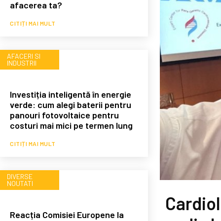
afacerea ta?
CITIȚI MAI MULT
AFACERI SI
INDUSTRII
Investiția inteligentă în energie
verde: cum alegi baterii pentru
panouri fotovoltaice pentru
costuri mai mici pe termen lung
CITIȚI MAI MULT
DIVERSE
NOUTATI
Cardiol
Reacția Comisiei Europene la