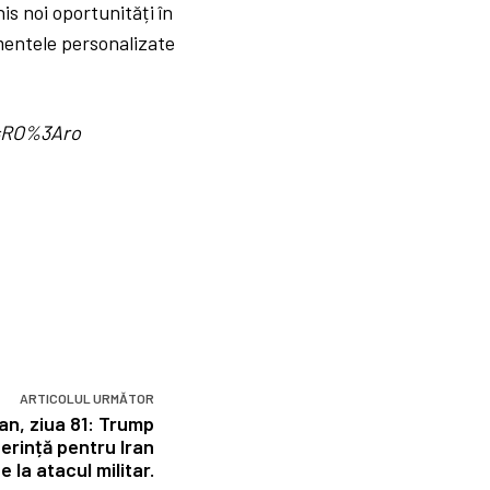
his noi oportunități în
amentele personalizate
d=RO%3Aro
ARTICOLUL URMĂTOR
ran, ziua 81: Trump
cerință pentru Iran
 la atacul militar.