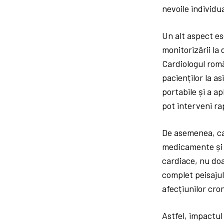
nevoile individua
Un alt aspect es
monitorizării la
Cardiologul româ
pacienților la as
portabile și a ap
pot interveni ra
De asemenea, car
medicamente și 
cardiace, nu do
complet peisajul
afecțiunilor cro
Astfel, impactul