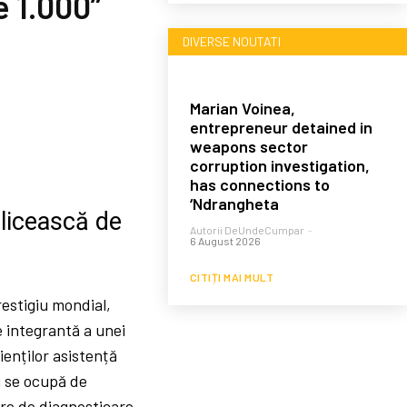
e 1.000”
DIVERSE NOUTATI
Marian Voinea,
entrepreneur detained in
weapons sector
corruption investigation,
has connections to
‘Ndrangheta
alicească de
Autorii DeUndeCumpar
-
6 August 2026
CITIȚI MAI MULT
restigiu mondial,
e integrantă a unei
ienților asistență
g se ocupă de
are de diagnosticare