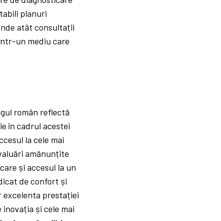
tabili planuri
inde atât consultații
 într-un mediu care
logul român reflectă
ție în cadrul acestei
ccesul la cele mai
evaluări amănunțite
care și accesul la un
dicat de confort și
r excelenta prestației
 inovația și cele mai