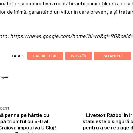
ătățire semnificativă a calității vieții pacienților și a desc
lor de inimă, garantând un viitor în care prevenția și trat
/ foto: https://news.google.com/home?hl=ro&gl=RO&cei
TAGS:
CARDIOLOGIE
INOVAȚII
TRATAMENTE
umpar
EDENT
nă penna pe hârtie cu
Livetext Război în I
pă triumful cu 5-0 al
stabilește o singură 
 Craiova împotriva U Cluj!
pentru a se retrage de