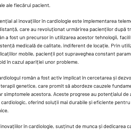
le ale fiecărui pacient.
ențial al inovațiilor în cardiologie este implementarea teleme
 distanță, care au revoluționat urmărirea pacienților după 
n a fost un precursor în utilizarea acestor tehnologii, facil
istență medicală de calitate, indiferent de locație. Prin util
licațiilor mobile, pacienții pot supraveghea constant parametr
pid în cazul apariției unor probleme.
diologul român a fost activ implicat în cercetarea și dezvo
terapii genetice, care promit să abordeze cauzele fundamen
ar simptomele acestora. Aceste progrese au potențialul de
 cardiologic, oferind soluții mai durabile și eficiente pentr
nice.
 inovațiilor în cardiologie, susținut de munca și dedicarea c