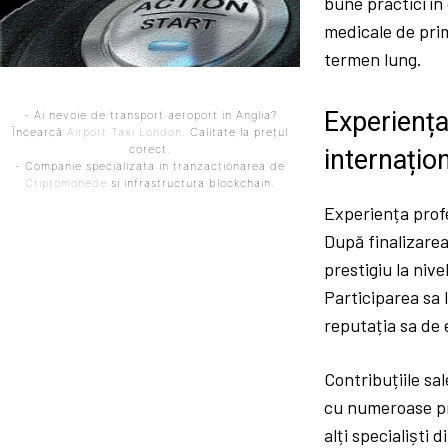
bune practici în 
medicale de prim
termen lung.
Experiența
- Ai nevoie de transport aeroport in Anglia?
Încearcă
Airport Taxi London
. Calitate la prețul
corect.
internațio
- Companie specializata in tranzactionarea de
Criptomonede
si infrastructura blockchain.
Experiența profe
După finalizarea
prestigiu la niv
Participarea sa 
reputația sa de 
Contribuțiile sa
cu numeroase pre
alți specialiști