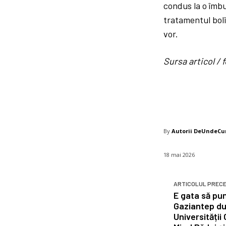
condus la o îmbun
tratamentul boli
vor.
Sursa articol 
By
Autorii DeUndeC
18 mai 2026
ARTICOLUL PREC
E gata să pu
Gaziantep du
Universității