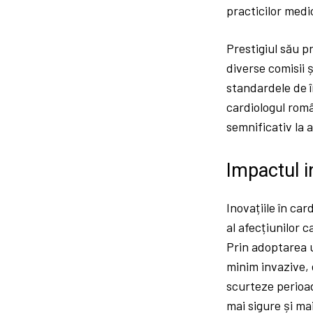
practicilor medi
Prestigiul său pr
diverse comisii 
standardele de î
cardiologul româ
semnificativ la 
Impactul i
Inovațiile în ca
al afecțiunilor 
Prin adoptarea u
minim invazive, 
scurteze perioad
mai sigure și ma