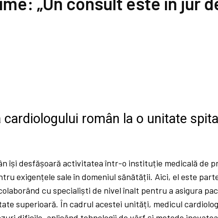
ume: „Un consult este în jur d
a cardiologului român la o unitate spit
n își desfășoară activitatea într-o instituție medicală de p
ru exigențele sale în domeniul sănătății. Aici, el este part
 colaborând cu specialiști de nivel înalt pentru a asigura pac
tate superioară. În cadrul acestei unități, medicul cardiolo
zuri dificile, aplicând tehnologii de vârf și metode inovato