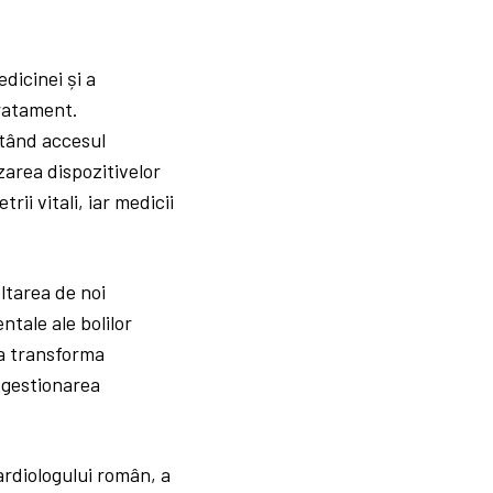
dicinei și a
tratament.
itând accesul
izarea dispozitivelor
ii vitali, iar medicii
ltarea de noi
tale ale bolilor
 a transforma
u gestionarea
ardiologului român, a