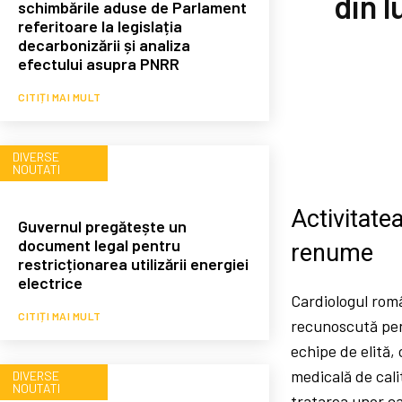
din l
schimbările aduse de Parlament
referitoare la legislația
decarbonizării și analiza
efectului asupra PNRR
CITIȚI MAI MULT
DIVERSE
NOUTATI
Activitate
Guvernul pregătește un
document legal pentru
renume
restricționarea utilizării energiei
electrice
Cardiologul româ
CITIȚI MAI MULT
recunoscută pent
echipe de elită,
medicală de cali
DIVERSE
NOUTATI
tratarea unor ca