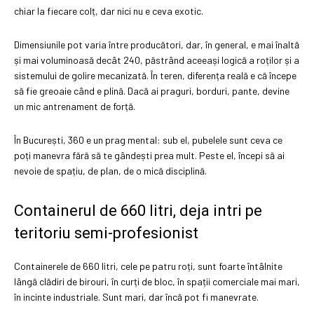
chiar la fiecare colț, dar nici nu e ceva exotic.
Dimensiunile pot varia între producători, dar, în general, e mai înaltă
și mai voluminoasă decât 240, păstrând aceeași logică a roților și a
sistemului de golire mecanizată. În teren, diferența reală e că începe
să fie greoaie când e plină. Dacă ai praguri, borduri, pante, devine
un mic antrenament de forță.
În București, 360 e un prag mental: sub el, pubelele sunt ceva ce
poți manevra fără să te gândești prea mult. Peste el, începi să ai
nevoie de spațiu, de plan, de o mică disciplină.
Containerul de 660 litri, deja intri pe
teritoriu semi-profesionist
Containerele de 660 litri, cele pe patru roți, sunt foarte întâlnite
lângă clădiri de birouri, în curți de bloc, în spații comerciale mai mari,
în incinte industriale. Sunt mari, dar încă pot fi manevrate.