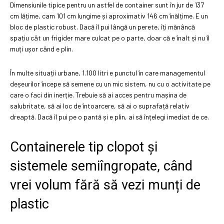
Dimensiunile tipice pentru un astfel de container sunt în jur de 137
cm lățime, cam 101 cm lungime și aproximativ 146 cm înălțime. E un
bloc de plastic robust. Dacă îl pui lângă un perete, îți mănâncă
spațiu cât un frigider mare culcat pe o parte, doar că e înalt și nu îl
muți ușor când e plin.
În multe situații urbane, 1.100 litri e punctul în care managementul
deșeurilor începe să semene cu un mic sistem, nu cu o activitate pe
care o faci din inerție. Trebuie să ai acces pentru mașina de
salubritate, să ai loc de întoarcere, să ai o suprafață relativ
dreaptă. Dacă îl pui pe o pantă și e plin, ai să înțelegi imediat de ce.
Containerele tip clopot și
sistemele semiîngropate, când
vrei volum fără să vezi munți de
plastic