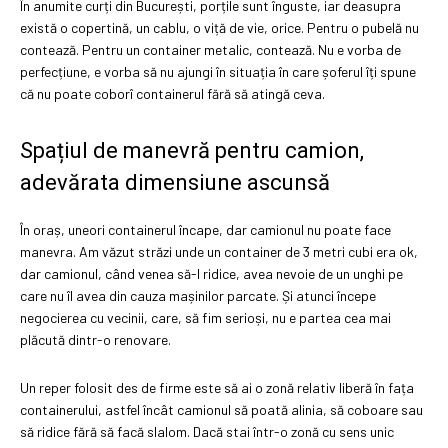
În anumite curți din București, porțile sunt înguste, iar deasupra
există o copertină, un cablu, o viță de vie, orice. Pentru o pubelă nu
contează. Pentru un container metalic, contează. Nu e vorba de
perfecțiune, e vorba să nu ajungi în situația în care șoferul îți spune
că nu poate coborî containerul fără să atingă ceva.
Spațiul de manevră pentru camion,
adevărata dimensiune ascunsă
În oraș, uneori containerul încape, dar camionul nu poate face
manevra. Am văzut străzi unde un container de 3 metri cubi era ok,
dar camionul, când venea să-l ridice, avea nevoie de un unghi pe
care nu îl avea din cauza mașinilor parcate. Și atunci începe
negocierea cu vecinii, care, să fim serioși, nu e partea cea mai
plăcută dintr-o renovare.
Un reper folosit des de firme este să ai o zonă relativ liberă în fața
containerului, astfel încât camionul să poată alinia, să coboare sau
să ridice fără să facă slalom. Dacă stai într-o zonă cu sens unic