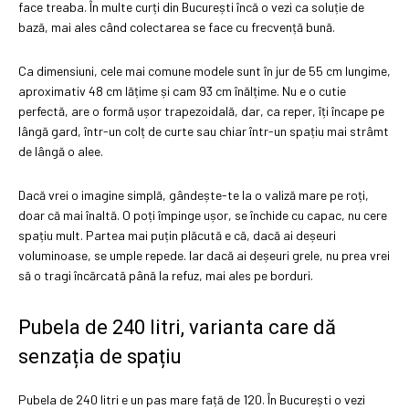
face treaba. În multe curți din București încă o vezi ca soluție de
bază, mai ales când colectarea se face cu frecvență bună.
Ca dimensiuni, cele mai comune modele sunt în jur de 55 cm lungime,
aproximativ 48 cm lățime și cam 93 cm înălțime. Nu e o cutie
perfectă, are o formă ușor trapezoidală, dar, ca reper, îți încape pe
lângă gard, într-un colț de curte sau chiar într-un spațiu mai strâmt
de lângă o alee.
Dacă vrei o imagine simplă, gândește-te la o valiză mare pe roți,
doar că mai înaltă. O poți împinge ușor, se închide cu capac, nu cere
spațiu mult. Partea mai puțin plăcută e că, dacă ai deșeuri
voluminoase, se umple repede. Iar dacă ai deșeuri grele, nu prea vrei
să o tragi încărcată până la refuz, mai ales pe borduri.
Pubela de 240 litri, varianta care dă
senzația de spațiu
Pubela de 240 litri e un pas mare față de 120. În București o vezi