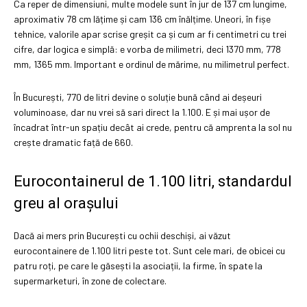
Ca reper de dimensiuni, multe modele sunt în jur de 137 cm lungime,
aproximativ 78 cm lățime și cam 136 cm înălțime. Uneori, în fișe
tehnice, valorile apar scrise greșit ca și cum ar fi centimetri cu trei
cifre, dar logica e simplă: e vorba de milimetri, deci 1370 mm, 778
mm, 1365 mm. Important e ordinul de mărime, nu milimetrul perfect.
În București, 770 de litri devine o soluție bună când ai deșeuri
voluminoase, dar nu vrei să sari direct la 1.100. E și mai ușor de
încadrat într-un spațiu decât ai crede, pentru că amprenta la sol nu
crește dramatic față de 660.
Eurocontainerul de 1.100 litri, standardul
greu al orașului
Dacă ai mers prin București cu ochii deschiși, ai văzut
eurocontainere de 1.100 litri peste tot. Sunt cele mari, de obicei cu
patru roți, pe care le găsești la asociații, la firme, în spate la
supermarketuri, în zone de colectare.