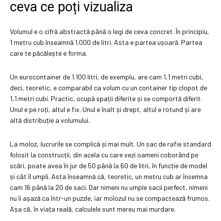
ceva ce poți vizualiza
Volumul e o cifră abstractă până o legi de ceva concret. În principiu,
1 metru cub înseamnă 1.000 de litri. Asta e partea ușoară. Partea
care te păcălește e forma.
Un eurocontainer de 1.100 litri, de exemplu, are cam 1,1 metri cubi,
deci, teoretic, e comparabil ca volum cu un container tip clopot de
1,1 metri cubi. Practic, ocupă spații diferite și se comportă diferit.
Unul e pe roți, altul e fix. Unul e înalt și drept, altul e rotund și are
altă distribuție a volumului.
La moloz, lucrurile se complică și mai mult. Un sac de rafie standard
folosit la construcții, din acela cu care vezi oameni coborând pe
scări, poate avea în jur de 50 până la 60 de litri, în funcție de model
și cât îl umpli. Asta înseamnă că, teoretic, un metru cub ar însemna
cam 16 până la 20 de saci. Dar nimeni nu umple sacii perfect, nimeni
nu îi așază ca într-un puzzle, iar molozul nu se compactează frumos.
Așa că, în viața reală, calculele sunt mereu mai murdare.