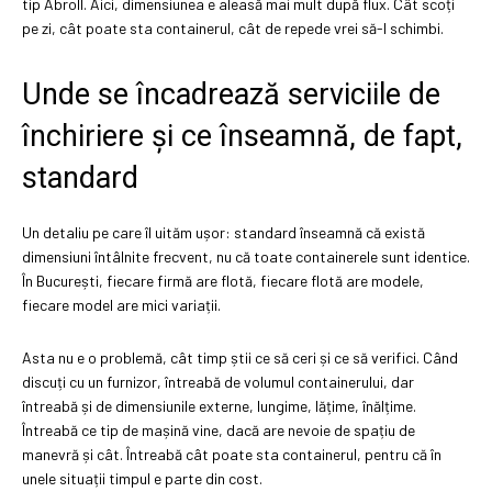
tip Abroll. Aici, dimensiunea e aleasă mai mult după flux. Cât scoți
pe zi, cât poate sta containerul, cât de repede vrei să-l schimbi.
Unde se încadrează serviciile de
închiriere și ce înseamnă, de fapt,
standard
Un detaliu pe care îl uităm ușor: standard înseamnă că există
dimensiuni întâlnite frecvent, nu că toate containerele sunt identice.
În București, fiecare firmă are flotă, fiecare flotă are modele,
fiecare model are mici variații.
Asta nu e o problemă, cât timp știi ce să ceri și ce să verifici. Când
discuți cu un furnizor, întreabă de volumul containerului, dar
întreabă și de dimensiunile externe, lungime, lățime, înălțime.
Întreabă ce tip de mașină vine, dacă are nevoie de spațiu de
manevră și cât. Întreabă cât poate sta containerul, pentru că în
unele situații timpul e parte din cost.