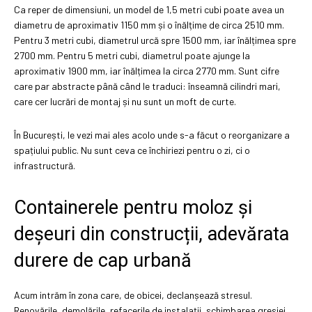
Ca reper de dimensiuni, un model de 1,5 metri cubi poate avea un
diametru de aproximativ 1150 mm și o înălțime de circa 2510 mm.
Pentru 3 metri cubi, diametrul urcă spre 1500 mm, iar înălțimea spre
2700 mm. Pentru 5 metri cubi, diametrul poate ajunge la
aproximativ 1900 mm, iar înălțimea la circa 2770 mm. Sunt cifre
care par abstracte până când le traduci: înseamnă cilindri mari,
care cer lucrări de montaj și nu sunt un moft de curte.
În București, le vezi mai ales acolo unde s-a făcut o reorganizare a
spațiului public. Nu sunt ceva ce închiriezi pentru o zi, ci o
infrastructură.
Containerele pentru moloz și
deșeuri din construcții, adevărata
durere de cap urbană
Acum intrăm în zona care, de obicei, declanșează stresul.
Renovările, demolările, refacerile de instalații, schimbarea gresiei,