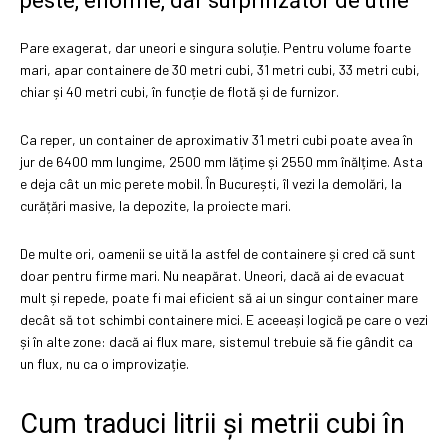
peste, enorme, dar surprinzător de utile
Pare exagerat, dar uneori e singura soluție. Pentru volume foarte
mari, apar containere de 30 metri cubi, 31 metri cubi, 33 metri cubi,
chiar și 40 metri cubi, în funcție de flotă și de furnizor.
Ca reper, un container de aproximativ 31 metri cubi poate avea în
jur de 6400 mm lungime, 2500 mm lățime și 2550 mm înălțime. Asta
e deja cât un mic perete mobil. În București, îl vezi la demolări, la
curățări masive, la depozite, la proiecte mari.
De multe ori, oamenii se uită la astfel de containere și cred că sunt
doar pentru firme mari. Nu neapărat. Uneori, dacă ai de evacuat
mult și repede, poate fi mai eficient să ai un singur container mare
decât să tot schimbi containere mici. E aceeași logică pe care o vezi
și în alte zone: dacă ai flux mare, sistemul trebuie să fie gândit ca
un flux, nu ca o improvizație.
Cum traduci litrii și metrii cubi în