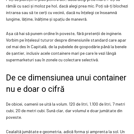
rămâi cu saci și moloz pe hol, dacă alegi prea mic. Poți să-ți blochezi
intrarea sau să te cerți cu vecinii, dacă nu înțelegi ce înseamnă
lungime, lățime, înălțime și spațiu de manevră.
Așa că hai să punem ordine în poveste, fără pretenții de inginerie.
Vorbim pe înțelesul tuturor despre dimensiunile standard care apar
cel mai des în Capitală, de la pubelele de gospodărie până la benele
de șantier, inclusiv acele containere mari pe care le vezi lângă
supermarketuri sau în zonele cu colectare selectivă.
De ce dimensiunea unui container
nu e doar o cifră
De obicei, oamenii se uită la volum. 120 de litri, 1.100 de litri, 7 metri
cubi, 20 de metri cubi. Sună clar, dar volumul e doar jumătate din
poveste.
Cealaltă jumătate e geometria, adică forma și amprenta la sol. Un