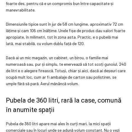
foarte des, pentru că e un compromis bun între capacitate și
manevrabilitate.
Dimensiunile tipice sunt în jur de 58 cm lungime, aproximativ 72 cm
lățime și cam 106 cm înălțime. Unele fișe de produs dau valori foarte
apropiate, în milimetri, tot în zona asta. Practic, e o pubelă mai
lată, mai stabilă, cu volum dublu față de 120.
Dacă ai un mic magazin, un cabinet, un birou, o familie mai
numeroasă sau, pur și simplu, te enervează să tot scoți gunoiul, 240
de litri e o alegere firească. Totuși, chiar și aici, dacă ai deșeuri care
ocupă mult loc, cum ar fi ambalaje de carton sau polistiren, se
umple fără să pară. Aerul mănâncă volum.
Pubela de 360 litri, rară la case, comună
în anumite spații
Pubela de 360 litri apare mai ales în curți mari, la mici spații
comerciale sau în locuri unde se adună volum constant. Nu o vezi