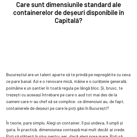
Care sunt dimensiunile standard ale
containerelor de deșeuri disponibile în
Capitală?
Bucureștiul are un talent aparte să te prindă pe nepregătite cu ceva
ce pare banal. Azi e o renovare mică, mâine e o curățenie generală,
poimâine e un șantier în toată regula pe lângă bloc. Și, brusc, te
trezești cu aceeași întrebare pe care o aud tot mai des de la
oameni care n-au chef să se complice: ce dimensiuni au, de fapt,
containerele de deșeuri pe care le poți găsi în București?
În teorie, pare simplu. Alegi un container, îl pui undeva, îl umpli și
gata. În practică, dimensiunea contează mai mult decât ai crede.
Poți să plătești în plus pentru aer, dacă alegi prea mare. Poți să