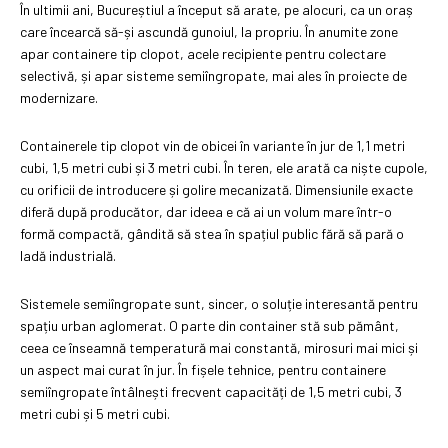
În ultimii ani, Bucureștiul a început să arate, pe alocuri, ca un oraș
care încearcă să-și ascundă gunoiul, la propriu. În anumite zone
apar containere tip clopot, acele recipiente pentru colectare
selectivă, și apar sisteme semiîngropate, mai ales în proiecte de
modernizare.
Containerele tip clopot vin de obicei în variante în jur de 1,1 metri
cubi, 1,5 metri cubi și 3 metri cubi. În teren, ele arată ca niște cupole,
cu orificii de introducere și golire mecanizată. Dimensiunile exacte
diferă după producător, dar ideea e că ai un volum mare într-o
formă compactă, gândită să stea în spațiul public fără să pară o
ladă industrială.
Sistemele semiîngropate sunt, sincer, o soluție interesantă pentru
spațiu urban aglomerat. O parte din container stă sub pământ,
ceea ce înseamnă temperatură mai constantă, mirosuri mai mici și
un aspect mai curat în jur. În fișele tehnice, pentru containere
semiîngropate întâlnești frecvent capacități de 1,5 metri cubi, 3
metri cubi și 5 metri cubi.