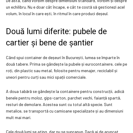
De asta, când vorbim despre dimensiuni standard, vorbim și despre
un echilibru. Nu e doar cât încape, e cât te costă să gestionezi acel
volum, în locul în care ești, în ritmul în care produci deșeul.
Două lumi diferite: pubele de
cartier și bene de șantier
Când spui container de deșeuri în București, lumea se împarte în
două tabere. Prima se gândește la pubele și eurocontainere, cele pe
roți, din plastic sau metal, folosite pentru menajer, reciclabil și
uneori pentru curți sau mici spații comerciale.
A doua tabără se gândește la containere pentru construcții, adică
benele pentru moloz, gips-carton, parchet vechi, faianță spartă,
resturi de demolare. Acestea sunt cu totul altă specie. Sunt
metalice, se transportă cu camioane specializate și au dimensiuni
mult mai mari.
Cele două lumi se ating, dar nu se suprapun. Dacă ai de aruncat