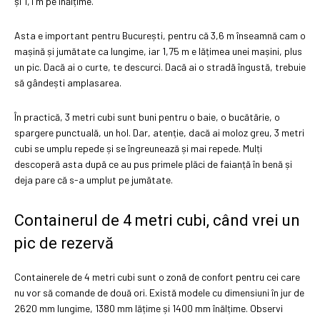
și 1,1 m pe înălțime.
Asta e important pentru București, pentru că 3,6 m înseamnă cam o
mașină și jumătate ca lungime, iar 1,75 m e lățimea unei mașini, plus
un pic. Dacă ai o curte, te descurci. Dacă ai o stradă îngustă, trebuie
să gândești amplasarea.
În practică, 3 metri cubi sunt buni pentru o baie, o bucătărie, o
spargere punctuală, un hol. Dar, atenție, dacă ai moloz greu, 3 metri
cubi se umplu repede și se îngreunează și mai repede. Mulți
descoperă asta după ce au pus primele plăci de faianță în benă și
deja pare că s-a umplut pe jumătate.
Containerul de 4 metri cubi, când vrei un
pic de rezervă
Containerele de 4 metri cubi sunt o zonă de confort pentru cei care
nu vor să comande de două ori. Există modele cu dimensiuni în jur de
2620 mm lungime, 1380 mm lățime și 1400 mm înălțime. Observi