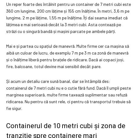
Un reper foarte des întâlnit pentru un container de 7 metri cubi este
360 cm lungime, 200 cm lățime și 155 cm înălțime. În metri, 3,6 m pe
lungime, 2 m pe lățime, 1,55 m pe înălțime. Îți dai seama imediat că
lățimea e mai serioasă decât la 3 metri cubi. Asta contează pe
străzi cu o singură bandă și mașini parcate pe ambele părți.
Mai e și partea cu spațiul de manevră. Multe firme cer ca mașina să
aibă un culoar de lucru, de exemplu 7 m pe 3 m ca zonă de manevră
și o înălțime liberă pentru brațele de ridicare. Dacă ai copaci joși,
fire, balcoane, totul devine mai sensibil decât pare.
Și acum un detaliu care sună banal, dar se întâmplă des:
containerul de 7 metri cubi nu e o cutie fără fund. Dacă îl umpli peste
marginea superioară, multe firme taxează suplimentar sau refuză
ridicarea. Nu pentru că sunt rele, ci pentru că transportul trebuie să
fie sigur.
Containerul de 10 metri cubi și zona de
tranziție spre containere mari