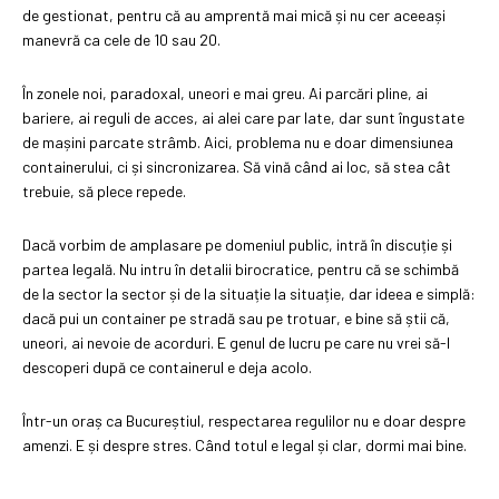
de gestionat, pentru că au amprentă mai mică și nu cer aceeași
manevră ca cele de 10 sau 20.
În zonele noi, paradoxal, uneori e mai greu. Ai parcări pline, ai
bariere, ai reguli de acces, ai alei care par late, dar sunt îngustate
de mașini parcate strâmb. Aici, problema nu e doar dimensiunea
containerului, ci și sincronizarea. Să vină când ai loc, să stea cât
trebuie, să plece repede.
Dacă vorbim de amplasare pe domeniul public, intră în discuție și
partea legală. Nu intru în detalii birocratice, pentru că se schimbă
de la sector la sector și de la situație la situație, dar ideea e simplă:
dacă pui un container pe stradă sau pe trotuar, e bine să știi că,
uneori, ai nevoie de acorduri. E genul de lucru pe care nu vrei să-l
descoperi după ce containerul e deja acolo.
Într-un oraș ca Bucureștiul, respectarea regulilor nu e doar despre
amenzi. E și despre stres. Când totul e legal și clar, dormi mai bine.