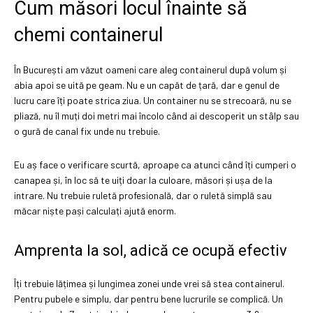
Cum măsori locul înainte să
chemi containerul
În București am văzut oameni care aleg containerul după volum și
abia apoi se uită pe geam. Nu e un capăt de țară, dar e genul de
lucru care îți poate strica ziua. Un container nu se strecoară, nu se
pliază, nu îl muți doi metri mai încolo când ai descoperit un stâlp sau
o gură de canal fix unde nu trebuie.
Eu aș face o verificare scurtă, aproape ca atunci când îți cumperi o
canapea și, în loc să te uiți doar la culoare, măsori și ușa de la
intrare. Nu trebuie ruletă profesională, dar o ruletă simplă sau
măcar niște pași calculați ajută enorm.
Amprenta la sol, adică ce ocupă efectiv
Îți trebuie lățimea și lungimea zonei unde vrei să stea containerul.
Pentru pubele e simplu, dar pentru bene lucrurile se complică. Un