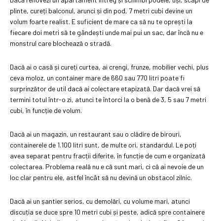
plinte, cureți balconul, arunci și din pod, 7 metri cubi devine un
volum foarte realist. E suficient de mare ca să nu te oprești la
fiecare doi metri să te gândești unde mai pui un sac, dar încă nu e
monstrul care blochează o stradă.
Dacă ai o casă și cureți curtea, ai crengi, frunze, mobilier vechi, plus
ceva moloz, un container mare de 660 sau 770 litri poate fi
surprinzător de util dacă ai colectare etapizată. Dar dacă vrei să
termini totul într-o zi, atunci te întorci la o benă de 3, 5 sau 7 metri
cubi, în funcție de volum.
Dacă ai un magazin, un restaurant sau o clădire de birouri,
containerele de 1.100 litri sunt, de multe ori, standardul. Le poți
avea separat pentru fracții diferite, în funcție de cum e organizată
colectarea. Problema reală nu e că sunt mari, ci că ai nevoie de un
loc clar pentru ele, astfel încât să nu devină un obstacol zilnic.
Dacă ai un șantier serios, cu demolări, cu volume mari, atunci
discuția se duce spre 10 metri cubi și peste, adică spre containere