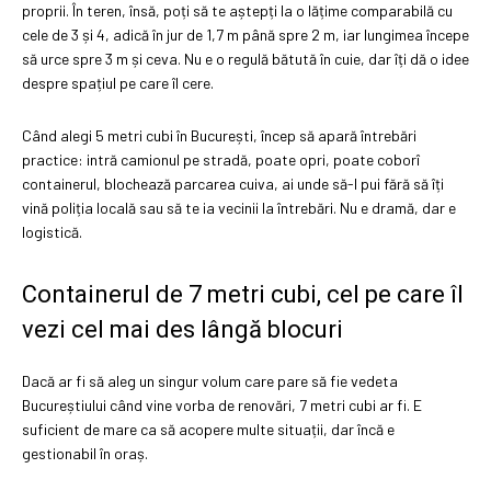
proprii. În teren, însă, poți să te aștepți la o lățime comparabilă cu
cele de 3 și 4, adică în jur de 1,7 m până spre 2 m, iar lungimea începe
să urce spre 3 m și ceva. Nu e o regulă bătută în cuie, dar îți dă o idee
despre spațiul pe care îl cere.
Când alegi 5 metri cubi în București, încep să apară întrebări
practice: intră camionul pe stradă, poate opri, poate coborî
containerul, blochează parcarea cuiva, ai unde să-l pui fără să îți
vină poliția locală sau să te ia vecinii la întrebări. Nu e dramă, dar e
logistică.
Containerul de 7 metri cubi, cel pe care îl
vezi cel mai des lângă blocuri
Dacă ar fi să aleg un singur volum care pare să fie vedeta
Bucureștiului când vine vorba de renovări, 7 metri cubi ar fi. E
suficient de mare ca să acopere multe situații, dar încă e
gestionabil în oraș.