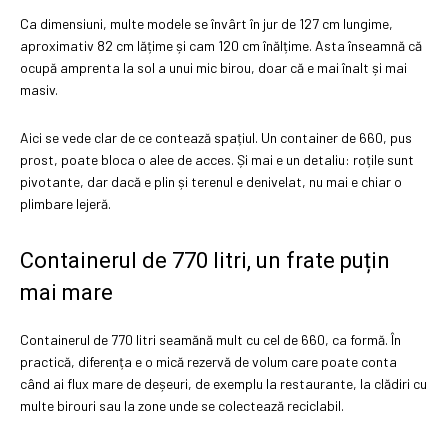
Ca dimensiuni, multe modele se învârt în jur de 127 cm lungime,
aproximativ 82 cm lățime și cam 120 cm înălțime. Asta înseamnă că
ocupă amprenta la sol a unui mic birou, doar că e mai înalt și mai
masiv.
Aici se vede clar de ce contează spațiul. Un container de 660, pus
prost, poate bloca o alee de acces. Și mai e un detaliu: roțile sunt
pivotante, dar dacă e plin și terenul e denivelat, nu mai e chiar o
plimbare lejeră.
Containerul de 770 litri, un frate puțin
mai mare
Containerul de 770 litri seamănă mult cu cel de 660, ca formă. În
practică, diferența e o mică rezervă de volum care poate conta
când ai flux mare de deșeuri, de exemplu la restaurante, la clădiri cu
multe birouri sau la zone unde se colectează reciclabil.