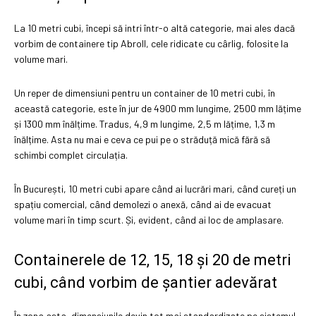
La 10 metri cubi, începi să intri într-o altă categorie, mai ales dacă
vorbim de containere tip Abroll, cele ridicate cu cârlig, folosite la
volume mari.
Un reper de dimensiuni pentru un container de 10 metri cubi, în
această categorie, este în jur de 4900 mm lungime, 2500 mm lățime
și 1300 mm înălțime. Tradus, 4,9 m lungime, 2,5 m lățime, 1,3 m
înălțime. Asta nu mai e ceva ce pui pe o străduță mică fără să
schimbi complet circulația.
În București, 10 metri cubi apare când ai lucrări mari, când cureți un
spațiu comercial, când demolezi o anexă, când ai de evacuat
volume mari în timp scurt. Și, evident, când ai loc de amplasare.
Containerele de 12, 15, 18 și 20 de metri
cubi, când vorbim de șantier adevărat
În zona asta, dimensiunile devin tot mai standardizate pe sistemul