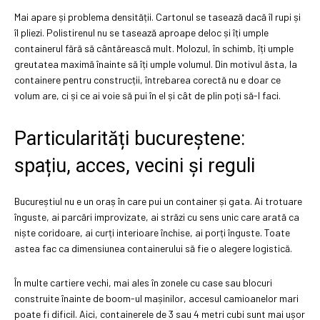
Mai apare și problema densității. Cartonul se tasează dacă îl rupi și
îl pliezi. Polistirenul nu se tasează aproape deloc și îți umple
containerul fără să cântărească mult. Molozul, în schimb, îți umple
greutatea maximă înainte să îți umple volumul. Din motivul ăsta, la
containere pentru construcții, întrebarea corectă nu e doar ce
volum are, ci și ce ai voie să pui în el și cât de plin poți să-l faci.
Particularități bucureștene:
spațiu, acces, vecini și reguli
Bucureștiul nu e un oraș în care pui un container și gata. Ai trotuare
înguste, ai parcări improvizate, ai străzi cu sens unic care arată ca
niște coridoare, ai curți interioare închise, ai porți înguste. Toate
astea fac ca dimensiunea containerului să fie o alegere logistică.
În multe cartiere vechi, mai ales în zonele cu case sau blocuri
construite înainte de boom-ul mașinilor, accesul camioanelor mari
poate fi dificil. Aici, containerele de 3 sau 4 metri cubi sunt mai ușor