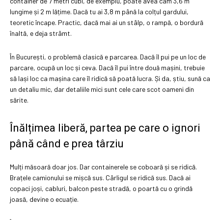
container de 7 metri cubi, de exemplu, poate avea cam 3,6 m
lungime și 2 m lățime. Dacă tu ai 3,8 m până la colțul gardului,
teoretic încape. Practic, dacă mai ai un stâlp, o rampă, o bordură
înaltă, e deja strâmt.
În București, o problemă clasică e parcarea. Dacă îl pui pe un loc de
parcare, ocupă un loc și ceva. Dacă îl pui între două mașini, trebuie
să lași loc ca mașina care îl ridică să poată lucra. Și da, știu, sună ca
un detaliu mic, dar detaliile mici sunt cele care scot oameni din
sărite.
Înălțimea liberă, partea pe care o ignori
până când e prea târziu
Mulți măsoară doar jos. Dar containerele se coboară și se ridică.
Brațele camionului se mișcă sus. Cârligul se ridică sus. Dacă ai
copaci joși, cabluri, balcon peste stradă, o poartă cu o grindă
joasă, devine o ecuație.