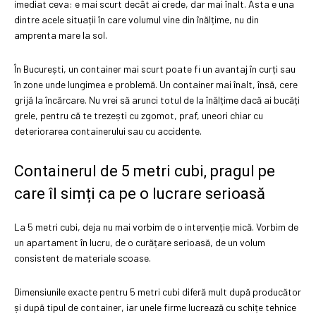
imediat ceva: e mai scurt decât ai crede, dar mai înalt. Asta e una
dintre acele situații în care volumul vine din înălțime, nu din
amprenta mare la sol.
În București, un container mai scurt poate fi un avantaj în curți sau
în zone unde lungimea e problemă. Un container mai înalt, însă, cere
grijă la încărcare. Nu vrei să arunci totul de la înălțime dacă ai bucăți
grele, pentru că te trezești cu zgomot, praf, uneori chiar cu
deteriorarea containerului sau cu accidente.
Containerul de 5 metri cubi, pragul pe
care îl simți ca pe o lucrare serioasă
La 5 metri cubi, deja nu mai vorbim de o intervenție mică. Vorbim de
un apartament în lucru, de o curățare serioasă, de un volum
consistent de materiale scoase.
Dimensiunile exacte pentru 5 metri cubi diferă mult după producător
și după tipul de container, iar unele firme lucrează cu schițe tehnice