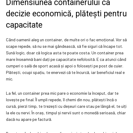
Dimensiunea containerului ca
decizie economică, plătești pentru
capacitate
Când oamenii aleg un container, de multe ori o fac emoțional. Vor să
scape repede, să nu se mai gândească, să fie siguri că încape tot.
Sună logic, doar că logica asta te poate costa. Un container prea
mare înseamnă bani dați pe capacitate nefolosită. E ca atunci când
cumperi o sală de sport acasă și apoi o folosești pe post de cuier.
Plătești, ocupi spațiu, te enervezi că te încurcă, iar beneficiul real e
mic.
La fel, un container prea mic pare o economie la început, dar te
lovește pe final. Îl umpli repede, îl chemi din nou, plătești încă o
cursă, pierzi timp, te trezești cu deșeuri care stau pe lângă el, te uiți
la ele cu nervi. În oraș, timpul și nervii sunt o monedă serioasă, chiar
dacă nu apare pe factură.