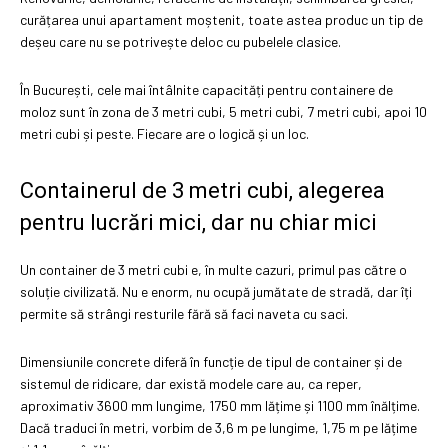
curățarea unui apartament moștenit, toate astea produc un tip de
deșeu care nu se potrivește deloc cu pubelele clasice.
În București, cele mai întâlnite capacități pentru containere de
moloz sunt în zona de 3 metri cubi, 5 metri cubi, 7 metri cubi, apoi 10
metri cubi și peste. Fiecare are o logică și un loc.
Containerul de 3 metri cubi, alegerea
pentru lucrări mici, dar nu chiar mici
Un container de 3 metri cubi e, în multe cazuri, primul pas către o
soluție civilizată. Nu e enorm, nu ocupă jumătate de stradă, dar îți
permite să strângi resturile fără să faci naveta cu saci.
Dimensiunile concrete diferă în funcție de tipul de container și de
sistemul de ridicare, dar există modele care au, ca reper,
aproximativ 3600 mm lungime, 1750 mm lățime și 1100 mm înălțime.
Dacă traduci în metri, vorbim de 3,6 m pe lungime, 1,75 m pe lățime