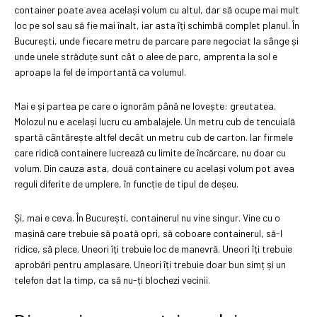
container poate avea același volum cu altul, dar să ocupe mai mult
loc pe sol sau să fie mai înalt, iar asta îți schimbă complet planul. În
București, unde fiecare metru de parcare pare negociat la sânge și
unde unele străduțe sunt cât o alee de parc, amprenta la sol e
aproape la fel de importantă ca volumul.
Mai e și partea pe care o ignorăm până ne lovește: greutatea.
Molozul nu e același lucru cu ambalajele. Un metru cub de tencuială
spartă cântărește altfel decât un metru cub de carton. Iar firmele
care ridică containere lucrează cu limite de încărcare, nu doar cu
volum. Din cauza asta, două containere cu același volum pot avea
reguli diferite de umplere, în funcție de tipul de deșeu.
Și, mai e ceva. În București, containerul nu vine singur. Vine cu o
mașină care trebuie să poată opri, să coboare containerul, să-l
ridice, să plece. Uneori îți trebuie loc de manevră. Uneori îți trebuie
aprobări pentru amplasare. Uneori îți trebuie doar bun simț și un
telefon dat la timp, ca să nu-ți blochezi vecinii.