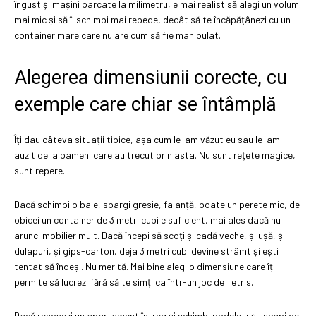
îngust și mașini parcate la milimetru, e mai realist să alegi un volum
mai mic și să îl schimbi mai repede, decât să te încăpățânezi cu un
container mare care nu are cum să fie manipulat.
Alegerea dimensiunii corecte, cu
exemple care chiar se întâmplă
Îți dau câteva situații tipice, așa cum le-am văzut eu sau le-am
auzit de la oameni care au trecut prin asta. Nu sunt rețete magice,
sunt repere.
Dacă schimbi o baie, spargi gresie, faianță, poate un perete mic, de
obicei un container de 3 metri cubi e suficient, mai ales dacă nu
arunci mobilier mult. Dacă începi să scoți și cadă veche, și ușă, și
dulapuri, și gips-carton, deja 3 metri cubi devine strâmt și ești
tentat să îndeși. Nu merită. Mai bine alegi o dimensiune care îți
permite să lucrezi fără să te simți ca într-un joc de Tetris.
Dacă renovezi un apartament întreg și schimbi podele, uși, scapi de