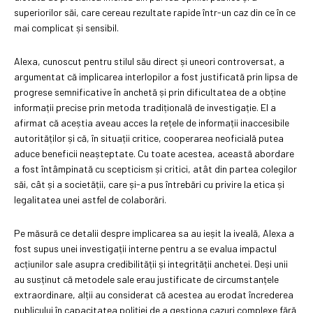
superiorilor săi, care cereau rezultate rapide într-un caz din ce în ce
mai complicat și sensibil.
Alexa, cunoscut pentru stilul său direct și uneori controversat, a
argumentat că implicarea interlopilor a fost justificată prin lipsa de
progrese semnificative în anchetă și prin dificultatea de a obține
informații precise prin metoda tradițională de investigație. El a
afirmat că aceștia aveau acces la rețele de informații inaccesibile
autorităților și că, în situații critice, cooperarea neoficială putea
aduce beneficii neașteptate. Cu toate acestea, această abordare
a fost întâmpinată cu scepticism și critici, atât din partea colegilor
săi, cât și a societății, care și-a pus întrebări cu privire la etica și
legalitatea unei astfel de colaborări.
Pe măsură ce detalii despre implicarea sa au ieșit la iveală, Alexa a
fost supus unei investigații interne pentru a se evalua impactul
acțiunilor sale asupra credibilității și integrității anchetei. Deși unii
au susținut că metodele sale erau justificate de circumstanțele
extraordinare, alții au considerat că acestea au erodat încrederea
publicului în capacitatea poliției de a gestiona cazuri complexe fără