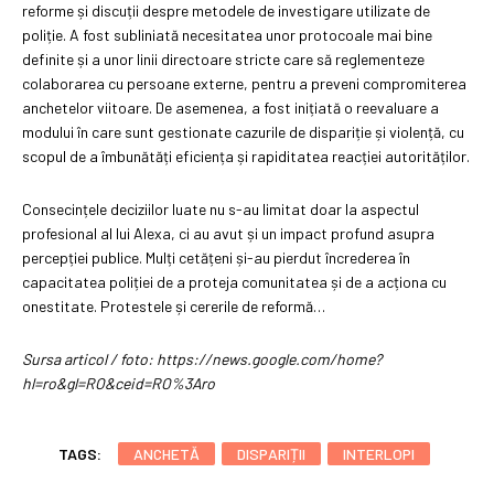
reforme și discuții despre metodele de investigare utilizate de
poliție. A fost subliniată necesitatea unor protocoale mai bine
definite și a unor linii directoare stricte care să reglementeze
colaborarea cu persoane externe, pentru a preveni compromiterea
anchetelor viitoare. De asemenea, a fost inițiată o reevaluare a
modului în care sunt gestionate cazurile de dispariție și violență, cu
scopul de a îmbunătăți eficiența și rapiditatea reacției autorităților.
Consecințele deciziilor luate nu s-au limitat doar la aspectul
profesional al lui Alexa, ci au avut și un impact profund asupra
percepției publice. Mulți cetățeni și-au pierdut încrederea în
capacitatea poliției de a proteja comunitatea și de a acționa cu
onestitate. Protestele și cererile de reformă…
Sursa articol / foto: https://news.google.com/home?
hl=ro&gl=RO&ceid=RO%3Aro
TAGS:
ANCHETĂ
DISPARIȚII
INTERLOPI