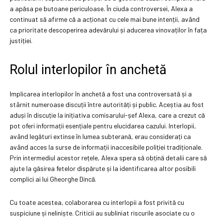
a apăsa pe butoane periculoase. În ciuda controversei, Alexa a
continuat să afirme că a acționat cu cele mai bune intenții, având
ca prioritate descoperirea adevărului și aducerea vinovaților în fața
justiției.
Rolul interlopilor în anchetă
Implicarea interlopilor în anchetă a fost una controversată și a
stârnit numeroase discuții între autorități și public. Aceștia au fost
aduși în discuție la inițiativa comisarului-șef Alexa, care a crezut că
pot oferi informații esențiale pentru elucidarea cazului. Interlopii,
având legături extinse în lumea subterană, erau considerați ca
având acces la surse de informații inaccesibile poliției tradiționale.
Prin intermediul acestor rețele, Alexa spera să obțină detalii care să
ajute la găsirea fetelor dispărute și la identificarea altor posibili
complici ai lui Gheorghe Dincă.
Cu toate acestea, colaborarea cu interlopii a fost privită cu
suspiciune și neliniște. Criticii au subliniat riscurile asociate cu o