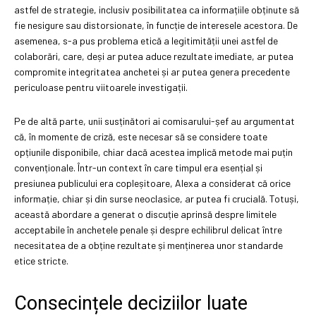
astfel de strategie, inclusiv posibilitatea ca informațiile obținute să
fie nesigure sau distorsionate, în funcție de interesele acestora. De
asemenea, s-a pus problema etică a legitimității unei astfel de
colaborări, care, deși ar putea aduce rezultate imediate, ar putea
compromite integritatea anchetei și ar putea genera precedente
periculoase pentru viitoarele investigații.
Pe de altă parte, unii susținători ai comisarului-șef au argumentat
că, în momente de criză, este necesar să se considere toate
opțiunile disponibile, chiar dacă acestea implică metode mai puțin
convenționale. Într-un context în care timpul era esențial și
presiunea publicului era copleșitoare, Alexa a considerat că orice
informație, chiar și din surse neoclasice, ar putea fi crucială. Totuși,
această abordare a generat o discuție aprinsă despre limitele
acceptabile în anchetele penale și despre echilibrul delicat între
necesitatea de a obține rezultate și menținerea unor standarde
etice stricte.
Consecințele deciziilor luate