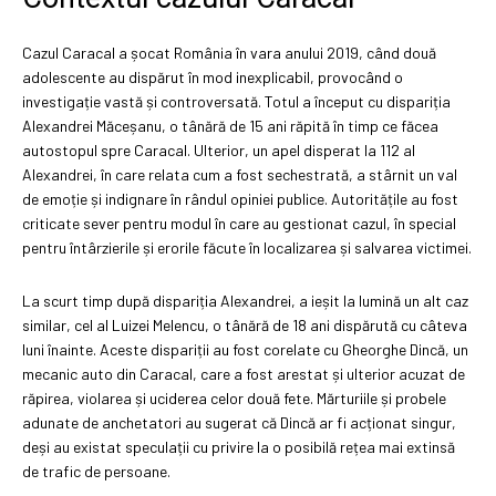
Cazul Caracal a șocat România în vara anului 2019, când două
adolescente au dispărut în mod inexplicabil, provocând o
investigație vastă și controversată. Totul a început cu dispariția
Alexandrei Măceșanu, o tânără de 15 ani răpită în timp ce făcea
autostopul spre Caracal. Ulterior, un apel disperat la 112 al
Alexandrei, în care relata cum a fost sechestrată, a stârnit un val
de emoție și indignare în rândul opiniei publice. Autoritățile au fost
criticate sever pentru modul în care au gestionat cazul, în special
pentru întârzierile și erorile făcute în localizarea și salvarea victimei.
La scurt timp după dispariția Alexandrei, a ieșit la lumină un alt caz
similar, cel al Luizei Melencu, o tânără de 18 ani dispărută cu câteva
luni înainte. Aceste dispariții au fost corelate cu Gheorghe Dincă, un
mecanic auto din Caracal, care a fost arestat și ulterior acuzat de
răpirea, violarea și uciderea celor două fete. Mărturiile și probele
adunate de anchetatori au sugerat că Dincă ar fi acționat singur,
deși au existat speculații cu privire la o posibilă rețea mai extinsă
de trafic de persoane.