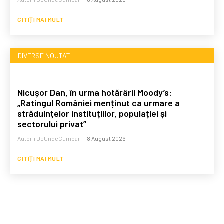
CITIȚI MAI MULT
DIVERSE NOUTATI
Nicușor Dan, în urma hotărârii Moody’s:
„Ratingul României menținut ca urmare a
străduințelor instituțiilor, populației și
sectorului privat”
Autorii DeUndeCumpar
-
8 August 2026
CITIȚI MAI MULT