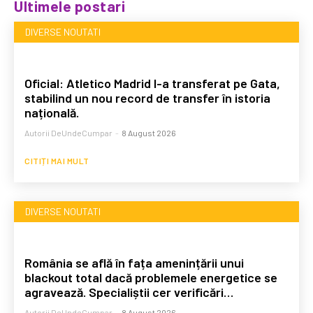
Ultimele postari
DIVERSE NOUTATI
Oficial: Atletico Madrid l-a transferat pe Gata,
stabilind un nou record de transfer în istoria
națională.
Autorii DeUndeCumpar
-
8 August 2026
CITIȚI MAI MULT
DIVERSE NOUTATI
România se află în fața amenințării unui
blackout total dacă problemele energetice se
agravează. Specialiștii cer verificări…
Autorii DeUndeCumpar
-
8 August 2026