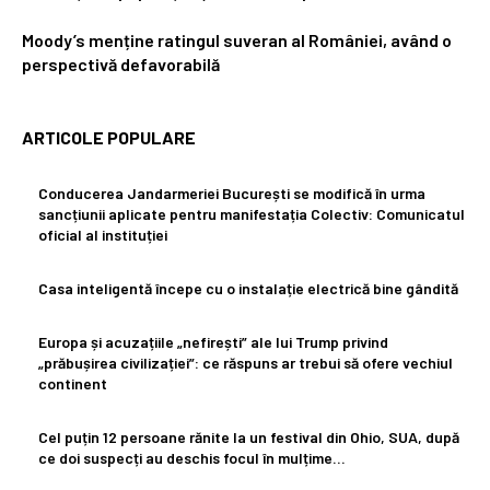
Moody’s menține ratingul suveran al României, având o
perspectivă defavorabilă
ARTICOLE POPULARE
Conducerea Jandarmeriei București se modifică în urma
sancțiunii aplicate pentru manifestația Colectiv: Comunicatul
oficial al instituției
Casa inteligentă începe cu o instalație electrică bine gândită
Europa și acuzațiile „nefirești” ale lui Trump privind
„prăbușirea civilizației”: ce răspuns ar trebui să ofere vechiul
continent
Cel puțin 12 persoane rănite la un festival din Ohio, SUA, după
ce doi suspecți au deschis focul în mulțime…