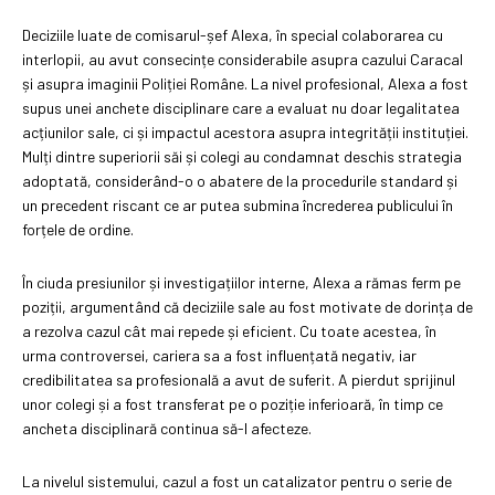
Deciziile luate de comisarul-șef Alexa, în special colaborarea cu
interlopii, au avut consecințe considerabile asupra cazului Caracal
și asupra imaginii Poliției Române. La nivel profesional, Alexa a fost
supus unei anchete disciplinare care a evaluat nu doar legalitatea
acțiunilor sale, ci și impactul acestora asupra integrității instituției.
Mulți dintre superiorii săi și colegi au condamnat deschis strategia
adoptată, considerând-o o abatere de la procedurile standard și
un precedent riscant ce ar putea submina încrederea publicului în
forțele de ordine.
În ciuda presiunilor și investigațiilor interne, Alexa a rămas ferm pe
poziții, argumentând că deciziile sale au fost motivate de dorința de
a rezolva cazul cât mai repede și eficient. Cu toate acestea, în
urma controversei, cariera sa a fost influențată negativ, iar
credibilitatea sa profesională a avut de suferit. A pierdut sprijinul
unor colegi și a fost transferat pe o poziție inferioară, în timp ce
ancheta disciplinară continua să-l afecteze.
La nivelul sistemului, cazul a fost un catalizator pentru o serie de