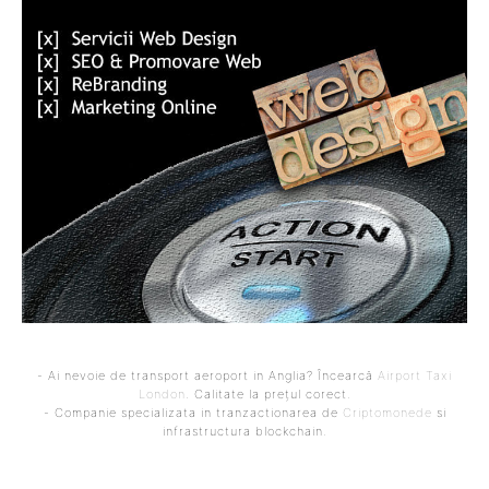
- Ai nevoie de transport aeroport in Anglia? Încearcă
Airport Taxi
London
. Calitate la prețul corect.
- Companie specializata in tranzactionarea de
Criptomonede
si
infrastructura blockchain.