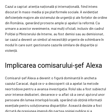
Cazul a captat atenția națională și internațională, fiind intens
discutat în mass-media și pe platformele sociale. A evidențiat
deficiențele majore ale sistemului de urgență și ale forțelor de ordine
din România, generând proteste ample și apeluri la reformă. Ca
urmare a acestor evenimente, mai mulți oficiali, inclusiv din cadrul
Poliției și Ministerului de Interne, au fost demisi sau au demisionat,
iar cazul a devenit un simbol al necesității urgente de schimbare în
modul în care sunt gestionate cazurile similare de dispariție și
violență.
Implicarea comisarului-șef Alexa
Comisarul-șef Alexa a devenit o figură dominantă în ancheta
cazului Caracal, după ce s-a descoperit că a apelat la metode
neortodoxe pentru a avansa investigația. Rolul său a fost subiectul
unor intense dezbateri, deoarece s-a aflat că a cerut ajutorul unor
persoane din lumea interlopă locală, sperând să obțină informații
esențiale pentru soluționarea disparițiilor. Această decizie a fost
dictată de presiunea imensă din partea opiniei publice și a