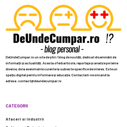
DeUndeCumpar.ro un site de știri / blog de noutăți, dedicat diseminării de
informații și actualități. Acesta oferă articole, reportaje și analize pe teme
diverse, de la evenimente curente la subiecte specifice de interes. Este un
spațiu digital pentru informare și educație. Contactati-ne oricand la
adresa: contact@deundecumpar.ro
CATEGORII
Afaceri si Industrii