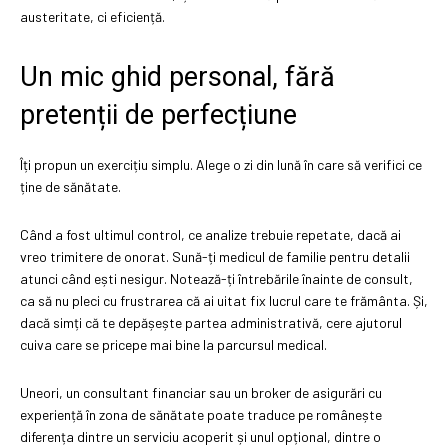
austeritate, ci eficiență.
Un mic ghid personal, fără
pretenții de perfecțiune
Îți propun un exercițiu simplu. Alege o zi din lună în care să verifici ce
ține de sănătate.
Când a fost ultimul control, ce analize trebuie repetate, dacă ai
vreo trimitere de onorat. Sună-ți medicul de familie pentru detalii
atunci când ești nesigur. Notează-ți întrebările înainte de consult,
ca să nu pleci cu frustrarea că ai uitat fix lucrul care te frământa. Și,
dacă simți că te depășește partea administrativă, cere ajutorul
cuiva care se pricepe mai bine la parcursul medical.
Uneori, un consultant financiar sau un broker de asigurări cu
experiență în zona de sănătate poate traduce pe românește
diferența dintre un serviciu acoperit și unul opțional, dintre o