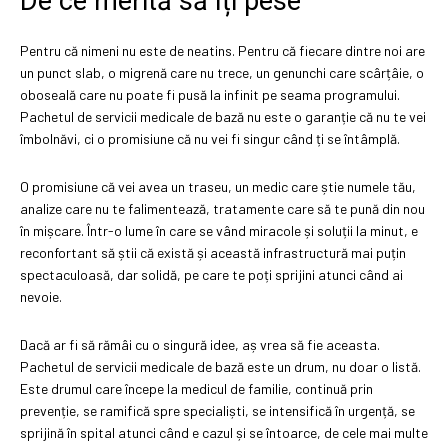
De ce merită să îți pese
Pentru că nimeni nu este de neatins. Pentru că fiecare dintre noi are
un punct slab, o migrenă care nu trece, un genunchi care scârțâie, o
oboseală care nu poate fi pusă la infinit pe seama programului.
Pachetul de servicii medicale de bază nu este o garanție că nu te vei
îmbolnăvi, ci o promisiune că nu vei fi singur când ți se întâmplă.
O promisiune că vei avea un traseu, un medic care știe numele tău,
analize care nu te falimentează, tratamente care să te pună din nou
în mișcare. Într-o lume în care se vând miracole și soluții la minut, e
reconfortant să știi că există și această infrastructură mai puțin
spectaculoasă, dar solidă, pe care te poți sprijini atunci când ai
nevoie.
Dacă ar fi să rămâi cu o singură idee, aș vrea să fie aceasta.
Pachetul de servicii medicale de bază este un drum, nu doar o listă.
Este drumul care începe la medicul de familie, continuă prin
prevenție, se ramifică spre specialiști, se intensifică în urgență, se
sprijină în spital atunci când e cazul și se întoarce, de cele mai multe