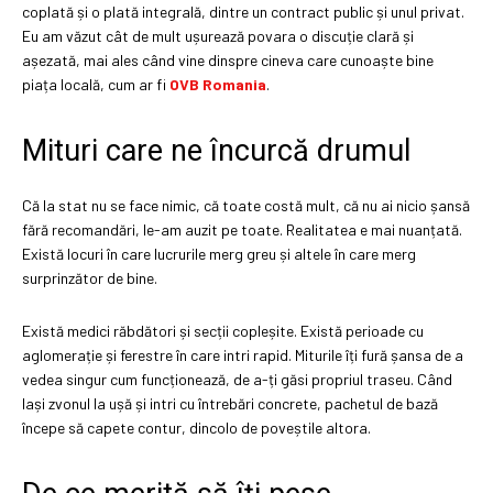
coplată și o plată integrală, dintre un contract public și unul privat.
Eu am văzut cât de mult ușurează povara o discuție clară și
așezată, mai ales când vine dinspre cineva care cunoaște bine
piața locală, cum ar fi
OVB Romania
.
Mituri care ne încurcă drumul
Că la stat nu se face nimic, că toate costă mult, că nu ai nicio șansă
fără recomandări, le-am auzit pe toate. Realitatea e mai nuanțată.
Există locuri în care lucrurile merg greu și altele în care merg
surprinzător de bine.
Există medici răbdători și secții copleșite. Există perioade cu
aglomerație și ferestre în care intri rapid. Miturile îți fură șansa de a
vedea singur cum funcționează, de a-ți găsi propriul traseu. Când
lași zvonul la ușă și intri cu întrebări concrete, pachetul de bază
începe să capete contur, dincolo de poveștile altora.