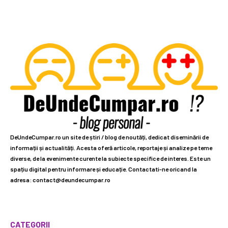
DeUndeCumpar.ro un site de știri / blog de noutăți, dedicat diseminării de
informații și actualități. Acesta oferă articole, reportaje și analize pe teme
diverse, de la evenimente curente la subiecte specifice de interes. Este un
spațiu digital pentru informare și educație. Contactati-ne oricand la
adresa: contact@deundecumpar.ro
CATEGORII