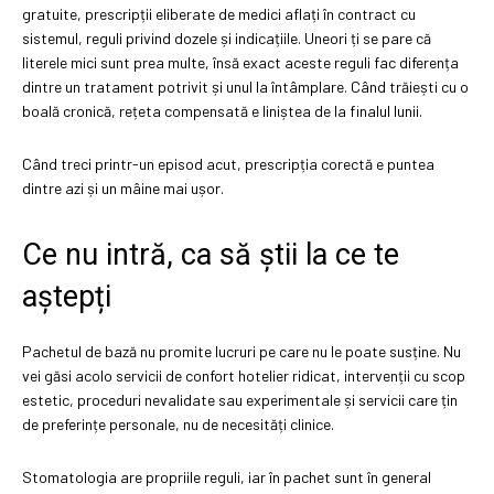
gratuite, prescripții eliberate de medici aflați în contract cu
sistemul, reguli privind dozele și indicațiile. Uneori ți se pare că
literele mici sunt prea multe, însă exact aceste reguli fac diferența
dintre un tratament potrivit și unul la întâmplare. Când trăiești cu o
boală cronică, rețeta compensată e liniștea de la finalul lunii.
Când treci printr-un episod acut, prescripția corectă e puntea
dintre azi și un mâine mai ușor.
Ce nu intră, ca să știi la ce te
aștepți
Pachetul de bază nu promite lucruri pe care nu le poate susține. Nu
vei găsi acolo servicii de confort hotelier ridicat, intervenții cu scop
estetic, proceduri nevalidate sau experimentale și servicii care țin
de preferințe personale, nu de necesități clinice.
Stomatologia are propriile reguli, iar în pachet sunt în general