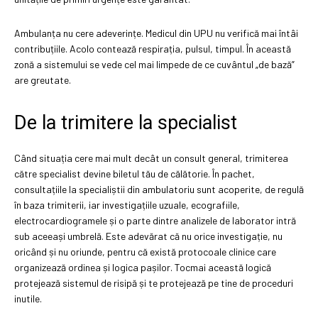
Ambulanța nu cere adeverințe. Medicul din UPU nu verifică mai întâi
contribuțiile. Acolo contează respirația, pulsul, timpul. În această
zonă a sistemului se vede cel mai limpede de ce cuvântul „de bază”
are greutate.
De la trimitere la specialist
Când situația cere mai mult decât un consult general, trimiterea
către specialist devine biletul tău de călătorie. În pachet,
consultațiile la specialiștii din ambulatoriu sunt acoperite, de regulă
în baza trimiterii, iar investigațiile uzuale, ecografiile,
electrocardiogramele și o parte dintre analizele de laborator intră
sub aceeași umbrelă. Este adevărat că nu orice investigație, nu
oricând și nu oriunde, pentru că există protocoale clinice care
organizează ordinea și logica pașilor. Tocmai această logică
protejează sistemul de risipă și te protejează pe tine de proceduri
inutile.