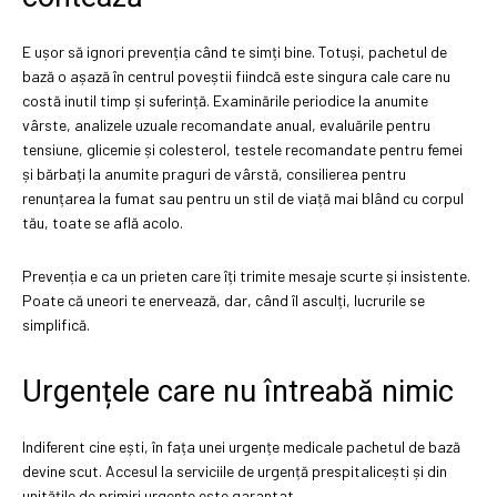
E ușor să ignori prevenția când te simți bine. Totuși, pachetul de
bază o așază în centrul poveștii fiindcă este singura cale care nu
costă inutil timp și suferință. Examinările periodice la anumite
vârste, analizele uzuale recomandate anual, evaluările pentru
tensiune, glicemie și colesterol, testele recomandate pentru femei
și bărbați la anumite praguri de vârstă, consilierea pentru
renunțarea la fumat sau pentru un stil de viață mai blând cu corpul
tău, toate se află acolo.
Prevenția e ca un prieten care îți trimite mesaje scurte și insistente.
Poate că uneori te enervează, dar, când îl asculți, lucrurile se
simplifică.
Urgențele care nu întreabă nimic
Indiferent cine ești, în fața unei urgențe medicale pachetul de bază
devine scut. Accesul la serviciile de urgență prespitalicești și din
unitățile de primiri urgențe este garantat.