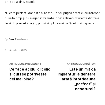
ori, tot la tine, acasă.
Nu este perfect, dar este al nostru. Iar cu puțină atenție, cu întrebări
puse la timp și cu alegeri informate, poate deveni diferența dintre a
te simți pierdut și a ști, pur și simplu, ce ai de făcut mai departe.
By
Dan Pavelescu
3 noiembrie 2025
ARTICOLUL PRECEDENT
ARTICOLUL URMĂTOR
Ce face acidul glicolic
Este un mit că
și cui i se potrivește
implanturile dentare
cel mai bine?
arată întotdeauna
„perfect” și
nenatural?