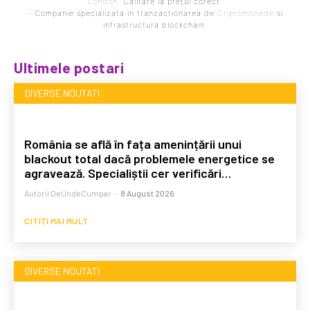
London
. Calitate la prețul corect.
- Companie specializata in tranzactionarea de
Criptomonede
si
infrastructura blockchain.
Ultimele postari
DIVERSE NOUTATI
România se află în fața amenințării unui
blackout total dacă problemele energetice se
agravează. Specialiștii cer verificări…
Autorii DeUndeCumpar
-
8 August 2026
CITIȚI MAI MULT
DIVERSE NOUTATI