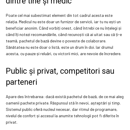
dintre tine și medic
Poate cel mai subestimat element din tot cadrul acesta este
relația. Medicul nu este doar un furnizor de servicii, iar tu nu ești un
beneficiar anonim. Când vorbiți onest, când întrebi ce nu înțelegi și
când îți notezi recomandările, când recunoști că ai uitat sau că ți-e
teamă, pachetul de bază devine o poveste de colaborare.
Sănătatea nu este doar o listă, este un drum în doi. Iar drumul
acesta, cu pauze și reluări, cu victorii mici, are nevoie de încredere.
Public și privat, competitori sau
parteneri
Apare des întrebarea: dacă există pachetul de bază, de ce mai aleg
oamenii pachete private. Răspunsul stă în nevoi, așteptări și timp.
Sistemul public oferă nucleul necesar, dar ritmul de programare,
nivelul de confort și accesul la anumite tehnologii pot fi diferite în
privat.