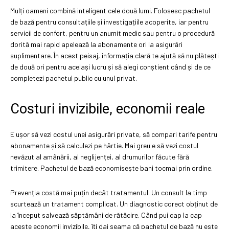
Mulți oameni combină inteligent cele două lumi. Folosesc pachetul
de bază pentru consultațiile și investigațiile acoperite, iar pentru
servicii de confort, pentru un anumit medic sau pentru o procedură
dorită mai rapid apelează la abonamente ori la asigurări
suplimentare. În acest peisaj, informația clară te ajută să nu plătești
de două ori pentru același lucru și să alegi conștient când și de ce
completezi pachetul public cu unul privat.
Costuri invizibile, economii reale
E ușor să vezi costul unei asigurări private, să compari tarife pentru
abonamente și să calculezi pe hârtie. Mai greu e să vezi costul
nevăzut al amânării, al neglijenței, al drumurilor făcute fără
trimitere. Pachetul de bază economisește bani tocmai prin ordine.
Prevenția costă mai puțin decât tratamentul. Un consult la timp
scurtează un tratament complicat. Un diagnostic corect obținut de
la început salvează săptămâni de rătăcire. Când pui cap la cap
aceste economii invizibile, îți dai seama că pachetul de bază nu este