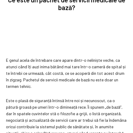
bază?
E genul acela de întrebare care apare dintr-o neliniște veche, ca
atunci când îți auzi inima bătând mai tare într-o cameră de spital și
te întrebi ce urmează, cât costă, ce se acoperă din tot acest drum
în zigzag. Pachetul de servicii medicale de bază nu este doar un
termen tehnic.
Este o plasă de siguranță întinsă între noi și necunoscut, ca o
pătură groasă pe umeri într-o dimineață rece. Îi spunem „de bază”,
dar în spatele cuvintelor stă o filozofie a grijii, o listă organizată,
negociată și actualizată de servicii care ar trebui să fie la îndemâna
oricui contribuie la sistemul public de sănătate și, în anumite