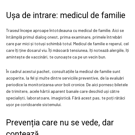
Ușa de intrare: medicul de familie
Traseul începe aproape întotdeauna cu medicul de familie. Aici se
întâmplă primul dialog onest, prima examinare, primele întrebări
care par mici și totuși schimbă totul. Medicul de familie e reperul, cel
care îți ține dosarul viu. Îți măsoară tensiunea, îți notează alergiile, îți
amintește de vaccinări, te cunoaște ca pe un vecin bun.
În cadrul acestui pachet, consultațiile la medicul de familie sunt
acoperite, la fel și multe dintre serviciile preventive, de la evaluări
periodice la monitorizarea unor boli cronice. De aici pornesc biletele
de trimitere, acele hârtii aparent banale care deschid uși către
specialiști, laboratoare, imagistică. Fără acest pas, te poți rătăci
ușor pe coridoarele sistemului.
Prevenția care nu se vede, dar
contează