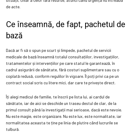
situații, chiar a celor fără resurse, atunci când urgența nu întreabă
de acte.
Ce înseamnă, de fapt, pachetul de
bază
Dacă ar fi să o spun pe scurt și limpede, pachetul de servicii
medicale de bază înseamnă totalul consultațiilor, investigațiilor,
tratamentelor și intervențiilor pe care statul le garantează, în
cadrul asigurării de sănătate, fără costuri suplimentare sau cu o
coplată redusă, conform regulilor în vigoare. Îl poți privi ca pe un
contract social scris cu litere mici, dar care te privește direct.
Îți alegi medicul de familie, te înscrii pe lista lui, ai cardul de
sănătate, iar de aici se deschide un traseu destul de clar, de la
primul consult până la investigații mai serioase, dacă este nevoie.
Nu este magie, este organizare. Nu este lux, este normalitate, iar
normalitatea aceasta te ține pe linia de plutire când lucrurile se
tulbură.