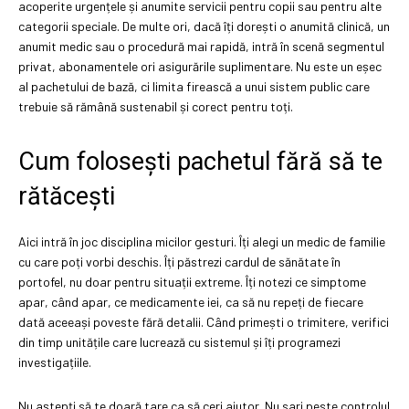
acoperite urgențele și anumite servicii pentru copii sau pentru alte
categorii speciale. De multe ori, dacă îți dorești o anumită clinică, un
anumit medic sau o procedură mai rapidă, intră în scenă segmentul
privat, abonamentele ori asigurările suplimentare. Nu este un eșec
al pachetului de bază, ci limita firească a unui sistem public care
trebuie să rămână sustenabil și corect pentru toți.
Cum folosești pachetul fără să te
rătăcești
Aici intră în joc disciplina micilor gesturi. Îți alegi un medic de familie
cu care poți vorbi deschis. Îți păstrezi cardul de sănătate în
portofel, nu doar pentru situații extreme. Îți notezi ce simptome
apar, când apar, ce medicamente iei, ca să nu repeți de fiecare
dată aceeași poveste fără detalii. Când primești o trimitere, verifici
din timp unitățile care lucrează cu sistemul și îți programezi
investigațiile.
Nu aștepți să te doară tare ca să ceri ajutor. Nu sari peste controlul