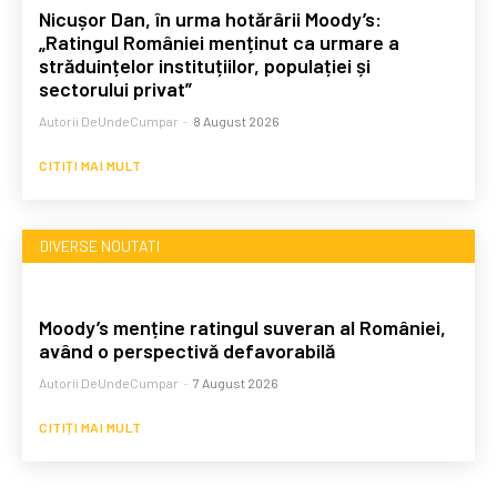
Nicușor Dan, în urma hotărârii Moody’s:
„Ratingul României menținut ca urmare a
străduințelor instituțiilor, populației și
sectorului privat”
Autorii DeUndeCumpar
-
8 August 2026
CITIȚI MAI MULT
DIVERSE NOUTATI
Moody’s menține ratingul suveran al României,
având o perspectivă defavorabilă
Autorii DeUndeCumpar
-
7 August 2026
CITIȚI MAI MULT