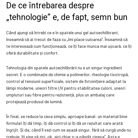
De ce întrebarea despre
„tehnologie” e, de fapt, semn bun
Când ajungi să întrebi ce e în spatele unui gel autoechilibrant,
înseamnă că ai trecut de faza cu „îmi place culoarea”. Înseamnă că
te interesează cum funcționează, ce îți face munca mai ușoară, ce îți
oferă durabilitate și confort.
Tehnologia din spatele autoechilibrării nu e un singur ingredient
secret. E o combinație de chimie a polimerilor, rheologie tixotropă,
control al tensiunii superficiale, sistem de fotoinițiere adaptat la
lămpi moderne, uneori filtre UV pentru stabilitatea culorii, uneori
umpluturi sau fibre pentru rezistență, plus un ambalaj care
protejează produsul de lumină.
În final, se reduce la ceva simplu, aproape banal: un material bine
formulat îți dă timp, îți dă control și îți dă un rezultat care arată
îngrijit. Și da, când îl vezi cum se așază singur, fără să curgă unde nu
trebuie, îți vine să zici „ok, aici chiar s-a gândit cineva”. Asta e