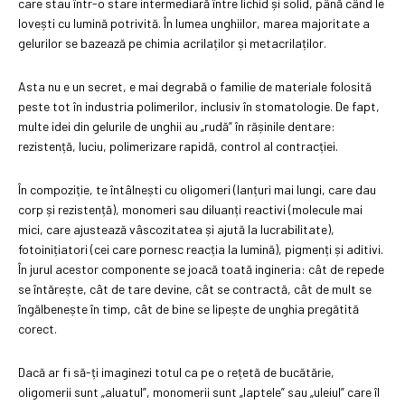
care stau într-o stare intermediară între lichid și solid, până când le
lovești cu lumină potrivită. În lumea unghiilor, marea majoritate a
gelurilor se bazează pe chimia acrilaților și metacrilaților.
Asta nu e un secret, e mai degrabă o familie de materiale folosită
peste tot în industria polimerilor, inclusiv în stomatologie. De fapt,
multe idei din gelurile de unghii au „rudă” în rășinile dentare:
rezistență, luciu, polimerizare rapidă, control al contracției.
În compoziție, te întâlnești cu oligomeri (lanțuri mai lungi, care dau
corp și rezistență), monomeri sau diluanți reactivi (molecule mai
mici, care ajustează vâscozitatea și ajută la lucrabilitate),
fotoinițiatori (cei care pornesc reacția la lumină), pigmenți și aditivi.
În jurul acestor componente se joacă toată ingineria: cât de repede
se întărește, cât de tare devine, cât se contractă, cât de mult se
îngălbenește în timp, cât de bine se lipește de unghia pregătită
corect.
Dacă ar fi să-ți imaginezi totul ca pe o rețetă de bucătărie,
oligomerii sunt „aluatul”, monomerii sunt „laptele” sau „uleiul” care îl