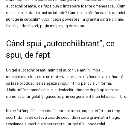
autoechilibrante, de fapt pun o întrebare foarte omenească: „Cum
de nu curge, dar totuși se întinde? Cum de nu rămân valuri, dar nici
nu fuge în cuticulă?” Aici începe povestea, la granița dintre chimie,
fizică și, dacă vrei, puțin meșteșug de salon.
Când spui „autoechilibrant”, ce
spui, de fapt
Un gel autoechilibrant, numit și autonivelant în limbajul
manichiuristelor, este un material care are o vâscozitate gândită
să lase produsul să se așeze singur într-o peliculă uniformă.
„Uniform” înseamnă că micile denivelări rămase după aplicare se
domolesc, iar gelul își găsește, prin curgere lentă, un fel de echilibru.
Nu se întâmplă în secunda în care ai atins unghia, ci într-un timp
scurt, dar real: câteva zeci de secunde în care gravitația trage,
tensiunea superficială netezește, iar gelul își joacă rolul.