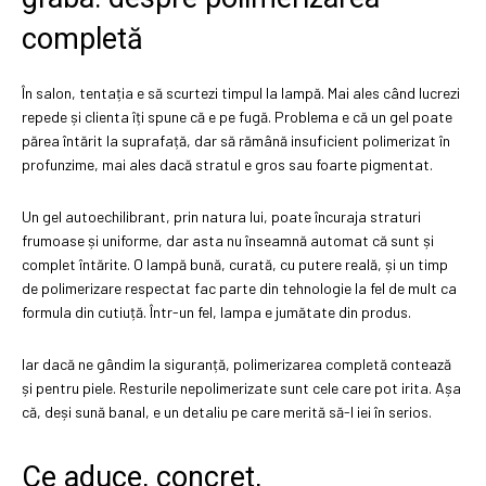
completă
În salon, tentația e să scurtezi timpul la lampă. Mai ales când lucrezi
repede și clienta îți spune că e pe fugă. Problema e că un gel poate
părea întărit la suprafață, dar să rămână insuficient polimerizat în
profunzime, mai ales dacă stratul e gros sau foarte pigmentat.
Un gel autoechilibrant, prin natura lui, poate încuraja straturi
frumoase și uniforme, dar asta nu înseamnă automat că sunt și
complet întărite. O lampă bună, curată, cu putere reală, și un timp
de polimerizare respectat fac parte din tehnologie la fel de mult ca
formula din cutiuță. Într-un fel, lampa e jumătate din produs.
Iar dacă ne gândim la siguranță, polimerizarea completă contează
și pentru piele. Resturile nepolimerizate sunt cele care pot irita. Așa
că, deși sună banal, e un detaliu pe care merită să-l iei în serios.
Ce aduce, concret,