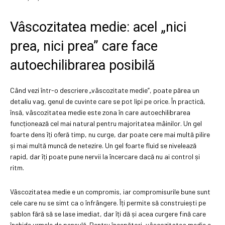
Vâscozitatea medie: acel „nici
prea, nici prea” care face
autoechilibrarea posibilă
Când vezi într-o descriere „vâscozitate medie”, poate părea un
detaliu vag, genul de cuvinte care se pot lipi pe orice. În practică,
însă, vâscozitatea medie este zona în care autoechilibrarea
funcționează cel mai natural pentru majoritatea mâinilor. Un gel
foarte dens îți oferă timp, nu curge, dar poate cere mai multă pilire
și mai multă muncă de netezire. Un gel foarte fluid se nivelează
rapid, dar îți poate pune nervii la încercare dacă nu ai control și
ritm.
Vâscozitatea medie e un compromis, iar compromisurile bune sunt
cele care nu se simt ca o înfrângere. Îți permite să construiești pe
șablon fără să se lase imediat, dar îți dă și acea curgere fină care
închide urmele de pensulă. Pentru începători, vâscozitatea medie e