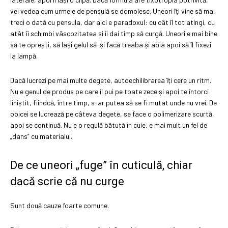
vei vedea cum urmele de pensulă se domolesc. Uneori îți vine să mai
treci o dată cu pensula, dar aici e paradoxul: cu cât îl tot atingi, cu
atât îi schimbi vâscozitatea și îi dai timp să curgă. Uneori e mai bine
să te oprești, să lași gelul să-și facă treaba și abia apoi să îl fixezi
la lampă.
Dacă lucrezi pe mai multe degete, autoechilibrarea îți cere un ritm.
Nu e genul de produs pe care îl pui pe toate zece și apoi te întorci
liniștit, fiindcă, între timp, s-ar putea să se fi mutat unde nu vrei. De
obicei se lucrează pe câteva degete, se face o polimerizare scurtă,
apoi se continuă. Nu e o regulă bătută în cuie, e mai mult un fel de
„dans” cu materialul.
De ce uneori „fuge” în cuticulă, chiar
dacă scrie că nu curge
Sunt două cauze foarte comune.