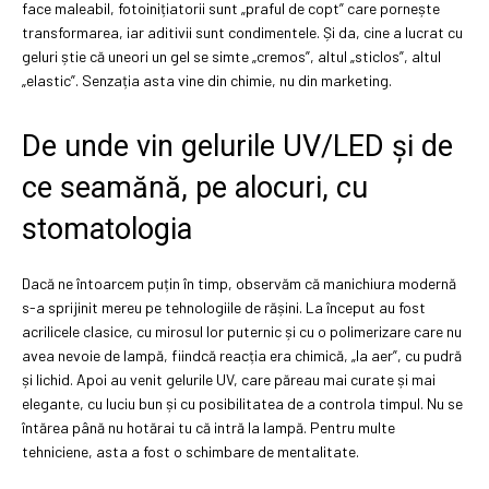
face maleabil, fotoinițiatorii sunt „praful de copt” care pornește
transformarea, iar aditivii sunt condimentele. Și da, cine a lucrat cu
geluri știe că uneori un gel se simte „cremos”, altul „sticlos”, altul
„elastic”. Senzația asta vine din chimie, nu din marketing.
De unde vin gelurile UV/LED și de
ce seamănă, pe alocuri, cu
stomatologia
Dacă ne întoarcem puțin în timp, observăm că manichiura modernă
s-a sprijinit mereu pe tehnologiile de rășini. La început au fost
acrilicele clasice, cu mirosul lor puternic și cu o polimerizare care nu
avea nevoie de lampă, fiindcă reacția era chimică, „la aer”, cu pudră
și lichid. Apoi au venit gelurile UV, care păreau mai curate și mai
elegante, cu luciu bun și cu posibilitatea de a controla timpul. Nu se
întărea până nu hotărai tu că intră la lampă. Pentru multe
tehniciene, asta a fost o schimbare de mentalitate.