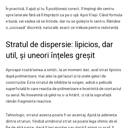
În practică, îl ajuți și tu. Îl poziționezi corect, îl împingi din centru
spre laterale fără să îl împrăștii ca pe o ojă. Apoi îl lași. Când formula
e bună, vei vedea că se întinde, dar nu se golește în centru. Rămâne
o „cocoașă” discretă, naturală, exact ce trebuie pentru rezistență.
Stratul de dispersie: lipicios, dar
util, și uneori înțeles greșit
Aproape toată lumea a simțit, la un moment dat, acel strat lipicios
după polimerizare, mai ales la gel lacuri și la unele geluri de
construcție. Este stratul de inhibiție la oxigen, adică o peliculă
superficială în care reacția de polimerizare e încetinită de contactul
cu aerul. Nu înseamnă că gelul nu s-a întărit, ci că la suprafață
rămân fragmente reactive.
Tehnologic, stratul acesta poate fi un avantaj. Ajută la aderența
dintre straturi, fiindcă următorul strat se poate lega chimic de el.
Pe de altă parte, dacă îl lași murdar sau dacă îl atingi cu praf, îl