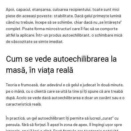
Apoi, capacul, etanșarea, culoarea recipientului, toate sunt mici
piese din aceeași poveste: stabilitate. Dacă gelul primește lumină
când nu trebuie, începe să se schimbe, chiar dacă nu „se întărește”
complet. Poate forma microstructuri care îl fac să se comporte
altfel la aplicare. Într-un produs autoechilibrant, o schimbare mică
de vâscozitate se simte imediat.
Cum se vede autoechilibrarea la
masă, în viața reală
Teoria e frumoasă, dar adevărul e că gelul e judecat în două minute,
pe o mână, cu o clientă care se uită la tine și îți spune că are treabă
după. Acolo se vede dacă autoechilibrarea e doar un cuvânt sau e o
caracteristică reală.
În practică, un gel autoechilibrant îți permite să lucrezi „curat” cu
pensula, fără să forțezi. Îl așezi în zona de apex, îl împingi ușor spre
laterale, apoi îl lași o clipă. Dacă formula are tixotropia potrivită,