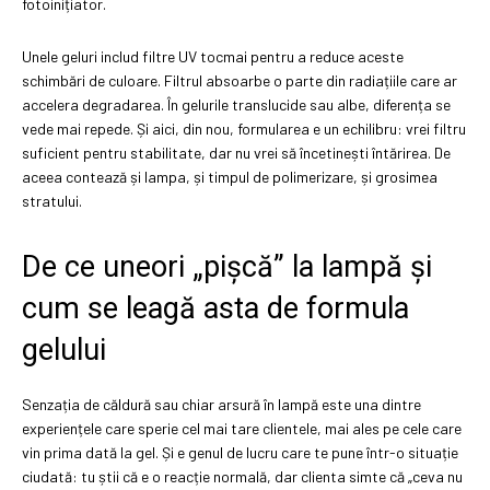
fotoinițiator.
Unele geluri includ filtre UV tocmai pentru a reduce aceste
schimbări de culoare. Filtrul absoarbe o parte din radiațiile care ar
accelera degradarea. În gelurile translucide sau albe, diferența se
vede mai repede. Și aici, din nou, formularea e un echilibru: vrei filtru
suficient pentru stabilitate, dar nu vrei să încetinești întărirea. De
aceea contează și lampa, și timpul de polimerizare, și grosimea
stratului.
De ce uneori „pișcă” la lampă și
cum se leagă asta de formula
gelului
Senzația de căldură sau chiar arsură în lampă este una dintre
experiențele care sperie cel mai tare clientele, mai ales pe cele care
vin prima dată la gel. Și e genul de lucru care te pune într-o situație
ciudată: tu știi că e o reacție normală, dar clienta simte că „ceva nu