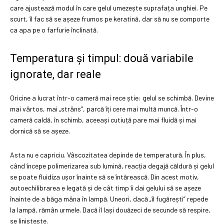
care ajustează modul în care gelul umezește suprafața unghiei. Pe
scurt, îl fac să se așeze frumos pe keratină, dar să nu se comporte
ca apa pe o farfurie înclinată.
Temperatura și timpul: două variabile
ignorate, dar reale
Oricine a lucrat într-o cameră mai rece știe: gelul se schimbă. Devine
mai vârtos, mai „strâns”, parcă îți cere mai multă muncă. Într-o
cameră caldă, în schimb, aceeași cutiuță pare mai fluidă și mai
dornică să se așeze.
Asta nu e capriciu. Vâscozitatea depinde de temperatură. În plus,
când începe polimerizarea sub lumină, reacția degajă căldură și gelul
se poate fluidiza ușor înainte să se întărească. Din acest motiv,
autoechilibrarea e legată și de cât timp îi dai gelului să se așeze
înainte de a băga mâna în lampă. Uneori, dacă „îl fugărești” repede
la lampă, rămân urmele. Dacă îl lași douăzeci de secunde să respire,
se liniștește.