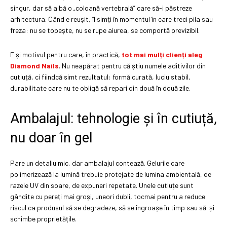
singur, dar să aibă o „coloană vertebrală” care să-i păstreze
arhitectura. Când e reușit, îl simți în momentul în care treci pila sau
freza: nu se topește, nu se rupe aiurea, se comportă previzibil.
E și motivul pentru care, în practică,
tot mai mulți clienți aleg
Diamond Nails
. Nu neapărat pentru că știu numele aditivilor din
cutiuță, ci fiindcă simt rezultatul: formă curată, luciu stabil,
durabilitate care nu te obligă să repari din două în două zile.
Ambalajul: tehnologie și în cutiuță,
nu doar în gel
Pare un detaliu mic, dar ambalajul contează. Gelurile care
polimerizează la lumină trebuie protejate de lumina ambientală, de
razele UV din soare, de expuneri repetate. Unele cutiuțe sunt
gândite cu pereți mai groși, uneori dubli, tocmai pentru a reduce
riscul ca produsul să se degradeze, să se îngroașe în timp sau să-și
schimbe proprietățile.