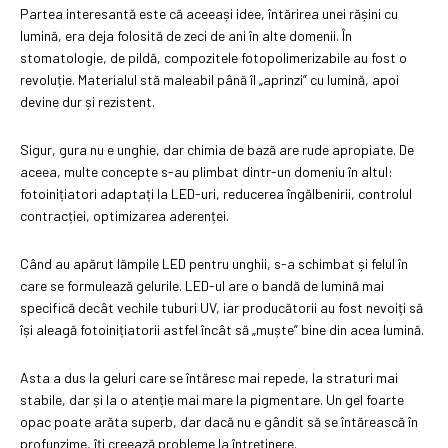
Partea interesantă este că aceeași idee, întărirea unei rășini cu
lumină, era deja folosită de zeci de ani în alte domenii. În
stomatologie, de pildă, compozitele fotopolimerizabile au fost o
revoluție. Materialul stă maleabil până îl „aprinzi” cu lumină, apoi
devine dur și rezistent.
Sigur, gura nu e unghie, dar chimia de bază are rude apropiate. De
aceea, multe concepte s-au plimbat dintr-un domeniu în altul:
fotoinițiatori adaptați la LED-uri, reducerea îngălbenirii, controlul
contracției, optimizarea aderenței.
Când au apărut lămpile LED pentru unghii, s-a schimbat și felul în
care se formulează gelurile. LED-ul are o bandă de lumină mai
specifică decât vechile tuburi UV, iar producătorii au fost nevoiți să
își aleagă fotoinițiatorii astfel încât să „muște” bine din acea lumină.
Asta a dus la geluri care se întăresc mai repede, la straturi mai
stabile, dar și la o atenție mai mare la pigmentare. Un gel foarte
opac poate arăta superb, dar dacă nu e gândit să se întărească în
profunzime, îți creează probleme la întreținere.