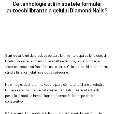
Ce tehnologie stă în spatele formulei
autoechilibrante a gelului Diamond Nails?
Sunt două feluri de produse pe care le ții minte după ce le folosești.
Unele fiindcă te-ai chinuit cu ele, altele fiindcă, pur și simplu, au
făcut ce trebuia să facă fără să te certe. Gelul autoechilibrant intră,
când e bine formulat, în a doua categorie.
Nu e magie, deși la prima vedere pare că materialul are o voință a
lui, se așază frumos, se netezește, parcă îți citește intenția din
pensulă și apoi, la lampă, îngheață exact în forma pe care ai
construit-o.
Când oamenii întreabă ce tehnologie stă în spatele unei formule