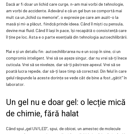
Dacă ar fi doar un lichid care curge, n-am mai vorbi de tehnologie,
am vorbi de accidente. Adevărul e că un gel bun se comportă mai
mult ca un „lichid cu memorie”, o expresie pe care am auzit-o la
masă și mi-a plăcut, fiindcă prinde ideea. Când îl miști cu pensula,
devine mai fluid. Când îl lași în pace, își recapătă o consistență care
îl ține pe loc. Asta e o parte esențială din tehnologia autoechilibrării.
Mai e și un detaliu fin: autoechilibrarea nu e un scop în sine, ci un
compromis inteligent. Vrei să se așeze singur, dar nu vrei să-ți înece
cuticula. Vrei să se niveleze, dar să-ți păstreze apexul. Vrei să se
poată lucra repede, dar să-ți lase timp să corectezi. Din felul în care
gelul răspunde la aceste dorințe se vede cât de bine a fost „gătit” în
laborator.
Un gel nu e doar gel: o lecție mică
de chimie, fără halat
Când spui „gel UV/LED”, spui, de obicei, un amestec de molecule