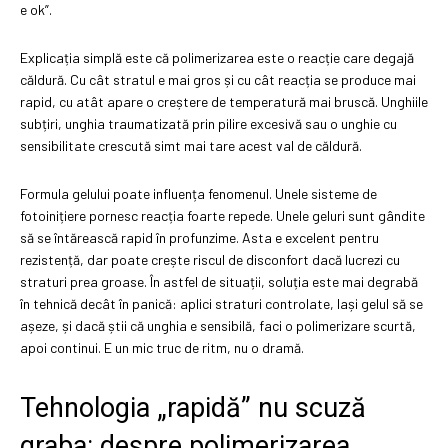
e ok”.
Explicația simplă este că polimerizarea este o reacție care degajă
căldură. Cu cât stratul e mai gros și cu cât reacția se produce mai
rapid, cu atât apare o creștere de temperatură mai bruscă. Unghiile
subțiri, unghia traumatizată prin pilire excesivă sau o unghie cu
sensibilitate crescută simt mai tare acest val de căldură.
Formula gelului poate influența fenomenul. Unele sisteme de
fotoinițiere pornesc reacția foarte repede. Unele geluri sunt gândite
să se întărească rapid în profunzime. Asta e excelent pentru
rezistență, dar poate crește riscul de disconfort dacă lucrezi cu
straturi prea groase. În astfel de situații, soluția este mai degrabă
în tehnică decât în panică: aplici straturi controlate, lași gelul să se
așeze, și dacă știi că unghia e sensibilă, faci o polimerizare scurtă,
apoi continui. E un mic truc de ritm, nu o dramă.
Tehnologia „rapidă” nu scuză
graba: despre polimerizarea