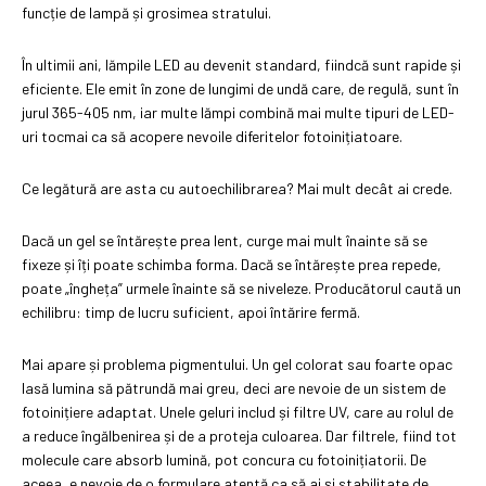
funcție de lampă și grosimea stratului.
În ultimii ani, lămpile LED au devenit standard, fiindcă sunt rapide și
eficiente. Ele emit în zone de lungimi de undă care, de regulă, sunt în
jurul 365-405 nm, iar multe lămpi combină mai multe tipuri de LED-
uri tocmai ca să acopere nevoile diferitelor fotoinițiatoare.
Ce legătură are asta cu autoechilibrarea? Mai mult decât ai crede.
Dacă un gel se întărește prea lent, curge mai mult înainte să se
fixeze și îți poate schimba forma. Dacă se întărește prea repede,
poate „îngheța” urmele înainte să se niveleze. Producătorul caută un
echilibru: timp de lucru suficient, apoi întărire fermă.
Mai apare și problema pigmentului. Un gel colorat sau foarte opac
lasă lumina să pătrundă mai greu, deci are nevoie de un sistem de
fotoinițiere adaptat. Unele geluri includ și filtre UV, care au rolul de
a reduce îngălbenirea și de a proteja culoarea. Dar filtrele, fiind tot
molecule care absorb lumină, pot concura cu fotoinițiatorii. De
aceea, e nevoie de o formulare atentă ca să ai și stabilitate de