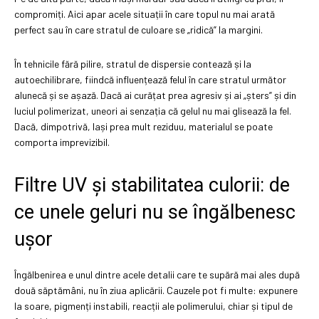
compromiți. Aici apar acele situații în care topul nu mai arată
perfect sau în care stratul de culoare se „ridică” la margini.
În tehnicile fără pilire, stratul de dispersie contează și la
autoechilibrare, fiindcă influențează felul în care stratul următor
alunecă și se așază. Dacă ai curățat prea agresiv și ai „șters” și din
luciul polimerizat, uneori ai senzația că gelul nu mai glisează la fel.
Dacă, dimpotrivă, lași prea mult reziduu, materialul se poate
comporta imprevizibil.
Filtre UV și stabilitatea culorii: de
ce unele geluri nu se îngălbenesc
ușor
Îngălbenirea e unul dintre acele detalii care te supără mai ales după
două săptămâni, nu în ziua aplicării. Cauzele pot fi multe: expunere
la soare, pigmenți instabili, reacții ale polimerului, chiar și tipul de