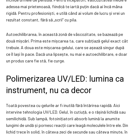
adesea mai prietenoasă, fiindcă te iartă puțin dacă ai încă mâna
rigidă. Pentru profesioniști, e utilă când ai volum de lucru și vrei un
rezultat constant, fără să „scrii” cu pila.
Autoechilibrarea, în această zonă de vâscozitate, se bazează pe
două mișcări. Prima este mișcarea ta, care subțiază gelul exact cât
trebuie. A doua este mișcarea gelului, care se așează singur după
ce îl lași în pace. Dacă una lipsește, nu mai e autoechilibrare, e doar
un produs care fie stă, fie curge.
Polimerizarea UV/LED: lumina ca
instrument, nu ca decor
Toată povestea cu gelurile ar fi inutilă fără întărirea rapidă. Aici
intervine tehnologia UV/LED. Gelul, în cutiuță, e o rășină lichidă sau
semilichidă. Sub lampă, fotoinițiatorii absorb lumină la anumite
lungimi de undă și pornesc reacții care leagă moleculele între ele. Din
lichid trece în solid, în câteva zeci de secunde sau câteva minute, în