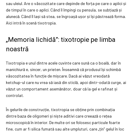
sau uleiul. Are o vâscozitate care depinde de forța pe care o aplici și
de timpul în care o aplici. Când îl împingi cu pensula, se subțiază și
alunecă. Când îl lași să stea, se îngroașă ușor și își păstrează forma.
Aici intră în scenă tixotropia.
„Memoria lichidă”: tixotropie pe limba
noastră
Tixotropia e unul dintre acele cuvinte care sună ca o boală, dar în
manichiură e, sincer, un prieten. Înseamnă că produsul își schimbă
vâscozitatea în funcție de mișcare. Dacă ai văzut vreodată
ketchup-ul care nu vrea să iasă din sticlă, apoi dintr-odată curge, ai
văzut un comportament asemănător, doar că la gel e rafinat și
controlat.
În gelurile de construcție, tixotropia se obține prin combinația
dintre baza de oligomeri și niște aditivi care creează o rețea
microscopică în interior. De multe ori se folosesc particule foarte
fine, cum ar fi silica fumată sau alte umpluturi, care „țin” gelul în loc