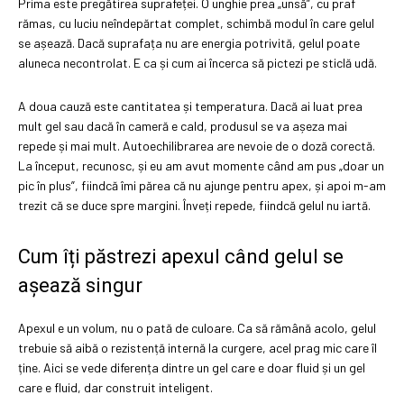
Prima este pregătirea suprafeței. O unghie prea „unsă”, cu praf
rămas, cu luciu neîndepărtat complet, schimbă modul în care gelul
se așează. Dacă suprafața nu are energia potrivită, gelul poate
aluneca necontrolat. E ca și cum ai încerca să pictezi pe sticlă udă.
A doua cauză este cantitatea și temperatura. Dacă ai luat prea
mult gel sau dacă în cameră e cald, produsul se va așeza mai
repede și mai mult. Autoechilibrarea are nevoie de o doză corectă.
La început, recunosc, și eu am avut momente când am pus „doar un
pic în plus”, fiindcă îmi părea că nu ajunge pentru apex, și apoi m-am
trezit că se duce spre margini. Înveți repede, fiindcă gelul nu iartă.
Cum îți păstrezi apexul când gelul se
așează singur
Apexul e un volum, nu o pată de culoare. Ca să rămână acolo, gelul
trebuie să aibă o rezistență internă la curgere, acel prag mic care îl
ține. Aici se vede diferența dintre un gel care e doar fluid și un gel
care e fluid, dar construit inteligent.