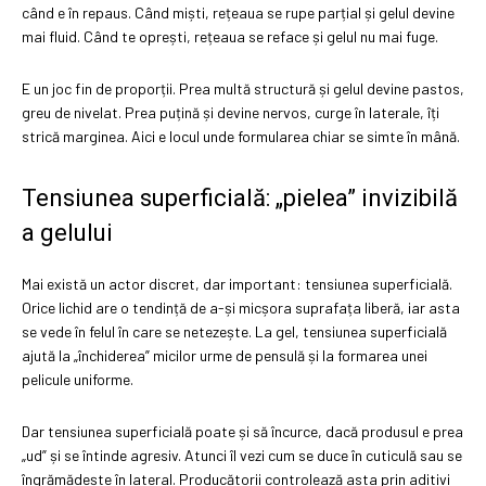
când e în repaus. Când miști, rețeaua se rupe parțial și gelul devine
mai fluid. Când te oprești, rețeaua se reface și gelul nu mai fuge.
E un joc fin de proporții. Prea multă structură și gelul devine pastos,
greu de nivelat. Prea puțină și devine nervos, curge în laterale, îți
strică marginea. Aici e locul unde formularea chiar se simte în mână.
Tensiunea superficială: „pielea” invizibilă
a gelului
Mai există un actor discret, dar important: tensiunea superficială.
Orice lichid are o tendință de a-și micșora suprafața liberă, iar asta
se vede în felul în care se netezește. La gel, tensiunea superficială
ajută la „închiderea” micilor urme de pensulă și la formarea unei
pelicule uniforme.
Dar tensiunea superficială poate și să încurce, dacă produsul e prea
„ud” și se întinde agresiv. Atunci îl vezi cum se duce în cuticulă sau se
îngrămădește în lateral. Producătorii controlează asta prin aditivi