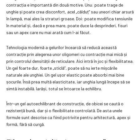
contracția e importantă din două motive. Unu: poate trage de
unghie și poate crea disconfort, acel „călduț” sau uneori chiar arsură
în lampă, mai ales la straturi groase. Doi: poate modifica tensiunile
în material și, dacă e prea mare, poate duce la desprinderi, fisuri
sau un apex care nu mai arată cum l-ai făcut.
Tehnologia modernă a gelurilor încearcă să reducă această
contracție prin alegerea unor oligomeri cu contracție mai mică și
prin controlul densității de reticulare. Aici intră în joc și flexibilitatea.
Un gel foarte dur, foarte „sticlă”, poate să nu ierte mișcările
naturale ale unghiei. Un gel ușor elastic poate absorbi mai bine
șocurile. Însă prea multă elasticitate, iar unghia lungă începe să se
simtă instabilă. Iarăși, totul se întoarce la echilibru.
Într-un gel autoechilibrant de construcție, de obicei se caută o
rezistență bună, dar și o flexibilitate controlată. De asta unele
formule sunt descrise ca fiind potrivite pentru arhitectură, apex și
formă, fără să curgă.