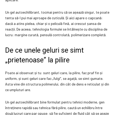
Un gel autoechilibrant, tocmai pentru că se așează singur, te poate
tenta să-l pui mai aproape de cuticulă. Și aici apare o capcană:
dacă a atins pielea, chiar și o peliculă fină, ai crescut șansa de
reacții. De aceea, tehnologia formulei se întâlnește cu disciplina de
lucru: margine curată, pensulă controlată, polimerizare completă.
De ce unele geluri se simt
„prietenoase” la pilire
Poate ai observat și tu: sunt geluri care, la pilire, fac praf fin și
uniform, și sunt geluri care fac „fulgi”, se agață, se simt gumate.
Asta vine din structura polimerului, din cât de dens e reticulat și din
ce umpluturi are.
Un gel autoechilibrant bine formulat pentru tehnici moderne, gen
întreținere rapidă sau tehnica fără pilire, caută un echilibru între
două lucruri care par opuse: să fie suficient de fluid cât să se așeze