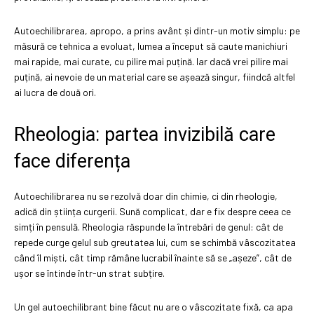
Autoechilibrarea, apropo, a prins avânt și dintr-un motiv simplu: pe
măsură ce tehnica a evoluat, lumea a început să caute manichiuri
mai rapide, mai curate, cu pilire mai puțină. Iar dacă vrei pilire mai
puțină, ai nevoie de un material care se așează singur, fiindcă altfel
ai lucra de două ori.
Rheologia: partea invizibilă care
face diferența
Autoechilibrarea nu se rezolvă doar din chimie, ci din rheologie,
adică din știința curgerii. Sună complicat, dar e fix despre ceea ce
simți în pensulă. Rheologia răspunde la întrebări de genul: cât de
repede curge gelul sub greutatea lui, cum se schimbă vâscozitatea
când îl miști, cât timp rămâne lucrabil înainte să se „așeze”, cât de
ușor se întinde într-un strat subțire.
Un gel autoechilibrant bine făcut nu are o vâscozitate fixă, ca apa