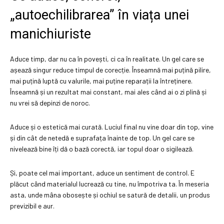
„autoechilibrarea” în viața unei
manichiuriste
Aduce timp, dar nu ca în povești, ci ca în realitate. Un gel care se
așează singur reduce timpul de corecție. Înseamnă mai puțină pilire,
mai puțină luptă cu valurile, mai puține reparații la întreținere.
Înseamnă și un rezultat mai constant, mai ales când ai o zi plină și
nu vrei să depinzi de noroc.
Aduce și o estetică mai curată. Luciul final nu vine doar din top, vine
și din cât de netedă e suprafața înainte de top. Un gel care se
nivelează bine îți dă o bază corectă, iar topul doar o sigilează.
Și, poate cel mai important, aduce un sentiment de control. E
plăcut când materialul lucrează cu tine, nu împotriva ta. În meseria
asta, unde mâna obosește și ochiul se satură de detalii, un produs
previzibil e aur.