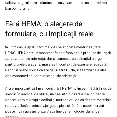
calibrate, gelul poate rămâne autonivelant, dar cu un control mai
bun pe margini.
Fără HEMA: o alegere de
formulare, cu implicații reale
În ultimii ani a apărut tot mai des pe etichete mențiunea „fără
HEMA”. HEMA este un monomer folosit frecvent în produse de unghii,
apreciat pentru aderență, dar și cunoscut ca potențial alergen
pentru unele persoane, mai ales în context de expunere repetată.
Când un brand spune că are geluri fără HEMA, înseamnă că a ales
alte monomeri sau alte strategii de aderență.
Aici e important să fim sinceri: „fără HEMA” nu înseamnă „fără risc de
alergii”. Înseamnă, de obicei, un pas într-o direcție mai prudentă,
dar tot vorbim despre acrilați și metacrilați, adică despre materiale
reactive. Dacă produsul ajunge pe piele și rămâne nepolimerizat,
poate irita sau sensibiliza. Asta ține de tehnologie, dar și de
aplicare.