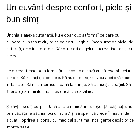
Un cuvânt despre confort, piele și
bun simț
Unghia e anexă cutanată. Nu e doar o „platformă” pe care pui
culoare, e un țesut viu, prins de patul unghial, înconjurat de piele, de
cuticulă, de pliuri laterale. Când lucrezi cu geluri, lucrezi, indirect, cu
pielea.
De aceea, tehnologia formulării se completează cu câteva obiceiuri
simple. Să nu lași gel pe piele. Să nu cureți agresiv cu acetonă zone
inflamate. Să nu tai cuticula până la sânge. Să aerisești spațiul. Să
îți protejezi mâinile, mai ales dacă lucrezi zilnic.
Și să-ți asculți corpul. Dacă apare mâncărime, roșeață, bășicuțe, nu
te încăpățâna să „mai pui un strat” și să speri că trece. În astfel de
situații, oprirea și consultul medical sunt mai inteligente decât orice
improvizație.