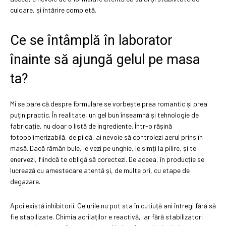
culoare, și întărire completă.
Ce se întâmplă în laborator
înainte să ajungă gelul pe masa
ta?
Mi se pare că despre formulare se vorbește prea romantic și prea
puțin practic. În realitate, un gel bun înseamnă și tehnologie de
fabricație, nu doar o listă de ingrediente. Într-o rășină
fotopolimerizabilă, de pildă, ai nevoie să controlezi aerul prins în
masă. Dacă rămân bule, le vezi pe unghie, le simți la pilire, și te
enervezi, fiindcă te obligă să corectezi. De aceea, în producție se
lucrează cu amestecare atentă și, de multe ori, cu etape de
degazare.
Apoi există inhibitorii. Gelurile nu pot sta în cutiuță ani întregi fără să
fie stabilizate. Chimia acrilaților e reactivă, iar fără stabilizatori