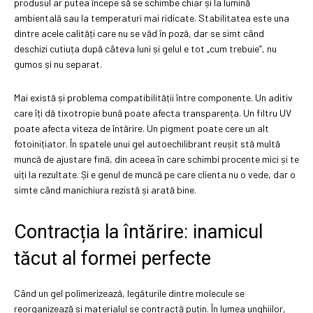
produsul ar putea începe să se schimbe chiar și la lumină
ambientală sau la temperaturi mai ridicate. Stabilitatea este una
dintre acele calități care nu se văd în poză, dar se simt când
deschizi cutiuța după câteva luni și gelul e tot „cum trebuie”, nu
gumos și nu separat.
Mai există și problema compatibilității între componente. Un aditiv
care îți dă tixotropie bună poate afecta transparența. Un filtru UV
poate afecta viteza de întărire. Un pigment poate cere un alt
fotoinițiator. În spatele unui gel autoechilibrant reușit stă multă
muncă de ajustare fină, din aceea în care schimbi procente mici și te
uiți la rezultate. Și e genul de muncă pe care clienta nu o vede, dar o
simte când manichiura rezistă și arată bine.
Contracția la întărire: inamicul
tăcut al formei perfecte
Când un gel polimerizează, legăturile dintre molecule se
reorganizează și materialul se contractă puțin. În lumea unghiilor,