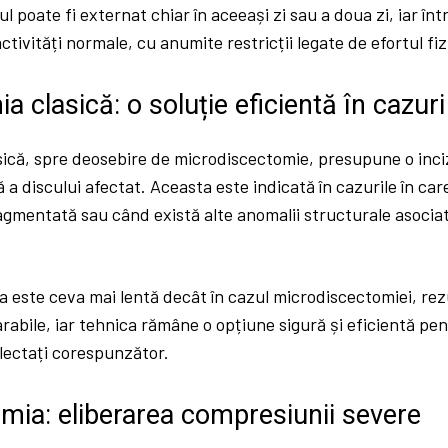
ul poate fi externat chiar în aceeași zi sau a doua zi, iar în
ctivități normale, cu anumite restricții legate de efortul fiz
a clasică: o soluție eficientă în cazu
ică, spre deosebire de microdiscectomie, presupune o inciz
 a discului afectat. Aceasta este indicată în cazurile în car
gmentată sau când există alte anomalii structurale asociat
a este ceva mai lentă decât în cazul microdiscectomiei, re
abile, iar tehnica rămâne o opțiune sigură și eficientă pe
lectați corespunzător.
mia: eliberarea compresiunii severe