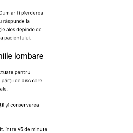
 Cum ar fi pierderea
u răspunde la
ie ales depinde de
a pacientului.
niile lombare
ectuate pentru
părții de disc care
ale.
ții și conservarea
t, între 45 de minute