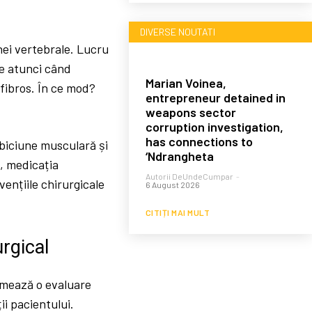
DIVERSE NOUTATI
nei vertebrale. Lucru
ce atunci când
Marian Voinea,
 fibros. În ce mod?
entrepreneur detained in
weapons sector
corruption investigation,
has connections to
ăbiciune musculară și
‘Ndrangheta
, medicația
Autorii DeUndeCumpar
-
vențiile chirurgicale
6 August 2026
CITIȚI MAI MULT
rgical
urmează o evaluare
ii pacientului.