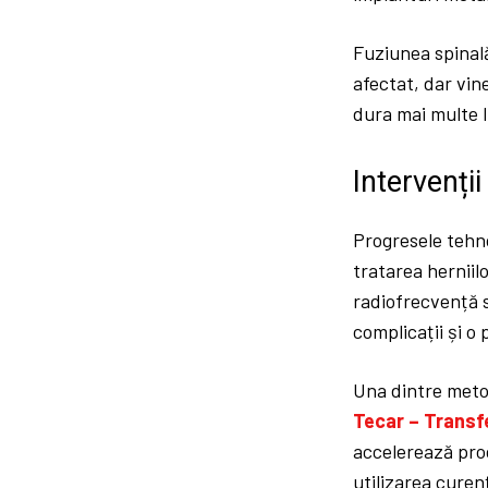
Fuziunea spinală
afectat, dar vin
dura mai multe l
Intervenți
Progresele tehno
tratarea herniil
radiofrecvență s
complicații și o
Una dintre metod
Tecar – Transfe
accelerează proc
utilizarea curen