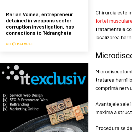
Chirurgia este i
Marian Voinea, entrepreneur
detained in weapons sector
forței muscular
corruption investigation, has
tratamentele co
connections to ‘Ndrangheta
localizarea hern
CITIȚI MAI MULT
Microdisce
Microdiscectomi
tratarea herniil
comprimă nervul,
Avantajele sale 
maximă a structu
Procedura se de