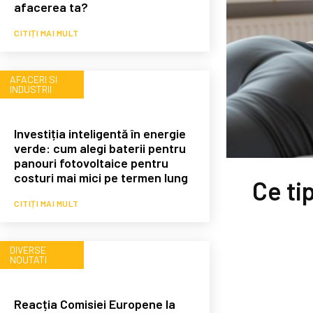
afacerea ta?
CITIȚI MAI MULT
AFACERI SI
INDUSTRII
Investiția inteligentă în energie
verde: cum alegi baterii pentru
panouri fotovoltaice pentru
costuri mai mici pe termen lung
Ce ti
CITIȚI MAI MULT
DIVERSE
NOUTATI
Reacția Comisiei Europene la