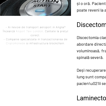
și o oră. Pacient
poate reveni la a
Discectomi
- Ai nevoie de transport aeroport in Anglia?
Încearcă
Airport Taxi London
. Calitate la prețul
corect.
Discectomia clas
- Companie specializata in tranzactionarea de
abordare directă
Criptomonede
si infrastructura blockchain.
voluminoasă, fra
spinală severă.
Deși recuperare
lung sunt compar
pacien\u021ii se
Laminecto