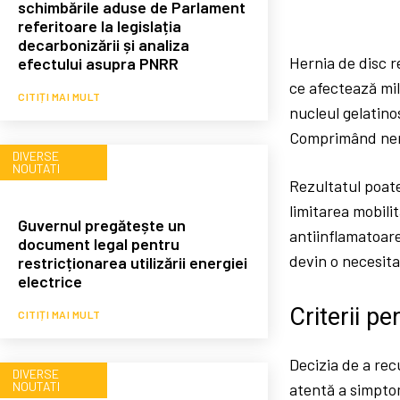
schimbările aduse de Parlament
referitoare la legislația
decarbonizării și analiza
Hernia de disc r
efectului asupra PNRR
ce afectează mil
CITIȚI MAI MULT
nucleul gelatino
Comprimând nerv
DIVERSE
NOUTATI
Rezultatul poate
limitarea mobili
Guvernul pregătește un
antiinflamatoare
document legal pentru
devin o necesita
restricționarea utilizării energiei
electrice
Criterii p
CITIȚI MAI MULT
Decizia de a rec
DIVERSE
NOUTATI
atentă a simptom