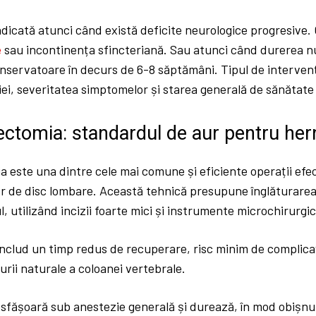
ndicată atunci când există deficite neurologice progresive.
e
sau incontinența sfincteriană. Sau atunci când durerea n
nservatoare în decurs de 6-8 săptămâni. Tipul de intervenț
iei, severitatea simptomelor și starea generală de sănătate 
ctomia: standardul de aur pentru her
a este una dintre cele mai comune și eficiente operații ef
or de disc lombare. Această tehnică presupune înglăturarea 
 utilizând incizii foarte mici și instrumente microchirurgic
includ un timp redus de recuperare, risc minim de complica
rii naturale a coloanei vertebrale.
sfășoară sub anestezie generală și durează, în mod obișnui