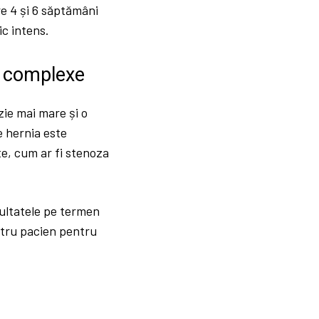
tre 4 și 6 săptămâni
ic intens.
ri complexe
ie mai mare și o
e hernia este
e, cum ar fi stenoza
zultatele pe termen
ntru pacien pentru