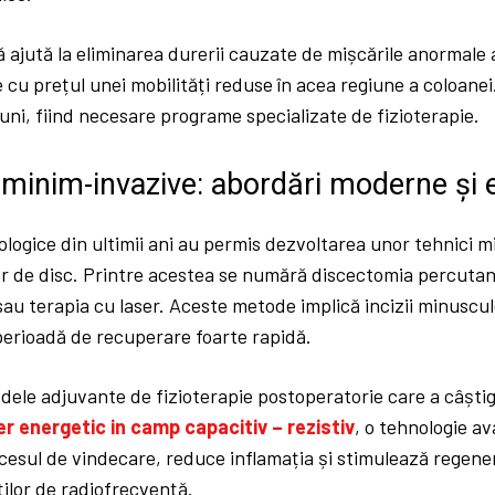
 ajută la eliminarea durerii cauzate de mișcările anormale
e cu prețul unei mobilități reduse în acea regiune a coloan
uni, fiind necesare programe specializate de fizioterapie.
i minim-invazive: abordări moderne și e
logice din ultimii ani au permis dezvoltarea unor tehnici 
or de disc. Printre acestea se numără discectomia percutan
au terapia cu laser. Aceste metode implică incizii minuscul
 perioadă de recuperare foarte rapidă.
ele adjuvante de fizioterapie postoperatorie care a câștig
r energetic in camp capacitiv – rezistiv
, o tehnologie a
esul de vindecare, reduce inflamația și stimulează regener
ților de radiofrecvență.