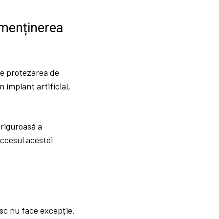
 menținerea
ste protezarea de
implant artificial,
 riguroasă a
uccesul acestei
isc nu face excepție.