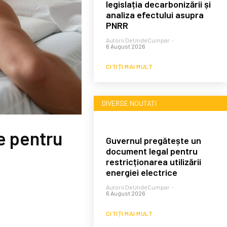
legislația decarbonizării și
analiza efectului asupra
PNRR
Autorii DeUndeCumpar
-
6 August 2026
CITIȚI MAI MULT
DIVERSE NOUTATI
te pentru
Guvernul pregătește un
document legal pentru
restricționarea utilizării
energiei electrice
Autorii DeUndeCumpar
-
6 August 2026
CITIȚI MAI MULT