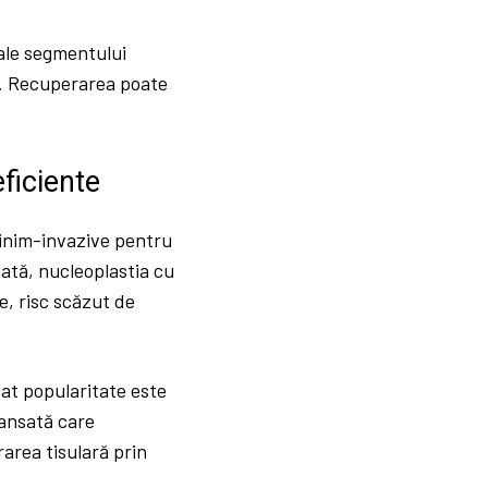
 ale segmentului
ei. Recuperarea poate
ficiente
minim-invazive pentru
ată, nucleoplastia cu
e, risc scăzut de
at popularitate este
vansată care
area tisulară prin