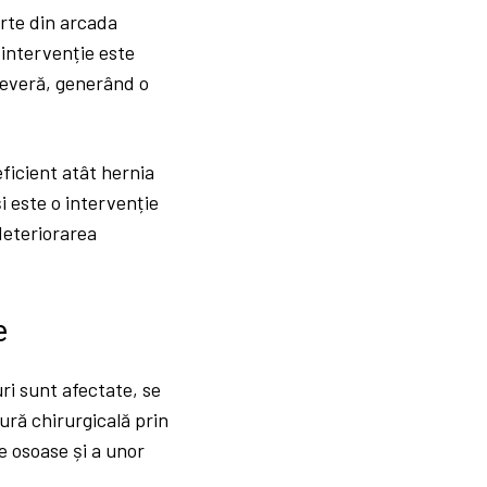
rte din arcada
 intervenție este
severă, generând o
ficient atât hernia
i este o intervenție
deteriorarea
e
ri sunt afectate, se
ură chirurgicală prin
e osoase și a unor