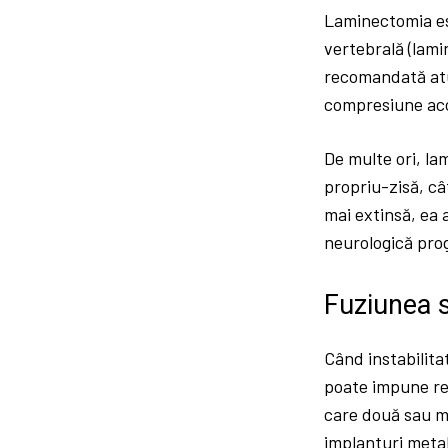
Laminectomia es
vertebrală (lami
recomandată atu
compresiune acc
De multe ori, la
propriu-zisă, câ
mai extinsă, ea 
neurologică pro
Fuziunea s
Când instabilita
poate impune rea
care două sau ma
implanturi metal