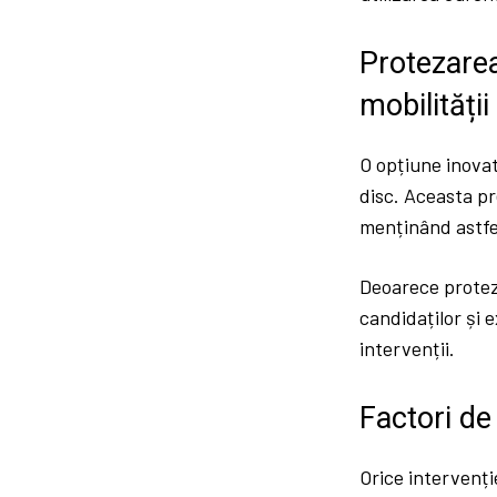
Protezarea
mobilității
O opțiune inovat
disc. Aceasta pr
menținând astfe
Deoarece proteze
candidaților și 
intervenții.
Factori de 
Orice intervenți