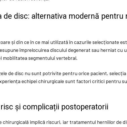
 de disc: alternativa modernă pentru
oare și din ce în ce mai utilizată în cazurile selecționate e
esupune împrelocuirea discului degenerat sau herniat cu un 
l mobilitatea segmentului vertebral.
le de disc nu sunt potrivite pentru orice pacient, selecția
experiența echipei chirurgicale sunt factori critici pentru s
risc și complicații postoperatorii
e chirurgicală implică riscuri, iar tratamentul herniilor de d