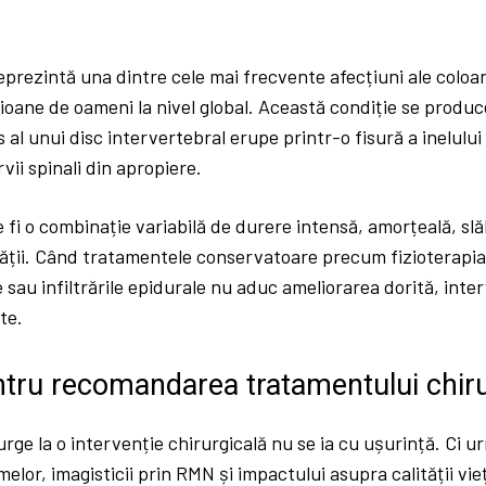
eprezintă una dintre cele mai frecvente afecțiuni ale coloa
ioane de oameni la nivel global. Această condiție se produ
s al unui disc intervertebral erupe printr-o fisură a inelului
ii spinali din apropiere.
 fi o combinație variabilă de durere intensă, amorțeală, sl
tății. Când tratamentele conservatoare precum fizioterapia
 sau infiltrările epidurale nu aduc ameliorarea dorită, inter
te.
entru recomandarea tratamentului chiru
urge la o intervenție chirurgicală nu se ia cu ușurință. Ci 
elor, imagisticii prin RMN și impactului asupra calității vieț