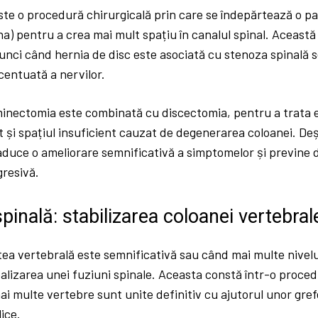
te o procedură chirurgicală prin care se îndepărtează o pa
na) pentru a crea mai mult spațiu în canalul spinal. Această
nci când hernia de disc este asociată cu stenoza spinală 
entuată a nervilor.
minectomia este combinată cu discectomia, pentru a trata e
t și spațiul insuficient cauzat de degenerarea coloanei. Deș
aduce o ameliorare semnificativă a simptomelor și previne 
gresivă.
pinală: stabilizarea coloanei vertebral
tea vertebrală este semnificativă sau când mai multe nivelu
lizarea unei fuziuni spinale. Aceasta constă într-o proced
i multe vertebre sunt unite definitiv cu ajutorul unor gref
ice.