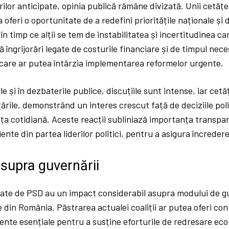
erilor anticipate, opinia publică rămâne divizată. Unii cetăț
 oferi o oportunitate de a redefini prioritățile naționale și
ă, în timp ce alții se tem de instabilitatea și incertitudinea 
 îngrijorări legate de costurile financiare și de timpul nece
 care ar putea întârzia implementarea reformelor urgente.
le și în dezbaterile publice, discuțiile sunt intense, iar cetă
ptările, demonstrând un interes crescut față de deciziile pol
ața cotidiană. Aceste reacții subliniază importanța transpar
ente din partea liderilor politici, pentru a asigura încredere
supra guvernării
sate de PSD au un impact considerabil asupra modului de g
e din România. Păstrarea actualei coaliții ar putea oferi con
mente esențiale pentru a susține eforturile de redresare ec