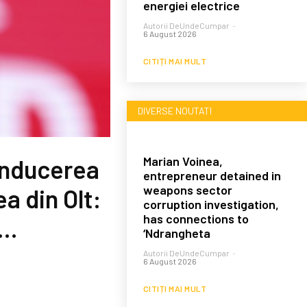
energiei electrice
Autorii DeUndeCumpar
-
6 August 2026
CITIȚI MAI MULT
DIVERSE NOUTATI
Marian Voinea,
conducerea
entrepreneur detained in
weapons sector
a din Olt:
corruption investigation,
has connections to
i…
‘Ndrangheta
Autorii DeUndeCumpar
-
6 August 2026
CITIȚI MAI MULT