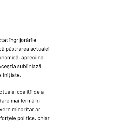
tat îngrijorările
 că păstrarea actualei
economică, apreciind
 Aceștia subliniază
 inițiate.
tualei coaliții de a
dare mai fermă în
uvern minoritar ar
orțele politice, chiar