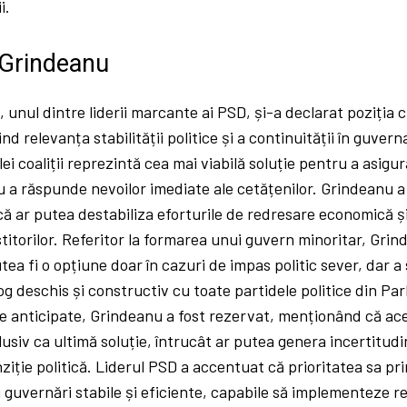
i.
i Grindeanu
 unul dintre liderii marcante ai PSD, și-a declarat poziția cu
nd relevanța stabilității politice și a continuității în guvern
ei coaliții reprezintă cea mai viabilă soluție pentru a asigu
u a răspunde nevoilor imediate ale cetățenilor. Grindeanu a
 ar putea destabiliza eforturile de redresare economică și
titorilor. Referitor la formarea unui guvern minoritar, Gri
tea fi o opțiune doar în cazuri de impas politic sever, dar a 
og deschis și constructiv cu toate partidele politice din Pa
le anticipate, Grindeanu a fost rezervat, menționând că ac
usiv ca ultimă soluție, întrucât ar putea genera incertitudi
ziție politică. Liderul PSD a accentuat că prioritatea sa pr
 guvernări stabile și eficiente, capabile să implementeze 