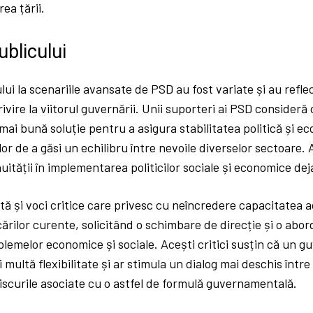
ea țării.
ublicului
lui la scenariile avansate de PSD au fost variate și au reflec
rivire la viitorul guvernării. Unii suporteri ai PSD consideră
a mai bună soluție pentru a asigura stabilitatea politică și 
rilor de a găsi un echilibru între nevoile diverselor sectoare.
ității în implementarea politicilor sociale și economice deja
tă și voci critice care privesc cu neîncredere capacitatea ac
ărilor curente, solicitând o schimbare de direcție și o abor
lemelor economice și sociale. Acești critici susțin că un g
ultă flexibilitate și ar stimula un dialog mai deschis între f
scurile asociate cu o astfel de formulă guvernamentală.