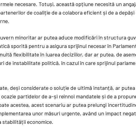
rmele necesare. Totuși, această opțiune necesită un anga
artenerilor de coaliție de a colabora eficient și de a depăși
erne.
uvern minoritar ar putea aduce modificări în structura guv
atică sporită pentru a asigura sprijinul necesar în Parlamen
multă flexibilitate în luarea deciziilor, dar ar putea, de as
ri de instabilitate politică, în cazul în care sprijinul parlam
pate, deși considerate o soluție de ultimă instanță, ar putea 
 o ocazie partidelor de a-și reînnoi mandatele și de a propune
ate acestea, acest scenariu ar putea prelungi incertitudine
implementarea unor măsuri urgente, având un impact negati
 a stabilității economice.