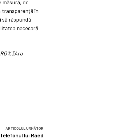
re măsură, de
ra transparență în
și să răspundă
bilitatea necesară
d=RO%3Aro
ARTICOLUL URMĂTOR
 Telefonul lui Raed