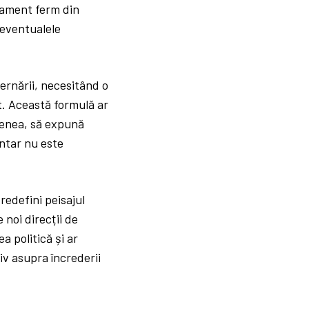
jament ferm din
 eventualele
ernării, necesitând o
t. Această formulă ar
emenea, să expună
entar nu este
redefini peisajul
 noi direcții de
a politică și ar
v asupra încrederii