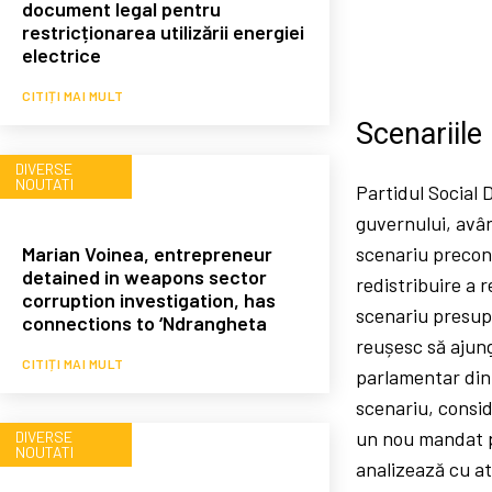
document legal pentru
restricționarea utilizării energiei
electrice
CITIȚI MAI MULT
Scenariile
DIVERSE
NOUTATI
Partidul Social 
guvernului, avân
Marian Voinea, entrepreneur
scenariu preconi
detained in weapons sector
redistribuire a 
corruption investigation, has
scenariu presupu
connections to ‘Ndrangheta
reușesc să ajung
CITIȚI MAI MULT
parlamentar din 
scenariu, consid
un nou mandat p
DIVERSE
NOUTATI
analizează cu ate