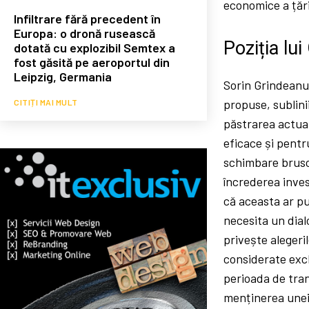
economice a țări
Infiltrare fără precedent în
Europa: o dronă rusească
Poziția lu
dotată cu explozibil Semtex a
fost găsită pe aeroportul din
Leipzig, Germania
Sorin Grindeanu,
propuse, sublinii
CITIȚI MAI MULT
păstrarea actual
eficace și pentr
schimbare bruscă
încrederea inves
că aceasta ar pu
necesita un dial
privește alegeri
considerate excl
perioada de tran
menținerea unei