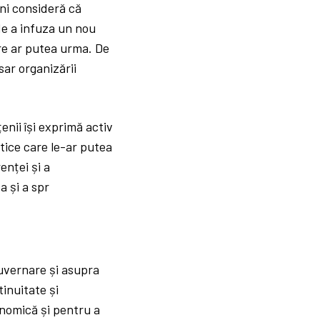
eni consideră că
 de a infuza un nou
care ar putea urma. De
sar organizării
țenii își exprimă activ
itice care le-ar putea
enței și a
a și a spr
uvernare și asupra
tinuitate și
onomică și pentru a