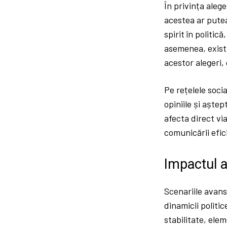
În privința aleg
acestea ar putea
spirit în politic
asemenea, există
acestor alegeri,
Pe rețelele socia
opiniile și aște
afecta direct vi
comunicării efici
Impactul a
Scenariile avan
dinamicii politic
stabilitate, ele