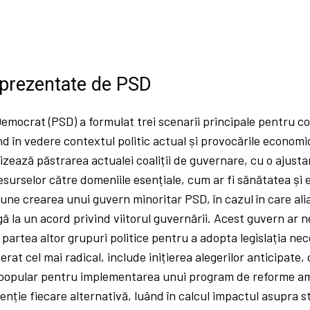
 prezentate de PSD
Democrat (PSD) a formulat trei scenarii principale pentru 
d în vedere contextul politic actual și provocările economic
zează păstrarea actualei coaliții de guvernare, cu o ajustare
resurselor către domeniile esențiale, cum ar fi sănătatea și 
ne crearea unui guvern minoritar PSD, în cazul în care aliaț
ă la un acord privind viitorul guvernării. Acest guvern ar ne
partea altor grupuri politice pentru a adopta legislația nece
erat cel mai radical, include inițierea alegerilor anticipate,
opular pentru implementarea unui program de reforme am
nție fiecare alternativă, luând în calcul impactul asupra stab