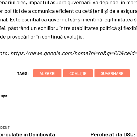
enariul ales, impactul asupra guvernării va depinde, în ma
lor politici de a comunica eficient cu cetățenii și de a asigu
nal. Este esențial ca guvernul să-și mențină legitimitatea 
ei, păstrând un echilibru între stabilitatea politică și flexi
e provocărilor în continuă evoluție.
/ foto: https://news.google.com/home?hl=ro&gl=RO&cei
TAGS:
ALEGERI
COALIȚIE
GUVERNARE
umpar
EDENT
circulație în Dâmbovița:
Percheziții la DSU: