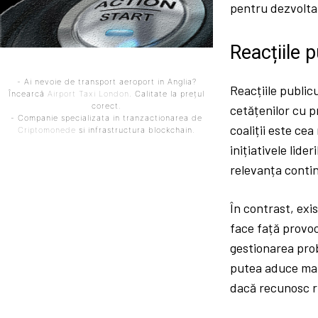
pentru dezvoltar
Reacțiile p
- Ai nevoie de transport aeroport in Anglia?
Reacțiile publicu
Încearcă
Airport Taxi London
. Calitate la prețul
corect.
cetățenilor cu p
- Companie specializata in tranzactionarea de
coaliții este ce
Criptomonede
si infrastructura blockchain.
inițiativele lide
relevanța continu
În contrast, exis
face față provoc
gestionarea prob
putea aduce mai m
dacă recunosc ri