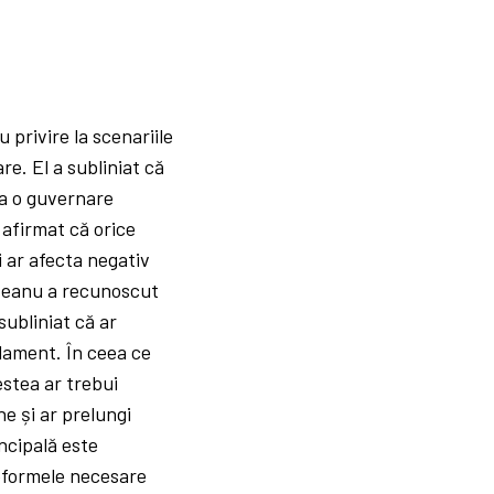
 privire la scenariile
are. El a subliniat că
ra o guvernare
 afirmat că orice
 ar afecta negativ
ndeanu a recunoscut
subliniat că ar
rlament. În ceea ce
estea ar trebui
ne și ar prelungi
incipală este
reformele necesare