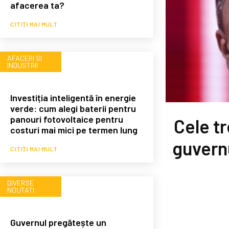
afacerea ta?
CITIȚI MAI MULT
AFACERI SI
INDUSTRII
Investiția inteligentă în energie
verde: cum alegi baterii pentru
panouri fotovoltaice pentru
Cele t
costuri mai mici pe termen lung
guvernu
CITIȚI MAI MULT
DIVERSE
NOUTATI
Guvernul pregătește un