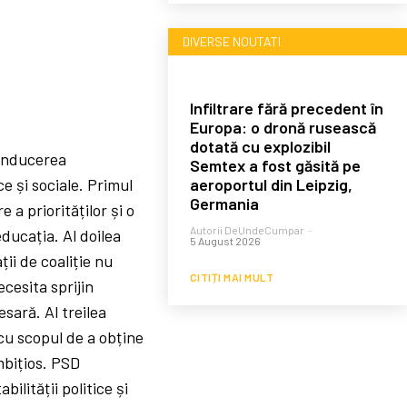
DIVERSE NOUTATI
Infiltrare fără precedent în
Europa: o dronă rusească
dotată cu explozibil
conducerea
Semtex a fost găsită pe
aeroportul din Leipzig,
e și sociale. Primul
Germania
 a priorităților și o
Autorii DeUndeCumpar
-
educația. Al doilea
5 August 2026
ii de coaliție nu
CITIȚI MAI MULT
cesita sprijin
sară. Al treilea
 cu scopul de a obține
bițios. PSD
ilității politice și