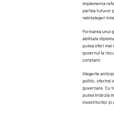
implementa refo
partea tuturor p
neînțelegeri int
Formarea unui g
abilitate diplom
putea oferi mai 
guvernul la riscu
constant.
Alegerile antici
politic, oferind
guvernare. Cu to
putea întârzia 
investitorilor și