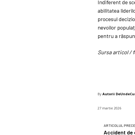
Indiferent de sc
abilitatea lideri
procesul decizio
nevoilor populați
pentru a răspund
Sursa articol 
By
Autorii DeUndeC
27 martie 2026
ARTICOLUL PREC
Accident de 