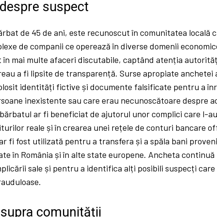
 despre suspect
rbat de 45 de ani, este recunoscut în comunitatea locală c
plexe de companii ce operează în diverse domenii economice
t în mai multe afaceri discutabile, captând atenția autorități
reau a fi lipsite de transparență. Surse apropiate anchetei 
olosit identități fictive și documente falsificate pentru a în
soane inexistente sau care erau necunoscătoare despre ace
bărbatul ar fi beneficiat de ajutorul unor complici care l-au
urilor reale și în crearea unei rețele de conturi bancare o
 fi fost utilizată pentru a transfera și a spăla bani proveniț
rate în România și în alte state europene. Ancheta continu
plicării sale și pentru a identifica alți posibili suspecți care 
frauduloase.
supra comunității