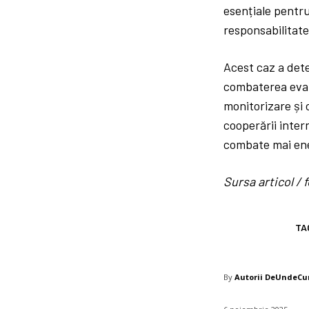
esențiale pentru 
responsabilitate
Acest caz a deter
combaterea evaz
monitorizare și 
cooperării inter
combate mai ener
Sursa articol 
TA
By
Autorii DeUndeC