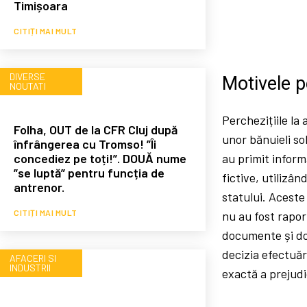
Timișoara
CITIȚI MAI MULT
DIVERSE
Motivele p
NOUTATI
Perchezițiile la
Folha, OUT de la CFR Cluj după
unor bănuieli so
înfrângerea cu Tromso! ”Îi
concediez pe toți!”. DOUĂ nume
au primit inform
”se luptă” pentru funcția de
fictive, utilizân
antrenor.
statului. Aceste
CITIȚI MAI MULT
nu au fost rapor
documente și dov
decizia efectuăr
AFACERI SI
INDUSTRII
exactă a prejudi