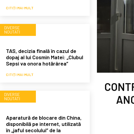
CITIȚI MAI MULT
DIVERSE
NOUTATI
TAS, decizia finală în cazul de
dopaj al lui Cosmin Matei: „Clubul
Sepsi va onora hotărârea”
CITIȚI MAI MULT
CONTR
DIVERSE
AN
NOUTATI
Aparatură de blocare din China,
disponibilă pe internet, utilizată
în „jaful secolului” de la