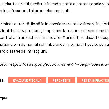
a clarifica rolul fiecăruia în cadrul rețelei infracționale și
a legală asupra tuturor celor implicați.
minat autoritățile să ia în considerare revizuirea și înăsprir
iunii fiscale, precum și implementarea unor mecanisme ma
control al tranzacțiilor financiare. Mai mult, se discută des
naționale în domeniul schimbului de informații fiscale, pent
gic astfel de infracțiuni.
/ foto: https://news.google.com/home?hl=ro&gl=RO&cei
GS:
EVAZIUNE FISCALĂ
PERCHEZIȚII
REȚEA INFRACȚI
umpar