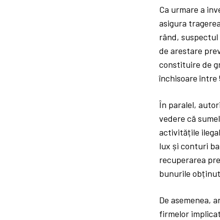
Ca urmare a inve
asigura tragerea 
rând, suspectul 
de arestare prev
constituire de g
închisoare între 
În paralel, autor
vedere că sumele
activitățile ileg
lux și conturi b
recuperarea prej
bunurile obținut
De asemenea, anc
firmelor implica