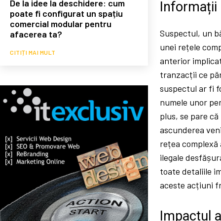
De la idee la deschidere: cum
Informații
poate fi configurat un spațiu
comercial modular pentru
Suspectul, un bă
afacerea ta?
unei rețele com
CITIȚI MAI MULT
anterior implica
tranzacții ce pă
suspectul ar fi f
numele unor per
plus, se pare că 
ascunderea venit
rețea complexă ar
ilegale desfășu
toate detaliile im
aceste acțiuni 
Impactul a