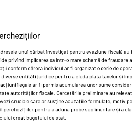
erchezițiilor
 adresele unui bărbat investigat pentru evaziune fiscală au f
lide privind implicarea sa într-o mare schemă de fraudare a 
ații conform cărora individul ar fi organizat o serie de oper
d diverse entități juridice pentru a eluda plata taxelor și im
 acțiuni ilegale ar fi permis acumularea unor sume consider
tate autorităților fiscale. Cercetările preliminare au releva
ezi cruciale care ar susține acuzațiile formulate, motiv pe
ii perchezițiilor pentru a aduna probe suplimentare și a cl
ciului creat bugetului de stat.