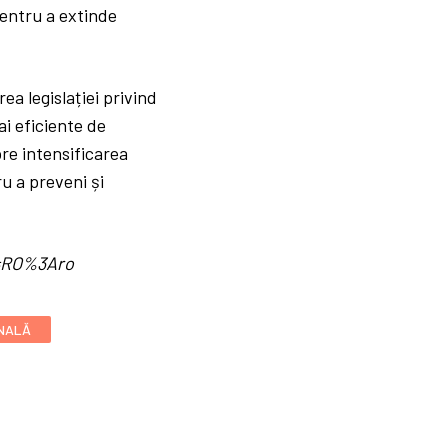
 pentru a extinde
ea legislației privind
i eficiente de
pre intensificarea
ru a preveni și
d=RO%3Aro
ONALĂ