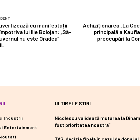
EDENT
avertizează cu manifestații
Achiziționarea „La Coc
împotriva lui Ilie Bolojan: „Să-
principală a Kauflan
Guvernul nu este Oradea”.
preocupări la Con
NL
II
ULTIMELE STIRI
Nicolescu validează mutarea la Dinam
i Industrii
fost prioritatea noastră”
si Entertainment
Noutati
TAS, decizia finală în cazul de dopaj al 