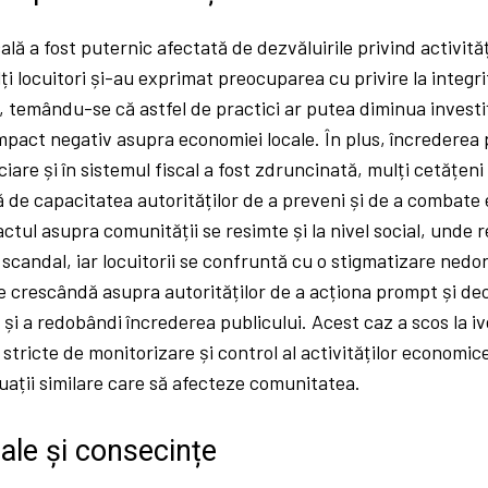
lă a fost puternic afectată de dezvăluirile privind activități
ți locuitori și-au exprimat preocuparea cu privire la integr
, temându-se că astfel de practici ar putea diminua investiți
pact negativ asupra economiei locale. În plus, încrederea p
nciare și în sistemul fiscal a fost zdruncinată, mulți cetățe
 de capacitatea autorităților de a preveni și de a combate e
ctul asupra comunității se resimte și la nivel social, unde re
 scandal, iar locuitorii se confruntă cu o stigmatizare nedo
e crescândă asupra autorităților de a acționa prompt și dec
a și a redobândi încrederea publicului. Acest caz a scos la i
stricte de monitorizare și control al activităților economic
ituații similare care să afecteze comunitatea.
ale și consecințe