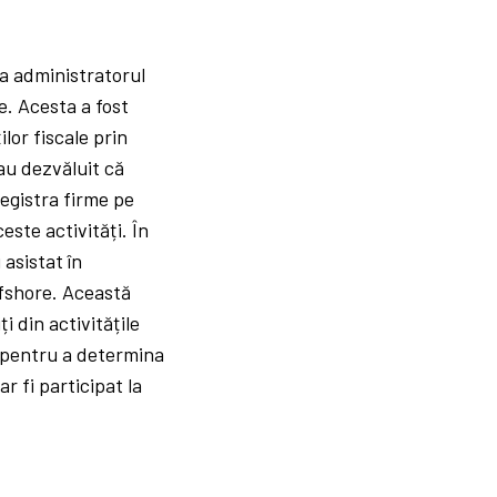
a administratorul
. Acesta a fost
lor fiscale prin
au dezvăluit că
registra firme pe
ste activități. În
 asistat în
ffshore. Această
i din activitățile
ă pentru a determina
ar fi participat la