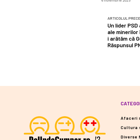
6 noiembrie 2025
ARTICOLUL PREC
Un lider PSD 
ale minerilor 
i arătăm că 
Răspunsul P
CATEGOR
Afaceri s
Cultura 
Diverse 