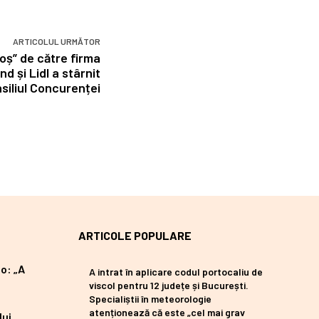
ARTICOLUL URMĂTOR
oș” de către firma
d și Lidl a stârnit
siliul Concurenței
ARTICOLE POPULARE
o: „A
A intrat în aplicare codul portocaliu de
viscol pentru 12 județe și București.
Specialiștii în meteorologie
atenționează că este „cel mai grav
lui