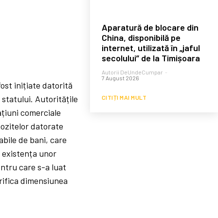
Aparatură de blocare din
China, disponibilă pe
internet, utilizată în „jaful
secolului” de la Timișoara
Autorii DeUndeCumpar
-
7 August 2026
ost inițiate datorită
statului. Autoritățile
CITIȚI MAI MULT
ațiuni comerciale
pozitelor datorate
abile de bani, care
t existența unor
ntru care s-a luat
arifica dimensiunea