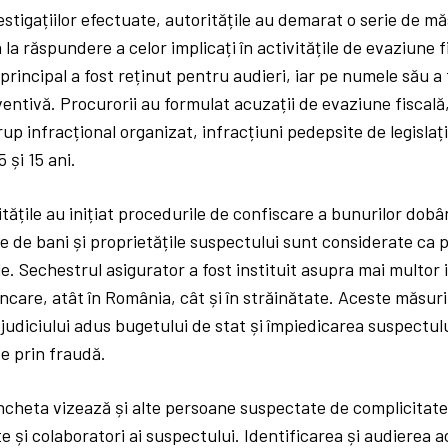
stigațiilor efectuate, autoritățile au demarat o serie de mă
la răspundere a celor implicați în activitățile de evaziune f
principal a fost reținut pentru audieri, iar pe numele său 
entivă. Procurorii au formulat acuzații de evaziune fiscală,
rup infracțional organizat, infracțiuni pedepsite de legislați
5 și 15 ani.
itățile au inițiat procedurile de confiscare a bunurilor dobân
 de bani și proprietățile suspectului sunt considerate ca 
ale. Sechestrul asigurator a fost instituit asupra mai multor
ancare, atât în România, cât și în străinătate. Aceste măsu
udiciului adus bugetului de stat și împiedicarea suspectulu
e prin fraudă.
heta vizează și alte persoane suspectate de complicitate, 
te și colaboratori ai suspectului. Identificarea și audierea 