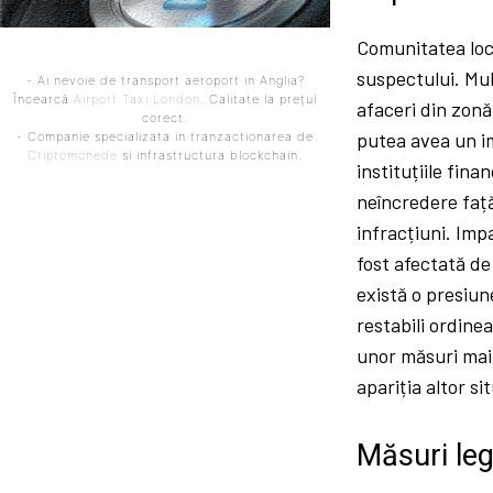
Comunitatea loca
suspectului. Mul
- Ai nevoie de transport aeroport in Anglia?
Încearcă
Airport Taxi London
. Calitate la prețul
afaceri din zonă
corect.
putea avea un im
- Companie specializata in tranzactionarea de
Criptomonede
si infrastructura blockchain.
instituțiile fina
neîncredere față
infracțiuni. Impa
fost afectată de
există o presiun
restabili ordine
unor măsuri mai 
apariția altor s
Măsuri leg