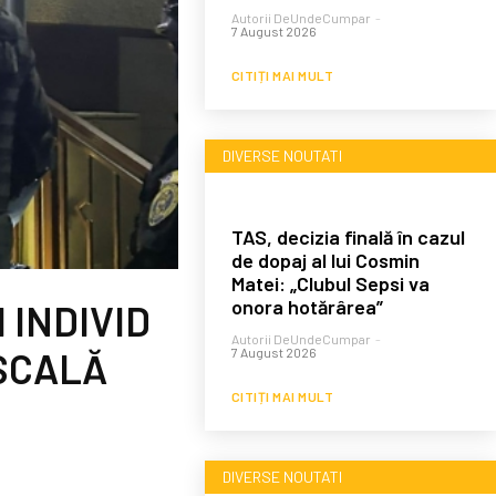
Autorii DeUndeCumpar
-
7 August 2026
CITIȚI MAI MULT
DIVERSE NOUTATI
TAS, decizia finală în cazul
de dopaj al lui Cosmin
Matei: „Clubul Sepsi va
onora hotărârea”
 INDIVID
Autorii DeUndeCumpar
-
7 August 2026
SCALĂ
CITIȚI MAI MULT
DIVERSE NOUTATI