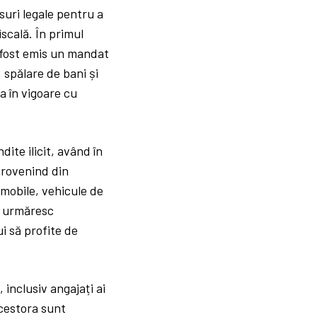
suri legale pentru a
iscală. În primul
a fost emis un mandat
 spălare de bani și
a în vigoare cu
dite ilicit, având în
provenind din
 imobile, vehicule de
ri urmăresc
i să profite de
inclusiv angajați ai
acestora sunt