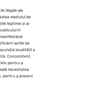
le ilegale ale
itatea mediului de
ile legitime și ar
ublicului în
ni manifestând
ficient astfel de
putația localității a
rită. Concomitent,
isiv pentru a
veală necesitatea
e, pentru a preveni