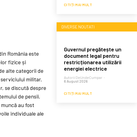
CITIȚI MAI MULT
DIVERSE NOUTATI
Guvernul pregătește un
 din România este
document legal pentru
restricționarea utilizării
lor fizice și
energiei electrice
 de alte categorii de
Autorii DeUndeCumpar
-
serviciului militar.
6 August 2026
r, se discută despre
CITIȚI MAI MULT
temului de pensii.
e muncă au fost
oile individuale ale