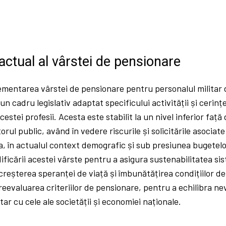
actual al vârstei de pensionare
lementarea vârstei de pensionare pentru personalul militar
un cadru legislativ adaptat specificului activității și cerințe
cestei profesii. Acesta este stabilit la un nivel inferior față
orul public, având în vedere riscurile și solicitările asociate 
, în actualul context demografic și sub presiunea bugetelo
ficării acestei vârste pentru a asigura sustenabilitatea sis
reșterea speranței de viață și îmbunătățirea condițiilor d
reevaluarea criteriilor de pensionare, pentru a echilibra nev
tar cu cele ale societății și economiei naționale.