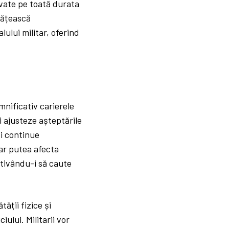
cvate pe toată durata
tățească
ului militar, oferind
mnificativ carierele
și ajusteze așteptările
și continue
 ar putea afecta
otivându-i să caute
ății fizice și
iului. Militarii vor