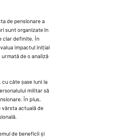
rsta de pensionare a
uri sunt organizate în
clar definite. În
alua impactul inițial
i urmată de o analiză
cu câte șase luni la
rsonalului militar să
nsionare. În plus,
e vârsta actuală de
sională.
emul de beneficii și