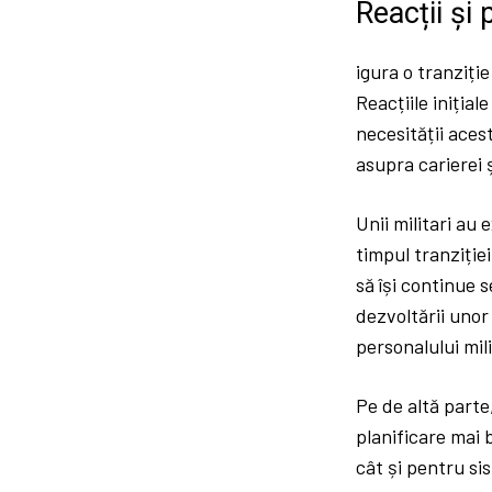
Reacții și 
igura o tranziți
Reacțiile inițial
necesității aces
asupra carierei ș
Unii militari au
timpul tranziție
să își continue 
dezvoltării unor
personalului mili
Pe de altă parte
planificare mai 
cât și pentru si