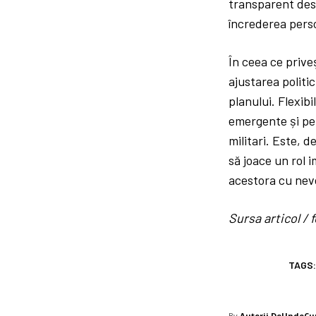
transparent desp
încrederea perso
În ceea ce prive
ajustarea politi
planului. Flexib
emergente și pen
militari. Este, 
să joace un rol i
acestora cu nevo
Sursa articol 
TAGS
By
Autorii DeUndeC