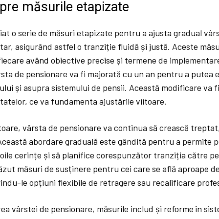
spre măsurile etapizate
țiat o serie de măsuri etapizate pentru a ajusta gradual vâ
tar, asigurând astfel o tranziție fluidă și justă. Aceste măs
fiecare având obiective precise și termene de implementare 
sta de pensionare va fi majorată cu un an pentru a putea ev
lui și asupra sistemului de pensii. Această modificare va f
ltatelor, ce va fundamenta ajustările viitoare.
oare, vârsta de pensionare va continua să crească treptat, 
 Această abordare graduală este gândită pentru a permite pe
oile cerințe și să planifice corespunzător tranziția către pe
zut măsuri de susținere pentru cei care se află aproape d
indu-le opțiuni flexibile de retragere sau recalificare profe
ea vârstei de pensionare, măsurile includ și reforme în sist