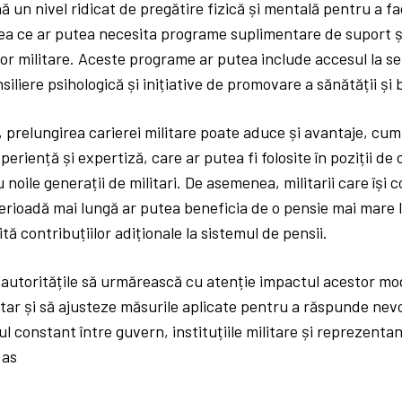
ă un nivel ridicat de pregătire fizică și mentală pentru a fa
ea ce ar putea necesita programe suplimentare de suport ș
ilor militare. Aceste programe ar putea include accesul la se
siliere psihologică și inițiative de promovare a sănătății și 
, prelungirea carierei militare poate aduce și avantaje, cum
periență și expertiză, care ar putea fi folosite în poziții de
noile generații de militari. De asemenea, militarii care își c
perioadă mai lungă ar putea beneficia de o pensie mai mare
ită contribuțiilor adiționale la sistemul de pensii.
 autoritățile să urmărească cu atenție impactul acestor mo
itar și să ajusteze măsurile aplicate pentru a răspunde nevo
l constant între guvern, instituțiile militare și reprezentanț
 as