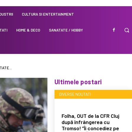
NDUSTRII
CULTURA SI ENTERTAINMENT
TATI
HOME & DECO
SANATATE / HOBBY
ATE...
Ultimele postari
DIVERSE NOUTATI
Folha, OUT de la CFR Cluj
după înfrângerea cu
Tromso! ”Îi concediez pe