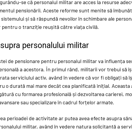
gurându-se că personalul militar are acces la resurse ade
momentul pensionării. Aceste reforme sunt menite să îmbună
 sistemului și să răspundă nevoilor în schimbare ale personal
 pentru o tranziție reușită către viața civilă.
supra personalului militar
tei de pensionare pentru personalul militar va influența se
ersonală a acestora. În primul rând, militarii vor trebui să î
rata serviciului activ, având în vedere că vor fi obligați să î
ru o durată mai mare decât cea planificată inițial. Aceasta
 legătură cu formarea profesională și dezvoltarea carierei, m
avansare sau specializare în cadrul forțelor armate.
rea perioadei de activitate ar putea avea efecte asupra sănăt
sonalului militar, având în vedere natura solicitantă a servic