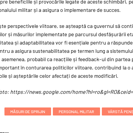
re beneficiile și provocările legate de aceste schimbări, p
nalului militar și a asigura o implementare de succes.
ște perspectivele viitoare, se așteaptă ca guvernul să cont
cilor și măsurilor implementate pe parcursul desfășurării eta
ilitatea și adaptabilitatea vor fi esențiale pentru a răspund
tru a asigura sustenabilitatea pe termen lung a sistemului
de asemenea, probabil ca reacțiile și feedback-ul din partea 
mportant în conturarea politicilor viitoare, contribuind la o
ile și așteptările celor afectați de aceste modificări.
/ foto: https://news.google.com/home?hl=ro&gl=RO&cei
:
MĂSURI DE SPRIJIN
PERSONAL MILITAR
VÂRSTĂ PEN
umpar