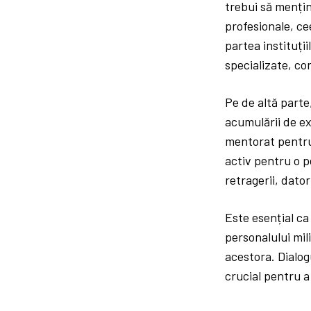
trebui să mențin
profesionale, ce
partea instituți
specializate, con
Pe de altă parte
acumulării de ex
mentorat pentru 
activ pentru o 
retragerii, dator
Este esențial ca
personalului mil
acestora. Dialogu
crucial pentru a