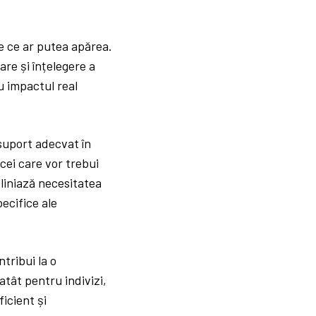
le ce ar putea apărea.
are și înțelegere a
cu impactul real
 suport adecvat în
cei care vor trebui
bliniază necesitatea
ecifice ale
tribui la o
atât pentru indivizi,
ficient și