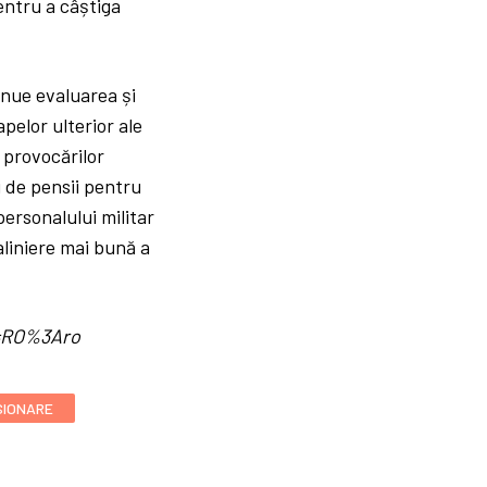
entru a câștiga
inue evaluarea și
pelor ulterior ale
e provocărilor
 de pensii pentru
personalului militar
 aliniere mai bună a
d=RO%3Aro
SIONARE