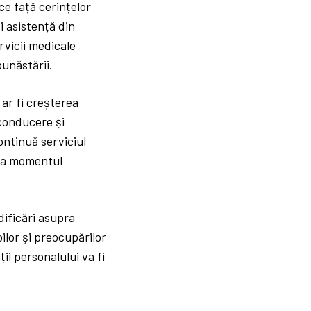
ce față cerințelor
i asistență din
rvicii medicale
bunăstării.
 ar fi creșterea
 conducere și
ontinuă serviciul
 la momentul
dificări asupra
ilor și preocupărilor
ii personalului va fi