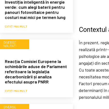
Investiția inteligentă în energie
verde: cum alegi baterii pentru
panouri fotovoltaice pentru
costuri mai mici pe termen lung
CITIȚI MAI MULT
Contextul 
În prezent, reg
DIVERSE
NOUTATI
realizată printr-
psihologice ale a
Reacția Comisiei Europene la
angajați din sect
schimbările aduse de Parlament
Cu toate acestea
referitoare la legislația
decarbonizării și analiza
necesitatea modi
efectului asupra PNRR
Factori precum c
determinanți în 
CITIȚI MAI MULT
personalului mili
DIVERSE