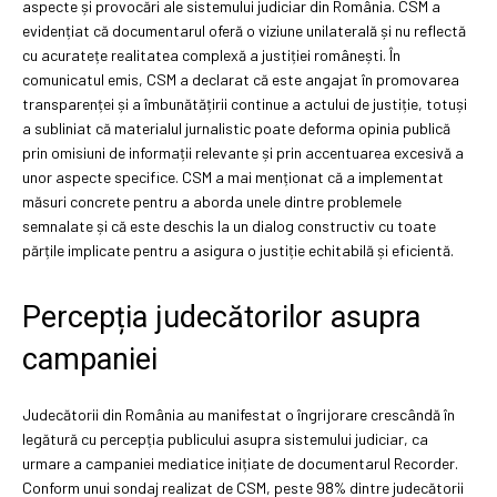
aspecte și provocări ale sistemului judiciar din România. CSM a
evidențiat că documentarul oferă o viziune unilaterală și nu reflectă
cu acuratețe realitatea complexă a justiției românești. În
comunicatul emis, CSM a declarat că este angajat în promovarea
transparenței și a îmbunătățirii continue a actului de justiție, totuși
a subliniat că materialul jurnalistic poate deforma opinia publică
prin omisiuni de informații relevante și prin accentuarea excesivă a
unor aspecte specifice. CSM a mai menționat că a implementat
măsuri concrete pentru a aborda unele dintre problemele
semnalate și că este deschis la un dialog constructiv cu toate
părțile implicate pentru a asigura o justiție echitabilă și eficientă.
Percepția judecătorilor asupra
campaniei
Judecătorii din România au manifestat o îngrijorare crescândă în
legătură cu percepția publicului asupra sistemului judiciar, ca
urmare a campaniei mediatice inițiate de documentarul Recorder.
Conform unui sondaj realizat de CSM, peste 98% dintre judecătorii