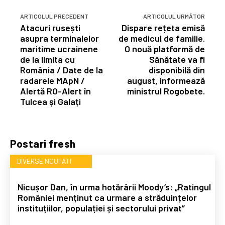
ARTICOLUL PRECEDENT
ARTICOLUL URMĂTOR
Atacuri rusești
Dispare rețeta emisă
asupra terminalelor
de medicul de familie.
maritime ucrainene
O nouă platformă de
de la limita cu
Sănătate va fi
România / Date de la
disponibilă din
radarele MApN /
august, informează
Alertă RO-Alert în
ministrul Rogobete.
Tulcea și Galați
Postari fresh
DIVERSE NOUTATI
Nicușor Dan, în urma hotărârii Moody’s: „Ratingul
României menținut ca urmare a străduințelor
instituțiilor, populației și sectorului privat”