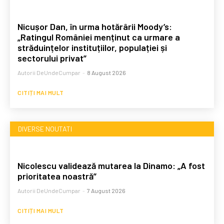
Nicușor Dan, în urma hotărârii Moody’s:
„Ratingul României menținut ca urmare a
străduințelor instituțiilor, populației și
sectorului privat”
Autorii DeUndeCumpar
-
8 August 2026
CITIȚI MAI MULT
DIVERSE NOUTATI
Nicolescu validează mutarea la Dinamo: „A fost
prioritatea noastră”
Autorii DeUndeCumpar
-
7 August 2026
CITIȚI MAI MULT