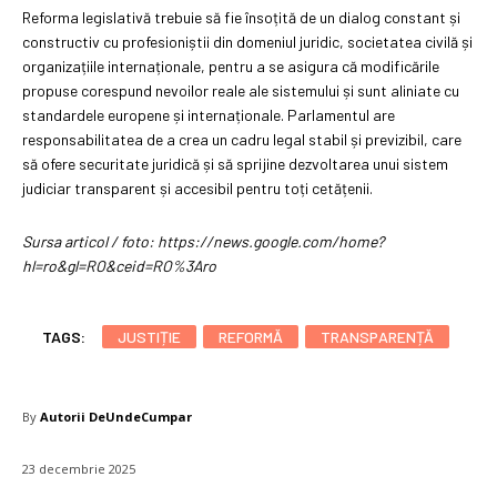
Reforma legislativă trebuie să fie însoțită de un dialog constant și
constructiv cu profesioniștii din domeniul juridic, societatea civilă și
organizațiile internaționale, pentru a se asigura că modificările
propuse corespund nevoilor reale ale sistemului și sunt aliniate cu
standardele europene și internaționale. Parlamentul are
responsabilitatea de a crea un cadru legal stabil și previzibil, care
să ofere securitate juridică și să sprijine dezvoltarea unui sistem
judiciar transparent și accesibil pentru toți cetățenii.
Sursa articol / foto: https://news.google.com/home?
hl=ro&gl=RO&ceid=RO%3Aro
TAGS:
JUSTIȚIE
REFORMĂ
TRANSPARENȚĂ
By
Autorii DeUndeCumpar
23 decembrie 2025