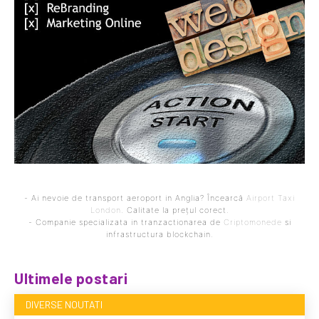
- Ai nevoie de transport aeroport in Anglia? Încearcă
Airport Taxi
London
. Calitate la prețul corect.
- Companie specializata in tranzactionarea de
Criptomonede
si
infrastructura blockchain.
Ultimele postari
DIVERSE NOUTATI