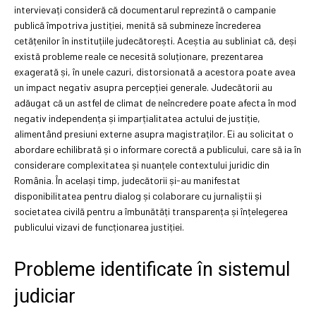
intervievați consideră că documentarul reprezintă o campanie
publică împotriva justiției, menită să submineze încrederea
cetățenilor în instituțiile judecătorești. Aceștia au subliniat că, deși
există probleme reale ce necesită soluționare, prezentarea
exagerată și, în unele cazuri, distorsionată a acestora poate avea
un impact negativ asupra percepției generale. Judecătorii au
adăugat că un astfel de climat de neîncredere poate afecta în mod
negativ independența și imparțialitatea actului de justiție,
alimentând presiuni externe asupra magistraților. Ei au solicitat o
abordare echilibrată și o informare corectă a publicului, care să ia în
considerare complexitatea și nuanțele contextului juridic din
România. În același timp, judecătorii și-au manifestat
disponibilitatea pentru dialog și colaborare cu jurnaliștii și
societatea civilă pentru a îmbunătăți transparența și înțelegerea
publicului vizavi de funcționarea justiției.
Probleme identificate în sistemul
judiciar