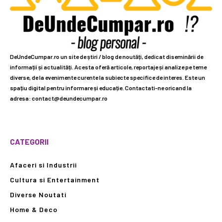
DeUndeCumpar.ro un site de știri / blog de noutăți, dedicat diseminării de
informații și actualități. Acesta oferă articole, reportaje și analize pe teme
diverse, de la evenimente curente la subiecte specifice de interes. Este un
spațiu digital pentru informare și educație. Contactati-ne oricand la
adresa: contact@deundecumpar.ro
CATEGORII
Afaceri si Industrii
Cultura si Entertainment
Diverse Noutati
Home & Deco