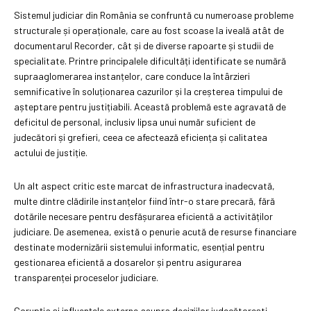
Sistemul judiciar din România se confruntă cu numeroase probleme
structurale și operaționale, care au fost scoase la iveală atât de
documentarul Recorder, cât și de diverse rapoarte și studii de
specialitate. Printre principalele dificultăți identificate se numără
supraaglomerarea instanțelor, care conduce la întârzieri
semnificative în soluționarea cazurilor și la creșterea timpului de
așteptare pentru justițiabili. Această problemă este agravată de
deficitul de personal, inclusiv lipsa unui număr suficient de
judecători și grefieri, ceea ce afectează eficiența și calitatea
actului de justiție.
Un alt aspect critic este marcat de infrastructura inadecvată,
multe dintre clădirile instanțelor fiind într-o stare precară, fără
dotările necesare pentru desfășurarea eficientă a activităților
judiciare. De asemenea, există o penurie acută de resurse financiare
destinate modernizării sistemului informatic, esențial pentru
gestionarea eficientă a dosarelor și pentru asigurarea
transparenței proceselor judiciare.
Corupția și influențele externe asupra deciziilor judecătorești