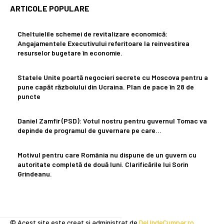
ARTICOLE POPULARE
Cheltuielile schemei de revitalizare economică:
Angajamentele Executivului referitoare la reinvestirea
resurselor bugetare în economie.
Statele Unite poartă negocieri secrete cu Moscova pentru a
pune capăt războiului din Ucraina. Plan de pace în 28 de
puncte
Daniel Zamfir (PSD): Votul nostru pentru guvernul Tomac va
depinde de programul de guvernare pe care…
Motivul pentru care România nu dispune de un guvern cu
autoritate completă de două luni. Clarificările lui Sorin
Grindeanu.
© Acest site este creat si administrat de
DeUndeCumpar.ro
.