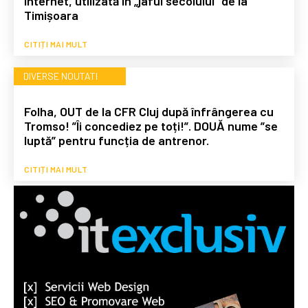
internet, utilizată în „jaful secolului” de la
Timișoara
CITIȚI MAI MULT
DIVERSE NOUTATI
Folha, OUT de la CFR Cluj după înfrângerea cu
Tromso! ”Îi concediez pe toți!”. DOUĂ nume ”se
luptă” pentru funcția de antrenor.
CITIȚI MAI MULT