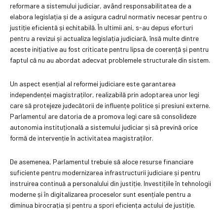
reformare a sistemului judiciar, având responsabilitatea de a
elabora legislația și de a asigura cadrul normativ necesar pentru o
justiție eficientă și echitabilă. În ultimii ani, s-au depus eforturi
pentru a revizui și actualiza legislația judiciară, însă multe dintre
aceste inițiative au fost criticate pentru lipsa de coerență și pentru
faptul că nu au abordat adecvat problemele structurale din sistem.
Un aspect esențial al reformei judiciare este garantarea
independenței magistraților, realizabilă prin adoptarea unor legi
care să protejeze judecătorii de influențe politice și presiuni externe.
Parlamentul are datoria de a promova legi care să consolideze
autonomia instituțională a sistemului judiciar și să prevină orice
formă de intervenție în activitatea magistraților.
De asemenea, Parlamentul trebuie să aloce resurse financiare
suficiente pentru modernizarea infrastructurii judiciare și pentru
instruirea continuă a personalului din justiție. Investițiile în tehnologii
moderne și în digitalizarea proceselor sunt esențiale pentru a
diminua birocrația și pentru a spori eficiența actului de justiție.