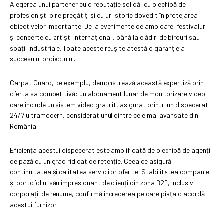
Alegerea unui partener cu o reputație solidă, cu o echipă de
profesioniști bine pregătiți și cu un istoric dovedit în protejarea
obiectivelor importante. De la evenimente de amploare, festivaluri
și concerte cu artiști internaționali, până la clădiri de birouri sau
spații industriale. Toate aceste reușite atestă o garanție a
succesului proiectului.
Carpat Guard, de exemplu, demonstrează această expertiză prin
oferta sa competitivă: un abonament lunar de monitorizare video
care include un sistem video gratuit, asigurat printr-un dispecerat
24/7 ultramodern, considerat unul dintre cele mai avansate din
România.
Eficiența acestui dispecerat este amplificată de o echipă de agenți
de pază cu un grad ridicat de retenție. Ceea ce asigură
continuitatea și calitatea serviciilor oferite. Stabilitatea companiei
și portofoliul său impresionant de clienți din zona B2B, inclusiv
corporații de renume, confirmă încrederea pe care piața o acordă
acestui furnizor.