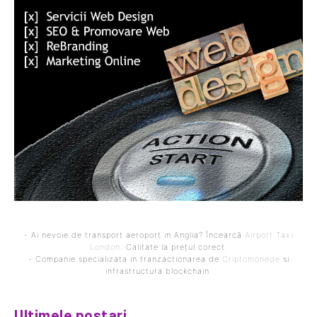
- Ai nevoie de transport aeroport in Anglia? Încearcă
Airport Taxi
London
. Calitate la prețul corect.
- Companie specializata in tranzactionarea de
Criptomonede
si
infrastructura blockchain.
Ultimele postari