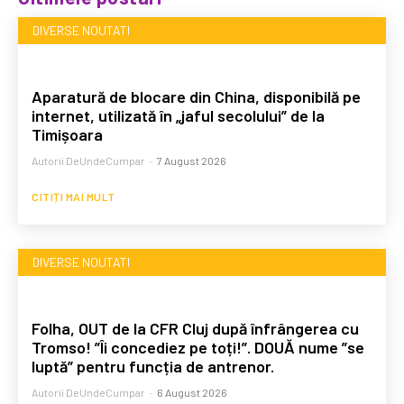
DIVERSE NOUTATI
Aparatură de blocare din China, disponibilă pe
internet, utilizată în „jaful secolului” de la
Timișoara
Autorii DeUndeCumpar
-
7 August 2026
CITIȚI MAI MULT
DIVERSE NOUTATI
Folha, OUT de la CFR Cluj după înfrângerea cu
Tromso! ”Îi concediez pe toți!”. DOUĂ nume ”se
luptă” pentru funcția de antrenor.
Autorii DeUndeCumpar
-
6 August 2026