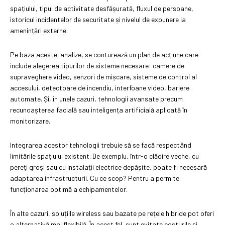
spațiului, tipul de activitate desfășurată, fluxul de persoane,
istoricul incidentelor de securitate și nivelul de expunere la
amenințări externe.
Pe baza acestei analize, se conturează un plan de acțiune care
include alegerea tipurilor de sisteme necesare: camere de
supraveghere video, senzori de mișcare, sisteme de control al
accesului, detectoare de incendiu, interfoane video, bariere
automate. Și, în unele cazuri, tehnologii avansate precum
recunoașterea facială sau inteligența artificială aplicată în
monitorizare.
Integrarea acestor tehnologii trebuie să se facă respectând
limitările spațiului existent. De exemplu, într-o clădire veche, cu
pereți groși sau cu instalații electrice depășite, poate fi necesară
adaptarea infrastructurii. Cu ce scop? Pentru a permite
funcționarea optimă a echipamentelor.
În alte cazuri, soluțiile wireless sau bazate pe rețele hibride pot oferi
o alternativă mai flexibilă. În acest fel, sunt evitate costurile și