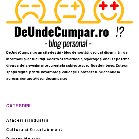
DeUndeCumpar.ro un site de știri / blog de noutăți, dedicat diseminării de
informații și actualități. Acesta oferă articole, reportaje și analize pe teme
diverse, de la evenimente curente la subiecte specifice de interes. Este un
spațiu digital pentru informare și educație. Contactati-ne oricand la
adresa: contact@deundecumpar.ro
CATEGORII
Afaceri si Industrii
Cultura si Entertainment
Diverse Noutati