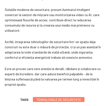
Soluțiile moderne de securitate, precum iluminatul inteligent
conectat la senzori de mișcare sau monitorizarea video cu AI, care
optimizează fluxurile de acces, contribuie direct la reducerea
consumului de resurse și la crearea unui mediu mai prietenos cu
utilizatorii.
Astfel, integrarea tehnologiilor de securitate într-un spațiu deja
construit nu este doar o măsură de protecție, ci și un pas esențial în
adaptarea la noile standarde de viață urbană, unde siguranța,
confortul și eficiența energetică trebuie să coexiste armonios.
Este un proces care cere atenție la detalii, răbdare și colaborare cu
experți de încredere, dar care aduce beneficii palpabile – de la
liniștea sufletească până la valoarea pe termen lung a investiției în
propriul spațiu.
TAGS:
TEHNOLOGIILE DE SECURITATE