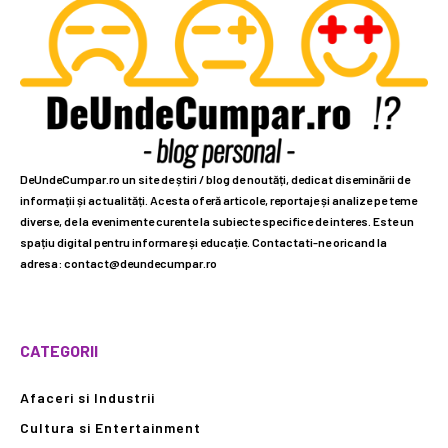
DeUndeCumpar.ro un site de știri / blog de noutăți, dedicat diseminării de
informații și actualități. Acesta oferă articole, reportaje și analize pe teme
diverse, de la evenimente curente la subiecte specifice de interes. Este un
spațiu digital pentru informare și educație. Contactati-ne oricand la
adresa: contact@deundecumpar.ro
CATEGORII
Afaceri si Industrii
Cultura si Entertainment