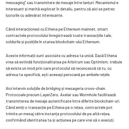
messaging” sau transmitere de mesaje între lanțuri. Mecanismul e
interesant și merită explorat în detaliu, pentru că aici se petrec
lucrurile cu adevărat interesante.
Când interacționezi cu Ethena pe Ethereum mainnet, smart
contractele protocolului înregistrează toate tranzacțiile tale,
soldurile și pozițiile în starea blockchain-ului Ethereum.
Aceste informații sunt asociate cu adresa ta unică. Dacă Ethena
vrea să extindă funcționalitatea pe Arbitrum sau Optimism, trebuie
să existe un mod prin care protocolul să recunoască că tu, cu
adresa ta specifică, ești aceeași persoană pe ambele rețele.
Aici intervin soluțiile de bridging și mesageria cross-chain.
Protocoale precum LayerZero, Axelar sau Wormhole facilitează
transmiterea de mesaje autentificate între diferite blockchain-uri.
Când emiți o tranzacție pe Ethena pe o rețea, contractele pot
trimite un mesaj către instanța protocolului de pe altă rețea,
confirmând identitatea ta și acțiunea pe care vrei să o execuți.