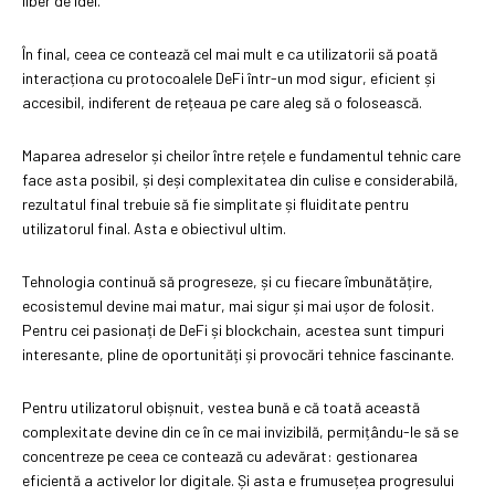
liber de idei.
În final, ceea ce contează cel mai mult e ca utilizatorii să poată
interacționa cu protocoalele DeFi într-un mod sigur, eficient și
accesibil, indiferent de rețeaua pe care aleg să o folosească.
Maparea adreselor și cheilor între rețele e fundamentul tehnic care
face asta posibil, și deși complexitatea din culise e considerabilă,
rezultatul final trebuie să fie simplitate și fluiditate pentru
utilizatorul final. Asta e obiectivul ultim.
Tehnologia continuă să progreseze, și cu fiecare îmbunătățire,
ecosistemul devine mai matur, mai sigur și mai ușor de folosit.
Pentru cei pasionați de DeFi și blockchain, acestea sunt timpuri
interesante, pline de oportunități și provocări tehnice fascinante.
Pentru utilizatorul obișnuit, vestea bună e că toată această
complexitate devine din ce în ce mai invizibilă, permițându-le să se
concentreze pe ceea ce contează cu adevărat: gestionarea
eficientă a activelor lor digitale. Și asta e frumusețea progresului