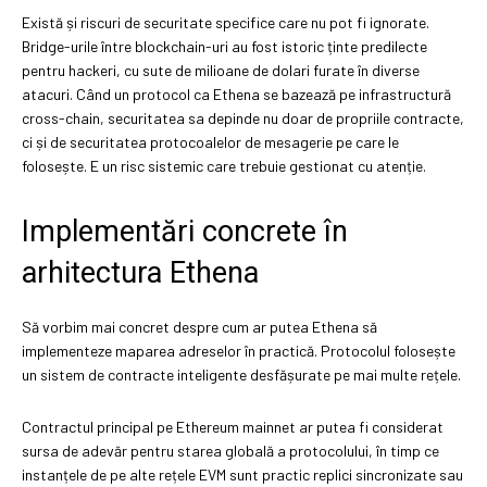
Există și riscuri de securitate specifice care nu pot fi ignorate.
Bridge-urile între blockchain-uri au fost istoric ținte predilecte
pentru hackeri, cu sute de milioane de dolari furate în diverse
atacuri. Când un protocol ca Ethena se bazează pe infrastructură
cross-chain, securitatea sa depinde nu doar de propriile contracte,
ci și de securitatea protocoalelor de mesagerie pe care le
folosește. E un risc sistemic care trebuie gestionat cu atenție.
Implementări concrete în
arhitectura Ethena
Să vorbim mai concret despre cum ar putea Ethena să
implementeze maparea adreselor în practică. Protocolul folosește
un sistem de contracte inteligente desfășurate pe mai multe rețele.
Contractul principal pe Ethereum mainnet ar putea fi considerat
sursa de adevăr pentru starea globală a protocolului, în timp ce
instanțele de pe alte rețele EVM sunt practic replici sincronizate sau