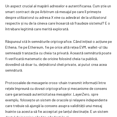
Un aspect crucial al mapării adreselor e autentificarea. Cum știe un
smart contract de pe Arbitrum că mesajul pe care îl primește
despre utilizatorul cu adresa X vine cu adevărat de la utilizatorul
respectiv și nu de la cineva care încearcă să fraudeze sistemul? E o
întrebare legitimă care merită explorată.
Răspunsul stă în semnăturile criptografice. Când inițiezi o acțiune pe
Ethena, fie pe Ethereum, fie pe orice altă rețea EVM, wallet-ul tău
semnează tranzacția cu cheia ta privată. Această semnătură poate
fi verificată matematic de oricine folosind cheia ta publică,
dovedind că doar tu, deținătorul cheii private, ai putut crea acea
semnătură.
Protocoalele de mesagerie cross-chain transmit informații între
rețele împreună cu dovezi criptografice și mecanisme de consens
care garantează autenticitatea mesajelor. LayerZero, spre
exemplu, folosește un sistem de oracole și relayere independente
care trebuie să ajungă la consens asupra validității unui mesaj
înainte ca acesta să fie acceptat pe lanțul destinație. E un sistem