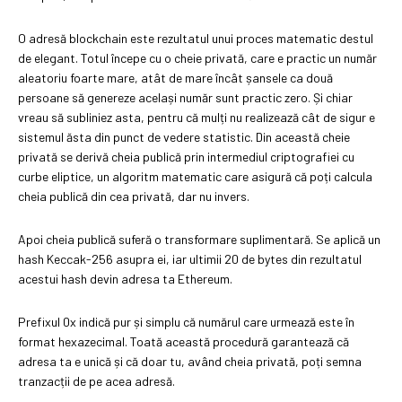
O adresă blockchain este rezultatul unui proces matematic destul
de elegant. Totul începe cu o cheie privată, care e practic un număr
aleatoriu foarte mare, atât de mare încât șansele ca două
persoane să genereze același număr sunt practic zero. Și chiar
vreau să subliniez asta, pentru că mulți nu realizează cât de sigur e
sistemul ăsta din punct de vedere statistic. Din această cheie
privată se derivă cheia publică prin intermediul criptografiei cu
curbe eliptice, un algoritm matematic care asigură că poți calcula
cheia publică din cea privată, dar nu invers.
Apoi cheia publică suferă o transformare suplimentară. Se aplică un
hash Keccak-256 asupra ei, iar ultimii 20 de bytes din rezultatul
acestui hash devin adresa ta Ethereum.
Prefixul 0x indică pur și simplu că numărul care urmează este în
format hexazecimal. Toată această procedură garantează că
adresa ta e unică și că doar tu, având cheia privată, poți semna
tranzacții de pe acea adresă.