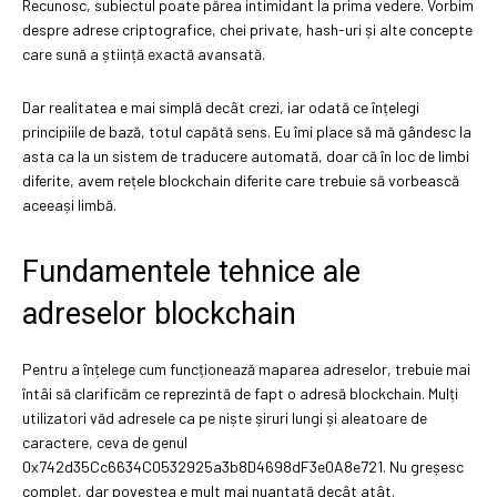
Recunosc, subiectul poate părea intimidant la prima vedere. Vorbim
despre adrese criptografice, chei private, hash-uri și alte concepte
care sună a știință exactă avansată.
Dar realitatea e mai simplă decât crezi, iar odată ce înțelegi
principiile de bază, totul capătă sens. Eu îmi place să mă gândesc la
asta ca la un sistem de traducere automată, doar că în loc de limbi
diferite, avem rețele blockchain diferite care trebuie să vorbească
aceeași limbă.
Fundamentele tehnice ale
adreselor blockchain
Pentru a înțelege cum funcționează maparea adreselor, trebuie mai
întâi să clarificăm ce reprezintă de fapt o adresă blockchain. Mulți
utilizatori văd adresele ca pe niște șiruri lungi și aleatoare de
caractere, ceva de genul
0x742d35Cc6634C0532925a3b8D4698dF3e0A8e721. Nu greșesc
complet, dar povestea e mult mai nuantată decât atât.