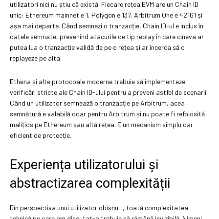
utilizatori nici nu știu că există. Fiecare rețea EVM are un Chain ID
unic: Ethereum mainnet e 1, Polygon e 137, Arbitrum One e 42161 și
așa mai departe. Când semnezi o tranzacție, Chain ID-ul e inclus în
datele semnate, prevenind atacurile de tip replay în care cineva ar
putea lua o tranzacție validă de pe o rețea și ar încerca să o
replayeze pe alta.
Ethena și alte protocoale moderne trebuie să implementeze
verificări stricte ale Chain ID-ului pentru a preveni astfel de scenarii.
Când un utilizator semnează o tranzacție pe Arbitrum, acea
semnătură e valabilă doar pentru Arbitrum și nu poate fi refolosită
malițios pe Ethereum sau altă rețea. E un mecanism simplu dar
eficient de protecție.
Experiența utilizatorului și
abstractizarea complexității
Din perspectiva unui utilizator obișnuit, toată complexitatea
tehnică pe care am discutat-o trebuie să rămână invizibilă. Nimeni