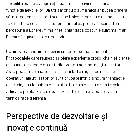
flexibilitatea de a alege rețeaua care le convine cel mai bine în
funcție de nevoile lor. Un utilizator cu o sumă mică ar putea prefera
să interacționeze cu protocolul pe Polygon pentru a economisi la
taxe, în timp ce unul instituțional ar putea prefera securitatea
percepută a Ethereum mainnet, chiar dacă costurile sunt mai mari.
Fiecare își găsește locul potrivit.
Optimizarea costurilor devine un factor competitiv real.
Protocoalele care reușesc să ofere experiențe cross-chain eficiente
din punct de vedere al costurilor vor atrage mai mulți utilizatori.
Asta poate însemna tehnici precum batching, unde multiple
operațiuni ale utilizatorilor sunt grupate într-o singură tranzacție
on-chain, sau folosirea de soluții off-chain pentru anumite calcule,
aducând pe blockchain doar rezultatele finale. Creativitatea
tehnică face diferența.
Perspective de dezvoltare și
inovație continuă