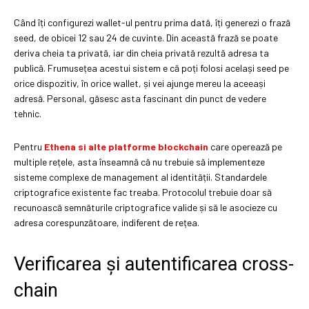
Când îți configurezi wallet-ul pentru prima dată, îți generezi o frază
seed, de obicei 12 sau 24 de cuvinte. Din această frază se poate
deriva cheia ta privată, iar din cheia privată rezultă adresa ta
publică. Frumusețea acestui sistem e că poți folosi același seed pe
orice dispozitiv, în orice wallet, și vei ajunge mereu la aceeași
adresă. Personal, găsesc asta fascinant din punct de vedere
tehnic.
Pentru
Ethena si alte platforme blockchain
care operează pe
multiple rețele, asta înseamnă că nu trebuie să implementeze
sisteme complexe de management al identității. Standardele
criptografice existente fac treaba. Protocolul trebuie doar să
recunoască semnăturile criptografice valide și să le asocieze cu
adresa corespunzătoare, indiferent de rețea.
Verificarea și autentificarea cross-
chain