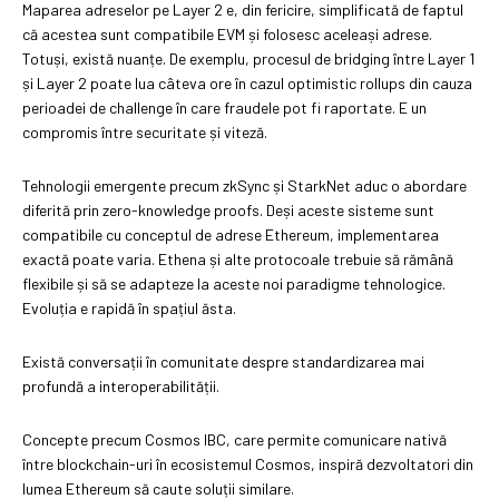
Maparea adreselor pe Layer 2 e, din fericire, simplificată de faptul
că acestea sunt compatibile EVM și folosesc aceleași adrese.
Totuși, există nuanțe. De exemplu, procesul de bridging între Layer 1
și Layer 2 poate lua câteva ore în cazul optimistic rollups din cauza
perioadei de challenge în care fraudele pot fi raportate. E un
compromis între securitate și viteză.
Tehnologii emergente precum zkSync și StarkNet aduc o abordare
diferită prin zero-knowledge proofs. Deși aceste sisteme sunt
compatibile cu conceptul de adrese Ethereum, implementarea
exactă poate varia. Ethena și alte protocoale trebuie să rămână
flexibile și să se adapteze la aceste noi paradigme tehnologice.
Evoluția e rapidă în spațiul ăsta.
Există conversații în comunitate despre standardizarea mai
profundă a interoperabilității.
Concepte precum Cosmos IBC, care permite comunicare nativă
între blockchain-uri în ecosistemul Cosmos, inspiră dezvoltatori din
lumea Ethereum să caute soluții similare.