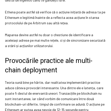
destul de ingenios când te gândești la el.
Ethena poate astfel să verifice că o acțiune inițiată de adresa ta pe
Ethereum e legitimă înainte de a reflecta acea acțiune în starea
protocolului de pe Arbitrum sau altă rețea.
Maparea devine astfel nu doar o chestiune de identificare a
aceleiași adrese pe mai multe rețele, ci și de sincronizare securizată
a stării și acțiunilor utilizatorului.
Provocările practice ale multi-
chain deployment
Teoria sună bine pe hârtie, dar realitatea implementării practice
aduce câteva provocări interesante. Una dintre ele e latența, care
poate fi destul de enervantă uneori. Tranzacțiile pe blockchain nu
sunt instantanee, iar când vorbim de comunicare între două
blockchain-uri diferite, timpul de confirmare se adună. O acțiune pe
Ethereum ar putea avea nevoie de 12-15 secunde pentru