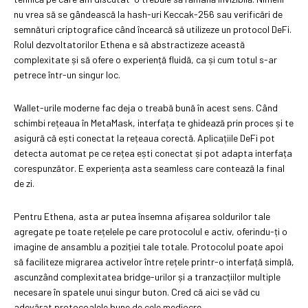
nu vrea să se gândească la hash-uri Keccak-256 sau verificări de
semnături criptografice când încearcă să utilizeze un protocol DeFi.
Rolul dezvoltatorilor Ethena e să abstractizeze această
complexitate și să ofere o experiență fluidă, ca și cum totul s-ar
petrece într-un singur loc.
Wallet-urile moderne fac deja o treabă bună în acest sens. Când
schimbi rețeaua în MetaMask, interfața te ghidează prin proces și te
asigură că ești conectat la rețeaua corectă. Aplicațiile DeFi pot
detecta automat pe ce rețea ești conectat și pot adapta interfața
corespunzător. E experiența asta seamless care contează la final
de zi.
Pentru Ethena, asta ar putea însemna afișarea soldurilor tale
agregate pe toate rețelele pe care protocolul e activ, oferindu-ți o
imagine de ansamblu a poziției tale totale. Protocolul poate apoi
să faciliteze migrarea activelor între rețele printr-o interfață simplă,
ascunzând complexitatea bridge-urilor și a tranzacțiilor multiple
necesare în spatele unui singur buton. Cred că aici se văd cu
adevărat protocoalele bune de cele mediocre.