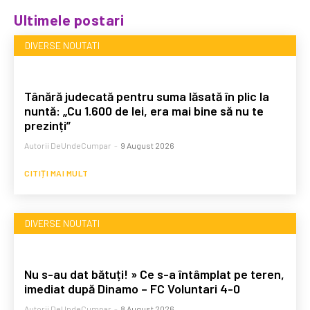
Ultimele postari
DIVERSE NOUTATI
Tânără judecată pentru suma lăsată în plic la
nuntă: „Cu 1.600 de lei, era mai bine să nu te
prezinți”
Autorii DeUndeCumpar
-
9 August 2026
CITIȚI MAI MULT
DIVERSE NOUTATI
Nu s-au dat bătuți! » Ce s-a întâmplat pe teren,
imediat după Dinamo – FC Voluntari 4-0
Autorii DeUndeCumpar
-
8 August 2026