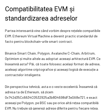
Compatibilitatea EVM și
standardizarea adreselor
Partea interesantă vine când vorbim despre rețelele compatibile
EVM. Ethereum Virtual Machine a devenit practic standardul de
facto pentru blockchain-urile smart contract.
Binance Smart Chain, Polygon, Avalanche C-Chain, Arbitrum,
Optimism și multe altele au adoptat aceeași arhitectură EVM. Ce
înseamnă asta? Păi, că toate folosesc același format de adrese,
aceleași algoritme criptografice și aceeași logică de execuție a
contractelor inteligente.
Din perspectiva tehnică, asta e o veste excelentă. Înseamnă că
adresa ta de Ethereum, să zicem
0x742d35Cc6634C0532925a3b8D4698dF3e0A8e721, e exact
aceeași pe Polygon, pe BSC sau pe orice altă rețea compatibilă
EVM. Nu trebuie să generezi adrese diferite pentru fiecare rețea.