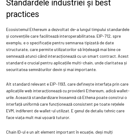
Standardele industriei și best
practices
Ecosistemul Ethereum a dezvoltat de-a lungul timpului standardele
și convențiile care facilitează interoperabilitatea. EIP-712, spre
exemplu, e o specificație pentru semnarea tipizată de date
structurate, care permite utilizatorilor să înțeleagă mai bine ce
semnează atunci când interacționează cu un smart contract. Acest
standard e crucial pentru aplicațiile multi-chain, unde claritatea și
securitatea semnăturilor devin și mai importante.
Alt standard relevant e EIP-1193, care definește interfața prin care
aplicațiile web interacționează cu providerii Ethereum, adică wallet-
urile. Această standardizare înseamnă că Ethena poate construi o
interfață uniformă care funcționează consistent pe toate rețelele
EVM, indiferent de wallet-ul utilizat. E genul de detaliu tehnic care
face viața mult mai ușoară tuturor.
Chain ID-ul e un alt element important în ecuație, deși mulți