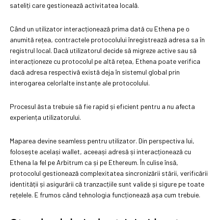
sateliți care gestionează activitatea locală.
Când un utilizator interacționează prima dată cu Ethena pe o
anumită rețea, contractele protocolului înregistrează adresa sa în
registrul local. Dacă utilizatorul decide să migreze active sau să
interacționeze cu protocolul pe altă rețea, Ethena poate verifica
dacă adresa respectivă există deja în sistemul global prin
interogarea celorlalte instanțe ale protocolului.
Procesul ăsta trebuie să fie rapid și eficient pentru a nu afecta
experiența utilizatorului.
Maparea devine seamless pentru utilizator. Din perspectiva lui,
folosește același wallet, aceeași adresă și interacționează cu
Ethena la fel pe Arbitrum ca și pe Ethereum. În culise însă,
protocolul gestionează complexitatea sincronizării stării, verificării
identității și asigurării că tranzacțiile sunt valide și sigure pe toate
rețelele. E frumos când tehnologia funcționează așa cum trebuie.