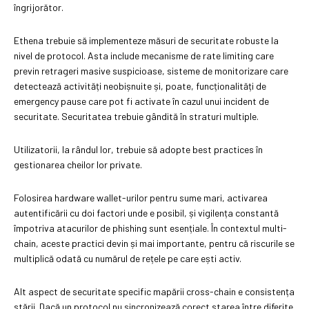
îngrijorător.
Ethena trebuie să implementeze măsuri de securitate robuste la
nivel de protocol. Asta include mecanisme de rate limiting care
previn retrageri masive suspicioase, sisteme de monitorizare care
detectează activități neobișnuite și, poate, funcționalități de
emergency pause care pot fi activate în cazul unui incident de
securitate. Securitatea trebuie gândită în straturi multiple.
Utilizatorii, la rândul lor, trebuie să adopte best practices în
gestionarea cheilor lor private.
Folosirea hardware wallet-urilor pentru sume mari, activarea
autentificării cu doi factori unde e posibil, și vigilența constantă
împotriva atacurilor de phishing sunt esențiale. În contextul multi-
chain, aceste practici devin și mai importante, pentru că riscurile se
multiplică odată cu numărul de rețele pe care ești activ.
Alt aspect de securitate specific mapării cross-chain e consistența
stării. Dacă un protocol nu sincronizează corect starea între diferite