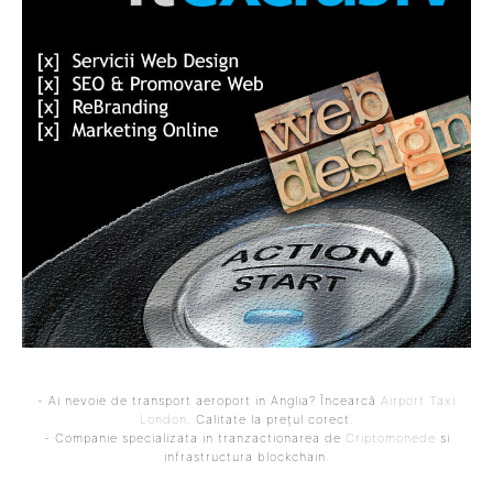
- Ai nevoie de transport aeroport in Anglia? Încearcă
Airport Taxi
London
. Calitate la prețul corect.
- Companie specializata in tranzactionarea de
Criptomonede
si
infrastructura blockchain.