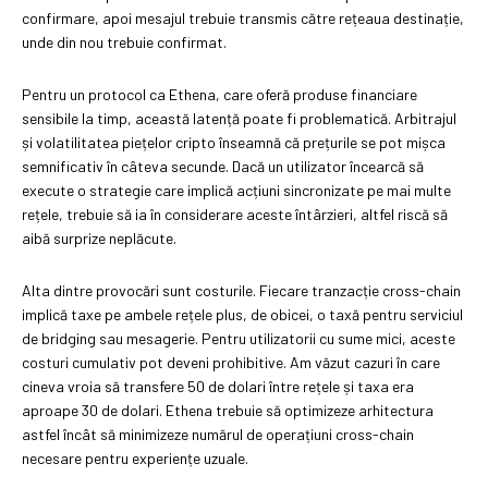
confirmare, apoi mesajul trebuie transmis către rețeaua destinație,
unde din nou trebuie confirmat.
Pentru un protocol ca Ethena, care oferă produse financiare
sensibile la timp, această latență poate fi problematică. Arbitrajul
și volatilitatea piețelor cripto înseamnă că prețurile se pot mișca
semnificativ în câteva secunde. Dacă un utilizator încearcă să
execute o strategie care implică acțiuni sincronizate pe mai multe
rețele, trebuie să ia în considerare aceste întârzieri, altfel riscă să
aibă surprize neplăcute.
Alta dintre provocări sunt costurile. Fiecare tranzacție cross-chain
implică taxe pe ambele rețele plus, de obicei, o taxă pentru serviciul
de bridging sau mesagerie. Pentru utilizatorii cu sume mici, aceste
costuri cumulativ pot deveni prohibitive. Am văzut cazuri în care
cineva vroia să transfere 50 de dolari între rețele și taxa era
aproape 30 de dolari. Ethena trebuie să optimizeze arhitectura
astfel încât să minimizeze numărul de operațiuni cross-chain
necesare pentru experiențe uzuale.