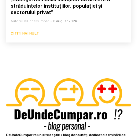
străduințelor instituțiilor, populației și
sectorului privat”
Autorii DeUndeCumpar
-
8 August 2026
CITIȚI MAI MULT
DeUndeCumpar.ro un site de știri / blog de noutăți, dedicat diseminării de