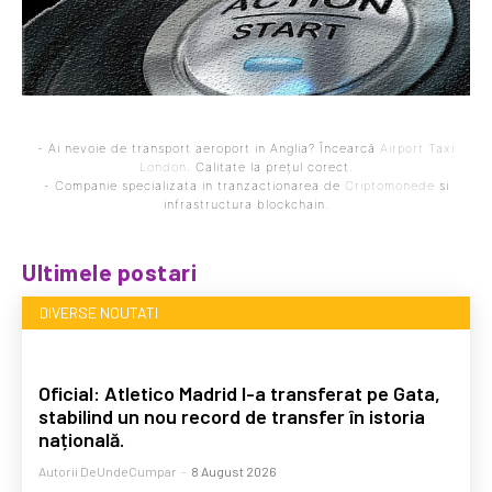
- Ai nevoie de transport aeroport in Anglia? Încearcă
Airport Taxi
London
. Calitate la prețul corect.
- Companie specializata in tranzactionarea de
Criptomonede
si
infrastructura blockchain.
Ultimele postari
DIVERSE NOUTATI
Oficial: Atletico Madrid l-a transferat pe Gata,
stabilind un nou record de transfer în istoria
națională.
Autorii DeUndeCumpar
-
8 August 2026