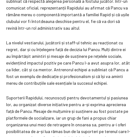
subliniat că respectă alegerea personală a fostului jucător. Într-un
comunicat oficial, reprezentanții Rapidului au afirmat că Pancu va
rămâne mereu o componentă importantă a familiei Rapid și că ușile
clubului vor fi întotdeauna deschise pentru el, fie că va dori să
revină într-un rol administrativ sau altul.
La nivelul vestiarului, jucătorii și staff-ul tehnic au reacționat cu
regret, dar și cu înțelegere față de decizia lui Pancu. Mulți dintre ei
au împărtășit amintiri și mesaje de susținere pe rețelele sociale,
evidențiind impactul pozitiv pe care Pancu l-a avut asupra lor, atât
ca lider, cât și ca mentor. Antrenorul echipei a subliniat că Pancu a
fost un exemplu de dedicație și profesionalism și că își va aminti
mereu de contribuțiile sale esențiale la succesul echipei.
Suporterii Rapidului, recunoscuți pentru devotamentul și pasiunea
lor, au organizat diverse inițiative pentru a-și exprima aprecierea
față de Pancu. Mesaje de mulțumire și susținere au fost postate pe
platformele de socializare, iar un grup de fani a propus chiar
organizarea unui meci de retragere în onoarea sa, pentru a-i oferi
posibilitatea de a-și lua rămas bun de la suporteri pe terenul care l-