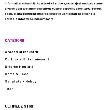
informații și actualități. Acesta oferă articole, reportaje și analize pe teme
diverse, de la evenimente curente la subiecte specifice de interes. Este un
spațiu digital pentru informare și educație. Contactati-ne oricand la
adresa: contact@deundecumpar.ro
CATEGORII
Afaceri si Industrii
Cultura si Entertainment
Diverse Noutati
Home & Deco
Sanatate / Hobby
Tech
ULTIMELE STIRI