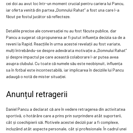
cei doi au avut loc într-un moment crucial pentru cariera lui Pancu,
iar oferta venită din partea „Domnului Rahat” a fost una care l-a
făcut pe fostul jucător să reflecteze.
Detaliile precise ale conversației nu au fost făcute publice, dar
Pancu a sugerat că propunerea ar fi putut influența decizia sa de a
reveni la Rapid. Reacțiile în urma acestei revelații au fost variate,
mulți întrebându-se despre adevărata motivație a „Domnului Rahat”
și despre impactul pe care această colaborare l-ar putea avea
asupra clubului. Cu toate că numele său este neobișnuit, influența
sa în fotbal este incontestabilă, iar implicarea în deciziile lui Pancu
adaugă o notă de mister situației.
Anunțul retragerii
Daniel Pancu a declarat că are în vedere retragerea din activitatea
sportivă, o hotărâre care a prins prin surprindere atât suporterii,
cât și coechipierii săi. Motivele acestei decizii par a fi complexe,
incluzând atât aspecte personale, cât și profesionale. În cadrul unei