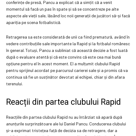
conferințe de presă, Pancu a explicat că a simțit că a venit
momentul să facă un pas în spate și să se concentreze pe alte
aspecte ale vieții sale, lăsând loc noii generații de jucători să-și facă
apariția pe scena fotbalistică.
Retragerea sa este considerată de unii ca fiind prematură, având în
vedere contribuțiile sale importante la Rapid și la fotbalul românesc
în general. Totuși, Pancu a subliniat că această decizie a fost luată
după o evaluare atentă și că este convins că este cea mai bună
opțiune pentru el în acest moment. El a mulțumit clubului Rapid
pentru sprijinul acordat pe parcursul carierei sale și a promis că va
continua să fie un susținător devotat al echipei, chiar și din afara
terenului.
Reacții din partea clubului Rapid
Reacțiile din partea clubului Rapid nu au întârziat să apară după
anunțurile surprinzătoare ale lui Daniel Pancu. Conducerea clubului
și-a exprimat tristețea față de decizia sa de retragere, dar a