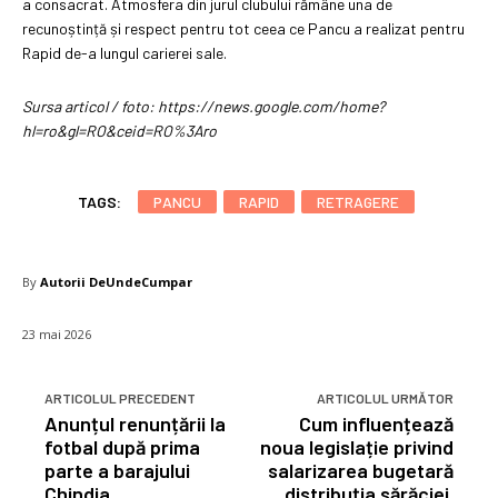
a consacrat. Atmosfera din jurul clubului rămâne una de
recunoștință și respect pentru tot ceea ce Pancu a realizat pentru
Rapid de-a lungul carierei sale.
Sursa articol / foto: https://news.google.com/home?
hl=ro&gl=RO&ceid=RO%3Aro
TAGS:
PANCU
RAPID
RETRAGERE
By
Autorii DeUndeCumpar
23 mai 2026
ARTICOLUL PRECEDENT
ARTICOLUL URMĂTOR
Anunțul renunțării la
Cum influențează
fotbal după prima
noua legislație privind
parte a barajului
salarizarea bugetară
Chindia
distribuția sărăciei.