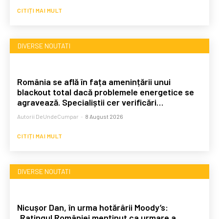
CITIȚI MAI MULT
DIVERSE NOUTATI
România se află în fața amenințării unui
blackout total dacă problemele energetice se
agravează. Specialiștii cer verificări…
Autorii DeUndeCumpar
-
8 August 2026
CITIȚI MAI MULT
DIVERSE NOUTATI
Nicușor Dan, în urma hotărârii Moody’s:
„Ratingul României menținut ca urmare a