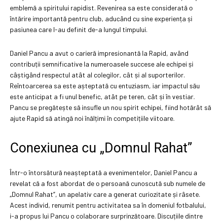
emblemă a spiritului rapidist. Revenirea sa este considerată o
întărire importantă pentru club, aducând cu sine experiența și
pasiunea care l-au definit de-a lungul timpului.
Daniel Pancu a avut o carieră impresionantă la Rapid, având
contribuții semnificative la numeroasele succese ale echipei și
câștigând respectul atât al colegilor, cât și al suporterilor.
Reîntoarcerea sa este așteptată cu entuziasm, iar impactul său
este anticipat a fi unul benefic, atât pe teren, cât și în vestiar.
Pancu se pregătește să insufle un nou spirit echipei, fiind hotărât să
ajute Rapid să atingă noi înălțimi în competițiile viitoare.
Conexiunea cu „Domnul Rahat”
Într-o întorsătură neașteptată a evenimentelor, Daniel Pancu a
revelat că a fost abordat de o persoană cunoscută sub numele de
„Domnul Rahat”, un apelativ care a generat curiozitate și râsete.
Acest individ, renumit pentru activitatea sa în domeniul fotbalului,
i-a propus lui Pancu o colaborare surprinzătoare. Discuțiile dintre