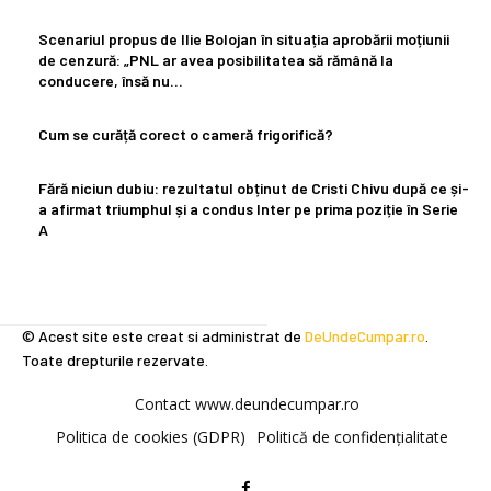
Scenariul propus de Ilie Bolojan în situația aprobării moțiunii
de cenzură: „PNL ar avea posibilitatea să rămână la
conducere, însă nu…
Cum se curăță corect o cameră frigorifică?
Fără niciun dubiu: rezultatul obținut de Cristi Chivu după ce și-
a afirmat triumphul și a condus Inter pe prima poziție în Serie
A
© Acest site este creat si administrat de
DeUndeCumpar.ro
.
Toate drepturile rezervate.
Contact www.deundecumpar.ro
Politica de cookies (GDPR)
Politică de confidențialitate