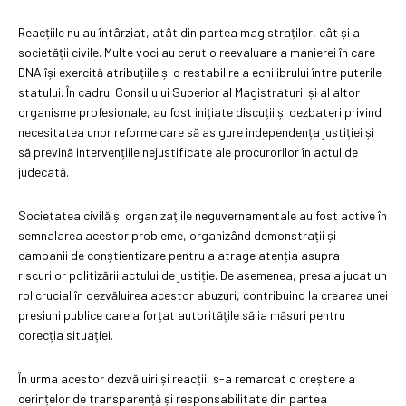
Reacțiile nu au întârziat, atât din partea magistraților, cât și a
societății civile. Multe voci au cerut o reevaluare a manierei în care
DNA își exercită atribuțiile și o restabilire a echilibrului între puterile
statului. În cadrul Consiliului Superior al Magistraturii și al altor
organisme profesionale, au fost inițiate discuții și dezbateri privind
necesitatea unor reforme care să asigure independența justiției și
să prevină intervențiile nejustificate ale procurorilor în actul de
judecată.
Societatea civilă și organizațiile neguvernamentale au fost active în
semnalarea acestor probleme, organizând demonstrații și
campanii de conștientizare pentru a atrage atenția asupra
riscurilor politizării actului de justiție. De asemenea, presa a jucat un
rol crucial în dezvăluirea acestor abuzuri, contribuind la crearea unei
presiuni publice care a forțat autoritățile să ia măsuri pentru
corecția situației.
În urma acestor dezvăluiri și reacții, s-a remarcat o creștere a
cerințelor de transparență și responsabilitate din partea