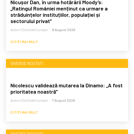
Nicușor Dan, în urma hotărârii Moody’s:
„Ratingul României menținut ca urmare a
străduințelor instituțiilor, populației și
sectorului privat”
Autorii DeUndeCumpar
-
8 August 2026
CITIȚI MAI MULT
DIVERSE NOUTATI
Nicolescu validează mutarea la Dinamo: „A fost
prioritatea noastră”
Autorii DeUndeCumpar
-
7 August 2026
CITIȚI MAI MULT
DIVERSE NOUTATI