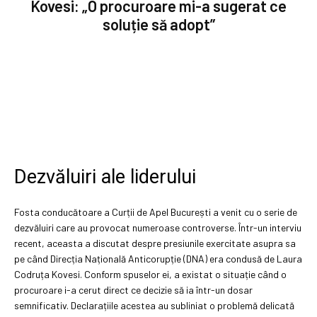
Kovesi: „O procuroare mi-a sugerat ce
soluție să adopt”
Dezvăluiri ale liderului
Fosta conducătoare a Curții de Apel București a venit cu o serie de
dezvăluiri care au provocat numeroase controverse. Într-un interviu
recent, aceasta a discutat despre presiunile exercitate asupra sa
pe când Direcția Națională Anticorupție (DNA) era condusă de Laura
Codruța Kovesi. Conform spuselor ei, a existat o situație când o
procuroare i-a cerut direct ce decizie să ia într-un dosar
semnificativ. Declarațiile acestea au subliniat o problemă delicată