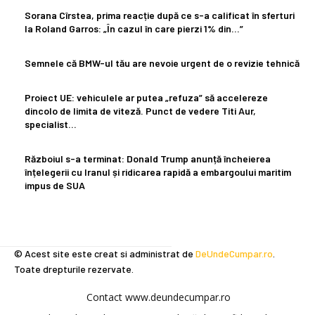
Sorana Cîrstea, prima reacție după ce s-a calificat în sferturi
la Roland Garros: „În cazul în care pierzi 1% din…”
Semnele că BMW-ul tău are nevoie urgent de o revizie tehnică
Proiect UE: vehiculele ar putea „refuza” să accelereze
dincolo de limita de viteză. Punct de vedere Titi Aur,
specialist…
Războiul s-a terminat: Donald Trump anunță încheierea
înțelegerii cu Iranul și ridicarea rapidă a embargoului maritim
impus de SUA
© Acest site este creat si administrat de
DeUndeCumpar.ro
.
Toate drepturile rezervate.
Contact www.deundecumpar.ro