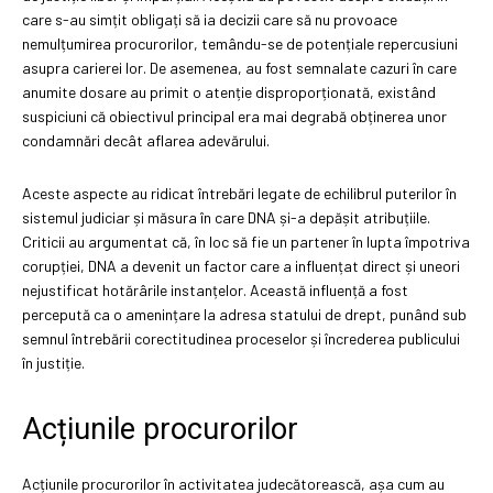
care s-au simțit obligați să ia decizii care să nu provoace
nemulțumirea procurorilor, temându-se de potențiale repercusiuni
asupra carierei lor. De asemenea, au fost semnalate cazuri în care
anumite dosare au primit o atenție disproporționată, existând
suspiciuni că obiectivul principal era mai degrabă obținerea unor
condamnări decât aflarea adevărului.
Aceste aspecte au ridicat întrebări legate de echilibrul puterilor în
sistemul judiciar și măsura în care DNA și-a depășit atribuțiile.
Criticii au argumentat că, în loc să fie un partener în lupta împotriva
corupției, DNA a devenit un factor care a influențat direct și uneori
nejustificat hotărârile instanțelor. Această influență a fost
percepută ca o amenințare la adresa statului de drept, punând sub
semnul întrebării corectitudinea proceselor și încrederea publicului
în justiție.
Acțiunile procurorilor
Acțiunile procurorilor în activitatea judecătorească, așa cum au