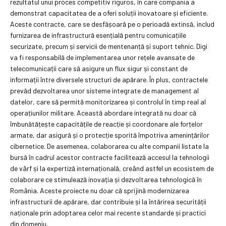
rezultatul unui proces competitiv riguros, în care compania a
demonstrat capacitatea de a oferi soluții inovatoare și eficiente.
Aceste contracte, care se desfășoară pe o perioadă extinsă, includ
furnizarea de infrastructură esențială pentru comunicațiile
securizate, precum și servicii de mentenanță și suport tehnic. Digi
va fi responsabilă de implementarea unor rețele avansate de
telecomunicații care să asigure un flux sigur și constant de
informații între diversele structuri de apărare. În plus, contractele
prevăd dezvoltarea unor sisteme integrate de management al
datelor, care să permită monitorizarea și controlul în timp real al
operațiunilor militare. Această abordare integrată nu doar că
îmbunătățește capacitățile de reacție și coordonare ale forțelor
armate, dar asigură și o protecție sporită împotriva amenințărilor
cibernetice. De asemenea, colaborarea cu alte companii listate la
bursă în cadrul acestor contracte facilitează accesul la tehnologii
de vârf și la expertiză internațională, creând astfel un ecosistem de
colaborare ce stimulează inovația și dezvoltarea tehnologică în
România. Aceste proiecte nu doar că sprijină modernizarea
infrastructurii de apărare, dar contribuie și la întărirea securității
naționale prin adoptarea celor mai recente standarde și practici
din domeniu.