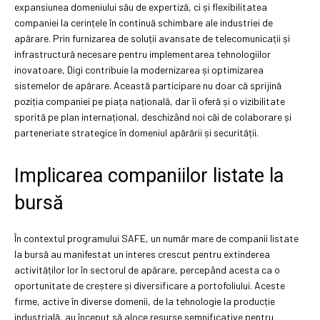
expansiunea domeniului său de expertiză, ci și flexibilitatea
companiei la cerințele în continuă schimbare ale industriei de
apărare. Prin furnizarea de soluții avansate de telecomunicații și
infrastructură necesare pentru implementarea tehnologiilor
inovatoare, Digi contribuie la modernizarea și optimizarea
sistemelor de apărare. Această participare nu doar că sprijină
poziția companiei pe piața națională, dar îi oferă și o vizibilitate
sporită pe plan internațional, deschizând noi căi de colaborare și
parteneriate strategice în domeniul apărării și securității.
Implicarea companiilor listate la
bursă
În contextul programului SAFE, un număr mare de companii listate
la bursă au manifestat un interes crescut pentru extinderea
activităților lor în sectorul de apărare, percepând acesta ca o
oportunitate de creștere și diversificare a portofoliului. Aceste
firme, active în diverse domenii, de la tehnologie la producție
industrială, au început să aloce resurse semnificative pentru