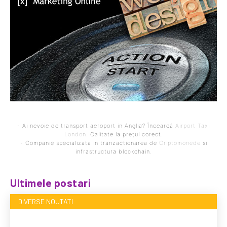
- Ai nevoie de transport aeroport in Anglia? Încearcă
Airport Taxi
London
. Calitate la prețul corect.
- Companie specializata in tranzactionarea de
Criptomonede
si
infrastructura blockchain.
Ultimele postari
DIVERSE NOUTATI