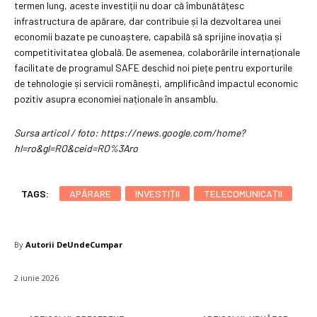
termen lung, aceste investiții nu doar că îmbunătățesc
infrastructura de apărare, dar contribuie și la dezvoltarea unei
economii bazate pe cunoaștere, capabilă să sprijine inovația și
competitivitatea globală. De asemenea, colaborările internaționale
facilitate de programul SAFE deschid noi piețe pentru exporturile
de tehnologie și servicii românești, amplificând impactul economic
pozitiv asupra economiei naționale în ansamblu.
Sursa articol / foto: https://news.google.com/home?
hl=ro&gl=RO&ceid=RO%3Aro
TAGS:
APĂRARE
INVESTIȚII
TELECOMUNICAȚII
By
Autorii DeUndeCumpar
2 iunie 2026