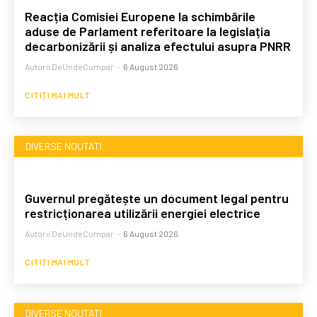
Reacția Comisiei Europene la schimbările
aduse de Parlament referitoare la legislația
decarbonizării și analiza efectului asupra PNRR
Autorii DeUndeCumpar
-
6 August 2026
CITIȚI MAI MULT
DIVERSE NOUTATI
Guvernul pregătește un document legal pentru
restricționarea utilizării energiei electrice
Autorii DeUndeCumpar
-
6 August 2026
CITIȚI MAI MULT
DIVERSE NOUTATI