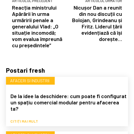
ARTICOLUL PRECEDENT
ARTICOLUL URMĂTOR
Reacția ministrului
Nicușor Dan a reunit
Apărării în urma
din nou discuții cu
urmăririi penale a
Bolojan, Grindeanu și
generalului Vlad: „O
Fritz. Liderul țării
situație incomodă;
evidențiază că își
vom evalua împreună
dorește…
cu președintele”
Postari fresh
AFACERI SI INDUSTRII
De la idee la deschidere: cum poate fi configurat
un spațiu comercial modular pentru afacerea
ta?
CITIȚI MAI MULT