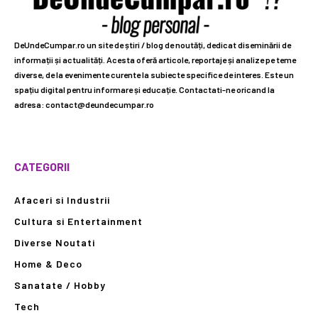
DeUndeCumpar.ro un site de știri / blog de noutăți, dedicat diseminării de
informații și actualități. Acesta oferă articole, reportaje și analize pe teme
diverse, de la evenimente curente la subiecte specifice de interes. Este un
spațiu digital pentru informare și educație. Contactati-ne oricand la
adresa: contact@deundecumpar.ro
CATEGORII
Afaceri si Industrii
Cultura si Entertainment
Diverse Noutati
Home & Deco
Sanatate / Hobby
Tech