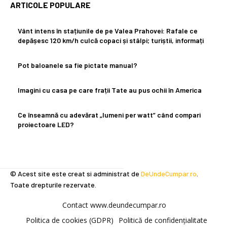
ARTICOLE POPULARE
Vânt intens în stațiunile de pe Valea Prahovei: Rafale ce
depășesc 120 km/h culcă copaci și stâlpi; turiștii, informați
Pot baloanele sa fie pictate manual?
Imagini cu casa pe care frații Tate au pus ochii în America
Ce înseamnă cu adevărat „lumeni per watt” când compari
proiectoare LED?
© Acest site este creat si administrat de
DeUndeCumpar.ro
.
Toate drepturile rezervate.
Contact www.deundecumpar.ro
Politica de cookies (GDPR)
Politică de confidențialitate