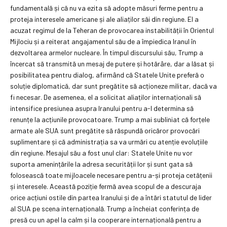
fundamentală și că nu va ezita să adopte măsuri ferme pentru a
proteja interesele americane și ale aliaților săi din regiune. El a
acuzat regimul de la Teheran de provocarea instabilității în Orientul
Mijlociu și a reiterat angajamentul său de a împiedica Iranul în
dezvoltarea armelor nucleare. În timpul discursului său, Trump a
încercat să transmită un mesaj de putere și hotărâre, dar a lăsat și
posibilitatea pentru dialog, afirmând că Statele Unite preferă o
soluție diplomatică, dar sunt pregătite să acționeze militar, dacă va
fi necesar. De asemenea, el a solicitat aliaților internaționali să
intensifice presiunea asupra Iranului pentru a-l determina să
renunțe la acțiunile provocatoare. Trump a mai subliniat că forțele
armate ale SUA sunt pregătite să răspundă oricăror provocări
suplimentare și că administrația sa va urmări cu atenție evoluțiile
din regiune. Mesajul său a fost unul clar: Statele Unite nu vor
suporta amenințările la adresa securității lor și sunt gata să
folosească toate mijloacele necesare pentru a-și proteja cetățenii
și interesele. Această poziție fermă avea scopul de a descuraja
orice acțiuni ostile din partea Iranului și de a întări statutul de lider
al SUA pe scena internațională. Trump a încheiat conferința de
presă cu un apel la calm și la cooperare internațională pentru a