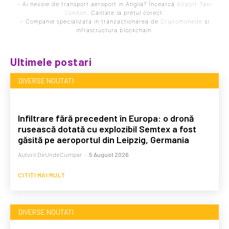
- Ai nevoie de transport aeroport in Anglia? Încearcă
Airport Taxi
London
. Calitate la prețul corect.
- Companie specializata in tranzactionarea de
Criptomonede
si
infrastructura blockchain.
Ultimele postari
DIVERSE NOUTATI
Infiltrare fără precedent în Europa: o dronă
rusească dotată cu explozibil Semtex a fost
găsită pe aeroportul din Leipzig, Germania
Autorii DeUndeCumpar
-
5 August 2026
CITIȚI MAI MULT
DIVERSE NOUTATI