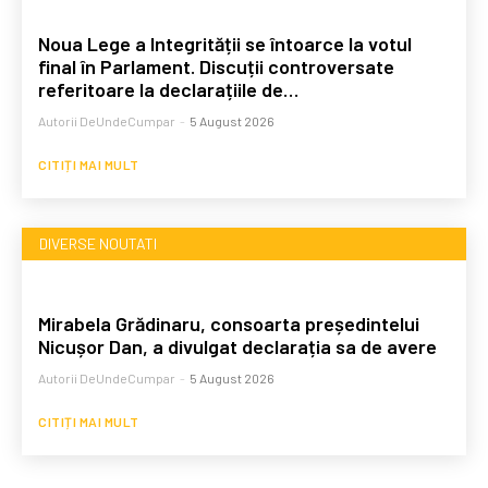
Noua Lege a Integrității se întoarce la votul
final în Parlament. Discuții controversate
referitoare la declarațiile de…
Autorii DeUndeCumpar
-
5 August 2026
CITIȚI MAI MULT
DIVERSE NOUTATI
Mirabela Grădinaru, consoarta președintelui
Nicușor Dan, a divulgat declarația sa de avere
Autorii DeUndeCumpar
-
5 August 2026
CITIȚI MAI MULT