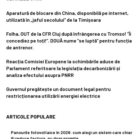
Aparatură de blocare din China, disponibilă pe internet,
utilizată în „jaful secolului” de la Timișoara
Folha, OUT de la CFR Cluj după înfrângerea cu Tromso! ”Îi
concediez pe toți!”. DOUĂ nume ”se luptă” pentru funcția
de antrenor.
Reacția Comisiei Europene la schimbările aduse de
Parlament referitoare la legislația decarbonizării și
analiza efectului asupra PNRR
Guvernul pregătește un document legal pentru
restricționarea utilizării energiei electrice
ARTICOLE POPULARE
Panourile fotovoltaice în 2026: cum alegi un sistem care chiar
îți reduce factura, nu doar promite