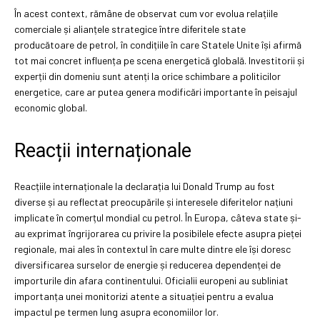
În acest context, rămâne de observat cum vor evolua relațiile
comerciale și alianțele strategice între diferitele state
producătoare de petrol, în condițiile în care Statele Unite își afirmă
tot mai concret influența pe scena energetică globală. Investitorii și
experții din domeniu sunt atenți la orice schimbare a politicilor
energetice, care ar putea genera modificări importante în peisajul
economic global.
Reacții internaționale
Reacțiile internaționale la declarația lui Donald Trump au fost
diverse și au reflectat preocupările și interesele diferitelor națiuni
implicate în comerțul mondial cu petrol. În Europa, câteva state și-
au exprimat îngrijorarea cu privire la posibilele efecte asupra pieței
regionale, mai ales în contextul în care multe dintre ele își doresc
diversificarea surselor de energie și reducerea dependenței de
importurile din afara continentului. Oficialii europeni au subliniat
importanța unei monitorizi atente a situației pentru a evalua
impactul pe termen lung asupra economiilor lor.