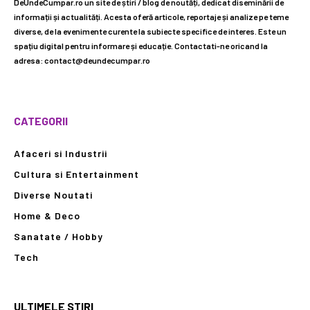
DeUndeCumpar.ro un site de știri / blog de noutăți, dedicat diseminării de
informații și actualități. Acesta oferă articole, reportaje și analize pe teme
diverse, de la evenimente curente la subiecte specifice de interes. Este un
spațiu digital pentru informare și educație. Contactati-ne oricand la
adresa: contact@deundecumpar.ro
CATEGORII
Afaceri si Industrii
Cultura si Entertainment
Diverse Noutati
Home & Deco
Sanatate / Hobby
Tech
ULTIMELE STIRI