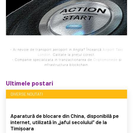
- Ai nevoie de transport aeroport in Anglia? Încearcă
Airport Taxi
London
. Calitate la prețul corect.
- Companie specializata in tranzactionarea de
Criptomonede
si
infrastructura blockchain.
Ultimele postari
DIVERSE NOUTATI
Aparatură de blocare din China, disponibilă pe
internet, utilizată în „jaful secolului” de la
Timișoara