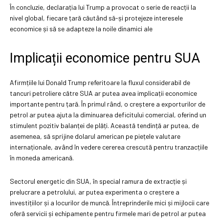
În concluzie, declarația lui Trump a provocat o serie de reacții la
nivel global, fiecare țară căutând să-și protejeze interesele
economice și să se adapteze la noile dinamici ale
Implicații economice pentru SUA
Afirmțiile lui Donald Trump referitoare la fluxul considerabil de
tancuri petroliere către SUA ar putea avea implicații economice
importante pentru țară. În primul rând, o creștere a exporturilor de
petrol ar putea ajuta la diminuarea deficitului comercial, oferind un
stimulent pozitiv balanței de plăți. Această tendință ar putea, de
asemenea, să sprijine dolarul american pe piețele valutare
internaționale, având în vedere cererea crescută pentru tranzacțiile
în moneda americană.
Sectorul energetic din SUA, în special ramura de extracție și
prelucrare a petrolului, ar putea experimenta o creștere a
investițiilor și a locurilor de muncă. Întreprinderile mici și mijlocii care
oferă servicii și echipamente pentru firmele mari de petrol ar putea