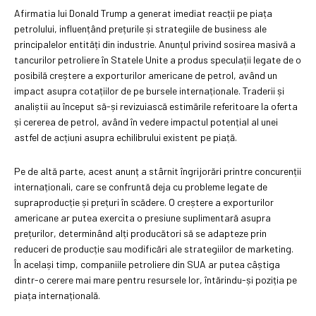
Afirmatia lui Donald Trump a generat imediat reacții pe piața
petrolului, influențând prețurile și strategiile de business ale
principalelor entități din industrie. Anunțul privind sosirea masivă a
tancurilor petroliere în Statele Unite a produs speculații legate de o
posibilă creștere a exporturilor americane de petrol, având un
impact asupra cotațiilor de pe bursele internaționale. Traderii și
analiștii au început să-și revizuiască estimările referitoare la oferta
și cererea de petrol, având în vedere impactul potențial al unei
astfel de acțiuni asupra echilibrului existent pe piață.
Pe de altă parte, acest anunț a stârnit îngrijorări printre concurenții
internaționali, care se confruntă deja cu probleme legate de
supraproducție și prețuri în scădere. O creștere a exporturilor
americane ar putea exercita o presiune suplimentară asupra
prețurilor, determinând alți producători să se adapteze prin
reduceri de producție sau modificări ale strategiilor de marketing.
În același timp, companiile petroliere din SUA ar putea câștiga
dintr-o cerere mai mare pentru resursele lor, întărindu-și poziția pe
piața internațională.