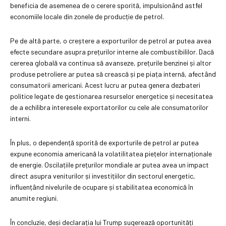
beneficia de asemenea de o cerere sporită, impulsionând astfel
economiile locale din zonele de producție de petrol.
Pe de altă parte, o creștere a exporturilor de petrol ar putea avea
efecte secundare asupra prețurilor interne ale combustibililor. Dacă
cererea globală va continua să avanseze, prețurile benzinei și altor
produse petroliere ar putea să crească și pe piața internă, afectând
consumatorii americani. Acest lucru ar putea genera dezbateri
politice legate de gestionarea resurselor energetice și necesitatea
de a echilibra interesele exportatorilor cu cele ale consumatorilor
interni.
În plus, o dependență sporită de exporturile de petrol ar putea
expune economia americană la volatilitatea piețelor internaționale
de energie. Oscilațiile prețurilor mondiale ar putea avea un impact
direct asupra veniturilor și investițiilor din sectorul energetic,
influențând nivelurile de ocupare și stabilitatea economică în
anumite regiuni.
În concluzie, deși declarația lui Trump sugerează oportunități