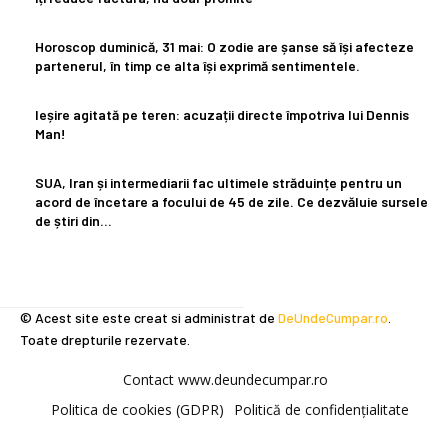
Horoscop duminică, 31 mai: O zodie are șanse să își afecteze
partenerul, în timp ce alta își exprimă sentimentele.
Ieșire agitată pe teren: acuzații directe împotriva lui Dennis
Man!
SUA, Iran și intermediarii fac ultimele străduințe pentru un
acord de încetare a focului de 45 de zile. Ce dezvăluie sursele
de știri din...
© Acest site este creat si administrat de
DeUndeCumpar.ro
.
Toate drepturile rezervate.
Contact www.deundecumpar.ro
Politica de cookies (GDPR)
Politică de confidențialitate