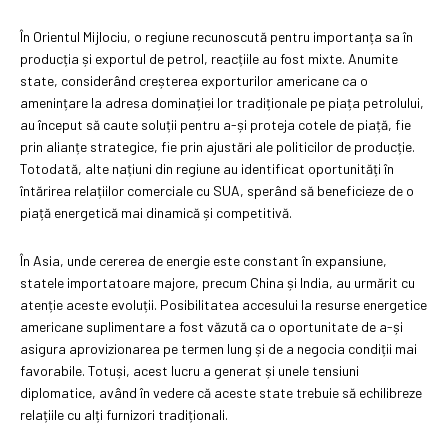
În Orientul Mijlociu, o regiune recunoscută pentru importanța sa în
producția și exportul de petrol, reacțiile au fost mixte. Anumite
state, considerând creșterea exporturilor americane ca o
amenințare la adresa dominației lor tradiționale pe piața petrolului,
au început să caute soluții pentru a-și proteja cotele de piață, fie
prin alianțe strategice, fie prin ajustări ale politicilor de producție.
Totodată, alte națiuni din regiune au identificat oportunități în
întărirea relațiilor comerciale cu SUA, sperând să beneficieze de o
piață energetică mai dinamică și competitivă.
În Asia, unde cererea de energie este constant în expansiune,
statele importatoare majore, precum China și India, au urmărit cu
atenție aceste evoluții. Posibilitatea accesului la resurse energetice
americane suplimentare a fost văzută ca o oportunitate de a-și
asigura aprovizionarea pe termen lung și de a negocia condiții mai
favorabile. Totuși, acest lucru a generat și unele tensiuni
diplomatice, având în vedere că aceste state trebuie să echilibreze
relațiile cu alți furnizori tradiționali.