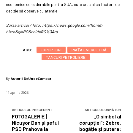
economice considerabile pentru SUA, este crucial ca factorii de
decizie să observe cu atenție
Sursa articol / foto: https://news.google.com/home?
hl=ro&gl=RO&ceid=RO%3Aro
TAGS:
EXPORTURI
PIAȚA ENERGETICĂ
TANCURI PETROLIERE
By
Autorii DeUndeCumpar
11 aprilie 2026
ARTICOLUL PRECEDENT
ARTICOLUL URMĂTOR
FOTOGALERIE |
„O simbol al
Nicușor Dan și șeful
corupției”: Zebre,
PSD Prahova la
bogăție și putere: