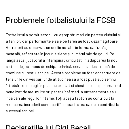
Problemele fotbalistului la FCSB
Fotbalistul a pornit sezonul cu așteptări mari din partea clubului și
a fanilor, dar performanțele sale pe teren au fost dezamăgitoare.
Antrenorii au observat un declin notabil în forma sa fizică și
mentală, reflectată în jocurile slabe și numărul mic de goluri. Pe
lângă asta, jucătorul a întâmpinat dificultăți în adaptarea la noul
sistem de joc impus de echipa tehnică, ceea ce a dus la lipsă de
coeziune cu restul echipei. Aceste probleme au fost accentuate de
tensiunile din vestiar, unde atitudinea sa a fost pusă sub semnul
întrebării de colegi. În plus, au existat și chestiuni disciplinare, fiind
penalizat de mai multe ori pentru întârzieri la antrenamente sau
încălcări ale regulilor interne. Toți acești factori au contribuit la
reducerea încrederii conducerii în capacitatea sa de a contribui la
succesul echipei.
Declarațiile lui Gigi Becali