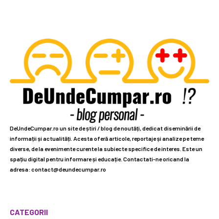
DeUndeCumpar.ro un site de știri / blog de noutăți, dedicat diseminării de
informații și actualități. Acesta oferă articole, reportaje și analize pe teme
diverse, de la evenimente curente la subiecte specifice de interes. Este un
spațiu digital pentru informare și educație. Contactati-ne oricand la
adresa: contact@deundecumpar.ro
CATEGORII