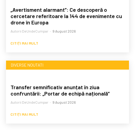
„Avertisment alarmant”: Ce descoperă o
cercetare referitoare la 144 de evenimente cu
drone în Europa
Autorii DeUndeCumpar
-
9 August 2026
CITIȚI MAI MULT
DIVERSE NOUTATI
Transfer semnificativ anunțat în ziua
confruntării: „Portar de echipă națională”
Autorii DeUndeCumpar
-
9 August 2026
CITIȚI MAI MULT