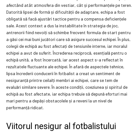
afectând atât atmosfera din vestiar, cât și performanțele pe teren.
Datorită lipsei de formă și dificultății de adaptare, echipa a fost
obligată să facă ajustări tactice pentru a compensa deficiențele
sale. Acest context a dus la instabilitate în strategia de joc,
antrenorii fiind nevoiți să schimbe frecvent formula de start pentru
a găsi cei mai buni jucători care să asigure succesul echipei. În plus,
colegii de echipă au fost afectați de tensiunile interne, iar moralul
echipei a avut de suferit. Încrederea reciprocă, esențială pentru o
echipă unită, a fost încercată, iar acest aspect s-a reflectat în
rezultatele fluctuante ale echipei. În afară de aspectele tehnice,
lipsa încrederii conducerii în fotbalist a creat un sentiment de
nesiguranță printre ceilalți membri ai echipei, care se tem de
evaluări similare severe. În aceste condiții, coeziunea și spiritul de
echipă au fost afectate, iar echipa trebuie să depună eforturi mai
mari pentru a depăși obstacolele și a reveni la un nivel de
performanță ridicat.
Viitorul nesigur al fotbalistului