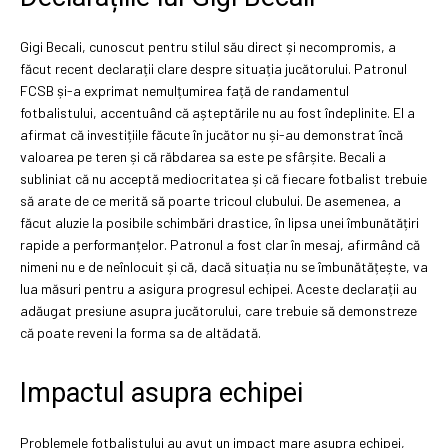
Gigi Becali, cunoscut pentru stilul său direct și necompromis, a
făcut recent declarații clare despre situația jucătorului. Patronul
FCSB și-a exprimat nemulțumirea față de randamentul
fotbalistului, accentuând că așteptările nu au fost îndeplinite. El a
afirmat că investițiile făcute în jucător nu și-au demonstrat încă
valoarea pe teren și că răbdarea sa este pe sfârșite. Becali a
subliniat că nu acceptă mediocritatea și că fiecare fotbalist trebuie
să arate de ce merită să poarte tricoul clubului. De asemenea, a
făcut aluzie la posibile schimbări drastice, în lipsa unei îmbunătățiri
rapide a performanțelor. Patronul a fost clar în mesaj, afirmând că
nimeni nu e de neînlocuit și că, dacă situația nu se îmbunătățește, va
lua măsuri pentru a asigura progresul echipei. Aceste declarații au
adăugat presiune asupra jucătorului, care trebuie să demonstreze
că poate reveni la forma sa de altădată.
Impactul asupra echipei
Problemele fotbalistului au avut un impact mare asupra echipei,