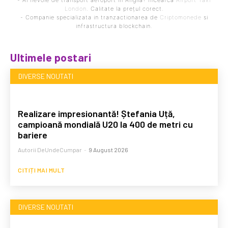
London
. Calitate la prețul corect.
- Companie specializata in tranzactionarea de
Criptomonede
si
infrastructura blockchain.
Ultimele postari
DIVERSE NOUTATI
Realizare impresionantă! Ștefania Uță,
campioană mondială U20 la 400 de metri cu
bariere
Autorii DeUndeCumpar
-
9 August 2026
CITIȚI MAI MULT
DIVERSE NOUTATI