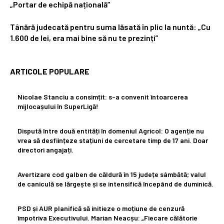
„Portar de echipă națională”
Tânără judecată pentru suma lăsată în plic la nuntă: „Cu
1.600 de lei, era mai bine să nu te prezinți”
ARTICOLE POPULARE
Nicolae Stanciu a consimțit: s-a convenit întoarcerea
mijlocașului în SuperLigă!
Dispută între două entități în domeniul Agricol: O agenție nu
vrea să desființeze stațiuni de cercetare timp de 17 ani. Doar
directori angajați.
Avertizare cod galben de căldură în 15 județe sâmbătă; valul
de caniculă se lărgește și se intensifică începând de duminică.
PSD și AUR planifică să initieze o moțiune de cenzură
împotriva Executivului. Marian Neacșu: „Fiecare călătorie