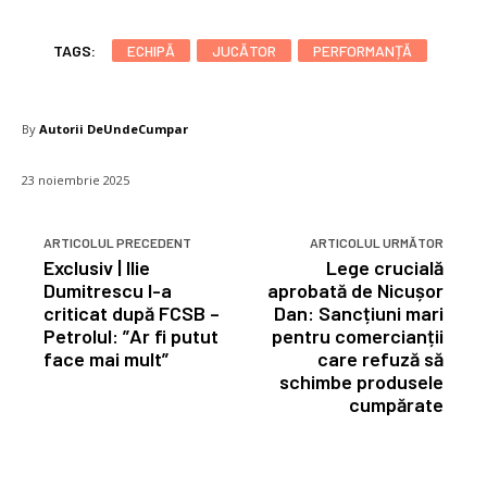
TAGS:
ECHIPĂ
JUCĂTOR
PERFORMANȚĂ
By
Autorii DeUndeCumpar
23 noiembrie 2025
ARTICOLUL PRECEDENT
ARTICOLUL URMĂTOR
Exclusiv | Ilie
Lege crucială
Dumitrescu l-a
aprobată de Nicușor
criticat după FCSB –
Dan: Sancțiuni mari
Petrolul: ”Ar fi putut
pentru comercianții
face mai mult”
care refuză să
schimbe produsele
cumpărate