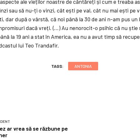
 aspecte ale vieților noastre de cântăreți și cum e treaba 
inzi sau să nu-ți o vinzi, cât ești pe val, cât nu mai ești pe v
ti, dar după o vârstă, că noi până la 30 de ani n-am pus un
mpromisuri dacă vreți. (…) Au nenorocit-o psihic că nu știe
nă la 19 ani a stat în America, ea nu a avut timp să recupe
dcastul lui Teo Trandafir.
TAGS:
ANTONIA
EDENT
ez ar vrea să se răzbune pe
ner