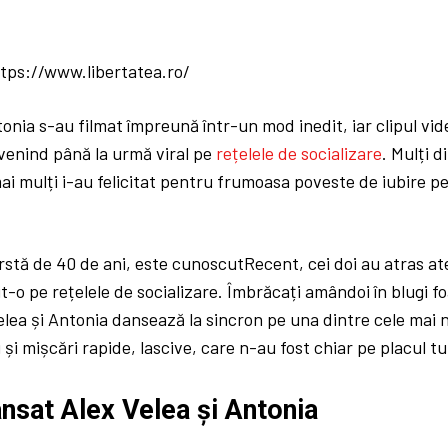
ttps://www.libertatea.ro/
tonia s-au filmat împreună într-un mod inedit, iar clipul vid
venind până la urmă viral pe
rețelele de socializare
. Mulți d
 mai mulți i-au felicitat pentru frumoasa poveste de iubire pe
ârstă de 40 de ani, este cunoscutRecent, cei doi au atras at
t-o pe rețelele de socializare. Îmbrăcați amândoi în blugi fo
elea și Antonia dansează la sincron pe una dintre cele mai n
și mișcări rapide, lascive, care n-au fost chiar pe placul tut
nsat Alex Velea și Antonia