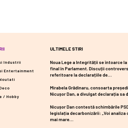
II
ULTIMELE STIRI
Noua Lege a Integrității se întoarce la
i Industrii
final în Parlament. Discuții controver
si Entertainment
referitoare la declarațiile de…
Noutati
Mirabela Grădinaru, consoarta președi
Deco
Nicușor Dan, a divulgat declarația sa 
e / Hobby
Nicușor Dan contestă schimbările PSD
legislația decarbonizării: „Voi analiza
mai mare…