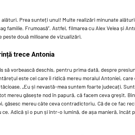
 alături. Prea sunteți unul! Multe realizări minunate alături
ag familie. Frumoasă”. Astfel, filmarea cu Alex Velea și Ant
 peste două milioane de vizualizări.
rință trece Antonia
cis să vorbească deschis, pentru prima dată, despre presiu
tărețul este cel care îi ridică mereu moralul Antoniei, care
utăcioase. „Eu și nevastă-mea suntem foarte judecați. Sun
ot mereu găsește nod în papură, că facem ceva greșit. Bine
noi, găsesc mereu câte ceva contradictoriu. Că de ce fac rec
u ce. Adică și o pun și într-o lumină, de așa manieră, încât 