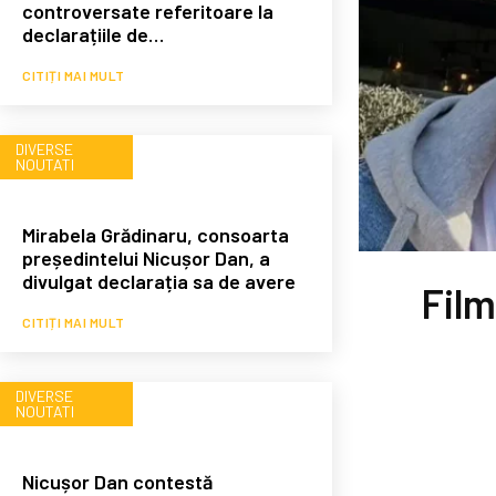
controversate referitoare la
declarațiile de…
CITIȚI MAI MULT
DIVERSE
NOUTATI
Mirabela Grădinaru, consoarta
președintelui Nicușor Dan, a
divulgat declarația sa de avere
Film
CITIȚI MAI MULT
DIVERSE
NOUTATI
Nicușor Dan contestă