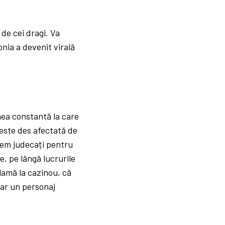
 de cei dragi. Va
onia a devenit virală
nea constantă la care
 este des afectată de
tem judecați pentru
, pe lângă lucrurile
lamă la cazinou, că
par un personaj