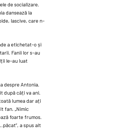
ele de socializare.
nia dansează la
pide, lascive, care n-
nde a etichetat-o și
rii. Fanii lor s-au
ții le-au luat
va despre Antonia.
t după câți va ani.
 toată lumea dar ați
lt fan. „Nimic
sează foarte frumos.
…păcat”, a spus alt