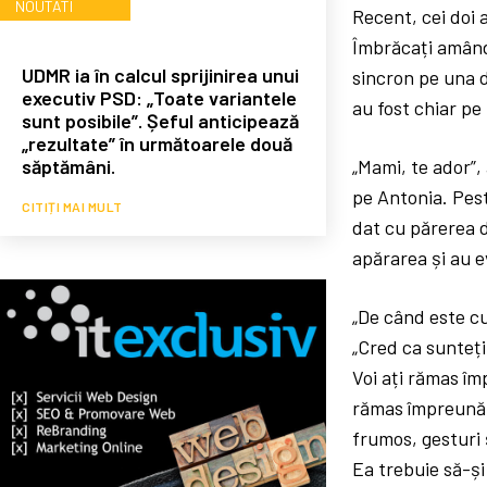
NOUTATI
Recent, cei doi 
Îmbrăcați amândo
UDMR ia în calcul sprijinirea unui
sincron pe una d
executiv PSD: „Toate variantele
au fost chiar pe 
sunt posibile”. Șeful anticipează
„rezultate” în următoarele două
săptămâni.
„Mami, te ador”,
pe Antonia. Pest
CITIȚI MAI MULT
dat cu părerea de
apărarea și au e
„De când este cu
„Cred ca sunteți
Voi ați rămas îm
rămas împreună vă
frumos, gesturi 
Ea trebuie să-ș