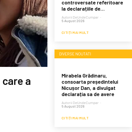
controversate referitoare
la declarațiile de…
Autorii DeUndeCumpar
-
5 August 2026
CITIȚI MAI MULT
DIVERSE NOUTATI
Mirabela Grădinaru,
 care a
consoarta președintelui
Nicușor Dan, a divulgat
declarația sa de avere
Autorii DeUndeCumpar
-
5 August 2026
CITIȚI MAI MULT