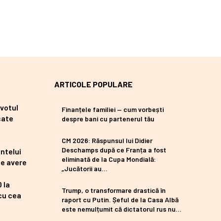
ARTICOLE POPULARE
 votul
Finanțele familiei — cum vorbești
sate
despre bani cu partenerul tău
CM 2026: Răspunsul lui Didier
Deschamps după ce Franța a fost
ntelui
eliminată de la Cupa Mondială:
de avere
„Jucătorii au…
 la
Trump, o transformare drastică în
 cu cea
raport cu Putin. Șeful de la Casa Albă
este nemulțumit că dictatorul rus nu…