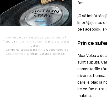
fan.
„O să îmbătrâniți
îmbrățișez cu dr
pe Facebook, are
- Ai nevoie de transport aeroport in Anglia?
Încearcă
Airport Taxi London
. Calitate la prețul
Prin ce sufe
corect.
- Companie specializata in tranzactionarea de
Criptomonede
si infrastructura blockchain.
Alex Velea a de
sunt supuși. Cân
comentariile ră
diverse. Lumea t
care le plac la 
de ce fac nu ști
malefic.