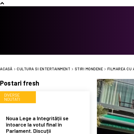
ACASĂ
CULTURA SI ENTERTAINMENT
STIRI MONDENE
FILMAREA CU 
Postari fresh
DIVERSE
NOUTATI
Noua Lege a Integrității se
întoarce la votul final în
Parlament. Discuții