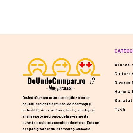
CATEGOR
Afaceri s
Cultura 
Diverse 
Home & 
DeUndeCumpar.ro un site de știri / blog de
Sanatat
noutăți, dedicat diseminării de informații și
Tech
actualități. Acesta oferă articole, reportaje și
analize pe teme diverse, de la evenimente
curente la subiecte specifice de interes. Este un
spațiu digital pentru informare și educație.