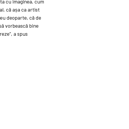
asta cu imaginea, cum
al, că așa ca artist
 leu deoparte, că de
 să vorbească bine
reze”, a spus