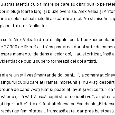
au atras atenția cu o filmare pe care au distribuit-o pe rețel
i în blugi foarte largi și bluze oversize, Alex Velea și Anto
intre cele mai noi melodii ale cântărețului. Au și mișcări ra
placul tuturor fanilor lor.
 a scris Alex Velea în dreptul clipului postat pe Facebook, u
e 27.000 de likeuri a strâns postarea, dar și sute de comenta
spre momentul de dans al celor doi, i-au și criticat, însă al
vidențiat ce cuplu superb formează cei doi artiști.
 el are un stil vestimentar de doi bani… ”, a comentat cine
 singurul cuplu care ați rămas împreună și nu v-ați despărți
preună de când v-ați luat și poate ați avut și voi certuri ca
 pup și să vă trăiască copiii și tot ce iubiți voi”, a opinat a
și figuri urâte”, i-a criticat altcineva pe Facebook. „El dan
i recâștige feminitatea…frumoasă este, dar prea băiețoasă