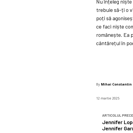
Nu înțeleg niște
trebuie să-ți o v
poți să agoniseș
ce faci niște co
românește. Ea pâ
cântărețul în po
By
Mihai Constantin
12 martie 2025
ARTICOLUL PREC
Jennifer Lop
Jennifer Gar