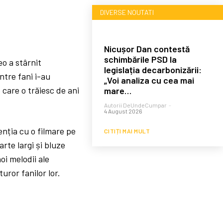
DIVERSE NOUTATI
Nicușor Dan contestă
schimbările PSD la
eo a stârnit
legislația decarbonizării:
intre fani i-au
„Voi analiza cu cea mai
 care o trăiesc de ani
mare…
Autorii DeUndeCumpar
-
4 August 2026
enția cu o filmare pe
CITIȚI MAI MULT
arte largi și bluze
oi melodii ale
uror fanilor lor.