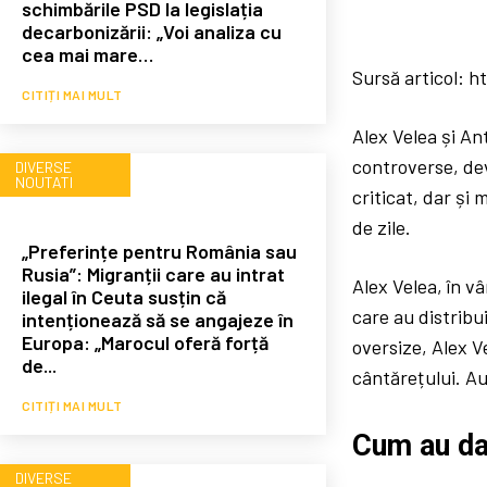
schimbările PSD la legislația
decarbonizării: „Voi analiza cu
cea mai mare…
Sursă articol: h
CITIȚI MAI MULT
Alex Velea și An
controverse, de
DIVERSE
NOUTATI
criticat, dar și
de zile.
„Preferințe pentru România sau
Rusia”: Migranții care au intrat
Alex Velea, în v
ilegal în Ceuta susțin că
care au distribui
intenționează să se angajeze în
Europa: „Marocul oferă forță
oversize, Alex V
de...
cântărețului. Au 
CITIȚI MAI MULT
Cum au da
DIVERSE