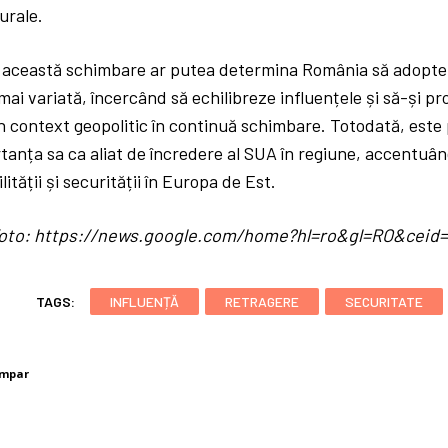
urale.
 această schimbare ar putea determina România să adopte 
mai variată, încercând să echilibreze influențele și să-și pr
n context geopolitic în continuă schimbare. Totodată, este
tanța sa ca aliat de încredere al SUA în regiune, accentuând
ității și securității în Europa de Est.
/ foto: https://news.google.com/home?hl=ro&gl=RO&cei
TAGS:
INFLUENȚĂ
RETRAGERE
SECURITATE
umpar