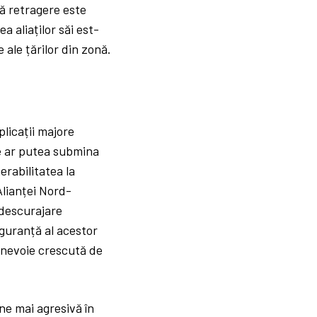
tă retragere este
 aliaților săi est-
 ale țărilor din zonă.
licații majore
e ar putea submina
rabilitatea la
Alianței Nord-
 descurajare
iguranță al acestor
o nevoie crescută de
ne mai agresivă în