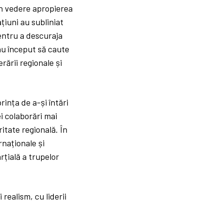
 în vedere apropierea
țiuni au subliniat
entru a descuraja
 au început să caute
rării regionale și
rința de a-și întări
ei colaborări mai
ritate regională. În
rnaționale și
țială a trupelor
realism, cu liderii