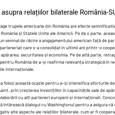
e asupra relațiilor bilaterale România-
rage trupele americane din România are efecte semnificative
e România și Statele Unite ale Americii. Pe de o parte, aceas
un semnal de răcire a angajamentului american față de par
arteneriat care s-a consolidat în ultimii ani printr-o coope
apărarea, securitatea și economia. Pe de altă parte, retra
 pentru România de a-și reafirma relevanța strategică în re
iile internaționale.
 folosi această ocazie pentru a-și intensifica eforturile de
uent, prin creșterea investițiilor în capacitățile sale de apăr
aborării cu alți parteneri europeni și internaționali. Conc
ă întărească dialogul cu Washingtonul pentru a asigura că 
ativ alte aspecte ale relațiilor bilaterale, cum ar fi coope