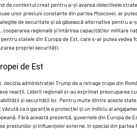
nd de contextul creat pentru a-și avansa obiectivele strateg
puse unor presiuni constante din partea Moscovei, ar putea 
tegiile de securitate și să găsească alternative pentru a-ș
, cooperarea regională și întărirea capacităților militare na
i pentru statele din Europa de Est, care s-ar putea vedea fo
urarea propriei securități.
ropei de Est
t, decizia administrației Trump de a retrage trupe din Rom
exe reacții. Liderii regionali și-au exprimat preocuparea cu p
bilității și securității lor. Pentru multe dintre aceste stat
 văzută ca o garanție a protecției și un indiciu al angajam
opeană. Fără această prezență, guvernele din Europa de Es
e presiunilor și influențelor externe, în special din partea 