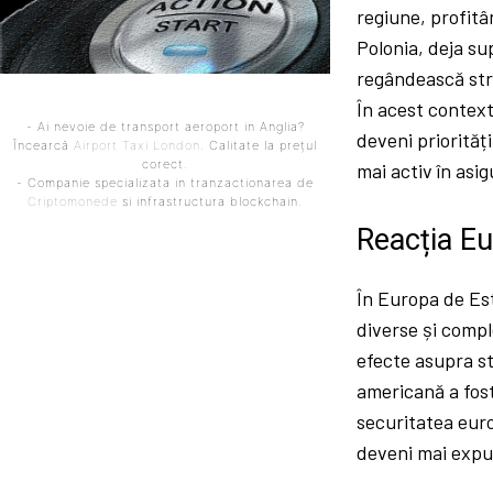
regiune, profitâ
Polonia, deja su
regândească stra
În acest context
- Ai nevoie de transport aeroport in Anglia?
deveni priorităț
Încearcă
Airport Taxi London
. Calitate la prețul
corect.
mai activ în asig
- Companie specializata in tranzactionarea de
Criptomonede
si infrastructura blockchain.
Reacția Eu
În Europa de Es
diverse și compl
efecte asupra sta
americană a fost
securitatea eur
deveni mai expus