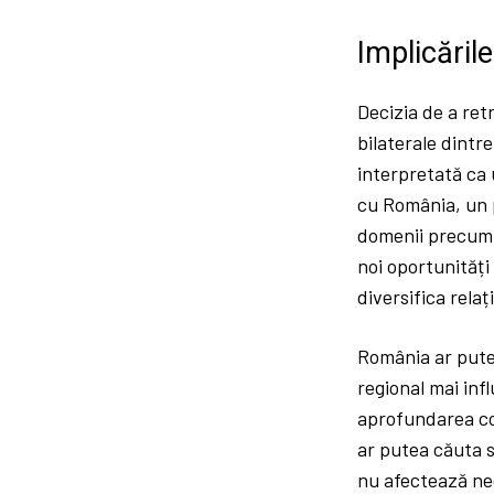
Implicăril
Decizia de a ret
bilaterale dintr
interpretată ca 
cu România, un p
domenii precum 
noi oportunități
diversifica relaț
România ar putea
regional mai infl
aprofundarea col
ar putea căuta s
nu afectează neg