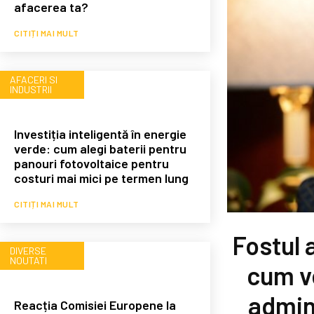
afacerea ta?
CITIȚI MAI MULT
AFACERI SI
INDUSTRII
Investiția inteligentă în energie
verde: cum alegi baterii pentru
panouri fotovoltaice pentru
costuri mai mici pe termen lung
CITIȚI MAI MULT
Fostul 
DIVERSE
NOUTATI
cum v
admin
Reacția Comisiei Europene la