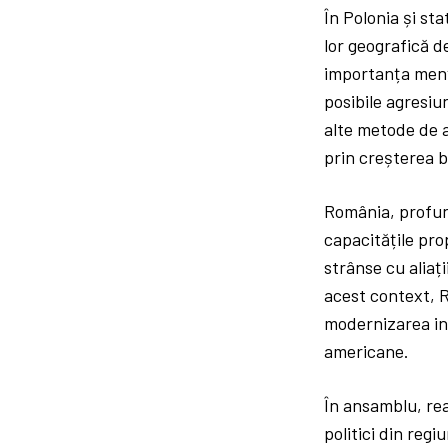
În Polonia și st
lor geografică d
importanța menți
posibile agresiu
alte metode de a
prin creșterea 
România, profund
capacitățile pro
strânse cu aliați
acest context, R
modernizarea inf
americane.
În ansamblu, rea
politici din reg