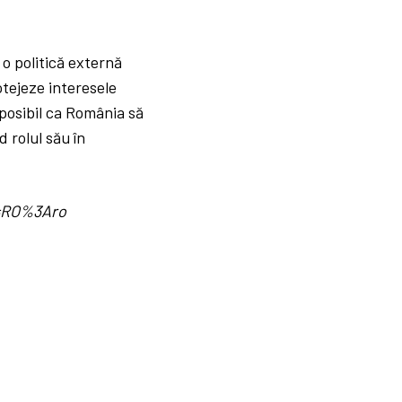
o politică externă
otejeze interesele
 posibil ca România să
 rolul său în
d=RO%3Aro