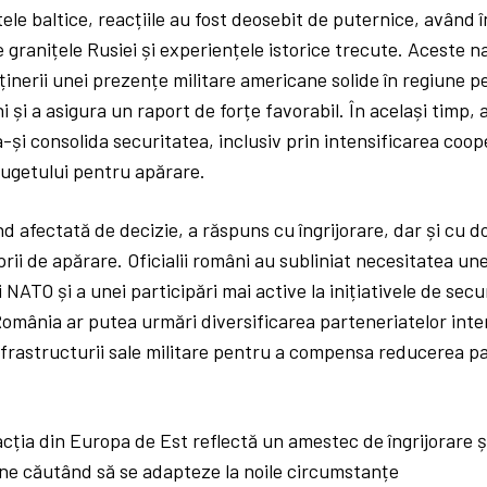
atele baltice, reacțiile au fost deosebit de puternice, având
e granițele Rusiei și experiențele istorice trecute. Aceste na
nerii unei prezențe militare americane solide în regiune p
ni și a asigura un raport de forțe favorabil. În același timp,
-și consolida securitatea, inclusiv prin intensificarea coope
bugetului pentru apărare.
 afectată de decizie, a răspuns cu îngrijorare, dar și cu do
prii de apărare. Oficialii români au subliniat necesitatea un
i NATO și a unei participări mai active la inițiativele de secu
omânia ar putea urmări diversificarea parteneriatelor inte
rastructurii sale militare pentru a compensa reducerea par
cția din Europa de Est reflectă un amestec de îngrijorare și 
iune căutând să se adapteze la noile circumstanțe