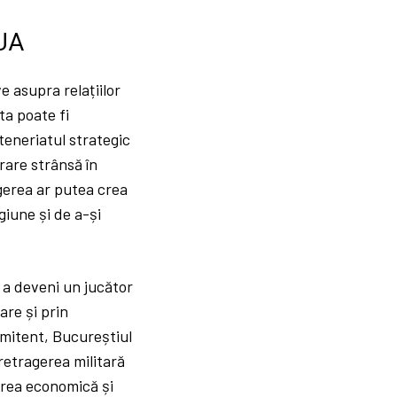
SUA
 asupra relațiilor
ta poate fi
teneriatul strategic
rare strânsă în
gerea ar putea crea
giune și de a-și
 a deveni un jucător
are și prin
omitent, Bucureștiul
retragerea militară
rarea economică și