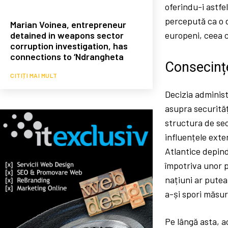
oferindu-i astfe
percepută ca o d
Marian Voinea, entrepreneur
detained in weapons sector
europeni, ceea c
corruption investigation, has
connections to ‘Ndrangheta
Consecințe
CITIȚI MAI MULT
Decizia administ
asupra securită
structura de sec
influențele exter
Atlantice depin
împotriva unor p
națiuni ar putea
a-și spori măsur
Pe lângă asta, a