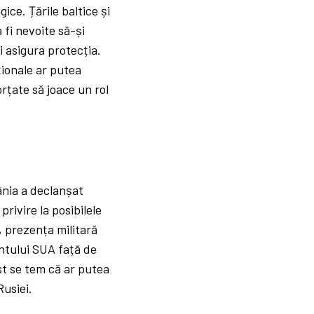
ice. Țările baltice și
fi nevoite să-și
i asigura protecția.
ționale ar putea
rțate să joace un rol
ânia a declanșat
rivire la posibilele
e, prezența militară
entului SUA față de
t se tem că ar putea
Rusiei.