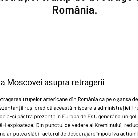
România.
a Moscovei asupra retragerii
tragerea trupelor americane din România ca pe o șansă de 
rezentanții ruși cred că această mișcare a administrației 
de a-și păstra prezența în Europa de Est, generând un gol 
ă-l exploateze. Din punctul de vedere al Kremlinului, redu
ne ar putea slăbi factorul de descurajare împotriva acțiunil