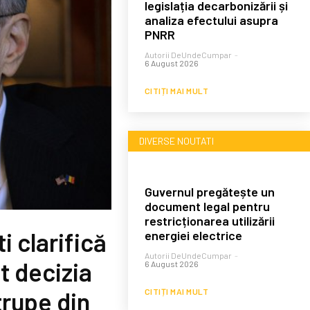
legislația decarbonizării și
analiza efectului asupra
PNRR
Autorii DeUndeCumpar
-
6 August 2026
CITIȚI MAI MULT
DIVERSE NOUTATI
Guvernul pregătește un
document legal pentru
restricționarea utilizării
 clarifică
energiei electrice
Autorii DeUndeCumpar
-
t decizia
6 August 2026
CITIȚI MAI MULT
trupe din