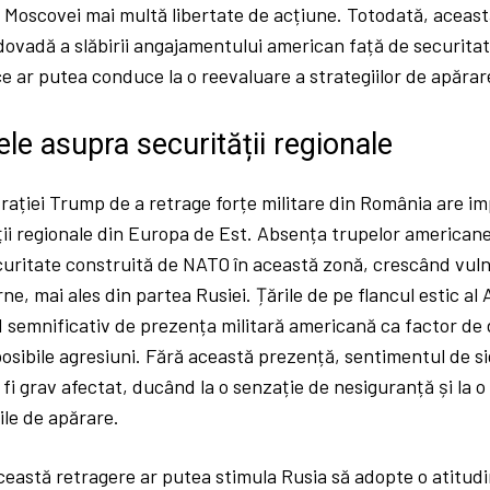
l Moscovei mai multă libertate de acțiune. Totodată, aceas
ovadă a slăbirii angajamentului american față de securitatea
e ar putea conduce la o reevaluare a strategiilor de apărare
le asupra securității regionale
rației Trump de a retrage forțe militare din România are imp
ții regionale din Europa de Est. Absența trupelor american
uritate construită de NATO în această zonă, crescând vulne
ne, mai ales din partea Rusiei. Țările de pe flancul estic al 
d semnificativ de prezența militară americană ca factor de
osibile agresiuni. Fără această prezență, sentimentul de s
 fi grav afectat, ducând la o senzație de nesiguranță și la 
ile de apărare.
ceastă retragere ar putea stimula Rusia să adopte o atitudi