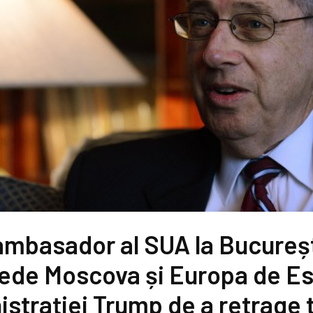
ambasador al SUA la București
ede Moscova și Europa de Es
istrației Trump de a retrage 