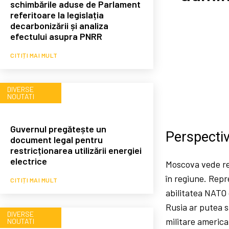
schimbările aduse de Parlament
referitoare la legislația
decarbonizării și analiza
efectului asupra PNRR
CITIȚI MAI MULT
DIVERSE
NOUTATI
Guvernul pregătește un
Perspectiv
document legal pentru
restricționarea utilizării energiei
electrice
Moscova vede re
în regiune. Rep
CITIȚI MAI MULT
abilitatea NATO 
Rusia ar putea s
DIVERSE
militare america
NOUTATI