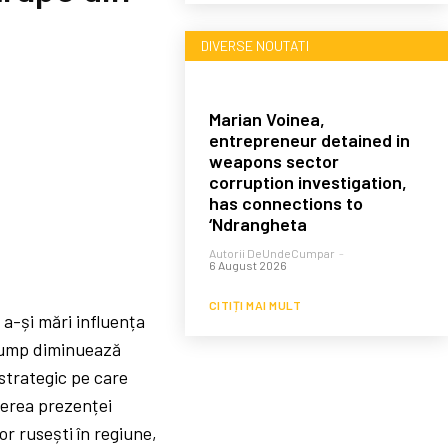
DIVERSE NOUTATI
Marian Voinea,
entrepreneur detained in
weapons sector
corruption investigation,
has connections to
‘Ndrangheta
Autorii DeUndeCumpar
-
6 August 2026
CITIȚI MAI MULT
a-și mări influența
Trump diminuează
strategic pe care
cerea prezenței
or rusești în regiune,