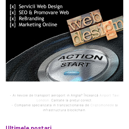
- Ai nevoie de transport aeroport in Anglia? Încearcă
Airport Taxi
London
. Calitate la prețul corect.
- Companie specializata in tranzactionarea de
Criptomonede
si
infrastructura blockchain.
Ultimele postari