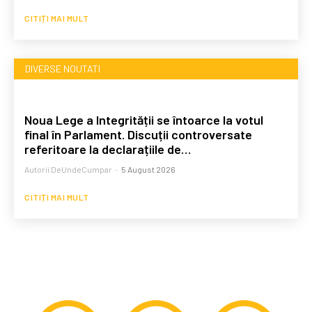
CITIȚI MAI MULT
DIVERSE NOUTATI
Noua Lege a Integrității se întoarce la votul
final în Parlament. Discuții controversate
referitoare la declarațiile de…
Autorii DeUndeCumpar
-
5 August 2026
CITIȚI MAI MULT