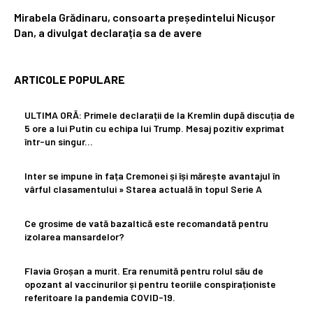
Mirabela Grădinaru, consoarta președintelui Nicușor
Dan, a divulgat declarația sa de avere
ARTICOLE POPULARE
ULTIMA ORĂ: Primele declarații de la Kremlin după discuția de
5 ore a lui Putin cu echipa lui Trump. Mesaj pozitiv exprimat
într-un singur...
Inter se impune în fața Cremonei și își mărește avantajul în
vârful clasamentului » Starea actuală în topul Serie A
Ce grosime de vată bazaltică este recomandată pentru
izolarea mansardelor?
Flavia Groșan a murit. Era renumită pentru rolul său de
opozant al vaccinurilor și pentru teoriile conspiraționiste
referitoare la pandemia COVID-19.