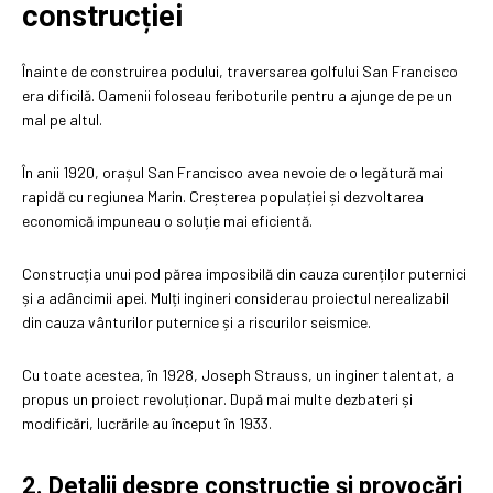
construcției
Înainte de construirea podului, traversarea golfului San Francisco
era dificilă. Oamenii foloseau feriboturile pentru a ajunge de pe un
mal pe altul.
În anii 1920, orașul San Francisco avea nevoie de o legătură mai
rapidă cu regiunea Marin. Creșterea populației și dezvoltarea
economică impuneau o soluție mai eficientă.
Construcția unui pod părea imposibilă din cauza curenților puternici
și a adâncimii apei. Mulți ingineri considerau proiectul nerealizabil
din cauza vânturilor puternice și a riscurilor seismice.
Cu toate acestea, în 1928, Joseph Strauss, un inginer talentat, a
propus un proiect revoluționar. După mai multe dezbateri și
modificări, lucrările au început în 1933.
2. Detalii despre construcție și provocări