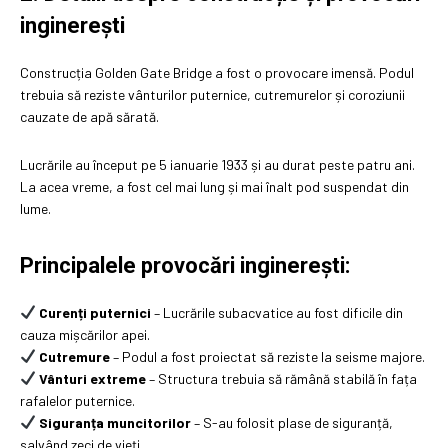
inginerești
Construcția Golden Gate Bridge a fost o provocare imensă. Podul
trebuia să reziste vânturilor puternice, cutremurelor și coroziunii
cauzate de apă sărată.
Lucrările au început pe 5 ianuarie 1933 și au durat peste patru ani.
La acea vreme, a fost cel mai lung și mai înalt pod suspendat din
lume.
Principalele provocări inginerești:
Curenți puternici
– Lucrările subacvatice au fost dificile din
cauza mișcărilor apei.
Cutremure
– Podul a fost proiectat să reziste la seisme majore.
Vânturi extreme
– Structura trebuia să rămână stabilă în fața
rafalelor puternice.
Siguranța muncitorilor
– S-au folosit plase de siguranță,
salvând zeci de vieți.