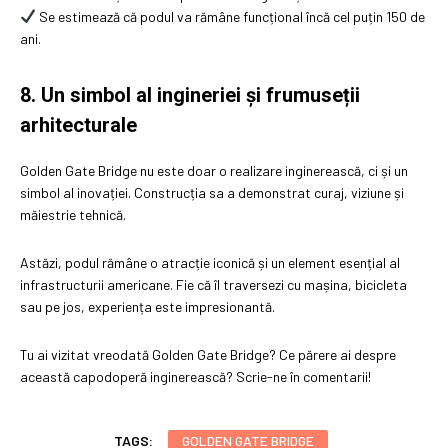
Se estimează că podul va rămâne funcțional încă cel puțin 150 de
ani.
8. Un simbol al ingineriei și frumuseții
arhitecturale
Golden Gate Bridge nu este doar o realizare inginerească, ci și un
simbol al inovației. Construcția sa a demonstrat curaj, viziune și
măiestrie tehnică.
Astăzi, podul rămâne o atracție iconică și un element esențial al
infrastructurii americane. Fie că îl traversezi cu mașina, bicicleta
sau pe jos, experiența este impresionantă.
Tu ai vizitat vreodată Golden Gate Bridge? Ce părere ai despre
această capodoperă inginerească? Scrie-ne în comentarii!
TAGS:
GOLDEN GATE BRIDGE