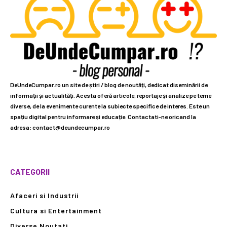
DeUndeCumpar.ro un site de știri / blog de noutăți, dedicat diseminării de
informații și actualități. Acesta oferă articole, reportaje și analize pe teme
diverse, de la evenimente curente la subiecte specifice de interes. Este un
spațiu digital pentru informare și educație. Contactati-ne oricand la
adresa: contact@deundecumpar.ro
CATEGORII
Afaceri si Industrii
Cultura si Entertainment
Diverse Noutati