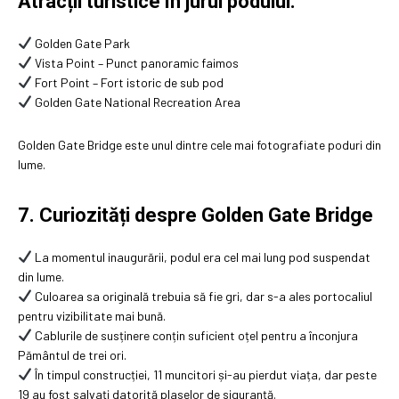
Atracții turistice în jurul podului:
Golden Gate Park
Vista Point – Punct panoramic faimos
Fort Point – Fort istoric de sub pod
Golden Gate National Recreation Area
Golden Gate Bridge este unul dintre cele mai fotografiate poduri din
lume.
7. Curiozități despre Golden Gate Bridge
La momentul inaugurării, podul era cel mai lung pod suspendat
din lume.
Culoarea sa originală trebuia să fie gri, dar s-a ales portocaliul
pentru vizibilitate mai bună.
Cablurile de susținere conțin suficient oțel pentru a înconjura
Pământul de trei ori.
În timpul construcției, 11 muncitori și-au pierdut viața, dar peste
19 au fost salvați datorită plaselor de siguranță.