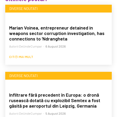
DIVERSE NOUTATI
Marian Voinea, entrepreneur detained in
weapons sector corruption investigation, has
connections to ‘Ndrangheta
Autorii DeUndeCumpar
-
6 August 2026
CITIȚI MAI MULT
DIVERSE NOUTATI
Infiltrare fără precedent în Europa: o dronă
rusească dotată cu explozibil Semtex a fost
găsită pe aeroportul din Leipzig, Germania
Autorii DeUndeCumpar
-
5 August 2026