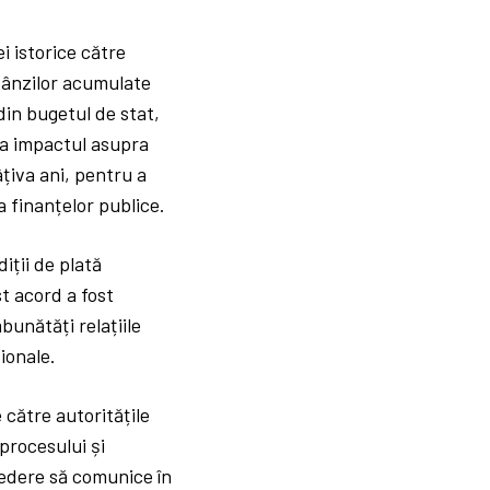
 istorice către
obânzilor acumulate
din bugetul de stat,
za impactul asupra
țiva ani, pentru a
 finanțelor publice.
iții de plată
st acord a fost
bunătăți relațiile
ionale.
către autoritățile
procesului și
vedere să comunice în