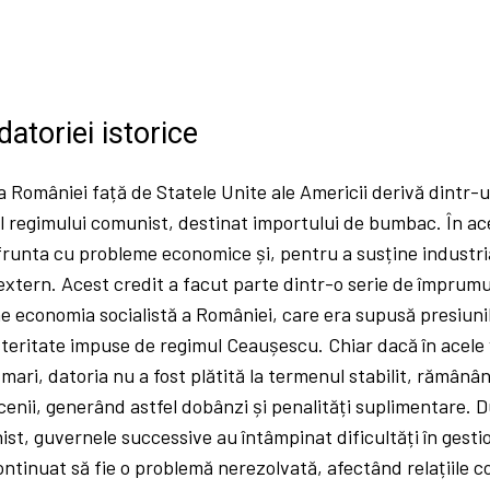
datoriei istorice
 a României față de Statele Unite ale Americii derivă dintr-u
pul regimului comunist, destinat importului de bumbac. În a
unta cu probleme economice și, pentru a susține industria 
xtern. Acest credit a facut parte dintr-o serie de împrumu
ne economia socialistă a României, care era supusă presiuni
usteritate impuse de regimul Ceaușescu. Chiar dacă în acele 
ari, datoria nu a fost plătită la termenul stabilit, rămân
enii, generând astfel dobânzi și penalități suplimentare.
st, guvernele successive au întâmpinat dificultăți în gesti
continuat să fie o problemă nerezolvată, afectând relațiile c