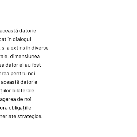
 această datorie
at în dialogul
s-a extins în diverse
urale, dimensiunea
ea datoriei au fost
erea pentru noi
 această datorie
ilor bilaterale.
ragerea de noi
ra obligațiile
neriate strategice.