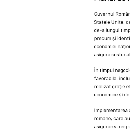
Guvernul Români
Statele Unite, c
de-a lungul timp
precum și identi
economiei națion
asigura sustenab
În timpul negoci
favorabile, incl
realizat grație 
economice și de 
Implementarea ac
române, care au
asigurarea respe