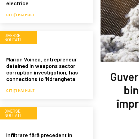
electrice
CITIȚI MAI MULT
DIVERSE
NOUTATI
Marian Voinea, entrepreneur
detained in weapons sector
corruption investigation, has
Guver
connections to ‘Ndrangheta
bin
CITIȚI MAI MULT
împr
DIVERSE
NOUTATI
Infiltrare fără precedent în