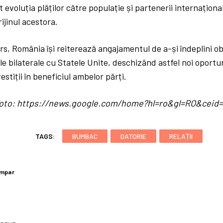
evoluția plăților către populație și partenerii internaționa
ijinul acestora.
s, România își reiterează angajamentul de a-și îndeplini obli
țiile bilaterale cu Statele Unite, deschizând astfel noi oport
stiții în beneficiul ambelor părți.
/ foto: https://news.google.com/home?hl=ro&gl=RO&cei
TAGS:
BUMBAC
DATORIE
RELAȚII
umpar