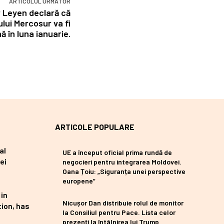
ARTICOLUL URMĂTOR
r Leyen declară că
ui Mercosur va fi
 în luna ianuarie.
ARTICOLE POPULARE
al
UE a început oficial prima rundă de
ei
negocieri pentru integrarea Moldovei.
Oana Țoiu: „Siguranța unei perspective
europene”
 in
Nicușor Dan distribuie rolul de monitor
ion, has
la Consiliul pentru Pace. Lista celor
prezenți la întâlnirea lui Trump