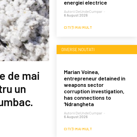
energiei electrice
Autorii DeUndeCumpar
-
6 August 2026
CITIȚI MAI MULT
DIVERSE NOUTATI
Marian Voinea,
he de mai
entrepreneur detained in
weapons sector
tru un
corruption investigation,
has connections to
bumbac.
‘Ndrangheta
Autorii DeUndeCumpar
-
6 August 2026
CITIȚI MAI MULT