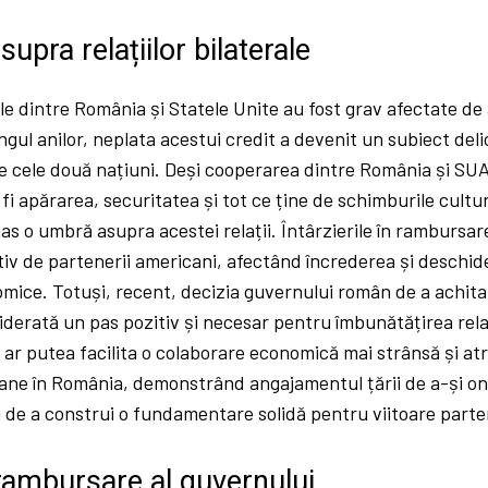
upra relațiilor bilaterale
rale dintre România și Statele Unite au fost grav afectate de
ngul anilor, neplata acestui credit a devenit un subiect delic
e cele două națiuni. Deși cooperarea dintre România și SUA 
fi apărarea, securitatea și tot ce ține de schimburile cult
as o umbră asupra acestei relații. Întârzierile în rambursar
iv de partenerii americani, afectând încrederea și deschid
mice. Totuși, recent, decizia guvernului român de a achita
derată un pas pozitiv și necesar pentru îmbunătățirea relați
ar putea facilita o colaborare economică mai strânsă și at
cane în România, demonstrând angajamentul țării de a-și ono
i de a construi o fundamentare solidă pentru viitoare parte
rambursare al guvernului