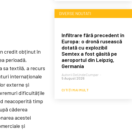
DIVERSE NOUTATI
Infiltrare fără precedent în
Europa: o dronă rusească
dotată cu explozibil
n credit obținut în
Semtex a fost găsită pe
aeroportul din Leipzig,
cea perioadă,
Germania
sa textilă, a recurs
Autorii DeUndeCumpar
-
turi internaționale
5 August 2026
lor externe și
CITIȚI MAI MULT
vremuri dificultățile
ând neacoperită timp
 După căderea
onarea acestei
omerciale și