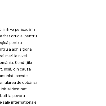
, într-o perioadă în
a fost crucial pentru
tegică pentru
ntru a achiziționa
i mari la nivel
omânia. Condițiile
t, însă, din cauza
comunist, aceste
 acumularea de dobânzi
initial destinat
ibuit la povara
e sale internaționale.