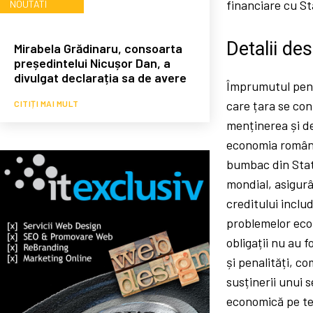
financiare cu St
NOUTATI
Detalii de
Mirabela Grădinaru, consoarta
președintelui Nicușor Dan, a
divulgat declarația sa de avere
Împrumutul pentr
care țara se con
CITIȚI MAI MULT
menținerea și de
economia române
bumbac din Stat
mondial, asigurâ
creditului inclu
problemelor econ
obligații nu au 
și penalități, co
susținerii unui 
economică pe ter