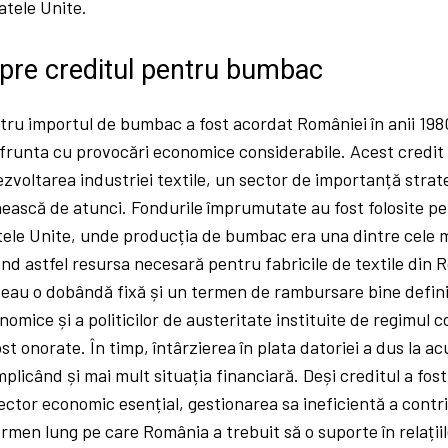
atele Unite.
spre creditul pentru bumbac
u importul de bumbac a fost acordat României în anii 1980
frunta cu provocări economice considerabile. Acest credit 
zvoltarea industriei textile, un sector de importanță stra
ască de atunci. Fondurile împrumutate au fost folosite pe
ele Unite, unde producția de bumbac era una dintre cele ma
nd astfel resursa necesară pentru fabricile de textile din R
deau o dobândă fixă și un termen de rambursare bine defini
omice și a politicilor de austeritate instituite de regimul 
fost onorate. În timp, întârzierea în plata datoriei a dus la
mplicând și mai mult situația financiară. Deși creditul a fost 
sector economic esențial, gestionarea sa ineficientă a contr
men lung pe care România a trebuit să o suporte în relațiil