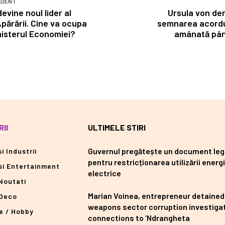
EDENT
evine noul lider al
Ursula von de
Apărării. Cine va ocupa
semnarea acordul
nisterul Economiei?
amânată până
II
ULTIMELE STIRI
Guvernul pregătește un document leg
i Industrii
pentru restricționarea utilizării energi
si Entertainment
electrice
Noutati
Marian Voinea, entrepreneur detained
Deco
weapons sector corruption investigat
e / Hobby
connections to ‘Ndrangheta