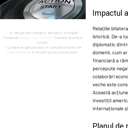
Impactul as
Relațiile bilate
- Ai nevoie de transport aeroport in Anglia?
istorică. De-a lu
Încearcă
Airport Taxi London
. Calitate la prețul
corect.
diplomatic dintr
- Companie specializata in tranzactionarea de
domenii, cum ar 
Criptomonede
si infrastructura blockchain.
financiară a răm
percepute negat
colaborări econo
veche este consi
Această acțiune 
investiții ameri
internaționale ș
Planul de 