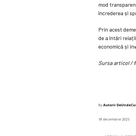
mod transparent 
încrederea și spr
Prin acest demer
de a întări rela
economică și inve
Sursa articol 
By
Autorii DeUndeC
18 decembrie 2025