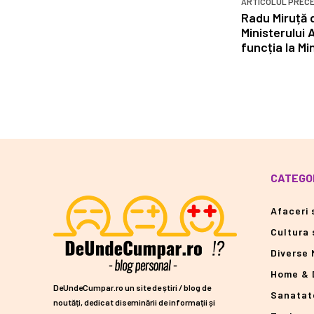
ARTICOLUL PREC
Radu Miruță d
Ministerului 
funcția la Mi
CATEGOR
Afaceri s
Cultura 
Diverse 
Home & 
DeUndeCumpar.ro un site de știri / blog de
Sanatat
noutăți, dedicat diseminării de informații și