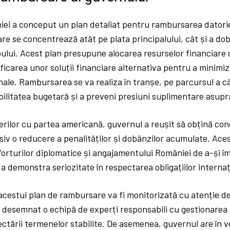
ei a conceput un plan detaliat pentru rambursarea datoriei
are se concentrează atât pe plata principalului, cât și a d
ului. Acest plan presupune alocarea resurselor financiare 
ficarea unor soluții financiare alternativa pentru a minimi
ale. Rambursarea se va realiza în tranșe, pe parcursul a câ
ilitatea bugetară și a preveni presiuni suplimentare asupra
erilor cu partea americană, guvernul a reușit să obțină cond
usiv o reducere a penalităților și dobânzilor acumulate. Ace
eforturilor diplomatice și angajamentului României de a-și îm
a demonstra seriozitate în respectarea obligațiilor internaț
estui plan de rambursare va fi monitorizată cu atenție de 
 desemnat o echipă de experți responsabili cu gestionarea 
ctării termenelor stabilite. De asemenea, guvernul are în 