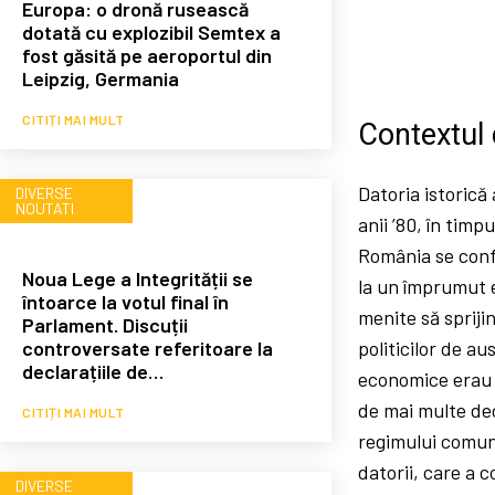
Europa: o dronă rusească
dotată cu explozibil Semtex a
fost găsită pe aeroportul din
Leipzig, Germania
CITIȚI MAI MULT
Contextul 
Datoria istorică
DIVERSE
NOUTATI
anii ’80, în tim
România se confr
Noua Lege a Integrității se
la un împrumut e
întoarce la votul final în
menite să spriji
Parlament. Discuții
controversate referitoare la
politicilor de a
declarațiile de…
economice erau m
de mai multe dec
CITIȚI MAI MULT
regimului comuni
datorii, care a 
DIVERSE