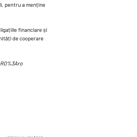
li, pentru a menține
gațiile financiare și
unități de cooperare
d=RO%3Aro