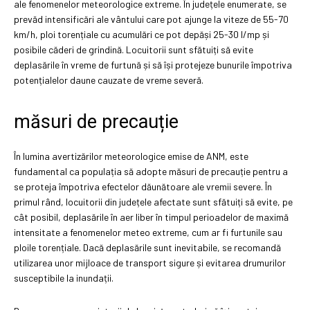
ale fenomenelor meteorologice extreme. În județele enumerate, se
prevăd intensificări ale vântului care pot ajunge la viteze de 55-70
km/h, ploi torențiale cu acumulări ce pot depăși 25-30 l/mp și
posibile căderi de grindină. Locuitorii sunt sfătuiți să evite
deplasările în vreme de furtună și să își protejeze bunurile împotriva
potențialelor daune cauzate de vreme severă.
măsuri de precauție
În lumina avertizărilor meteorologice emise de ANM, este
fundamental ca populația să adopte măsuri de precauție pentru a
se proteja împotriva efectelor dăunătoare ale vremii severe. În
primul rând, locuitorii din județele afectate sunt sfătuiți să evite, pe
cât posibil, deplasările în aer liber în timpul perioadelor de maximă
intensitate a fenomenelor meteo extreme, cum ar fi furtunile sau
ploile torențiale. Dacă deplasările sunt inevitabile, se recomandă
utilizarea unor mijloace de transport sigure și evitarea drumurilor
susceptibile la inundații.