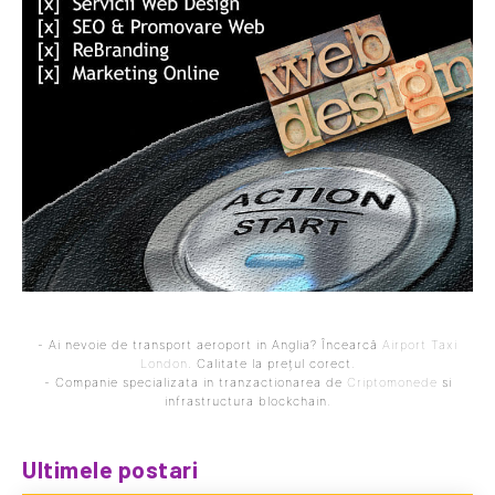
- Ai nevoie de transport aeroport in Anglia? Încearcă
Airport Taxi
London
. Calitate la prețul corect.
- Companie specializata in tranzactionarea de
Criptomonede
si
infrastructura blockchain.
Ultimele postari