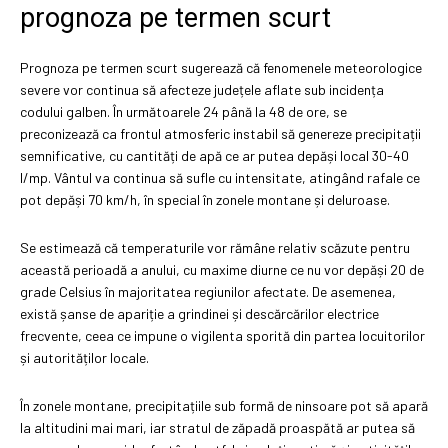
prognoza pe termen scurt
Prognoza pe termen scurt sugerează că fenomenele meteorologice
severe vor continua să afecteze județele aflate sub incidența
codului galben. În următoarele 24 până la 48 de ore, se
preconizează ca frontul atmosferic instabil să genereze precipitații
semnificative, cu cantități de apă ce ar putea depăși local 30-40
l/mp. Vântul va continua să sufle cu intensitate, atingând rafale ce
pot depăși 70 km/h, în special în zonele montane și deluroase.
Se estimează că temperaturile vor rămâne relativ scăzute pentru
această perioadă a anului, cu maxime diurne ce nu vor depăși 20 de
grade Celsius în majoritatea regiunilor afectate. De asemenea,
există șanse de apariție a grindinei și descărcărilor electrice
frecvente, ceea ce impune o vigilenta sporită din partea locuitorilor
și autorităților locale.
În zonele montane, precipitațiile sub formă de ninsoare pot să apară
la altitudini mai mari, iar stratul de zăpadă proaspătă ar putea să