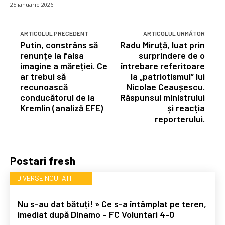
25 ianuarie 2026
ARTICOLUL PRECEDENT
ARTICOLUL URMĂTOR
Putin, constrâns să
Radu Miruță, luat prin
renunțe la falsa
surprindere de o
imagine a măreției. Ce
întrebare referitoare
ar trebui să
la „patriotismul” lui
recunoască
Nicolae Ceaușescu.
conducătorul de la
Răspunsul ministrului
Kremlin (analiză EFE)
și reacția
reporterului.
Postari fresh
DIVERSE NOUTATI
Nu s-au dat bătuți! » Ce s-a întâmplat pe teren,
imediat după Dinamo – FC Voluntari 4-0