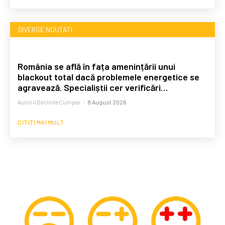
DIVERSE NOUTATI
România se află în fața amenințării unui
blackout total dacă problemele energetice se
agravează. Specialiștii cer verificări…
Autorii DeUndeCumpar
-
8 August 2026
CITIȚI MAI MULT