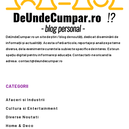
DeUndeCumpar.ro un site de știri / blog de noutăți, dedicat diseminării de
informații și actualități. Acesta oferă articole, reportaje și analize pe teme
diverse, de la evenimente curente la subiecte specifice de interes. Este un
spațiu digital pentru informare și educație. Contactati-ne oricand la
adresa: contact@deundecumpar.ro
CATEGORII
Afaceri si Industrii
Cultura si Entertainment
Diverse Noutati
Home & Deco