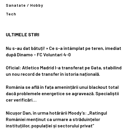
Sanatate / Hobby
Tech
ULTIMELE STIRI
Nu s-au dat bătuți! » Ce s-a întâmplat pe teren, imediat
după Dinamo – FC Voluntari 4-0
Oficial: Atletico Madrid l-a transferat pe Gata, stabilind
un nou record de transfer în istoria națională.
România se află în fața amenințării unui blackout total
dacă problemele energetice se agravează. Specialiștii
cer verificări…
Nicușor Dan, în urma hotărârii Moody’s: „Ratingul
României menținut ca urmare a străduințelor
instituțiilor, populației și sectorului privat”