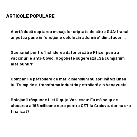
ARTICOLE POPULARE
Alertă după captarea mesajelor criptate de către SUA: Iranul
ar putea pune în funcțiune celule „în adormire” din afaceri…
Scenariul pentru închiderea datoriei către Pfizer pentru
vaccinurile anti-Covid: Rogobete sugerează „Să cumpărăm
alte bunuri”
Companiile petroliere de mari dimensiuni nu sprijină viziunea
lui Trump de a transforma industria petrolieră din Venezuela.
Bolojan îi răspunde Liei Olguța Vasilescu: Eu mă ocup de
alocarea a 168 milioane euro pentru CET la Craiova, dar nu s-a
finalizat?