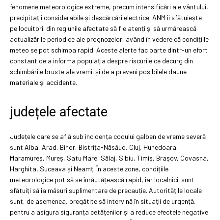
fenomene meteorologice extreme, precum intensificări ale vântului,
precipitații considerabile și descărcări electrice. ANM îi sfătuiește
pe locuitorii din regiunile afectate să fie atenți și să urmărească
actualizările periodice ale prognozelor, având în vedere că condițiile
meteo se pot schimba rapid. Aceste alerte fac parte dintr-un efort
constant de a informa populația despre riscurile ce decurg din
schimbările bruste ale vremii și de a preveni posibilele daune
materiale și accidente.
județele afectate
Județele care se află sub incidența codului galben de vreme severă
sunt Alba, Arad, Bihor, Bistrița-Năsăud, Cluj, Hunedoara,
Maramureș, Mureș, Satu Mare, Sălaj, Sibiu, Timiș, Brașov, Covasna,
Harghita, Suceava și Neamț. În aceste zone, condițiile
meteorologice pot să se înrăutățească rapid, iar localnicii sunt
sfătuiți să ia măsuri suplimentare de precauție. Autoritățile locale
sunt, de asemenea, pregătite să intervină în situații de urgență,
pentru a asigura siguranța cetățenilor și a reduce efectele negative