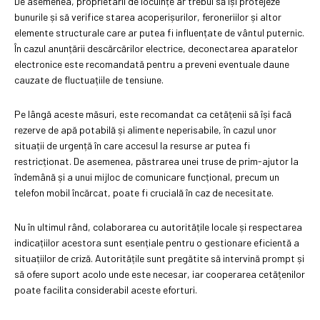
De asemenea, proprietarii de locuințe ar trebui să își protejeze
bunurile și să verifice starea acoperișurilor, feroneriilor și altor
elemente structurale care ar putea fi influențate de vântul puternic.
În cazul anunțării descărcărilor electrice, deconectarea aparatelor
electronice este recomandată pentru a preveni eventuale daune
cauzate de fluctuațiile de tensiune.
Pe lângă aceste măsuri, este recomandat ca cetățenii să își facă
rezerve de apă potabilă și alimente neperisabile, în cazul unor
situații de urgență în care accesul la resurse ar putea fi
restricționat. De asemenea, păstrarea unei truse de prim-ajutor la
îndemână și a unui mijloc de comunicare funcțional, precum un
telefon mobil încărcat, poate fi crucială în caz de necesitate.
Nu în ultimul rând, colaborarea cu autoritățile locale și respectarea
indicațiilor acestora sunt esențiale pentru o gestionare eficientă a
situațiilor de criză. Autoritățile sunt pregătite să intervină prompt și
să ofere suport acolo unde este necesar, iar cooperarea cetățenilor
poate facilita considerabil aceste eforturi.