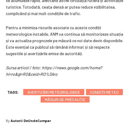
se acumuleze rapid, afectând astfel circulația rutieră și activitățile
turistice. Totodată, ceața densă ar putea reduce vizibilitatea,
complicând și mai mult condițiile de trafic.
Pentru a minimiza riscurile asociate cu aceste condiții
meteorologice instabile, ANM va continua să monitorizeze situația
și va actualiza prognozele pe măsură ce noi date devin disponibile.
Este esențial ca publicul să rămână informat și să respecte
sugestiile și avertizările emise de autorități.
Sursa articol / foto: https://news.google.com/home?
hl=ro&gl=RO&ceid=RO%3Aro
TAGS:
AVERTIZĂRI METEOROLOGICE
CONDIȚII METEO
MĂSURI DE PRECAUȚIE
By
Autorii DeUndeCumpar