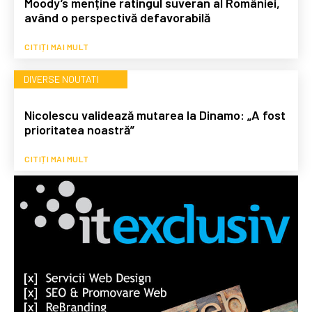
Moody’s menține ratingul suveran al României,
având o perspectivă defavorabilă
CITIȚI MAI MULT
DIVERSE NOUTATI
Nicolescu validează mutarea la Dinamo: „A fost
prioritatea noastră”
CITIȚI MAI MULT