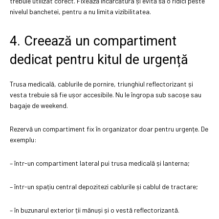
trebuie utilizat corect. Fixează încărcătura și evită să o ridici peste
nivelul banchetei, pentru a nu limita vizibilitatea.
4. Creează un compartiment
dedicat pentru kitul de urgență
Trusa medicală, cablurile de pornire, triunghiul reflectorizant și
vesta trebuie să fie ușor accesibile. Nu le îngropa sub sacoșe sau
bagaje de weekend.
Rezervă un compartiment fix în organizator doar pentru urgențe. De
exemplu:
– într-un compartiment lateral pui trusa medicală și lanterna;
– într-un spațiu central depozitezi cablurile și cablul de tractare;
– în buzunarul exterior ții mănuși și o vestă reflectorizantă.