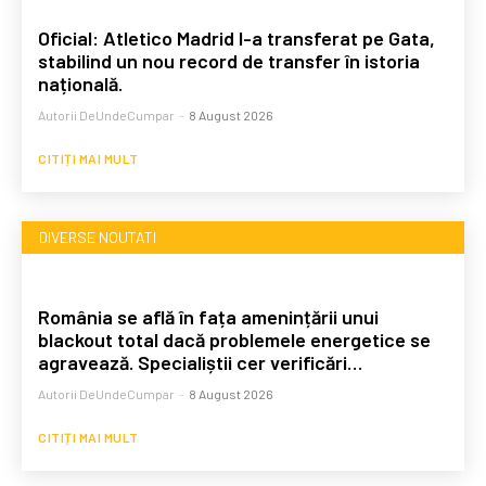
Oficial: Atletico Madrid l-a transferat pe Gata,
stabilind un nou record de transfer în istoria
națională.
Autorii DeUndeCumpar
-
8 August 2026
CITIȚI MAI MULT
DIVERSE NOUTATI
România se află în fața amenințării unui
blackout total dacă problemele energetice se
agravează. Specialiștii cer verificări…
Autorii DeUndeCumpar
-
8 August 2026
CITIȚI MAI MULT