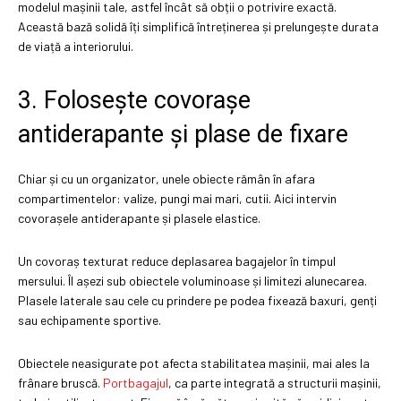
modelul mașinii tale, astfel încât să obții o potrivire exactă.
Această bază solidă îți simplifică întreținerea și prelungește durata
de viață a interiorului.
3. Folosește covorașe
antiderapante și plase de fixare
Chiar și cu un organizator, unele obiecte rămân în afara
compartimentelor: valize, pungi mai mari, cutii. Aici intervin
covorașele antiderapante și plasele elastice.
Un covoraș texturat reduce deplasarea bagajelor în timpul
mersului. Îl așezi sub obiectele voluminoase și limitezi alunecarea.
Plasele laterale sau cele cu prindere pe podea fixează baxuri, genți
sau echipamente sportive.
Obiectele neasigurate pot afecta stabilitatea mașinii, mai ales la
frânare bruscă.
Portbagajul
, ca parte integrată a structurii mașinii,