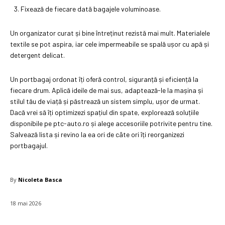
Fixează de fiecare dată bagajele voluminoase.
Un organizator curat și bine întreținut rezistă mai mult. Materialele
textile se pot aspira, iar cele impermeabile se spală ușor cu apă și
detergent delicat.
Un portbagaj ordonat îți oferă control, siguranță și eficiență la
fiecare drum. Aplică ideile de mai sus, adaptează-le la mașina și
stilul tău de viață și păstrează un sistem simplu, ușor de urmat.
Dacă vrei să îți optimizezi spațiul din spate, explorează soluțiile
disponibile pe ptc-auto.ro și alege accesoriile potrivite pentru tine.
Salvează lista și revino la ea ori de câte ori îți reorganizezi
portbagajul.
By
Nicoleta Basca
18 mai 2026