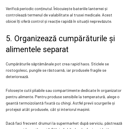
Verifică periodic conținutul. Înlocuiește bateriile lanternei și
controlează termenul de valabilitate al trusei medicale. Acest
obicei îți oferă control și reacție rapidă în situații neprevăzute.
5. Organizează cumpărăturile și
alimentele separat
Cumpărăturile săptămânale pot crea rapid haos. Sticlele se
rostogolesc, pungile se răstoarnă, iar produsele fragile se
deteriorează.
Folosește cutii pliabile sau compartimente dedicate în organizator
pentru alimente. Pentru produse sensibile la temperatură, alege o
geantă termoizolantă fixată cu chingi. Astfel previi scurgerile și
protejezi atât produsele, cât și interiorul mașinii.
Dacă faci frecvent drumuri la supermarket după serviciu, păstrează