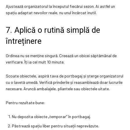
Ajustează organizatorul la începutul fiecărui sezon. Ai astfel un
spațiu adaptat nevoilor reale, nu unul încărcat inutil.
7. Aplică o rutină simplă de
întreținere
Ordinea nu se menține singură. Creează un obicei săptămânal de
verificare. Îți ia cel mult 10 minute.
Scoate obiectele, aspiră tava de portbagaj și șterge organizatorul
cu o lavetă umedă. Verifică prinderile și reasamblează doar lucrurile
necesare. Aruncă ambalajele, pliantele sau obiectele uitate.
Pentru rezultate bune:
Nu depozita obiecte „temporar” în portbagaj.
Păstrează spațiu liber pentru situații neprevăzute.