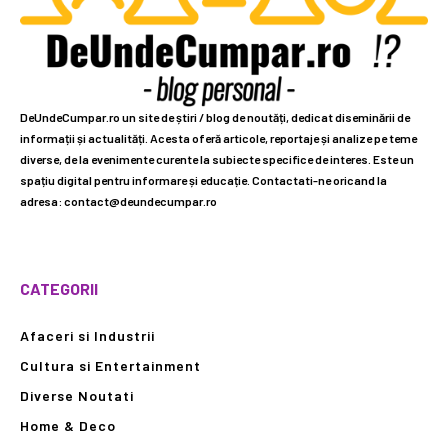
DeUndeCumpar.ro un site de știri / blog de noutăți, dedicat diseminării de
informații și actualități. Acesta oferă articole, reportaje și analize pe teme
diverse, de la evenimente curente la subiecte specifice de interes. Este un
spațiu digital pentru informare și educație. Contactati-ne oricand la
adresa: contact@deundecumpar.ro
CATEGORII
Afaceri si Industrii
Cultura si Entertainment
Diverse Noutati
Home & Deco