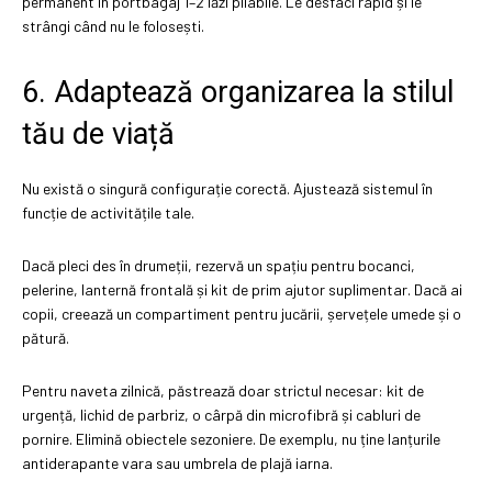
permanent în portbagaj 1–2 lăzi pliabile. Le desfaci rapid și le
strângi când nu le folosești.
6. Adaptează organizarea la stilul
tău de viață
Nu există o singură configurație corectă. Ajustează sistemul în
funcție de activitățile tale.
Dacă pleci des în drumeții, rezervă un spațiu pentru bocanci,
pelerine, lanternă frontală și kit de prim ajutor suplimentar. Dacă ai
copii, creează un compartiment pentru jucării, șervețele umede și o
pătură.
Pentru naveta zilnică, păstrează doar strictul necesar: kit de
urgență, lichid de parbriz, o cârpă din microfibră și cabluri de
pornire. Elimină obiectele sezoniere. De exemplu, nu ține lanțurile
antiderapante vara sau umbrela de plajă iarna.