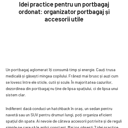
Idei practice pentru un portbagaj
ordonat: organizator portbagaj și
accesorii utile
Un portbagaj aglomerat îți consumă timp și energie. Cauți trusa
medicală și găsești mingea copilului. Frânezi mai brusc și auzi cum
se lovesc între ele sticle, cutii și scule. În majoritatea cazurilor,
dezordinea din portbagaj nu ține de lipsa spațiului, ci de lipsa unui
sistem clar.
Indiferent dacă conduci un hatchback în oraș, un sedan pentru
navetă sau un SUV pentru drumuri lungi, poți organiza eficient
spațiul din spate. Ai nevoie de câteva accesorii potrivite și de reguli
simple pe care să le aplici constant. Mai jos găsești 7 idei practice