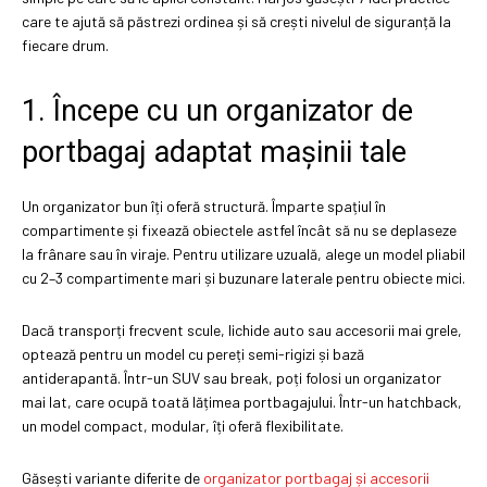
care te ajută să păstrezi ordinea și să crești nivelul de siguranță la
fiecare drum.
1. Începe cu un organizator de
portbagaj adaptat mașinii tale
Un organizator bun îți oferă structură. Împarte spațiul în
compartimente și fixează obiectele astfel încât să nu se deplaseze
la frânare sau în viraje. Pentru utilizare uzuală, alege un model pliabil
cu 2–3 compartimente mari și buzunare laterale pentru obiecte mici.
Dacă transporți frecvent scule, lichide auto sau accesorii mai grele,
optează pentru un model cu pereți semi-rigizi și bază
antiderapantă. Într-un SUV sau break, poți folosi un organizator
mai lat, care ocupă toată lățimea portbagajului. Într-un hatchback,
un model compact, modular, îți oferă flexibilitate.
Găsești variante diferite de
organizator portbagaj și accesorii