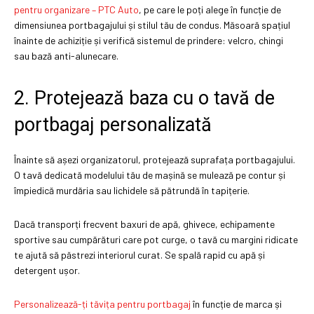
pentru organizare – PTC Auto
, pe care le poți alege în funcție de
dimensiunea portbagajului și stilul tău de condus. Măsoară spațiul
înainte de achiziție și verifică sistemul de prindere: velcro, chingi
sau bază anti-alunecare.
2. Protejează baza cu o tavă de
portbagaj personalizată
Înainte să așezi organizatorul, protejează suprafața portbagajului.
O tavă dedicată modelului tău de mașină se mulează pe contur și
împiedică murdăria sau lichidele să pătrundă în tapițerie.
Dacă transporți frecvent baxuri de apă, ghivece, echipamente
sportive sau cumpărături care pot curge, o tavă cu margini ridicate
te ajută să păstrezi interiorul curat. Se spală rapid cu apă și
detergent ușor.
Personalizează-ți tăvița pentru portbagaj
în funcție de marca și