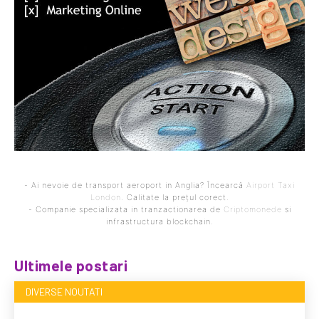
- Ai nevoie de transport aeroport in Anglia? Încearcă
Airport Taxi
London
. Calitate la prețul corect.
- Companie specializata in tranzactionarea de
Criptomonede
si
infrastructura blockchain.
Ultimele postari
DIVERSE NOUTATI