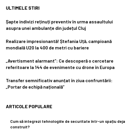
ULTIMELE STIRI
Șapte indivizi reținuți preventiv în urma assaultului
asupra unei ambulanțe din județul Cluj
Realizare impresionantă! Ștefania Uță, campioană
mondială U20 la 400 de metri cu bariere
„Avertisment alarmant”: Ce descoperă o cercetare
referitoare la 144 de evenimente cu drone în Europa
Transfer semnificativ anunțat în ziua confruntării:
„Portar de echipă națională”
ARTICOLE POPULARE
Cum să integrezi tehnologiile de securitate într-un spațiu deja
construit?