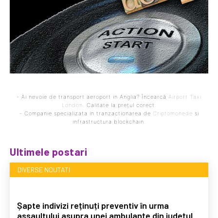
- Ai nevoie de transport aeroport in Anglia? Încearcă
Airport Taxi
London
. Calitate la prețul corect.
- Companie specializata in tranzactionarea de
Criptomonede
si
infrastructura blockchain.
Ultimele postari
DIVERSE NOUTATI
Șapte indivizi reținuți preventiv în urma
assaultului asupra unei ambulanțe din județul