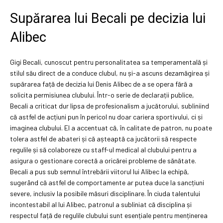
Supărarea lui Becali pe decizia lui
Alibec
Gigi Becali, cunoscut pentru personalitatea sa temperamentală și
stilul său direct de a conduce clubul, nu și-a ascuns dezamăgirea și
supărarea față de decizia lui Denis Alibec de a se opera fără a
solicita permisiunea clubului. Într-o serie de declarații publice,
Becali a criticat dur lipsa de profesionalism a jucătorului, subliniind
că astfel de acțiuni pun în pericol nu doar cariera sportivului, ci și
imaginea clubului. El a accentuat că, în calitate de patron, nu poate
tolera astfel de abateri și că așteaptă ca jucătorii să respecte
regulile și să colaboreze cu staff-ul medical al clubului pentru a
asigura o gestionare corectă a oricărei probleme de sănătate.
Becali a pus sub semnul întrebării viitorul lui Alibec la echipă,
sugerând că astfel de comportamente ar putea duce la sancțiuni
severe, inclusiv la posibile măsuri disciplinare. În ciuda talentului
incontestabil al lui Alibec, patronul a subliniat că disciplina și
respectul față de regulile clubului sunt esențiale pentru menținerea