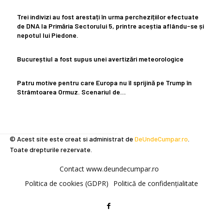
Trei indivizi au fost arestați în urma perchezițiilor efectuate
de DNA la Primăria Sectorului 5, printre aceștia aflându-se și
nepotul lui Piedone.
Bucureștiul a fost supus unei avertizări meteorologice
Patru motive pentru care Europa nu îl sprijină pe Trump în
Strâmtoarea Ormuz. Scenariul de…
© Acest site este creat si administrat de
DeUndeCumpar.ro
.
Toate drepturile rezervate.
Contact www.deundecumpar.ro
Politica de cookies (GDPR)
Politică de confidențialitate