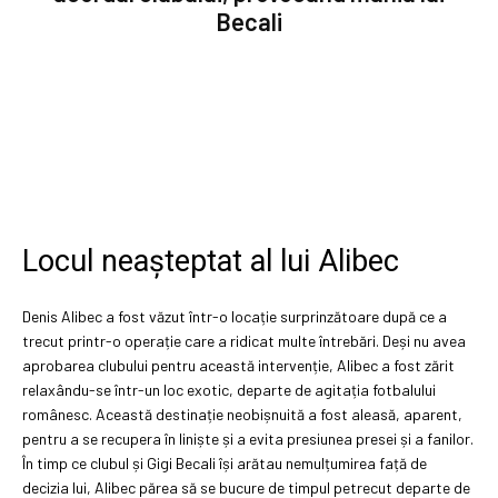
Becali
Locul neașteptat al lui Alibec
Denis Alibec a fost văzut într-o locație surprinzătoare după ce a
trecut printr-o operație care a ridicat multe întrebări. Deși nu avea
aprobarea clubului pentru această intervenție, Alibec a fost zărit
relaxându-se într-un loc exotic, departe de agitația fotbalului
românesc. Această destinație neobișnuită a fost aleasă, aparent,
pentru a se recupera în liniște și a evita presiunea presei și a fanilor.
În timp ce clubul și Gigi Becali își arătau nemulțumirea față de
decizia lui, Alibec părea să se bucure de timpul petrecut departe de