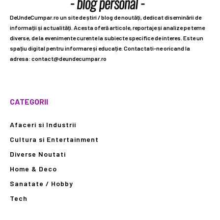
DeUndeCumpar.ro un site de știri / blog de noutăți, dedicat diseminării de
informații și actualități. Acesta oferă articole, reportaje și analize pe teme
diverse, de la evenimente curente la subiecte specifice de interes. Este un
spațiu digital pentru informare și educație. Contactati-ne oricand la
adresa: contact@deundecumpar.ro
CATEGORII
Afaceri si Industrii
Cultura si Entertainment
Diverse Noutati
Home & Deco
Sanatate / Hobby
Tech