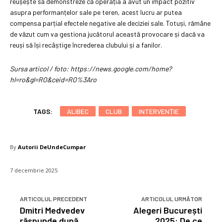
reușește să demonstreze că operația a avut un impact pozitiv
asupra performanțelor sale pe teren, acest lucru ar putea
compensa parțial efectele negative ale deciziei sale. Totuși, rămâne
de văzut cum va gestiona jucătorul această provocare și dacă va
reuși să își recâștige încrederea clubului și a fanilor.
Sursa articol / foto: https://news.google.com/home?
hl=ro&gl=RO&ceid=RO%3Aro
TAGS:
ALIBEC
CLUB
INTERVENȚIE
By
Autorii DeUndeCumpar
7 decembrie 2025
ARTICOLUL PRECEDENT
ARTICOLUL URMĂTOR
Dmitri Medvedev
Alegeri București
răspunde după
2025: De ce