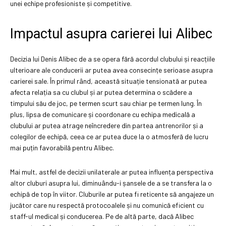
unei echipe profesioniste și competitive.
Impactul asupra carierei lui Alibec
Decizia lui Denis Alibec de a se opera fără acordul clubului și reacțiile
ulterioare ale conducerii ar putea avea consecințe serioase asupra
carierei sale. În primul rând, această situație tensionată ar putea
afecta relația sa cu clubul și ar putea determina o scădere a
timpului său de joc, pe termen scurt sau chiar pe termen lung. În
plus, lipsa de comunicare și coordonare cu echipa medicală a
clubului ar putea atrage neîncredere din partea antrenorilor și a
colegilor de echipă, ceea ce ar putea duce la o atmosferă de lucru
mai puțin favorabilă pentru Alibec.
Mai mult, astfel de decizii unilaterale ar putea influența perspectiva
altor cluburi asupra lui, diminuându-i șansele de a se transfera la o
echipă de top în viitor. Cluburile ar putea fi reticente să angajeze un
jucător care nu respectă protocoalele și nu comunică eficient cu
staff-ul medical și conducerea. Pe de altă parte, dacă Alibec