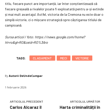
titlu, fiecare punct are importanță, iar Inter conștientizează că
fiecare greșeală a rivalelor poate fi exploatată pentru a-și extinde
și mai mult avantajul. Astfel, victoria de la Cremona nu este doar o
simplă victorie, ci o mișcare strategică spre câștigarea titlului de
campioană.
Sursa articol / foto: https://news.google.com/home?
hl=ro&gl=RO&ceid=RO%3Aro
TAGS:
CLASAMENT
MECI
VICTORIE
By
Autorii DeUndeCumpar
1 februarie 2026
ARTICOLUL PRECEDENT
ARTICOLUL URMĂTOR
Carlos Alcaraz îl
Harta criminalității în