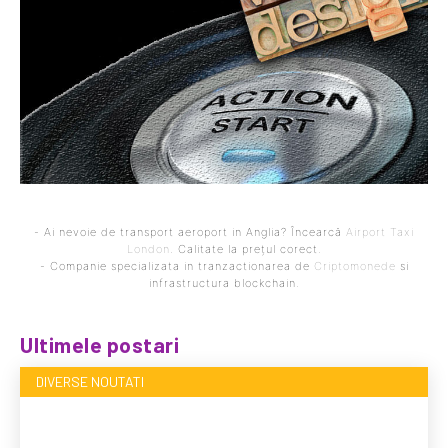
- Ai nevoie de transport aeroport in Anglia? Încearcă
Airport Taxi
London
. Calitate la prețul corect.
- Companie specializata in tranzactionarea de
Criptomonede
si
infrastructura blockchain.
Ultimele postari
DIVERSE NOUTATI