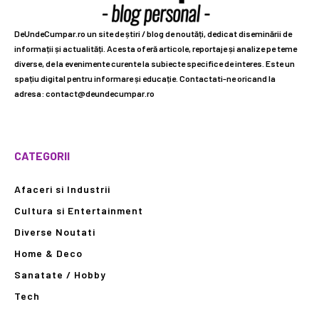
DeUndeCumpar.ro un site de știri / blog de noutăți, dedicat diseminării de
informații și actualități. Acesta oferă articole, reportaje și analize pe teme
diverse, de la evenimente curente la subiecte specifice de interes. Este un
spațiu digital pentru informare și educație. Contactati-ne oricand la
adresa: contact@deundecumpar.ro
CATEGORII
Afaceri si Industrii
Cultura si Entertainment
Diverse Noutati
Home & Deco
Sanatate / Hobby
Tech