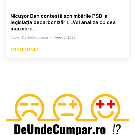
Nicușor Dan contestă schimbările PSD la
legislația decarbonizării: „Voi analiza cu cea
mai mare…
Autorii DeUndeCumpar
-
4 August 2026
CITIȚI MAI MULT