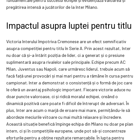
fundamentale pentru succesul echipei și evidențiază valoarea și
pregătirea intensă a jucătorilor de la Inter Milano.
Impactul asupra luptei pentru titlu
Victoria Interului împotriva Cremonese are un efect semnificativ
asupra competiției pentru titlu în Serie A. Prin acest rezultat, Inter
nu doar că și-a întărit poziția de lider, ci a generat și o presiune
suplimentară asupra rivalelor sale principale. Echipe precum AC
Milan, Juventus sau Napoli, care urmăresc liderul, trebuie acum să
facă față unei provocări și mai mari pentru a rămâne în cursa pentru
campionat. Inter a demonstrat o consistență și o formă de joc care
le oferă un avantaj psihologic important. Fiecare victorie aduce nu
doar puncte valoroase, ci și ridică moralul echipei, creând o
dinamică pozitivă care poate fi dificil de întrerupt de adversari. În
plus, Inter are acum o marjă de eroare mai mare, permițându-le să
abordeze meciurile viitoare cu mai multă relaxare și încredere.
Această situație benefică împinge echipa din Milano nu doar pe plan
intern, ci și în competițiile europene, unde pot să-și concentreze
eforturile pentru a obține rezultate remarcabile. În lupta pentru