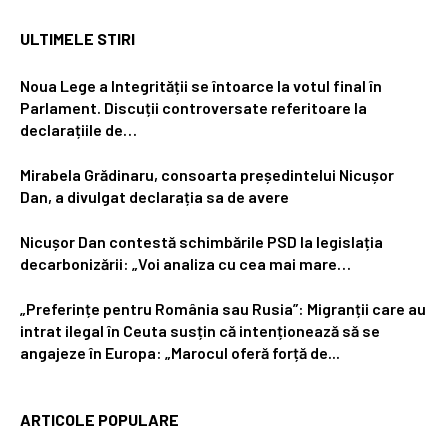
ULTIMELE STIRI
Noua Lege a Integrității se întoarce la votul final în
Parlament. Discuții controversate referitoare la
declarațiile de…
Mirabela Grădinaru, consoarta președintelui Nicușor
Dan, a divulgat declarația sa de avere
Nicușor Dan contestă schimbările PSD la legislația
decarbonizării: „Voi analiza cu cea mai mare…
„Preferințe pentru România sau Rusia”: Migranții care au
intrat ilegal în Ceuta susțin că intenționează să se
angajeze în Europa: „Marocul oferă forță de...
ARTICOLE POPULARE