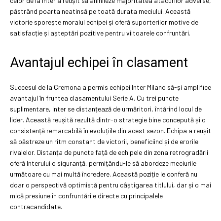
celor de la Inter a reușit să anihileze majoritatea atacurilor adverse,
păstrând poarta neatinsă pe toată durata meciului. Această
victorie sporește moralul echipei și oferă suporterilor motive de
satisfacție și așteptări pozitive pentru viitoarele confruntări.
Avantajul echipei în clasament
Succesul de la Cremona a permis echipei Inter Milano să-și amplifice
avantajul în fruntea clasamentului Serie A. Cu trei puncte
suplimentare, Inter se distanțează de urmăritori, întărind locul de
lider. Această reușită rezultă dintr-o strategie bine concepută și o
consistență remarcabilă în evoluțiile din acest sezon. Echipa a reușit
să păstreze un ritm constant de victorii, beneficiind și de erorile
rivalelor. Distanța de puncte față de echipele din zona retrogradării
oferă Interului o siguranță, permițându-le să abordeze meciurile
următoare cu mai multă încredere. Această poziție le conferă nu
doar o perspectivă optimistă pentru câștigarea titlului, dar și o mai
mică presiune în confruntările directe cu principalele
contracandidate.