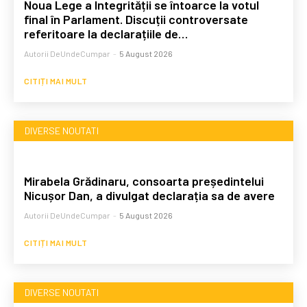
Noua Lege a Integrității se întoarce la votul
final în Parlament. Discuții controversate
referitoare la declarațiile de…
Autorii DeUndeCumpar
-
5 August 2026
CITIȚI MAI MULT
DIVERSE NOUTATI
Mirabela Grădinaru, consoarta președintelui
Nicușor Dan, a divulgat declarația sa de avere
Autorii DeUndeCumpar
-
5 August 2026
CITIȚI MAI MULT
DIVERSE NOUTATI