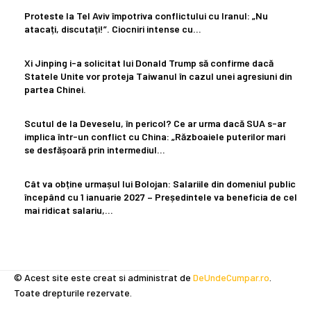
Proteste la Tel Aviv împotriva conflictului cu Iranul: „Nu
atacați, discutați!”. Ciocniri intense cu…
Xi Jinping i-a solicitat lui Donald Trump să confirme dacă
Statele Unite vor proteja Taiwanul în cazul unei agresiuni din
partea Chinei.
Scutul de la Deveselu, în pericol? Ce ar urma dacă SUA s-ar
implica într-un conflict cu China: „Războaiele puterilor mari
se desfășoară prin intermediul...
Cât va obține urmașul lui Bolojan: Salariile din domeniul public
începând cu 1 ianuarie 2027 – Președintele va beneficia de cel
mai ridicat salariu,...
© Acest site este creat si administrat de
DeUndeCumpar.ro
.
Toate drepturile rezervate.