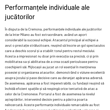
Performanțele individuale ale
jucătorilor
În disputa de la Cremona, performanțele individuale ale jucătorilor
de la Inter Milano au fost extraordinare, având un aport
considerabil la succesul echipei. Atacantul principal al echipei a
avut o prestație strălucitoare, reușind să înscrie un gol spectaculos
care a deschis scorul și a stabilit tonul pentru restul meciului.
Acesta a impresionat nu doar prin execuția sa precisă, ci și prin
mobilitatea sa și abilitatea de a crea ocazii periculoase pentru
coechipierii săi. Mijlocașii au jucat un rol esențial în menținerea
posesiei și organizarea atacurilor, demonstrând o viziune excelentă
asupra jocului și pase decisive care au deranjat apărarea adversă.
De asemenea, apărarea a fost impenetrabilă, cu fundașii reușind să
închidă eficient spațiile și să respingă orice tentativă de atac a
celor de la Cremonese. Portarul a fost de asemenea la nivelul
așteptărilor, intervenind decisiv pentru a păstra poarta
neîncercată. Aceste performanțe individuale remarcabile au fost