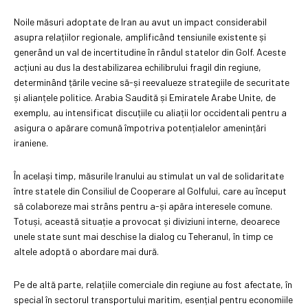
Noile măsuri adoptate de Iran au avut un impact considerabil
asupra relațiilor regionale, amplificând tensiunile existente și
generând un val de incertitudine în rândul statelor din Golf. Aceste
acțiuni au dus la destabilizarea echilibrului fragil din regiune,
determinând țările vecine să-și reevalueze strategiile de securitate
și alianțele politice. Arabia Saudită și Emiratele Arabe Unite, de
exemplu, au intensificat discuțiile cu aliații lor occidentali pentru a
asigura o apărare comună împotriva potențialelor amenințări
iraniene.
În același timp, măsurile Iranului au stimulat un val de solidaritate
între statele din Consiliul de Cooperare al Golfului, care au început
să colaboreze mai strâns pentru a-și apăra interesele comune.
Totuși, această situație a provocat și diviziuni interne, deoarece
unele state sunt mai deschise la dialog cu Teheranul, în timp ce
altele adoptă o abordare mai dură.
Pe de altă parte, relațiile comerciale din regiune au fost afectate, în
special în sectorul transportului maritim, esențial pentru economiile