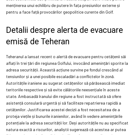
menținerea unui echilibru de putere în fața presiunilor externe și
pentru a face față provocărilor geopolitice curente din Golf.
Detalii despre alerta de evacuare
emisă de Teheran
Teheranul a lansat recent o alertă de evacuare pentru cetățenii săi
aflați în trei țări din regiunea Golfului, invocând amenințări sporite la
adresa securității. Această acțiune survine pe fondul crescând al
tensiunilor și a unei posibile escaladări a conflictelor în zonă.
Autoritățile iraniene au sugerat cetățenilor să părăsească imediat
teritoriile respective și să evite călătoriile neesențiale în aceste
state. Ambasadă Iranului din regiune a fost instructată să ofere
asistență consulară urgentă și să faciliteze repatrierea rapidă a
cetățenilor. Justificarea acestei decizii a fost necesitatea de a
proteja viețile și bunurile iranienilor, având în vedere amenințările
potențiale la adresa securității lor. Deși autoritățile nu au specificat
natura exactă a riscurilor, analiștii sugerează că acestea ar putea