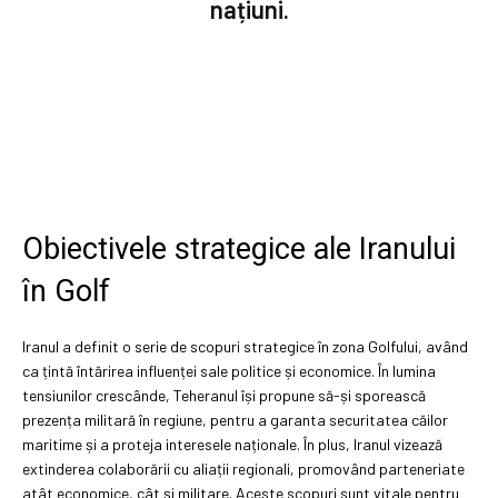
națiuni.
Obiectivele strategice ale Iranului
în Golf
Iranul a definit o serie de scopuri strategice în zona Golfului, având
ca țintă întărirea influenței sale politice și economice. În lumina
tensiunilor crescânde, Teheranul își propune să-și sporească
prezența militară în regiune, pentru a garanta securitatea căilor
maritime și a proteja interesele naționale. În plus, Iranul vizează
extinderea colaborării cu aliații regionali, promovând parteneriate
atât economice, cât și militare. Aceste scopuri sunt vitale pentru