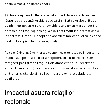
posibile măsuri de detensionare.
Țările din regiunea Golfului, afectate direct de aceste decizii, au
răspuns cu prudență. Arabia Saudită și Emiratele Arabe Unite au
condamnat acțiunile Iranului, considerate o amenințare directă la
adresa stabilității regionale și a securității maritime internaționale.
În contrast, Qatarul a adoptat o abordare mai conciliantă, pledând
pentru dialog și colaborare regională.
Rusia și China, având interese economice și strategice importante
în zonă, au apelat la calm și la negocieri, subliniind necesitatea
menținerii păcii și stabilității în Golf. Ambele țări și-au reafirmat
sprijinul pentru soluții politice și au propus să intervină în discuțiile
dintre Iran și statele din Golf pentru a preveni o escaladare a
conflictului.
Impactul asupra relațiilor
regionale