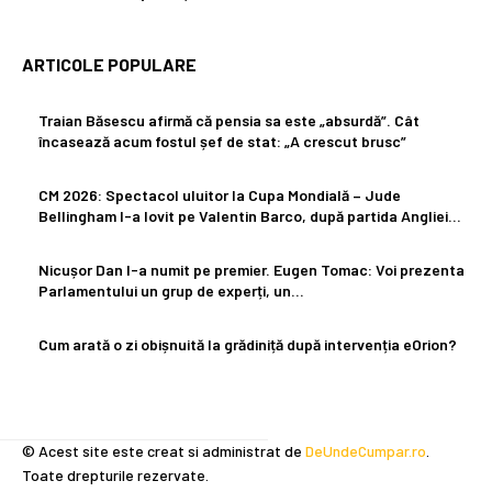
ARTICOLE POPULARE
Traian Băsescu afirmă că pensia sa este „absurdă”. Cât
încasează acum fostul șef de stat: „A crescut brusc”
CM 2026: Spectacol uluitor la Cupa Mondială – Jude
Bellingham l-a lovit pe Valentin Barco, după partida Angliei…
Nicușor Dan l-a numit pe premier. Eugen Tomac: Voi prezenta
Parlamentului un grup de experți, un…
Cum arată o zi obișnuită la grădiniță după intervenția eOrion?
© Acest site este creat si administrat de
DeUndeCumpar.ro
.
Toate drepturile rezervate.