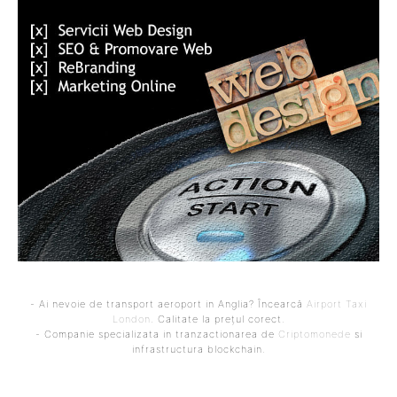
- Ai nevoie de transport aeroport in Anglia? Încearcă
Airport Taxi
London
. Calitate la prețul corect.
- Companie specializata in tranzactionarea de
Criptomonede
si
infrastructura blockchain.