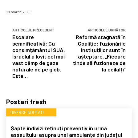
18 martie 2026
ARTICOLUL PRECEDENT
ARTICOLUL URMĂTOR
Escalare
Reformă stagnată în
semnificativă: Cu
Coaliție: fuzionările
consimțământul SUA,
instituțiilor sunt în
Israelul a lovit cel mai
așteptare. „Fiecare
vast câmp de gaze
tinde să fuzioneze de
naturale de pe glob.
la ceilalți”
Este…
Postari fresh
DIVERSE NOUTATI
Șapte indivizi reținuți preventiv în urma
assaultului asupra unei ambulanțe din județul