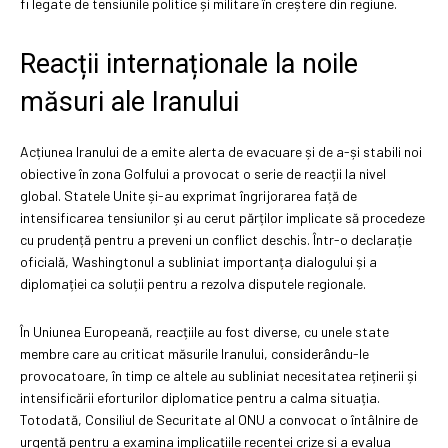
fi legate de tensiunile politice și militare în creștere din regiune.
Reacții internaționale la noile
măsuri ale Iranului
Acțiunea Iranului de a emite alerta de evacuare și de a-și stabili noi
obiective în zona Golfului a provocat o serie de reacții la nivel
global. Statele Unite și-au exprimat îngrijorarea față de
intensificarea tensiunilor și au cerut părților implicate să procedeze
cu prudență pentru a preveni un conflict deschis. Într-o declarație
oficială, Washingtonul a subliniat importanța dialogului și a
diplomației ca soluții pentru a rezolva disputele regionale.
În Uniunea Europeană, reacțiile au fost diverse, cu unele state
membre care au criticat măsurile Iranului, considerându-le
provocatoare, în timp ce altele au subliniat necesitatea reținerii și
intensificării eforturilor diplomatice pentru a calma situația.
Totodată, Consiliul de Securitate al ONU a convocat o întâlnire de
urgență pentru a examina implicațiile recentei crize și a evalua