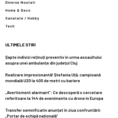
Diverse Noutati
Home & Deco
Sanatate / Hobby
Tech
ULTIMELE STIRI
Șapte indivizi reținuți preventiv în urma assaultului
asupra unei ambulanțe din județul Cluj
Realizare impresionantă! Ștefania Uță, campioană
mondială U20 la 400 de metri cu bariere
„Avertisment alarmant”: Ce descoperă o cercetare
referitoare la 144 de evenimente cu drone în Europa
Transfer semnificativ anunțat în ziua confruntării:
„Portar de echipă națională”