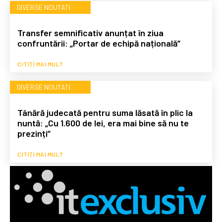
DIVERSE NOUTATI
Transfer semnificativ anunțat în ziua
confruntării: „Portar de echipă națională”
CITIȚI MAI MULT
DIVERSE NOUTATI
Tânără judecată pentru suma lăsată în plic la
nuntă: „Cu 1.600 de lei, era mai bine să nu te
prezinți”
CITIȚI MAI MULT