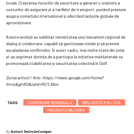
locale. Creșterea riscurilor de securitate a generat o creștere a
costurilor de asigurare și a tarifelor de transport, punând presiune
asupra comerțului internațional și afectând lanțurile globale de
aprovizionare.
Aceste evoluții au subliniat necesitatea unui mecanism regional de
dialog și colaborare, capabil să gestioneze crizele și să prevină
escaladarea conflictelor. În acest cadru, mai multe state din zonă
și-au exprimat dorința de a participa la inițiative multilaterale ce
promovează stabilitatea și securitatea colectivă în Golf.
Sursa articol / foto: https://news.google.com/home?
hl=ro&gl=RO&ceid=RO%3Aro
TAGS:
COOPERARE REGIONALA
INFLUENȚĂ POLITICĂ
PREZENTA MILITARA
By
Autorii DeUndeCumpar