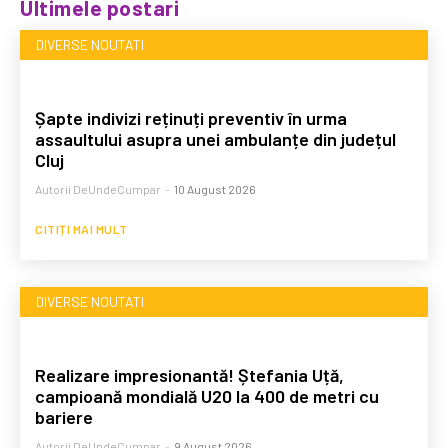
Ultimele postari
DIVERSE NOUTATI
Șapte indivizi reținuți preventiv în urma
assaultului asupra unei ambulanțe din județul
Cluj
Autorii DeUndeCumpar
-
10 August 2026
CITIȚI MAI MULT
DIVERSE NOUTATI
Realizare impresionantă! Ștefania Uță,
campioană mondială U20 la 400 de metri cu
bariere
Autorii DeUndeCumpar
-
9 August 2026