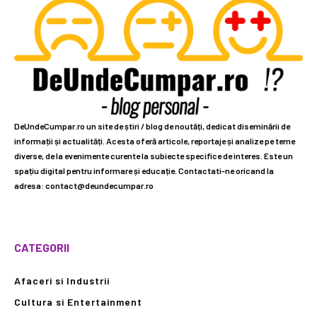
DeUndeCumpar.ro un site de știri / blog de noutăți, dedicat diseminării de
informații și actualități. Acesta oferă articole, reportaje și analize pe teme
diverse, de la evenimente curente la subiecte specifice de interes. Este un
spațiu digital pentru informare și educație. Contactati-ne oricand la
adresa: contact@deundecumpar.ro
CATEGORII
Afaceri si Industrii
Cultura si Entertainment