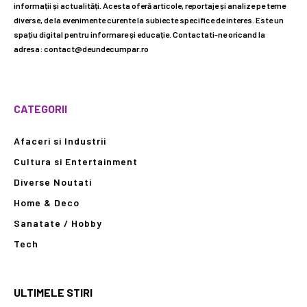
informații și actualități. Acesta oferă articole, reportaje și analize pe teme
diverse, de la evenimente curente la subiecte specifice de interes. Este un
spațiu digital pentru informare și educație. Contactati-ne oricand la
adresa: contact@deundecumpar.ro
CATEGORII
Afaceri si Industrii
Cultura si Entertainment
Diverse Noutati
Home & Deco
Sanatate / Hobby
Tech
ULTIMELE STIRI