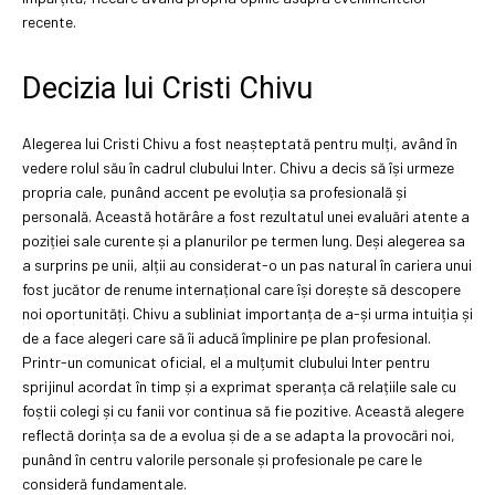
recente.
Decizia lui Cristi Chivu
Alegerea lui Cristi Chivu a fost neașteptată pentru mulți, având în
vedere rolul său în cadrul clubului Inter. Chivu a decis să își urmeze
propria cale, punând accent pe evoluția sa profesională și
personală. Această hotărâre a fost rezultatul unei evaluări atente a
poziției sale curente și a planurilor pe termen lung. Deși alegerea sa
a surprins pe unii, alții au considerat-o un pas natural în cariera unui
fost jucător de renume internațional care își dorește să descopere
noi oportunități. Chivu a subliniat importanța de a-și urma intuiția și
de a face alegeri care să îi aducă împlinire pe plan profesional.
Printr-un comunicat oficial, el a mulțumit clubului Inter pentru
sprijinul acordat în timp și a exprimat speranța că relațiile sale cu
foștii colegi și cu fanii vor continua să fie pozitive. Această alegere
reflectă dorința sa de a evolua și de a se adapta la provocări noi,
punând în centru valorile personale și profesionale pe care le
consideră fundamentale.