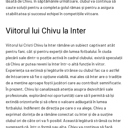
lăsată de Chivu. În săptămânile următoare, clubul va continua să
caute soluții pentru a completa golul rămas și pentru a asigura
stabilitatea și succesul echipei în competițiile viitoare.
Viitorul lui Chivu la Inter
Viitorul lui Cristi Chivu la Inter rămâne un subiect captivant atât
pentru fani, cât și pentru experții din lumea fotbalului. În ciuda
plecării sale dintr-o poziție activă în cadrul clubului, există speculații
că Chivu ar putea reveni la Inter într-o altă funcție în viitor.
Experiența sa extinsă și legăturile strânse cu clubul fac ca o astfel
de întoarcere să fie o opțiune viabilă, mai ales că Inter are o tradiție
de a menține aproape foștii jucători care au contribuit semnificativ.
În prezent, Chivu își canalizează atenția asupra dezvoltării sale
profesionale, explorând noi oportunități care să îi permită să își
extindă orizonturile și să ofere o valoare adăugată în lumea
fotbalului. Indiferent de direcția pe care o va alege, Chivu a
exprimat dorința de a rămâne conectat cu Inter și de a susține
clubul ori de câte ori va fi posibil. Această legătură strânsă cu Inter
sugerează că, într-o formă sau alta, Chivu va continua să facă