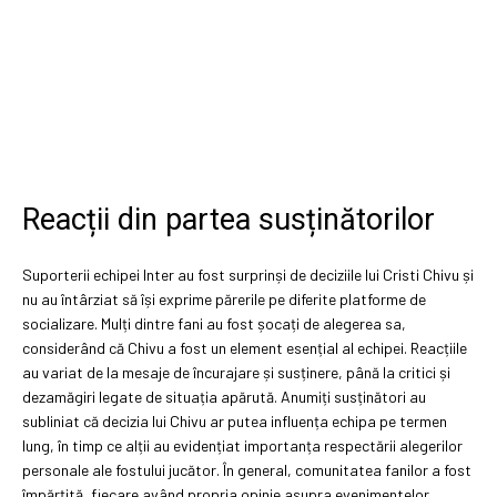
Reacții din partea susținătorilor
Suporterii echipei Inter au fost surprinși de deciziile lui Cristi Chivu și
nu au întârziat să își exprime părerile pe diferite platforme de
socializare. Mulți dintre fani au fost șocați de alegerea sa,
considerând că Chivu a fost un element esențial al echipei. Reacțiile
au variat de la mesaje de încurajare și susținere, până la critici și
dezamăgiri legate de situația apărută. Anumiți susținători au
subliniat că decizia lui Chivu ar putea influența echipa pe termen
lung, în timp ce alții au evidențiat importanța respectării alegerilor
personale ale fostului jucător. În general, comunitatea fanilor a fost
împărțită, fiecare având propria opinie asupra evenimentelor