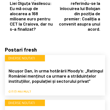
Liei Olguța Vasilescu:
referindu-se la
Eu mă ocup de
înlocuirea lui Bolojan
alocarea a 168
din poziția de
milioane euro pentru
premier: Coaliția a
CET la Craiova, dar nu
convenit asupra unui
s-a finalizat?
acord.
Postari fresh
DIVERSE NOUTATI
Nicușor Dan, în urma hotărârii Moody’s: „Ratingul
României menținut ca urmare a străduințelor
instituțiilor, populației și sectorului privat”
CITIȚI MAI MULT
DIVERSE NOUTATI