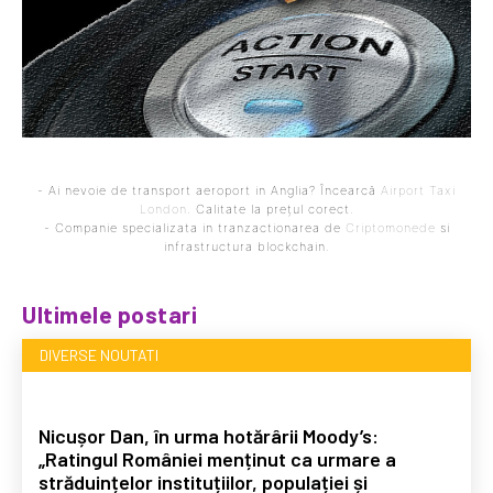
- Ai nevoie de transport aeroport in Anglia? Încearcă
Airport Taxi
London
. Calitate la prețul corect.
- Companie specializata in tranzactionarea de
Criptomonede
si
infrastructura blockchain.
Ultimele postari
DIVERSE NOUTATI
Nicușor Dan, în urma hotărârii Moody’s:
„Ratingul României menținut ca urmare a
străduințelor instituțiilor, populației și