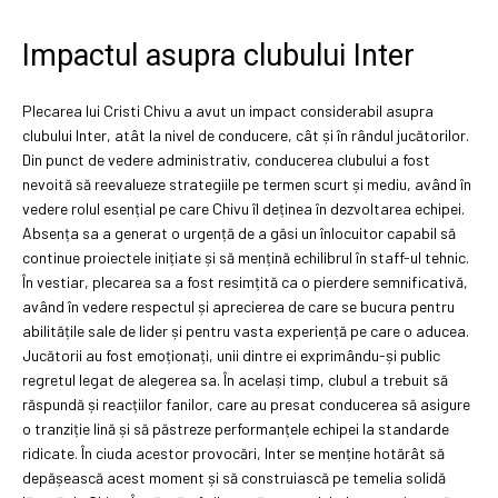
Impactul asupra clubului Inter
Plecarea lui Cristi Chivu a avut un impact considerabil asupra
clubului Inter, atât la nivel de conducere, cât și în rândul jucătorilor.
Din punct de vedere administrativ, conducerea clubului a fost
nevoită să reevalueze strategiile pe termen scurt și mediu, având în
vedere rolul esențial pe care Chivu îl deținea în dezvoltarea echipei.
Absența sa a generat o urgență de a găsi un înlocuitor capabil să
continue proiectele inițiate și să mențină echilibrul în staff-ul tehnic.
În vestiar, plecarea sa a fost resimțită ca o pierdere semnificativă,
având în vedere respectul și aprecierea de care se bucura pentru
abilitățile sale de lider și pentru vasta experiență pe care o aducea.
Jucătorii au fost emoționați, unii dintre ei exprimându-și public
regretul legat de alegerea sa. În același timp, clubul a trebuit să
răspundă și reacțiilor fanilor, care au presat conducerea să asigure
o tranziție lină și să păstreze performanțele echipei la standarde
ridicate. În ciuda acestor provocări, Inter se menține hotărât să
depășească acest moment și să construiască pe temelia solidă