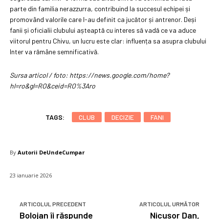
parte din familia nerazzurra, contribuind la succesul echipei și
promovând valorile care l-au definit ca jucător și antrenor. Deși
fanii și oficialii clubului așteaptă cu interes să vadă ce va aduce
viitorul pentru Chivu, un lucru este clar: influența sa asupra clubului
Inter va rămâne semnificativă.
Sursa articol / foto: https://news.google.com/home?
hl=ro&gl=RO&ceid=RO%3Aro
TAGS:
CLUB
DECIZIE
FANI
By
Autorii DeUndeCumpar
23 ianuarie 2026
ARTICOLUL PRECEDENT
ARTICOLUL URMĂTOR
Bolojan îi răspunde
Nicușor Dan,