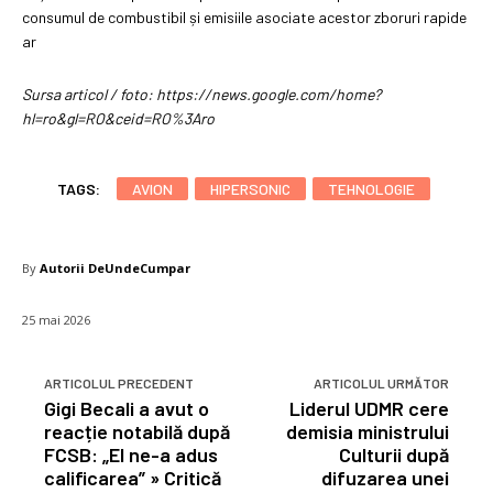
consumul de combustibil și emisiile asociate acestor zboruri rapide
ar
Sursa articol / foto: https://news.google.com/home?
hl=ro&gl=RO&ceid=RO%3Aro
TAGS:
AVION
HIPERSONIC
TEHNOLOGIE
By
Autorii DeUndeCumpar
25 mai 2026
ARTICOLUL PRECEDENT
ARTICOLUL URMĂTOR
Gigi Becali a avut o
Liderul UDMR cere
reacție notabilă după
demisia ministrului
FCSB: „El ne-a adus
Culturii după
calificarea” » Critică
difuzarea unei