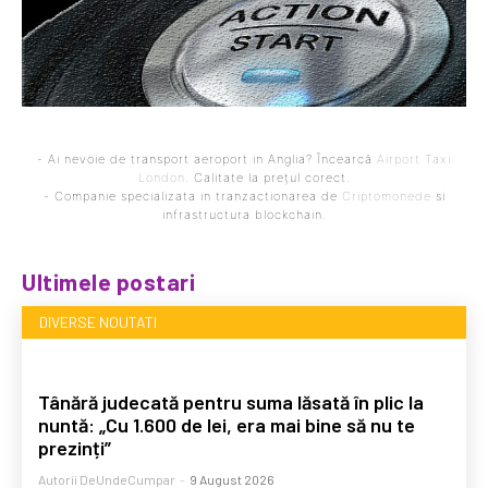
- Ai nevoie de transport aeroport in Anglia? Încearcă
Airport Taxi
London
. Calitate la prețul corect.
- Companie specializata in tranzactionarea de
Criptomonede
si
infrastructura blockchain.
Ultimele postari
DIVERSE NOUTATI
Tânără judecată pentru suma lăsată în plic la
nuntă: „Cu 1.600 de lei, era mai bine să nu te
prezinți”
Autorii DeUndeCumpar
-
9 August 2026