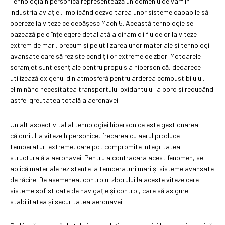
Tehnologia hipersonică representează un domeniu de vârf în
industria aviației, implicând dezvoltarea unor sisteme capabile să
opereze la viteze ce depășesc Mach 5. Această tehnologie se
bazează pe o înțelegere detaliată a dinamicii fluidelor la viteze
extrem de mari, precum și pe utilizarea unor materiale și tehnologii
avansate care să reziste condițiilor extreme de zbor. Motoarele
scramjet sunt esențiale pentru propulsia hipersonică, deoarece
utilizează oxigenul din atmosferă pentru arderea combustibilului,
eliminând necesitatea transportului oxidantului la bord și reducând
astfel greutatea totală a aeronavei.
Un alt aspect vital al tehnologiei hipersonice este gestionarea
căldurii. La viteze hipersonice, frecarea cu aerul produce
temperaturi extreme, care pot compromite integritatea
structurală a aeronavei. Pentru a contracara acest fenomen, se
aplică materiale rezistente la temperaturi mari și sisteme avansate
de răcire. De asemenea, controlul zborului la aceste viteze cere
sisteme sofisticate de navigație și control, care să asigure
stabilitatea și securitatea aeronavei.