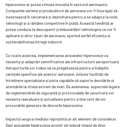
hipersonice ar putea stimula inovația în sectorul aeronautic.
Companiile aeriene și producătorii de aeronave vor fi încurajați să
investească în cercetare și dezvoltare pentru a se adapta la noile
tehnologii și a rămâne competitive în piață. Această tendință ar
putea conduce la descoperiri și îmbunătățiri tehnologice ce vor fi
aplicate și altor tipuri de aeronave, sporind astfel eficiența și
sustenabilitatea întregii industrii.
Cu toate acestea, implementarea avioanelor hipersonice va
necesita și adaptări semnificative ale infrastructurii aeroportuare.
Aeroporturile vor trebui să se pregătească pentru a îndeplini
cerințele specifice ale acestor aeronave, inclusiv facilități de
întreținere specializate și piste capabile să suporte decolările și
aterizările la viteze extrem de mari. De asemenea, aspectele legate
de reglementările de siguranță și protocoalele de securitate vor
necesita reevaluare și actualizare pentru a ține cont de noi
provocările generate de zborurile hipersonice.
Impactul asupra mediului reprezintă un alt element de considerat.
Deși avioanele hipersonice promit să reducă timpul de zbor,