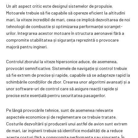
Un alt aspect critic este designul sistemelor de propulsie.
Motoarele trebuie să fie capabile să opereze eficient la altitudini
mari, la viteze incredibil de mari, ceea ce implică dezvoltarea de noi
tehnologii de combustie și optimizarea performanței scramjet-
urilor. Integrarea acestor motoare în structura aeronavei fără a
compromite stabilitatea și siguranța reprezintă o provocare
majoră pentru ingineri.
Controlul zborului la viteze hipersonice aduce, de asemenea,
provocări semnificative. Sistemele de navigație și control trebuie
să fie extrem de precise și rapide, capabile să se adapteze rapid la
schimbările condițiilor de zbor. Crearea unor algoritmi avansați și a
unor software-uri de control care să asigure reacții rapide și
precise este esențială pentru securitatea pasagerilor.
Pe lângă provocările tehnice, sunt de asemenea relevante
aspectele economice și de reglementare ce trebuie tratate.
Costurile dezvoltării și producerii unui astfel de avion sunt extrem
de mari, iar inginerii trebuie să identifice modalități de a reduce
aceste costuri fără a compromite performanța sau siguranța. În