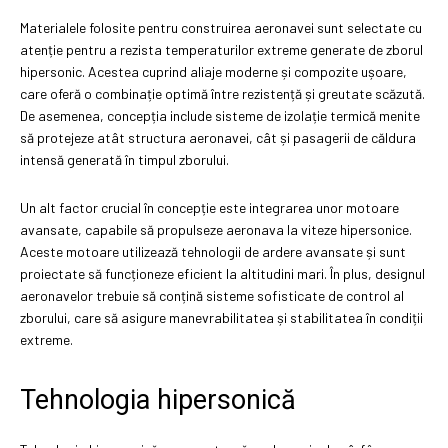
Materialele folosite pentru construirea aeronavei sunt selectate cu
atenție pentru a rezista temperaturilor extreme generate de zborul
hipersonic. Acestea cuprind aliaje moderne și compozite ușoare,
care oferă o combinație optimă între rezistență și greutate scăzută.
De asemenea, concepția include sisteme de izolație termică menite
să protejeze atât structura aeronavei, cât și pasagerii de căldura
intensă generată în timpul zborului.
Un alt factor crucial în concepție este integrarea unor motoare
avansate, capabile să propulseze aeronava la viteze hipersonice.
Aceste motoare utilizează tehnologii de ardere avansate și sunt
proiectate să funcționeze eficient la altitudini mari. În plus, designul
aeronavelor trebuie să conțină sisteme sofisticate de control al
zborului, care să asigure manevrabilitatea și stabilitatea în condiții
extreme.
Tehnologia hipersonică