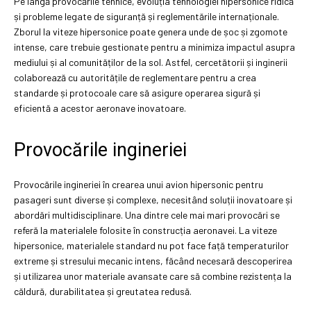
Pe lângă provocările tehnice, evoluția tehnologiei hipersonice ridică
și probleme legate de siguranță și reglementările internaționale.
Zborul la viteze hipersonice poate genera unde de șoc și zgomote
intense, care trebuie gestionate pentru a minimiza impactul asupra
mediului și al comunităților de la sol. Astfel, cercetătorii și inginerii
colaborează cu autoritățile de reglementare pentru a crea
standarde și protocoale care să asigure operarea sigură și
eficientă a acestor aeronave inovatoare.
Provocările ingineriei
Provocările ingineriei în crearea unui avion hipersonic pentru
pasageri sunt diverse și complexe, necesitând soluții inovatoare și
abordări multidisciplinare. Una dintre cele mai mari provocări se
referă la materialele folosite în construcția aeronavei. La viteze
hipersonice, materialele standard nu pot face față temperaturilor
extreme și stresului mecanic intens, făcând necesară descoperirea
și utilizarea unor materiale avansate care să combine rezistența la
căldură, durabilitatea și greutatea redusă.