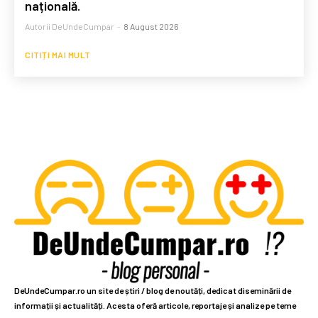
națională.
Autorii DeUndeCumpar
-
8 August 2026
CITIȚI MAI MULT
DeUndeCumpar.ro un site de știri / blog de noutăți, dedicat diseminării de
informații și actualități. Acesta oferă articole, reportaje și analize pe teme