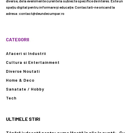
diverse, de la evenimente curente la subiecte specifice de interes. Este un
spațiu digital pentru informare și educație. Contactati-ne oricand la
adresa: contact@deundecumpar.ro
CATEGORII
Afaceri si Industrii
Cultura si Entertainment
Diverse Noutati
Home & Deco
Sanatate / Hobby
Tech
ULTIMELE STIRI
Tânără judecată pentru suma lăsată în plic la nuntă: „Cu