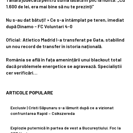
1.600 de lei, era mai bine să nu te prezinți”
Nu s-au dat bătuți! » Ce s-a întâmplat pe teren, imediat
după Dinamo – FC Voluntari 4-0
Oficial: Atletico Madrid l-a transferat pe Gata, stabilind
un nou record de transfer în istoria națională.
România se află în fața amenințării unui blackout total
dacă problemele energetice se agravează. Specialiștii
cer verificări…
ARTICOLE POPULARE
Exclusiv | Cristi Săpunaru s-a lămurit după ce a vizionat
confruntarea Rapid – Csikszereda
Explozie puternică în partea de vest a Bucureștiului. Foc la