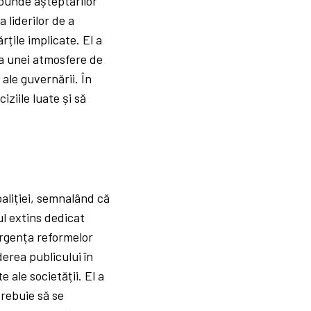
spunde așteptărilor
 liderilor de a
țile implicate. El a
ea unei atmosfere de
ale guvernării. În
ziile luate și să
oaliției, semnalând că
ul extins dedicat
urgența reformelor
erea publicului în
 ale societății. El a
trebuie să se