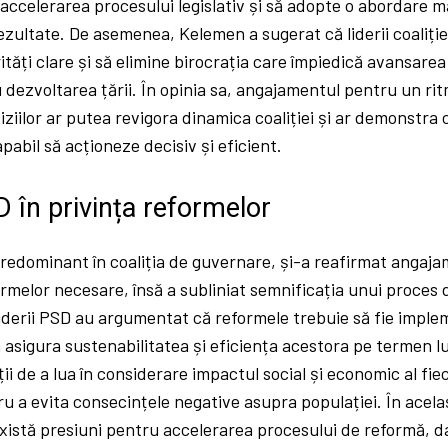
ccelerarea procesului legislativ și să adopte o abordare m
ezultate. De asemenea, Kelemen a sugerat că liderii coaliției
ități clare și să elimine birocrația care împiedică avansarea
 dezvoltarea țării. În opinia sa, angajamentul pentru un rit
ciziilor ar putea revigora dinamica coaliției și ar demonstra 
pabil să acționeze decisiv și eficient.
D în privința reformelor
redominant în coaliția de guvernare, și-a reafirmat angaja
ormelor necesare, însă a subliniat semnificația unui proces d
derii PSD au argumentat că reformele trebuie să fie implem
 asigura sustenabilitatea și eficiența acestora pe termen lu
ii de a lua în considerare impactul social și economic al fiec
tru a evita consecințele negative asupra populației. În acela
xistă presiuni pentru accelerarea procesului de reformă, d