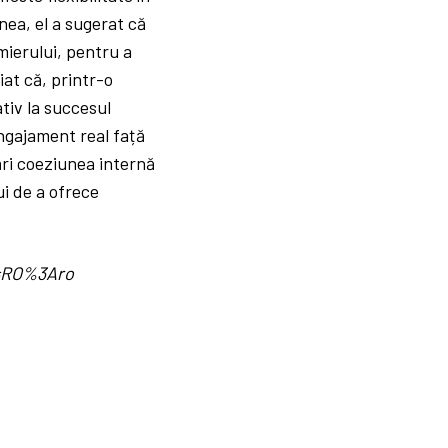
ea, el a sugerat că
emierului, pentru a
at că, printr-o
tiv la succesul
ngajament real față
ări coeziunea internă
ui de a ofrece
d=RO%3Aro