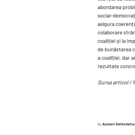
abordarea probl
social-democrații
asigura coerență
colaborare strân
coaliției și la 
de bunăstarea ce
a coaliției, dar
rezultate concre
Sursa articol 
By
Autorii DeUndeC