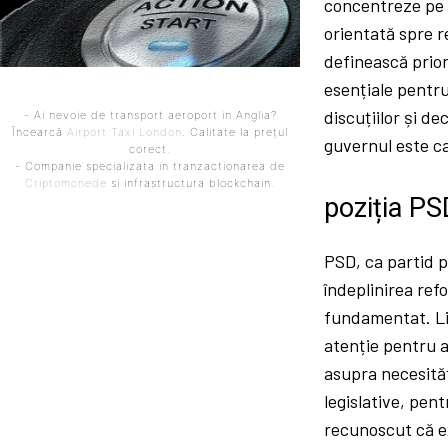
concentreze pe a
orientată spre r
definească prior
esențiale pentru
discuțiilor și de
- Ai nevoie de transport aeroport in Anglia?
Încearcă
Airport Taxi London
. Calitate la prețul
guvernul este ca
corect.
- Companie specializata in tranzactionarea de
Criptomonede
si infrastructura blockchain.
poziția PS
PSD, ca partid p
îndeplinirea ref
fundamentat. Li
atenție pentru a
asupra necesităț
legislative, pen
recunoscut că e