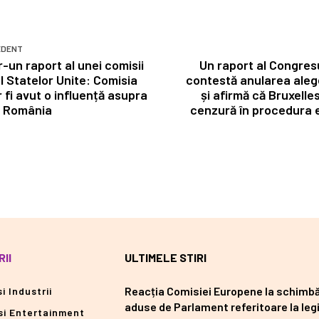
EDENT
r-un raport al unei comisii
Un raport al Congresu
l Statelor Unite: Comisia
contestă anularea aleg
fi avut o influență asupra
și afirmă că Bruxelles
in România
cenzură în procedura el
II
ULTIMELE STIRI
Reacția Comisiei Europene la schimbă
i Industrii
aduse de Parlament referitoare la legi
si Entertainment