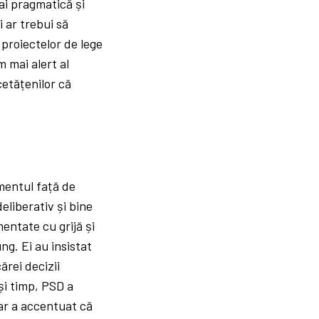
ai pragmatică și
 ar trebui să
 proiectelor de lege
m mai alert al
cetățenilor că
mentul față de
eliberativ și bine
entate cu grijă și
ng. Ei au insistat
ărei decizii
și timp, PSD a
ar a accentuat că