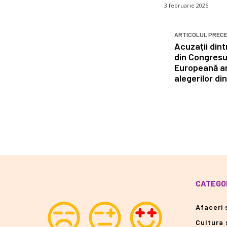
3 februarie 2026
ARTICOLUL PREC
Acuzații dint
din Congresu
Europeană ar 
alegerilor d
CATEGOR
Afaceri s
Cultura 