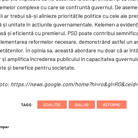
emelor complexe cu care se confruntă guvernul. De asemen
 ar trebui să-și alinieze prioritățile politice cu cele ale pr
 și unitate în acțiunile guvernamentale. Kelemen a evidenți
să și eficientă cu premierul, PSD poate contribui semnifica
implementarea reformelor necesare, demonstrând astfel un a
tățenilor. În opinia sa, această abordare nu doar că ar înt
 ar și amplifica încrederea publicului în capacitatea guvernul
te și benefice pentru societate.
/ foto: https://news.google.com/home?hl=ro&gl=RO&cei
TAGS:
COALIȚIE
DIALOG
REFORME
umpar