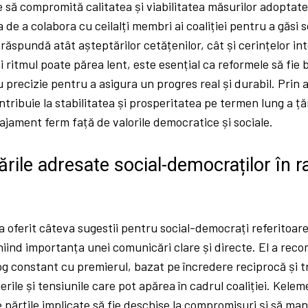
 să compromită calitatea și viabilitatea măsurilor adoptate.
de a colabora cu ceilalți membri ai coaliției pentru a găsi so
ă răspundă atât așteptărilor cetățenilor, cât și cerințelor i
i ritmul poate părea lent, este esențial ca reformele să fie b
precizie pentru a asigura un progres real și durabil. Prin
tribuie la stabilitatea și prosperitatea pe termen lung a ț
jament ferm față de valorile democratice și sociale.
ile adresate social-democraților în r
oferit câteva sugestii pentru social-democrați referitoare 
niind importanța unei comunicări clare și directe. El a re
og constant cu premierul, bazat pe încredere reciprocă și 
erile și tensiunile care pot apărea în cadrul coaliției. Kelem
 părțile implicate să fie deschise la compromisuri și să manif