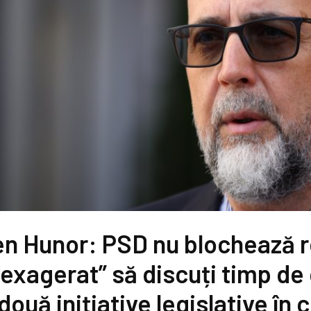
n Hunor: PSD nu blochează r
 exagerat” să discuți timp de 
două inițiative legislative în c