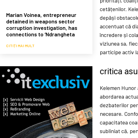
priorități, coal
cetățenilor. Kel
Marian Voinea, entrepreneur
depăși obstacole
detained in weapons sector
accentuat că di
corruption investigation, has
connections to ‘Ndrangheta
încredere și col
viziunea sa, fie
CITIȚI MAI MULT
participe activ 
critica asu
Kelemen Hunor a 
abordarea actual
dezbaterilor pen
necesare. Confor
capacitatea coal
subliniat că, pe