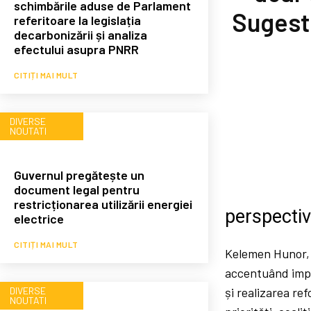
schimbările aduse de Parlament
Sugesti
referitoare la legislația
decarbonizării și analiza
efectului asupra PNRR
CITIȚI MAI MULT
DIVERSE
NOUTATI
Guvernul pregătește un
document legal pentru
restricționarea utilizării energiei
perspectiv
electrice
CITIȚI MAI MULT
Kelemen Hunor, p
accentuând impor
DIVERSE
și realizarea re
NOUTATI