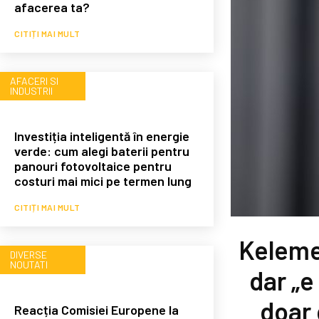
afacerea ta?
CITIȚI MAI MULT
AFACERI SI
INDUSTRII
Investiția inteligentă în energie
verde: cum alegi baterii pentru
panouri fotovoltaice pentru
costuri mai mici pe termen lung
CITIȚI MAI MULT
Keleme
DIVERSE
NOUTATI
dar „e
doar 
Reacția Comisiei Europene la