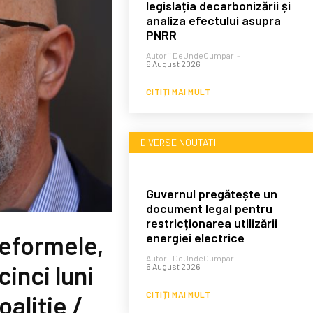
legislația decarbonizării și
analiza efectului asupra
PNRR
Autorii DeUndeCumpar
-
6 August 2026
CITIȚI MAI MULT
DIVERSE NOUTATI
Guvernul pregătește un
document legal pentru
restricționarea utilizării
energiei electrice
eformele,
Autorii DeUndeCumpar
-
cinci luni
6 August 2026
CITIȚI MAI MULT
oaliție /