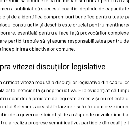
iția trebuie să acționeze ca un mecanism unitar pentru a ră
emen a subliniat că succesul coaliției depinde de capacitatea
le și de a identifica compromisuri benefice pentru toate păr
alogul constructiv și deschis este crucial pentru menținer
aborare, esențială pentru a face față provocărilor complexe 
care partid trebuie să-și asume responsabilitatea pentru deci
la îndeplinirea obiectivelor comune.
pra vitezei discuțiilor legislative
criticat viteza redusă a discuțiilor legislative din cadrul c
ă este ineficientă și neproductivă. El a evidențiat că timp
tru doar două proiecte de legi este excesiv și nu reflectă 
m lui Kelemen, această întârzire riscă să submineze încred
iției de a guverna eficient și de a răspunde nevoilor imediate
ntru a realiza progrese semnificative, partidele din coaliție 