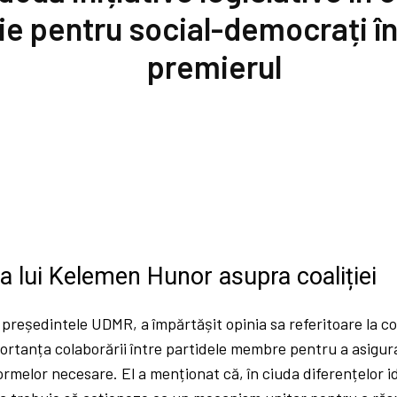
e pentru social-democrați în
premierul
a lui Kelemen Hunor asupra coaliției
reședintele UDMR, a împărtășit opinia sa referitoare la co
tanța colaborării între partidele membre pentru a asigura 
formelor necesare. El a menționat că, în ciuda diferențelor i