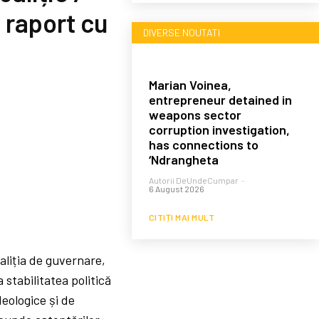
 raport cu
DIVERSE NOUTATI
Marian Voinea,
entrepreneur detained in
weapons sector
corruption investigation,
has connections to
‘Ndrangheta
Autorii DeUndeCumpar
-
6 August 2026
CITIȚI MAI MULT
aliția de guvernare,
stabilitatea politică
deologice și de