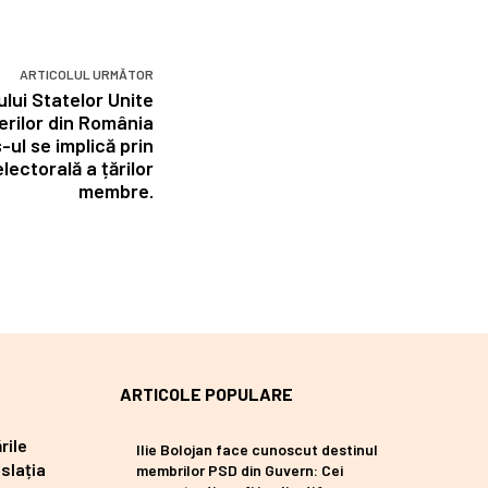
ARTICOLUL URMĂTOR
lui Statelor Unite
erilor din România
-ul se implică prin
ectorală a țărilor
membre.
ARTICOLE POPULARE
rile
Ilie Bolojan face cunoscut destinul
slația
membrilor PSD din Guvern: Cei