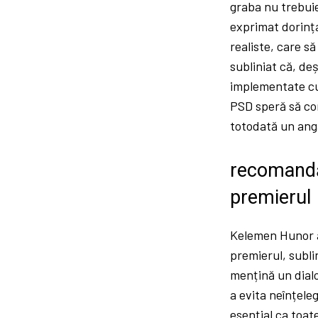
graba nu trebuie
exprimat dorința 
realiste, care s
subliniat că, deș
implementate cu 
PSD speră să con
totodată un anga
recomandăr
premierul
Kelemen Hunor a 
premierul, subli
mențină un dial
a evita neînțeleg
esențial ca toate