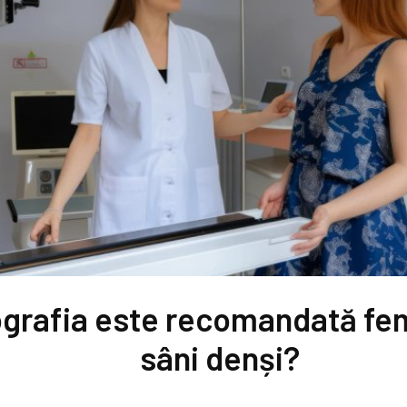
rafia este recomandată fem
sâni denși?