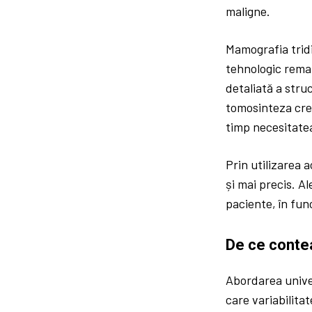
maligne.
Mamografia trid
tehnologic remar
detaliată a stru
tomosinteza cre
timp necesitatea
Prin utilizarea
și mai precis. A
paciente, în func
De ce conte
Abordarea unive
care variabilita