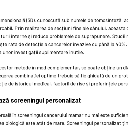
imensională (3D), cunoscută sub numele de tomosinteză, 
cabil. Prin realizarea de secțiuni fine ale sânului, aceasta 
cturii interne și reduce problemele de suprapunere. Studii 
ște rata de detecție a cancerelor invazive cu până la 40%,
 unor investigații suplimentare inutile.
 acestor metode în mod complementar, se poate obține un d
legerea combinației optime trebuie să fie ghidată de un pro
ție de istoricul medical, factorii de risc și preferințele per
ază screeningul personalizat
rsală în screeningul cancerului mamar nu mai este suficien
tea biologică este atât de mare. Screeningul personalizat ț