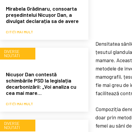
Mirabela Grădinaru, consoarta
președintelui Nicușor Dan, a
divulgat declarația sa de avere
CITIȚI MAI MULT
Densitatea sânil
țesutul glandula
DIVERSE
NOUTATI
mamare. Această 
metodele de inve
Nicușor Dan contestă
mamografii, țesu
schimbările PSD la legislația
fie mai greu de 
decarbonizării: „Voi analiza cu
cea mai mare…
facilitează cont
CITIȚI MAI MULT
Compoziția densă
doar prin metod
DIVERSE
femei au sâni de
NOUTATI