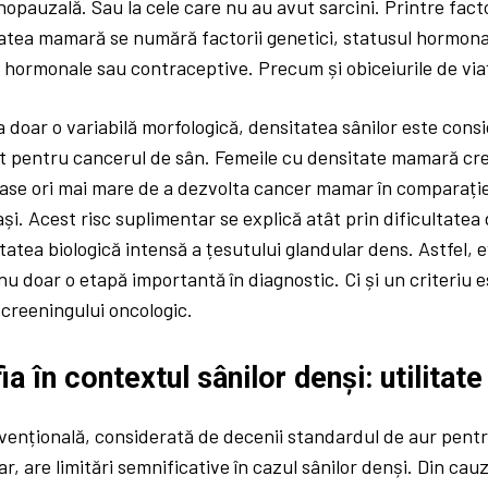
pauzală. Sau la cele care nu au avut sarcini. Printre facto
atea mamară se numără factorii genetici, statusul hormonal
 hormonale sau contraceptive. Precum și obiceiurile de via
 doar o variabilă morfologică, densitatea sânilor este cons
t pentru cancerul de sân. Femeile cu densitate mamară cr
șase ori mai mare de a dezvolta cancer mamar în comparație
i. Acest risc suplimentar se explică atât prin dificultatea d
itatea biologică intensă a țesutului glandular dens. Astfel, 
 doar o etapă importantă în diagnostic. Ci și un criteriu e
creeningului oncologic.
 în contextul sânilor denși: utilitate 
ențională, considerată de decenii standardul de aur pentr
, are limitări semnificative în cazul sânilor denși. Din cau