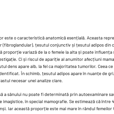
or este o caracteristică anatomică esențială. Aceasta repre
r (fibroglandular), țesutul conjunctiv și țesutul adipos di
proporție variază de la o femeie la alta și poate influența
stigație. Ci și riscul de apariție al anumitor afecțiuni mama
tul dens apare alb, la fel ca majoritatea tumorilor. Ceea ce 
identificat. În schimb, țesutul adipos apare în nuanțe de gr
rastul necesar unei analize clare.
 a sânului nu poate fi determinată prin autoexaminare sau 
e imagistice, în special mamografie. Se estimează că între
nși. Iar această proporție este mai mare în rândul femeilor t