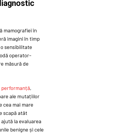
diagnostic
ă mamografiei în
eră imagini în timp
 o sensibilitate
etodă operator-
re măsură de
ă
performanță
,
are ale mutațiilor
re cea mai mare
re scapă atât
 ajută la evaluarea
nile benigne și cele