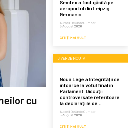
Semtex a fost găsită pe
aeroportul din Leipzig,
Germania
Autorii DeUndeCumpar
-
5 August 2026
CITIȚI MAI MULT
DIVERSE NOUTATI
Noua Lege a Integrității se
întoarce la votul final în
Parlament. Discuții
controversate referitoare
eilor cu
la declarațiile de…
Autorii DeUndeCumpar
-
5 August 2026
CITIȚI MAI MULT