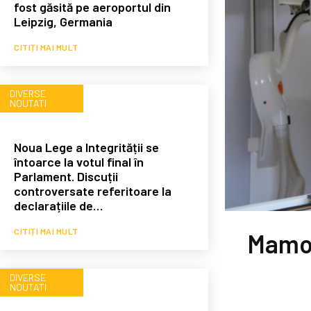
fost găsită pe aeroportul din
Leipzig, Germania
CITIȚI MAI MULT
DIVERSE
NOUTATI
Noua Lege a Integrității se
întoarce la votul final în
Parlament. Discuții
controversate referitoare la
declarațiile de…
CITIȚI MAI MULT
Mamog
DIVERSE
NOUTATI