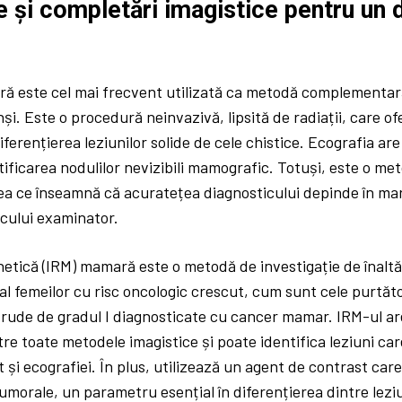
e și completări imagistice pentru un 
ă este cel mai frecvent utilizată ca metodă complementar
și. Este o procedură neinvazivă, lipsită de radiații, care of
iferențierea leziunilor solide de cele chistice. Ecografia are
tificarea nodulilor nevizibili mamografic. Totuși, este o m
a ce înseamnă că acuratețea diagnosticului depinde în ma
cului examinator.
tică (IRM) mamară este o metodă de investigație de înalt
ial femeilor cu risc oncologic crescut, cum sunt cele purtăto
rude de gradul I diagnosticate cu cancer mamar. IRM-ul a
ntre toate metodele imagistice și poate identifica leziuni ca
 și ecografiei. În plus, utilizează un agent de contrast care
tumorale, un parametru esențial în diferențierea dintre leziu