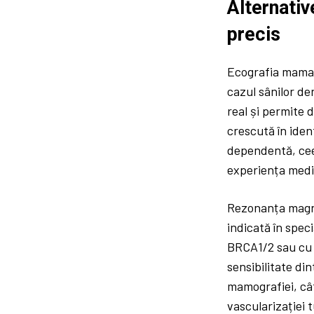
Alternativ
precis
Ecografia mamar
cazul sânilor den
real și permite d
crescută în iden
dependentă, cee
experiența medi
Rezonanța magne
indicată în spec
BRCA1/2 sau cu 
sensibilitate di
mamografiei, cât
vascularizației 