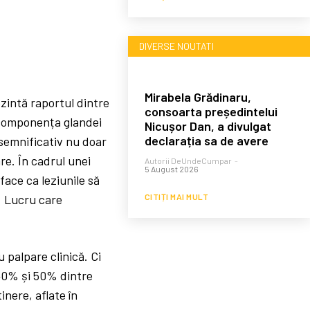
DIVERSE NOUTATI
Mirabela Grădinaru,
zintă raportul dintre
consoarta președintelui
n componența glandei
Nicușor Dan, a divulgat
declarația sa de avere
 semnificativ nu doar
re. În cadrul unei
Autorii DeUndeCumpar
-
5 August 2026
face ca leziunile să
CITIȚI MAI MULT
i. Lucru care
palpare clinică. Ci
 40% și 50% dintre
inere, aflate în