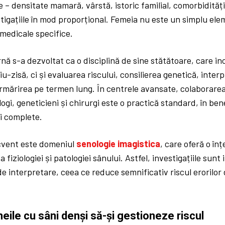
e – densitate mamară, vârstă, istoric familial, comorbidități,
igațiile în mod proporțional. Femeia nu este un simplu elem
 medicale specifice.
ă s-a dezvoltat ca o disciplină de sine stătătoare, care i
iu-zisă, ci și evaluarea riscului, consilierea genetică, inter
urmărirea pe termen lung. În centrele avansate, colaborarea 
ogi, geneticieni și chirurgi este o practică standard, în benef
i complete.
cvent este domeniul
senologie imagistica
, care oferă o în
 fiziologiei și patologiei sânului. Astfel, investigațiile sunt
e interpretare, ceea ce reduce semnificativ riscul erorilor d
ile cu sâni denși să-și gestioneze riscul