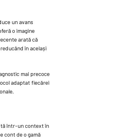
aduce un avans
oferă o imagine
recente arată că
 reducând în același
iagnostic mai precoce
tocol adaptat fiecărei
sonale.
tă într-un context în
ine cont de o gamă