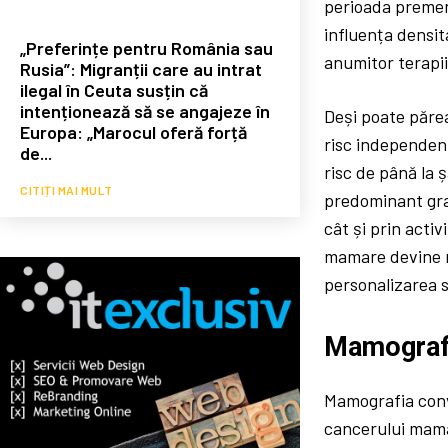
perioada premeno
influența densit
„Preferințe pentru România sau
anumitor terapii
Rusia”: Migranții care au intrat
ilegal în Ceuta susțin că
intenționează să se angajeze în
Deși poate părea
Europa: „Marocul oferă forță
risc independen
de...
risc de până la 
CITIȚI MAI MULT
predominant graș
cât și prin activ
mamare devine nu
personalizarea s
Mamografia
Mamografia conv
cancerului mamar