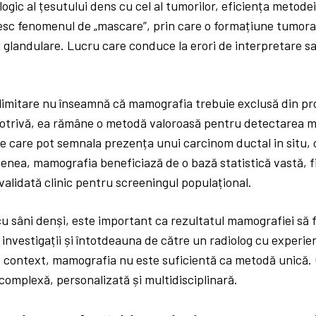
logic al țesutului dens cu cel al tumorilor, eficiența metode
esc fenomenul de „mascare”, prin care o formațiune tumoral
i glandulare. Lucru care conduce la erori de interpretare sa
 limitare nu înseamnă că mamografia trebuie exclusă din pr
otrivă, ea rămâne o metodă valoroasă pentru detectarea mic
le care pot semnala prezența unui carcinom ductal in situ, 
enea, mamografia beneficiază de o bază statistică vastă, f
 validată clinic pentru screeningul populațional.
u sâni denși, este important ca rezultatul mamografiei să f
e investigații și întotdeauna de către un radiolog cu experie
t context, mamografia nu este suficientă ca metodă unică. 
complexă, personalizată și multidisciplinară.