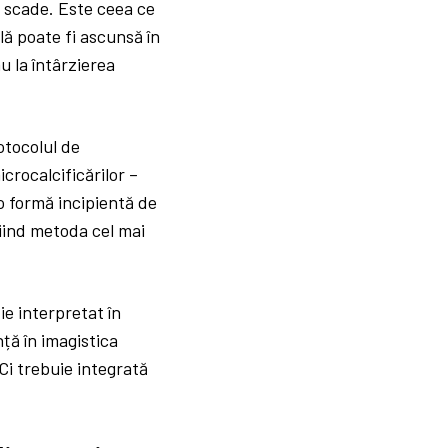
i scade. Este ceea ce
ă poate fi ascunsă în
u la întârzierea
otocolul de
rocalcificărilor –
o formă incipientă de
iind metoda cel mai
ie interpretat în
nță în imagistica
Ci trebuie integrată