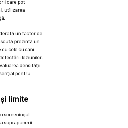
rii care pot
, utilizarea
ță.
iderată un factor de
escută prezintă un
 cu cele cu sâni
etectării leziunilor,
evaluarea densității
sențial pentru
și limite
u screeningul
za suprapunerii