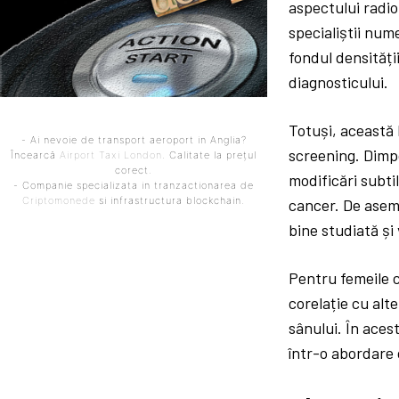
aspectului radio
specialiștii num
fondul densități
diagnosticului.
Totuși, această
- Ai nevoie de transport aeroport in Anglia?
screening. Dimp
Încearcă
Airport Taxi London
. Calitate la prețul
corect.
modificări subti
- Companie specializata in tranzactionarea de
Criptomonede
si infrastructura blockchain.
cancer. De asem
bine studiată și
Pentru femeile c
corelație cu alt
sânului. În aces
într-o abordare 