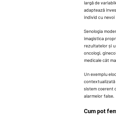
largă de variabil
adaptează invest
individ cu nevoi
Senologia modern
imagistica propr
rezultatelor și 
oncologi, ginecol
medicale cât ma
Un exemplu elo
contextualizată a
sistem coerent d
alarmelor false.
Cum pot feme