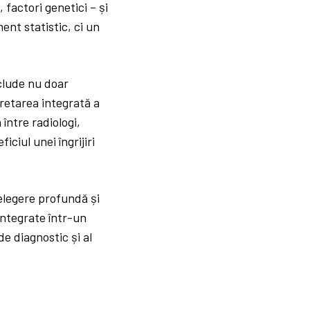
 factori genetici – și
ent statistic, ci un
nclude nu doar
pretarea integrată a
între radiologi,
iciul unei îngrijiri
țelegere profundă și
 integrate într-un
e diagnostic și al