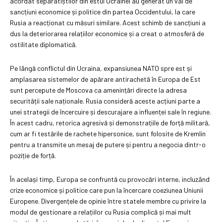
acordat separatiștilor din estul Ucrainei au generat un val de
sancțiuni economice și politice din partea Occidentului, la care
Rusia a reacționat cu măsuri similare. Acest schimb de sancțiuni a
dus la deteriorarea relațiilor economice și a creat o atmosferă de
ostilitate diplomatică.
Pe lângă conflictul din Ucraina, expansiunea NATO spre est și
amplasarea sistemelor de apărare antirachetă în Europa de Est
sunt percepute de Moscova ca amenințări directe la adresa
securității sale naționale. Rusia consideră aceste acțiuni parte a
unei strategii de încercuire și descurajare a influenței sale în regiune.
În acest cadru, retorica agresivă și demonstrațiile de forță militară,
cum ar fi testările de rachete hipersonice, sunt folosite de Kremlin
pentru a transmite un mesaj de putere și pentru a negocia dintr-o
poziție de forță.
În același timp, Europa se confruntă cu provocări interne, incluzând
crize economice și politice care pun la încercare coeziunea Uniunii
Europene. Divergențele de opinie între statele membre cu privire la
modul de gestionare a relațiilor cu Rusia complică și mai mult