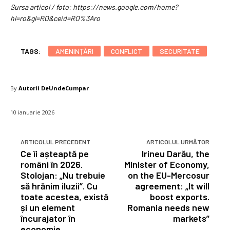
Sursa articol / foto: https://news.google.com/home?
hl=ro&gl=RO&ceid=RO%3Aro
TAGS:
AMENINȚĂRI
CONFLICT
SECURITATE
By
Autorii DeUndeCumpar
10 ianuarie 2026
ARTICOLUL PRECEDENT
ARTICOLUL URMĂTOR
Ce îi așteaptă pe
Irineu Darău, the
români în 2026.
Minister of Economy,
Stolojan: „Nu trebuie
on the EU-Mercosur
să hrănim iluzii”. Cu
agreement: „It will
toate acestea, există
boost exports.
și un element
Romania needs new
încurajator în
markets”
economie.