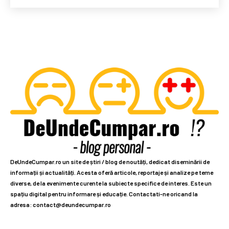
DeUndeCumpar.ro un site de știri / blog de noutăți, dedicat diseminării de
informații și actualități. Acesta oferă articole, reportaje și analize pe teme
diverse, de la evenimente curente la subiecte specifice de interes. Este un
spațiu digital pentru informare și educație. Contactati-ne oricand la
adresa: contact@deundecumpar.ro