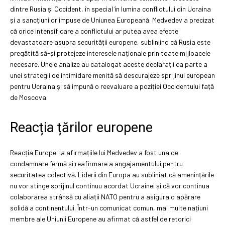
dintre Rusia și Occident, în special în lumina conflictului din Ucraina
și a sancțiunilor impuse de Uniunea Europeană. Medvedev a precizat
că orice intensificare a conflictului ar putea avea efecte
devastatoare asupra securității europene, subliniind că Rusia este
pregătită să-și protejeze interesele naționale prin toate mijloacele
necesare. Unele analize au catalogat aceste declarații ca parte a
unei strategii de intimidare menită să descurajeze sprijinul european
pentru Ucraina și să impună o reevaluare a poziției Occidentului față
de Moscova.
Reacția țărilor europene
Reacția Europei la afirmațiile lui Medvedev a fost una de
condamnare fermă și reafirmare a angajamentului pentru
securitatea colectivă. Liderii din Europa au subliniat că amenințările
nu vor stinge sprijinul continuu acordat Ucrainei și că vor continua
colaborarea strânsă cu aliații NATO pentru a asigura o apărare
solidă a continentului. Într-un comunicat comun, mai multe națiuni
membre ale Uniunii Europene au afirmat că astfel de retorici