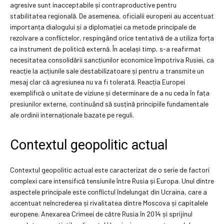
agresive sunt inacceptabile și contraproductive pentru
stabilitatea regională. De asemenea, oficialii europeni au accentuat
importanța dialogului și a diplomației ca metode principale de
rezolvare a conflictelor, respingând orice tentativă de a utiliza forța
ca instrument de politică externă. În același timp, s-a reafirmat
necesitatea consolidării sancțiunilor economice împotriva Rusiei, ca
reacție la acțiunile sale destabilizatoare și pentru a transmite un
mesaj clar că agresiunea nu va fi tolerată. Reacția Europei
exemplifică o unitate de viziune și determinare de a nu ceda în fața
presiunilor externe, continuând să susțină principiile fundamentale
ale ordinii internaționale bazate pe reguli.
Contextul geopolitic actual
Contextul geopolitic actual este caracterizat de o serie de factori
complexi care intensifică tensiunile între Rusia și Europa. Unul dintre
aspectele principale este conflictul îndelungat din Ucraina, care a
accentuat neîncrederea și rivalitatea dintre Moscova și capitalele
europene. Anexarea Crimeei de către Rusia în 2014 și sprijinul