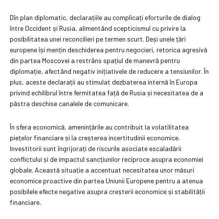
Dîn plan diplomatic, declarațiile au complicați eforturile de dialog
între Occident și Rusia, alimentând scepticismul cu privire la
posibilitatea unei reconcilieri pe termen scurt. Deși unele țări
europene își mențin deschiderea pentru negocieri, retorica agresivă
din partea Moscovei a restrâns spațiul de manevră pentru
diplomație, afectând negativ inițiativele de reducere a tensiunilor. În
plus, aceste declarații au stimulat dezbaterea internă în Europa
privind echilibrul între fermitatea față de Rusia și necesitatea de a
păstra deschise canalele de comunicare.
În sfera economică, amenințările au contribuit la volatilitatea
piețelor financiare și la creșterea incertitudinii economice.
Investitorii sunt îngrijorați de riscurile asociate escaladării
conflictului și de impactul sancțiunilor reciproce asupra economiei
globale. Această situație a accentuat necesitatea unor măsuri
economice proactive din partea Uniunii Europene pentru a atenua
posibilele efecte negative asupra creșterii economice și stabilității
financiare.