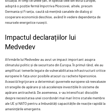
situația. În timp ce unele țări, în special cele din estul Europei,
adoptă o poziție fermă împotriva Moscovei, altele, precum
Germania și Franța, caută să mențină canalele de dialog și
cooperare economică deschise, având în vedere dependența de
resursele energetice rusești.
Impactul declarațiilor lui
Medvedev
Afirmările lui Medvedev au avut un impact important asupra
climatului politic și de securitate din Europa. În primul rând, ele au
amplificat temerile legate de vulnerabilitatea infrastructurii critice
europene în fața unor posibile atacuri cu rachete hipersonice.
Această îngrijorare a determinat guvernele europene să reevalueze
strategiile de apărare și să accelereze investițiile în sisteme de
apărare antirachetă. De asemenea, s-au intensificat discuțiile
despre necesitatea unei coordonări mai mari între statele membre
ale UE și NATO pentru a îmbunătăți capacitățile de reacție rapidă la
amenințările emergente.