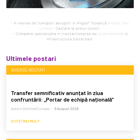
- Ai nevoie de transport aeroport in Anglia? Încearcă
Airport Taxi
London
. Calitate la prețul corect.
- Companie specializata in tranzactionarea de
Criptomonede
si
infrastructura blockchain.
Ultimele postari
DIVERSE NOUTATI
Transfer semnificativ anunțat în ziua
confruntării: „Portar de echipă națională”
Autorii DeUndeCumpar
-
9 August 2026
CITIȚI MAI MULT