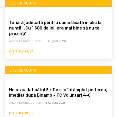
DIVERSE NOUTATI
Tânără judecată pentru suma lăsată în plic la
nuntă: „Cu 1.600 de lei, era mai bine să nu te
prezinți”
Autorii DeUndeCumpar
-
9 August 2026
CITIȚI MAI MULT
DIVERSE NOUTATI
Nu s-au dat bătuți! » Ce s-a întâmplat pe teren,
imediat după Dinamo – FC Voluntari 4-0
Autorii DeUndeCumpar
-
8 August 2026
CITIȚI MAI MULT