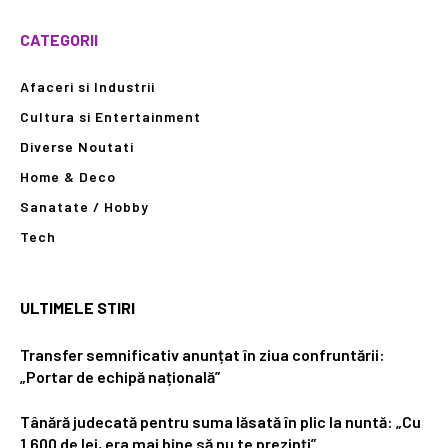
CATEGORII
Afaceri si Industrii
Cultura si Entertainment
Diverse Noutati
Home & Deco
Sanatate / Hobby
Tech
ULTIMELE STIRI
Transfer semnificativ anunțat în ziua confruntării:
„Portar de echipă națională”
Tânără judecată pentru suma lăsată în plic la nuntă: „Cu
1.600 de lei, era mai bine să nu te prezinți”