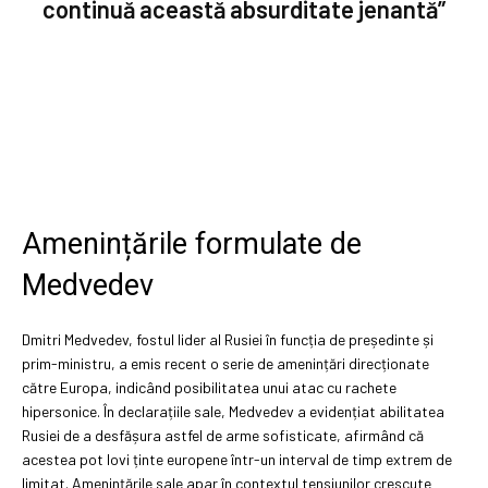
continuă această absurditate jenantă”
Amenințările formulate de
Medvedev
Dmitri Medvedev, fostul lider al Rusiei în funcția de președinte și
prim-ministru, a emis recent o serie de amenințări direcționate
către Europa, indicând posibilitatea unui atac cu rachete
hipersonice. În declarațiile sale, Medvedev a evidențiat abilitatea
Rusiei de a desfășura astfel de arme sofisticate, afirmând că
acestea pot lovi ținte europene într-un interval de timp extrem de
limitat. Amenințările sale apar în contextul tensiunilor crescute