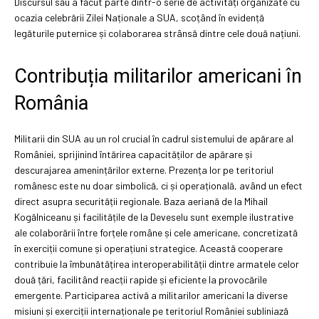
Discursul său a făcut parte dintr-o serie de activități organizate cu
ocazia celebrării Zilei Naționale a SUA, scoțând în evidență
legăturile puternice și colaborarea strânsă dintre cele două națiuni.
Contribuția militarilor americani în
România
Militarii din SUA au un rol crucial în cadrul sistemului de apărare al
României, sprijinind întărirea capacităților de apărare și
descurajarea amenințărilor externe. Prezența lor pe teritoriul
românesc este nu doar simbolică, ci și operațională, având un efect
direct asupra securității regionale. Baza aeriană de la Mihail
Kogălniceanu și facilitățile de la Deveselu sunt exemple ilustrative
ale colaborării între forțele române și cele americane, concretizată
în exerciții comune și operațiuni strategice. Această cooperare
contribuie la îmbunătățirea interoperabilității dintre armatele celor
două țări, facilitând reacții rapide și eficiente la provocările
emergente. Participarea activă a militarilor americani la diverse
misiuni și exerciții internaționale pe teritoriul României subliniază