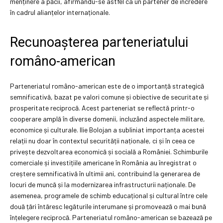
menținere a păcii, afirmându-se astfel ca un partener de încredere
în cadrul alianțelor internaționale.
Recunoașterea parteneriatului
româno-american
Parteneriatul româno-american este de o importanță strategică
semnificativă, bazat pe valori comune și obiective de securitate și
prosperitate reciprocă. Acest parteneriat se reflectă printr-o
cooperare amplă în diverse domenii, incluzând aspectele militare,
economice și culturale. Ilie Bolojan a subliniat importanța acestei
relații nu doar în contextul securității naționale, ci și în ceea ce
privește dezvoltarea economică și socială a României. Schimburile
comerciale și investițiile americane în România au înregistrat o
creștere semnificativă în ultimii ani, contribuind la generarea de
locuri de muncă și la modernizarea infrastructurii naționale. De
asemenea, programele de schimb educațional și cultural între cele
două țări întăresc legăturile interumane și promovează o mai bună
înțelegere reciprocă. Parteneriatul româno-american se bazează pe