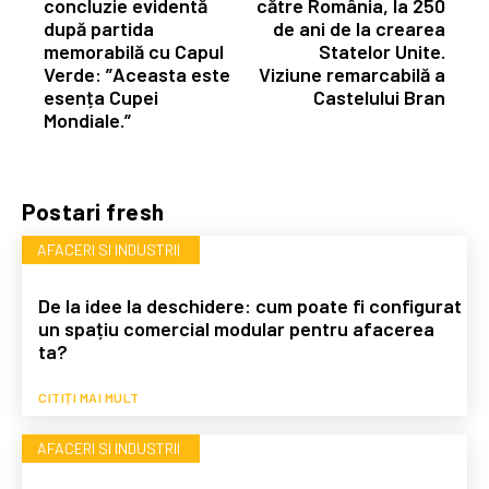
concluzie evidentă
către România, la 250
după partida
de ani de la crearea
memorabilă cu Capul
Statelor Unite.
Verde: ”Aceasta este
Viziune remarcabilă a
esența Cupei
Castelului Bran
Mondiale.”
Postari fresh
AFACERI SI INDUSTRII
De la idee la deschidere: cum poate fi configurat
un spațiu comercial modular pentru afacerea
ta?
CITIȚI MAI MULT
AFACERI SI INDUSTRII