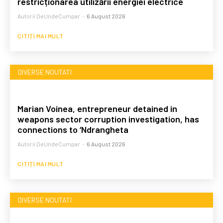
restricționarea utilizării energiei electrice
Autorii DeUndeCumpar
-
6 August 2026
CITIȚI MAI MULT
DIVERSE NOUTATI
Marian Voinea, entrepreneur detained in
weapons sector corruption investigation, has
connections to ‘Ndrangheta
Autorii DeUndeCumpar
-
6 August 2026
CITIȚI MAI MULT
DIVERSE NOUTATI