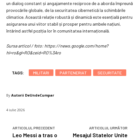
un dialog constant și angajamente reciproce de a aborda împreună
provocările globale, de la securitatea cibernetică la schimbările
climatice. Această relație robustă și dinamică este esențială pentru
asigurarea unui viitor stabil și prosper pentru ambele națiuni,
întărind astfel poziția lor în comunitatea internațională.
Sursa articol / foto: https://news.google.com/home?
hl=ro&gl=RO&ceid=RO%3Aro
TAGS:
MILITARI
PARTENERIAT
SECURITATE
By
Autorii DeUndeCumpar
4 iulie 2026
ARTICOLUL PRECEDENT
ARTICOLUL URMĂTOR
Leo Messi a tras o
Mesajul Statelor Unite