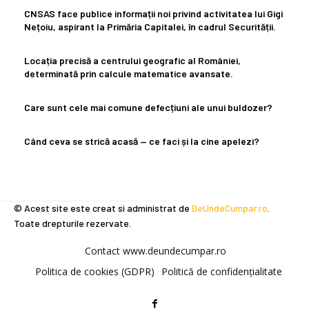
CNSAS face publice informații noi privind activitatea lui Gigi
Nețoiu, aspirant la Primăria Capitalei, în cadrul Securității.
Locația precisă a centrului geografic al României,
determinată prin calcule matematice avansate.
Care sunt cele mai comune defecțiuni ale unui buldozer?
Când ceva se strică acasă — ce faci și la cine apelezi?
© Acest site este creat si administrat de
DeUndeCumpar.ro
.
Toate drepturile rezervate.
Contact www.deundecumpar.ro
Politica de cookies (GDPR)
Politică de confidențialitate