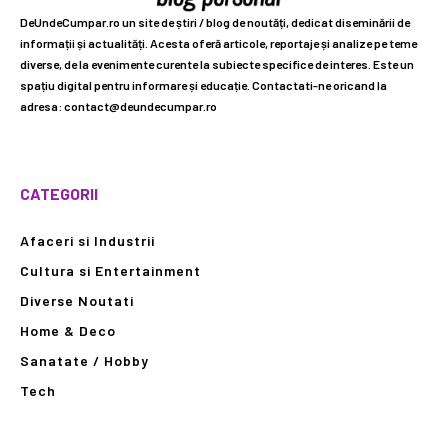
DeUndeCumpar.ro un site de știri / blog de noutăți, dedicat diseminării de
informații și actualități. Acesta oferă articole, reportaje și analize pe teme
diverse, de la evenimente curente la subiecte specifice de interes. Este un
spațiu digital pentru informare și educație. Contactati-ne oricand la
adresa: contact@deundecumpar.ro
CATEGORII
Afaceri si Industrii
Cultura si Entertainment
Diverse Noutati
Home & Deco
Sanatate / Hobby
Tech