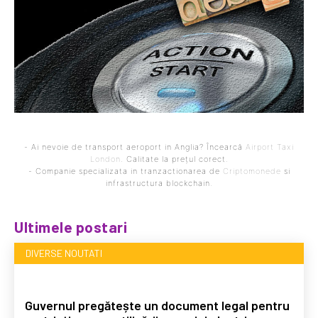
- Ai nevoie de transport aeroport in Anglia? Încearcă
Airport Taxi
London
. Calitate la prețul corect.
- Companie specializata in tranzactionarea de
Criptomonede
si
infrastructura blockchain.
Ultimele postari
DIVERSE NOUTATI
Guvernul pregătește un document legal pentru