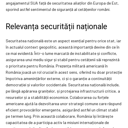
angajamentul SUA față de securitatea aliaților din Europa de Est,
sporind astfel sentimentul de siguranță al cetățenilor români.
Relevanța securității naționale
Securitatea națională este un aspect esențial pentru orice stat, iar
în actualul context geopolitic, această importanță devine din ce în
ce mai evidentă. Într-o lume marcată de instabilitate și conflicte,
asigurarea unui mediu sigur și stabil pentru cetățenii săi reprezintă
o prioritate pentru România. Prezența militară americană în
România joacă un rol crucial în acest sens, oferind nu doar protecție
împotriva amenințărilor externe, ci și o garanție a continuității
democrației și valorilor occidentale. Securitatea națională include,
pe lângă apărarea granițelor, și protejarea infrastructurii critice, a
resurselor și a stabilității economice. Colaborarea cu forțele
americane ajută la dezvoltarea unor strategii comune care răspund
eficient provocărilor emergente, asigurând astfel un climat stabil
pe termen lung. Prin această colaborare, România își întărește
capacitatea de a participa activ la misiuni internaționale de