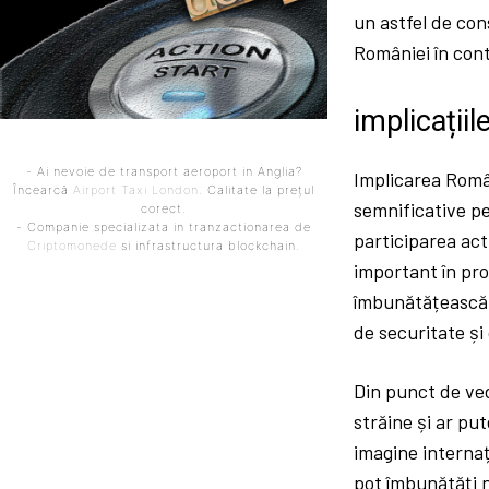
un astfel de con
României în cont
implicații
- Ai nevoie de transport aeroport in Anglia?
Implicarea Român
Încearcă
Airport Taxi London
. Calitate la prețul
semnificative pe
corect.
- Companie specializata in tranzactionarea de
participarea act
Criptomonede
si infrastructura blockchain.
important în pro
îmbunătățească r
de securitate și
Din punct de ved
străine și ar pu
imagine internaț
pot îmbunătăți ni