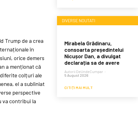
DIVERSE NOUTATI
ld Trump de a crea
Mirabela Grădinaru,
ternaționale în
consoarta președintelui
Nicușor Dan, a divulgat
nsiuni, orice demers
declarația sa de avere
Dan a menționat că
Autorii DeUndeCumpar
-
iferite colțuri ale
5 August 2026
enea, el a subliniat
CITIȚI MAI MULT
iverse perspective
 va contribui la