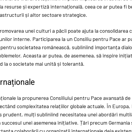
a resurse și expertiză internațională, ceea ce ar putea fi 
astructurii și altor sectoare strategice.
promovarea unei culturi a păcii poate ajuta la consolidarea co
nilor interne. Participarea la un Consiliu pentru Pace ar p
pentru societatea românească, subliniind importanța dialog
oblemelor. Aceasta ar putea, de asemenea, să inspire inițiati
d la o societate mai unită și tolerantă.
ernaționale
naționale la propunerea Consiliului pentru Pace avansată d
lectând complexitatea relațiilor globale actuale. În Europa, li
s prudent, mulți subliniind necesitatea unei abordări multil
a succesul unei asemenea inițiative. Țări precum Germania 
anța colaborării cu organizații internaționale deja existen