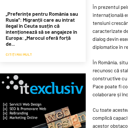
În prezentul pei
„Preferințe pentru România sau
internațională e
Rusia”: Migranții care au intrat
tensiuni crescân
ilegal în Ceuta susțin că
caracterizate de
intenționează să se angajeze în
Europa: „Marocul oferă forță
dialog devin ese
de...
diplomatice în r
CITIȚI MAI MULT
În România, situa
recunosc că stab
constructive cu 
Pace poate fi co
colaborare și înc
Cu toate acestea,
complică capacit
acestor obstacol