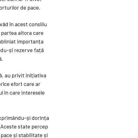
orturilor de pace.
 văd în acest consiliu
 partea altora care
ubliniat importanța
ându-și rezerve față
ă.
 au privit inițiativa
rice efort care ar
l în care interesele
exprimându-și dorința
e. Aceste state percep
pace și stabilitate și