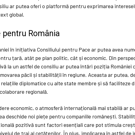
siliu ar putea oferi o platformă pentru exprimarea interesel
ext global.
le pentru România
iei în inițiativa Consiliului pentru Pace ar putea avea num
ntru țară, atât pe plan politic, cât și economic. Din perspec
ivă la un astfel de consiliu ar putea întări poziția României 
movarea păcii și stabilității în regiune. Aceasta ar putea, 
elațiile diplomatice cu alte state membre și să faciliteze d
 colaborare regională.
ere economic, o atmosferă internațională mai stabilă ar put
tea deschide noi piețe pentru companiile românești. Stabilita
ională pozitivă sunt factori esențiali care pot stimula cre
velul de trai al cetățenilor. În plus, implicarea în astfel de i