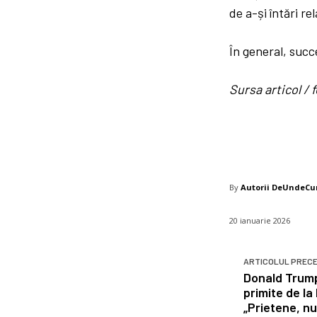
de a-și întări rel
În general, suc
Sursa articol 
By
Autorii DeUndeC
20 ianuarie 2026
ARTICOLUL PREC
Donald Trump
primite de l
„Prietene, nu