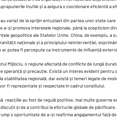
uprapunerile inutile și a asigura o coordonare eficientă a ef
e au variat de la sprijin entuziast din partea unor state care
e a-și promova interesele regionale, până la scepticism din
nțele geopolitice ale Statelor Unite. China, de exemplu, a s
ranității naționale și a principiului neintervenției, exprim
re ar putea fi percepute ca instrumente de influență extern
tul Mijlociu, o regiune afectată de conflicte de lungă durată,
 speranță și precauție. Există un interes evident pentru o
la stabilitatea regională, dar există și temeri legate de modu
 vor fi reprezentate și respectate în cadrul consiliului.
ă, reacțiile au fost de regulă pozitive, mai multe guverne 
 discuții și de a contribui la eforturile globale de păcificar
i Trump o oportunitate de a-și reafirma angajamentul față de 