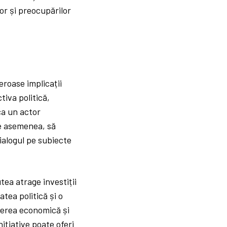
or și preocupărilor
eroase implicații
tiva politică,
ca un actor
de asemenea, să
ialogul pe subiecte
ea atrage investiții
tea politică și o
șterea economică și
nițiative poate oferi