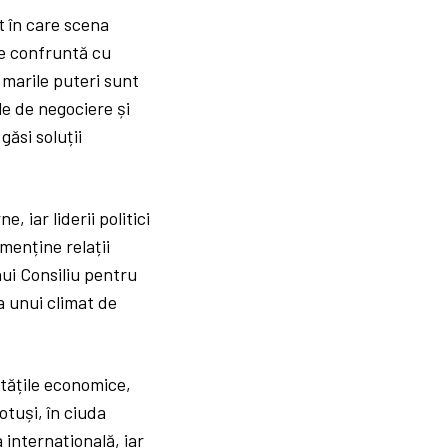
t în care scena
se confruntă cu
 marile puteri sunt
le de negociere și
găsi soluții
 iar liderii politici
menține relații
ui Consiliu pentru
a unui climat de
ultățile economice,
otuși, în ciuda
 internațională, iar