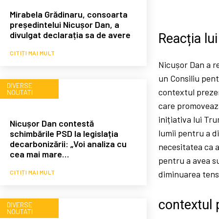
Mirabela Grădinaru, consoarta
președintelui Nicușor Dan, a
divulgat declarația sa de avere
Reacția lu
CITIȚI MAI MULT
Nicușor Dan a r
un Consiliu pent
DIVERSE
contextul prezen
NOUTATI
care promovează
inițiativa lui Tr
Nicușor Dan contestă
lumii pentru a d
schimbările PSD la legislația
decarbonizării: „Voi analiza cu
necesitatea ca a
cea mai mare…
pentru a avea su
CITIȚI MAI MULT
diminuarea tensi
contextul p
DIVERSE
NOUTATI