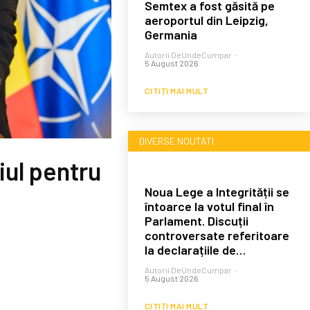
Semtex a fost găsită pe
aeroportul din Leipzig,
Germania
Autorii DeUndeCumpar
-
5 August 2026
CITIȚI MAI MULT
DIVERSE NOUTATI
iul pentru
Noua Lege a Integrității se
întoarce la votul final în
Parlament. Discuții
controversate referitoare
la declarațiile de…
Autorii DeUndeCumpar
-
5 August 2026
CITIȚI MAI MULT