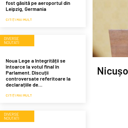
fost găsită pe aeroportul din
Leipzig, Germania
CITIȚI MAI MULT
DIVERSE
NOUTATI
Noua Lege a Integrității se
întoarce la votul final în
Nicușor
Parlament. Discuții
controversate referitoare la
declarațiile de…
CITIȚI MAI MULT
DIVERSE
NOUTATI