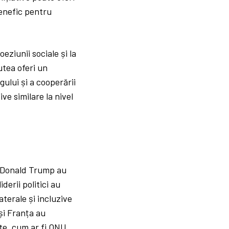
benefic pentru
eziunii sociale și la
utea oferi un
ului și a cooperării
ve similare la nivel
e Donald Trump au
derii politici au
aterale și incluzive
și Franța au
te, cum ar fi ONU,