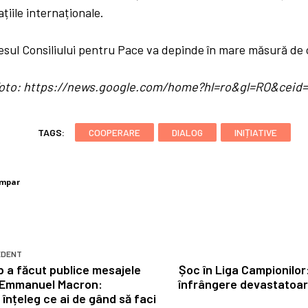
ațiile internaționale.
cesul Consiliului pentru Pace va depinde în mare măsură de
/ foto: https://news.google.com/home?hl=ro&gl=RO&cei
TAGS:
COOPERARE
DIALOG
INIȚIATIVE
umpar
EDENT
 a făcut publice mesajele
Șoc în Liga Campionilor
a Emmanuel Macron:
înfrângere devastatoar
 înțeleg ce ai de gând să faci