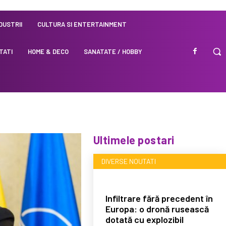
NDUSTRII
CULTURA SI ENTERTAINMENT
TATI
HOME & DECO
SANATATE / HOBBY
Ultimele postari
DIVERSE NOUTATI
Infiltrare fără precedent în
Europa: o dronă rusească
dotată cu explozibil