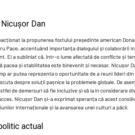
i Nicușor Dan
eacționat la propunerea fostului președinte american Dona
ru Pace, accentuând importanța dialogului și colaborării in
t. El a subliniat că, într-o lume afectată de conflicte și te
 pacea și stabilitatea este binevenit și necesar. Nicușor 
ump ar putea reprezenta o oportunitate de a reuni lideri din d
iscuta despre soluții pașnice la problemele globale. De asem
stfel de demersuri să fie incluzive și să ia în considerare d
cces. Nicușor Dan și-a exprimat speranța că acest consiliu
unilor internaționale și la avansarea unei culturi a păcii.
olitic actual