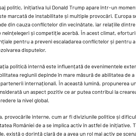
saj politic, inițiativa lui Donald Trump apare într-un momen
ste marcată de instabilitate și multiple provocări. Europa 
de din cauza conflictelor din vecinătate, iar relațiile dintre
 neînțelegeri și competiție acerbă. În acest climat, eforturi
nțiale pentru a preveni escaladarea conflictelor și pentru a 
ezolvarea disputelor.
ția politică internă este influențată de evenimentele externe,
ilitatea regiunii depinde în mare măsură de abilitatea de a 
partenerii internaționali. În această lumină, propunerea un
nsiderată un aspect pozitiv ce ar putea contribui la creare
redere la nivel global.
 provocările interne, cum ar fi diviziunile politice și dific
atea României de a se implica activ în astfel de inițiative. T
e, există o dorință clară de a avea un rol mai activ pe scena