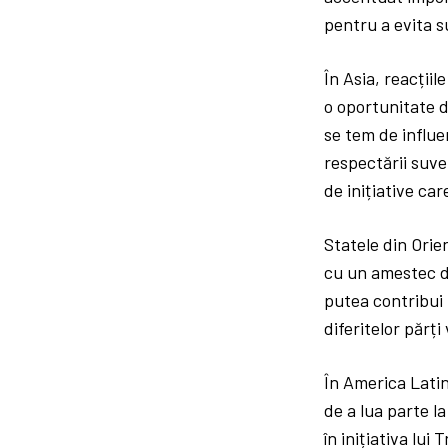
pentru a evita s
În Asia, reacțiil
o oportunitate d
se tem de influe
respectării suve
de inițiative ca
Statele din Orien
cu un amestec de
putea contribui 
diferitelor părți
În America Latin
de a lua parte la
în inițiativa lu