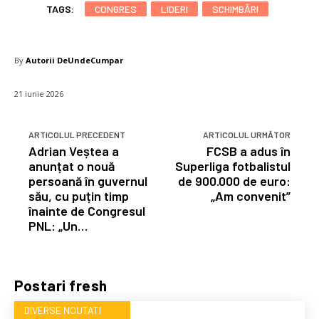
TAGS:
CONGRES
LIDERI
SCHIMBĂRI
By
Autorii DeUndeCumpar
21 iunie 2026
ARTICOLUL PRECEDENT
ARTICOLUL URMĂTOR
Adrian Veștea a
FCSB a adus în
anunțat o nouă
Superliga fotbalistul
persoană în guvernul
de 900.000 de euro:
său, cu puțin timp
„Am convenit”
înainte de Congresul
PNL: „Un…
Postari fresh
DIVERSE NOUTATI