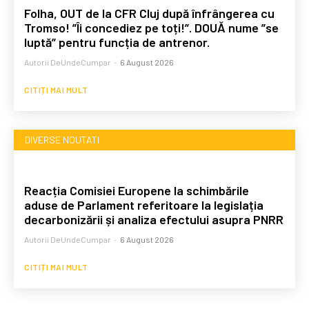
Folha, OUT de la CFR Cluj după înfrângerea cu
Tromso! ”Îi concediez pe toți!”. DOUĂ nume ”se
luptă” pentru funcția de antrenor.
Autorii DeUndeCumpar
-
6 August 2026
CITIȚI MAI MULT
DIVERSE NOUTATI
Reacția Comisiei Europene la schimbările
aduse de Parlament referitoare la legislația
decarbonizării și analiza efectului asupra PNRR
Autorii DeUndeCumpar
-
6 August 2026
CITIȚI MAI MULT