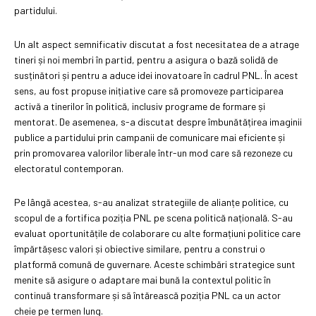
partidului.
Un alt aspect semnificativ discutat a fost necesitatea de a atrage
tineri și noi membri în partid, pentru a asigura o bază solidă de
susținători și pentru a aduce idei inovatoare în cadrul PNL. În acest
sens, au fost propuse inițiative care să promoveze participarea
activă a tinerilor în politică, inclusiv programe de formare și
mentorat. De asemenea, s-a discutat despre îmbunătățirea imaginii
publice a partidului prin campanii de comunicare mai eficiente și
prin promovarea valorilor liberale într-un mod care să rezoneze cu
electoratul contemporan.
Pe lângă acestea, s-au analizat strategiile de alianțe politice, cu
scopul de a fortifica poziția PNL pe scena politică națională. S-au
evaluat oportunitățile de colaborare cu alte formațiuni politice care
împărtășesc valori și obiective similare, pentru a construi o
platformă comună de guvernare. Aceste schimbări strategice sunt
menite să asigure o adaptare mai bună la contextul politic în
continuă transformare și să întărească poziția PNL ca un actor
cheie pe termen lung.