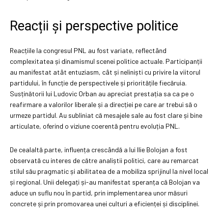
Reacții și perspective politice
Reacțiile la congresul PNL au fost variate, reflectând
complexitatea și dinamismul scenei politice actuale. Participanții
au manifestat atât entuziasm, cât și neliniști cu privire la viitorul
partidului, în funcție de perspectivele și prioritățile fiecăruia.
Susținătorii lui Ludovic Orban au apreciat prestația sa ca pe o
reafirmare a valorilor liberale și a direcției pe care ar trebui să o
urmeze partidul. Au subliniat că mesajele sale au fost clare și bine
articulate, oferind o viziune coerentă pentru evoluția PNL.
De cealaltă parte, influența crescândă a lui Ilie Bolojan a fost
observată cu interes de către analiștii politici, care au remarcat
stilul său pragmatic și abilitatea de a mobiliza sprijinul la nivel local
și regional. Unii delegați și-au manifestat speranța că Bolojan va
aduce un suflu nou în partid, prin implementarea unor măsuri
concrete și prin promovarea unei culturi a eficienței și disciplinei.