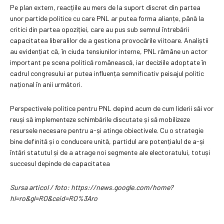
Pe plan extern, reacțiile au mers de la suport discret din partea
unor partide politice cu care PNL ar putea forma alianțe, până la
critici din partea opoziției, care au pus sub semnul întrebării
capacitatea liberalilor de a gestiona provocările viitoare. Analiștii
au evidențiat că, în ciuda tensiunilor interne, PNL rămâne un actor
important pe scena politică românească, iar deciziile adoptate în
cadrul congresului ar putea influența semnificativ peisajul politic
național în anii următori.
Perspectivele politice pentru PNL depind acum de cum liderii săi vor
reuși să implementeze schimbările discutate și să mobilizeze
resursele necesare pentru a-și atinge obiectivele. Cu o strategie
bine definită și o conducere unită, partidul are potențialul de a-și
întări statutul și de a atrage noi segmente ale electoratului, totuși
succesul depinde de capacitatea
Sursa articol / foto: https://news.google.com/home?
hl=ro&gl=RO&ceid=RO%3Aro