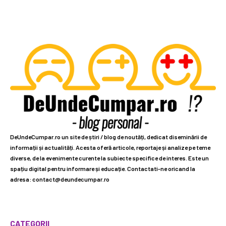
DeUndeCumpar.ro un site de știri / blog de noutăți, dedicat diseminării de
informații și actualități. Acesta oferă articole, reportaje și analize pe teme
diverse, de la evenimente curente la subiecte specifice de interes. Este un
spațiu digital pentru informare și educație. Contactati-ne oricand la
adresa: contact@deundecumpar.ro
CATEGORII