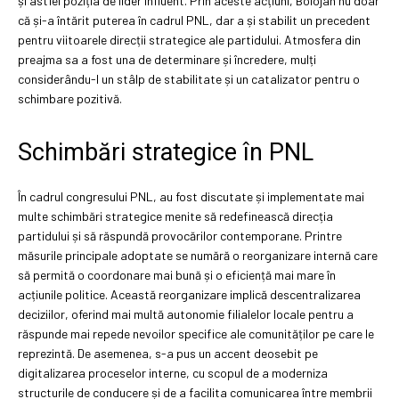
și astfel poziția de lider influent. Prin aceste acțiuni, Bolojan nu doar
că și-a întărit puterea în cadrul PNL, dar a și stabilit un precedent
pentru viitoarele direcții strategice ale partidului. Atmosfera din
preajma sa a fost una de determinare și încredere, mulți
considerându-l un stâlp de stabilitate și un catalizator pentru o
schimbare pozitivă.
Schimbări strategice în PNL
În cadrul congresului PNL, au fost discutate și implementate mai
multe schimbări strategice menite să redefinească direcția
partidului și să răspundă provocărilor contemporane. Printre
măsurile principale adoptate se numără o reorganizare internă care
să permită o coordonare mai bună și o eficiență mai mare în
acțiunile politice. Această reorganizare implică descentralizarea
deciziilor, oferind mai multă autonomie filialelor locale pentru a
răspunde mai repede nevoilor specifice ale comunităților pe care le
reprezintă. De asemenea, s-a pus un accent deosebit pe
digitalizarea proceselor interne, cu scopul de a moderniza
structurile de conducere și de a facilita comunicarea între membrii