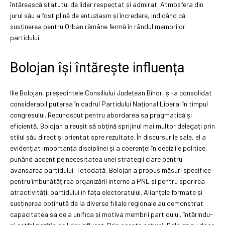
întărească statutul de lider respectat și admirat. Atmosfera din
jurul său a fost plină de entuziasm și încredere, indicând că
susținerea pentru Orban rămâne fermă în rândul membrilor
partidului.
Bolojan își întărește influența
Ilie Bolojan, președintele Consiliului Județean Bihor, și-a consolidat
considerabil puterea în cadrul Partidului Național Liberal în timpul
congresului. Recunoscut pentru abordarea sa pragmatică și
eficientă, Bolojan a reușit să obțină sprijinul mai multor delegați prin
stilul său direct și orientat spre rezultate. În discursurile sale, el a
evidențiat importanța disciplinei și a coerenței în deciziile politice,
punând accent pe necesitatea unei strategii clare pentru
avansarea partidului. Totodată, Bolojan a propus măsuri specifice
pentru îmbunătățirea organizării interne a PNL și pentru sporirea
atractivității partidului în fața electoratului. Alianțele formate și
susținerea obținută de la diverse filiale regionale au demonstrat
capacitatea sa de a unifica și motiva membrii partidului, întărindu-