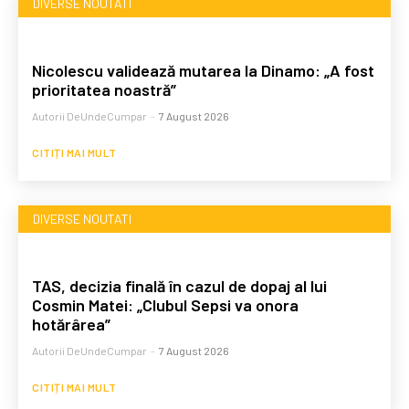
DIVERSE NOUTATI
Nicolescu validează mutarea la Dinamo: „A fost
prioritatea noastră”
Autorii DeUndeCumpar
-
7 August 2026
CITIȚI MAI MULT
DIVERSE NOUTATI
TAS, decizia finală în cazul de dopaj al lui
Cosmin Matei: „Clubul Sepsi va onora
hotărârea”
Autorii DeUndeCumpar
-
7 August 2026
CITIȚI MAI MULT