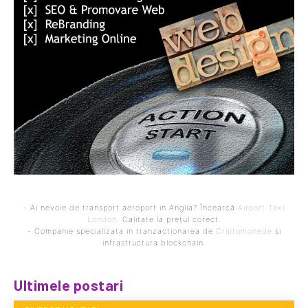
- Ai nevoie de transport aeroport in Anglia? Încearcă
Airport Taxi
London
. Calitate la prețul corect.
- Companie specializata in tranzactionarea de
Criptomonede
si
infrastructura blockchain.
Ultimele postari