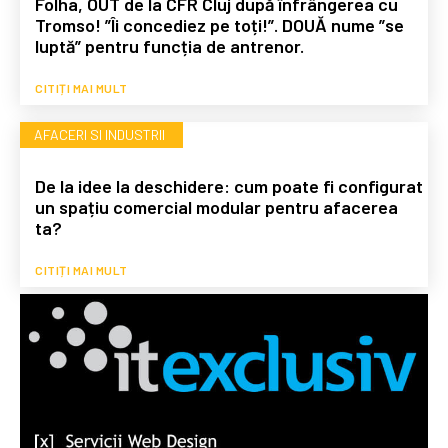
Folha, OUT de la CFR Cluj după înfrângerea cu
Tromso! ”Îi concediez pe toți!”. DOUĂ nume ”se
luptă” pentru funcția de antrenor.
CITIȚI MAI MULT
AFACERI SI INDUSTRII
De la idee la deschidere: cum poate fi configurat
un spațiu comercial modular pentru afacerea
ta?
CITIȚI MAI MULT