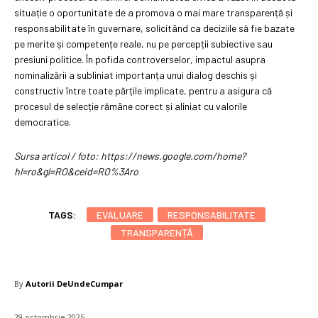
situație o oportunitate de a promova o mai mare transparență și
responsabilitate în guvernare, solicitând ca deciziile să fie bazate
pe merite și competențe reale, nu pe percepții subiective sau
presiuni politice. În pofida controverselor, impactul asupra
nominalizării a subliniat importanța unui dialog deschis și
constructiv între toate părțile implicate, pentru a asigura că
procesul de selecție rămâne corect și aliniat cu valorile
democratice.
Sursa articol / foto: https://news.google.com/home?
hl=ro&gl=RO&ceid=RO%3Aro
TAGS:
EVALUARE
RESPONSABILITATE
TRANSPARENȚĂ
By
Autorii DeUndeCumpar
29 octombrie 2025