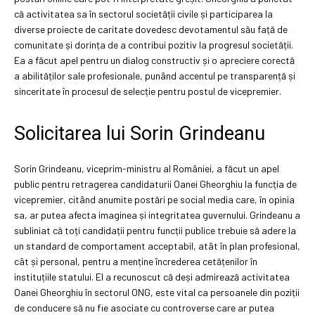
că activitatea sa în sectorul societății civile și participarea la
diverse proiecte de caritate dovedesc devotamentul său față de
comunitate și dorința de a contribui pozitiv la progresul societății.
Ea a făcut apel pentru un dialog constructiv și o apreciere corectă
a abilităților sale profesionale, punând accentul pe transparență și
sinceritate în procesul de selecție pentru postul de vicepremier.
Solicitarea lui Sorin Grindeanu
Sorin Grindeanu, viceprim-ministru al României, a făcut un apel
public pentru retragerea candidaturii Oanei Gheorghiu la funcția de
vicepremier, citând anumite postări pe social media care, în opinia
sa, ar putea afecta imaginea și integritatea guvernului. Grindeanu a
subliniat că toți candidații pentru funcții publice trebuie să adere la
un standard de comportament acceptabil, atât în plan profesional,
cât și personal, pentru a menține încrederea cetățenilor în
instituțiile statului. El a recunoscut că deși admirează activitatea
Oanei Gheorghiu în sectorul ONG, este vital ca persoanele din poziții
de conducere să nu fie asociate cu controverse care ar putea