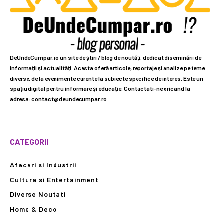
DeUndeCumpar.ro un site de știri / blog de noutăți, dedicat diseminării de
informații și actualități. Acesta oferă articole, reportaje și analize pe teme
diverse, de la evenimente curente la subiecte specifice de interes. Este un
spațiu digital pentru informare și educație. Contactati-ne oricand la
adresa: contact@deundecumpar.ro
CATEGORII
Afaceri si Industrii
Cultura si Entertainment
Diverse Noutati
Home & Deco