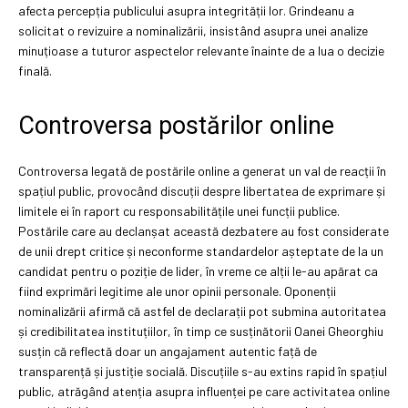
afecta percepția publicului asupra integrității lor. Grindeanu a
solicitat o revizuire a nominalizării, insistând asupra unei analize
minuțioase a tuturor aspectelor relevante înainte de a lua o decizie
finală.
Controversa postărilor online
Controversa legată de postările online a generat un val de reacții în
spațiul public, provocând discuții despre libertatea de exprimare și
limitele ei în raport cu responsabilitățile unei funcții publice.
Postările care au declanșat această dezbatere au fost considerate
de unii drept critice și neconforme standardelor așteptate de la un
candidat pentru o poziție de lider, în vreme ce alții le-au apărat ca
fiind exprimări legitime ale unor opinii personale. Oponenții
nominalizării afirmă că astfel de declarații pot submina autoritatea
și credibilitatea instituțiilor, în timp ce susținătorii Oanei Gheorghiu
susțin că reflectă doar un angajament autentic față de
transparență și justiție socială. Discuțiile s-au extins rapid în spațiul
public, atrăgând atenția asupra influenței pe care activitatea online