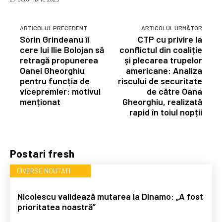
ARTICOLUL PRECEDENT
ARTICOLUL URMĂTOR
Sorin Grindeanu îi
CTP cu privire la
cere lui Ilie Bolojan să
conflictul din coaliție
retragă propunerea
și plecarea trupelor
Oanei Gheorghiu
americane: Analiza
pentru funcția de
riscului de securitate
vicepremier: motivul
de către Oana
menționat
Gheorghiu, realizată
rapid în toiul nopții
Postari fresh
DIVERSE NOUTATI
Nicolescu validează mutarea la Dinamo: „A fost
prioritatea noastră”