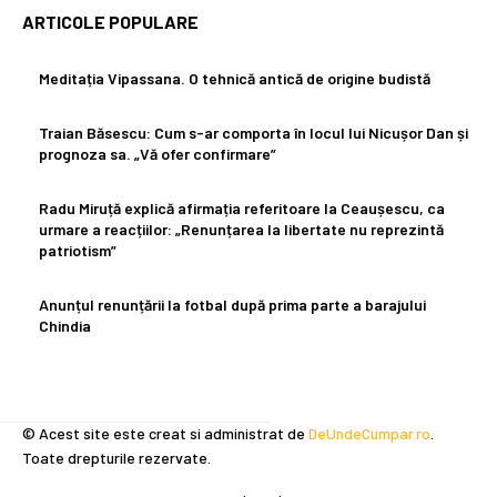
ARTICOLE POPULARE
Meditația Vipassana. O tehnică antică de origine budistă
Traian Băsescu: Cum s-ar comporta în locul lui Nicușor Dan și
prognoza sa. „Vă ofer confirmare”
Radu Miruță explică afirmația referitoare la Ceaușescu, ca
urmare a reacțiilor: „Renunțarea la libertate nu reprezintă
patriotism”
Anunțul renunțării la fotbal după prima parte a barajului
Chindia
© Acest site este creat si administrat de
DeUndeCumpar.ro
.
Toate drepturile rezervate.