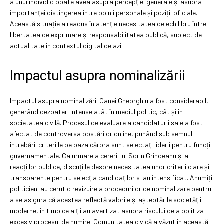
a unui individ o poate avea asupra percepției generale și asupra
importanței distingerea între opinii personale și poziții oficiale.
Această situație a readus în atenție necesitatea de echilibru între
libertatea de exprimare și responsabilitatea publică, subiect de
actualitate în contextul digital de azi.
Impactul asupra nominalizării
Impactul asupra nominalizării Oanei Gheorghiu a fost considerabil,
generând dezbateri intense atât în mediul politic, cât și în
societatea civilă. Procesul de evaluare a candidaturii sale a fost
afectat de controversa postărilor online, punând sub semnul
întrebării criteriile pe baza cărora sunt selectați liderii pentru funcții
guvernamentale. Ca urmare a cererii lui Sorin Grindeanu și a
reacțiilor publice, discuțiile despre necesitatea unor criterii clare și
transparente pentru selecția candidaților s-au intensificat. Anumiți
politicieni au cerut o revizuire a procedurilor de nominalizare pentru
a se asigura că acestea reflectă valorile și așteptările societății
moderne, în timp ce alții au avertizat asupra riscului de a politiza
excesiv procesul de numire. Comunitatea civică a văzut în această