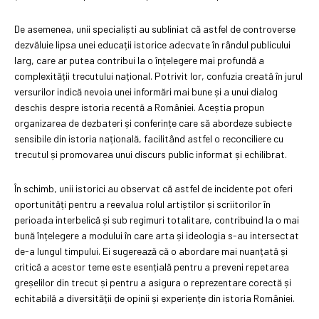
De asemenea, unii specialiști au subliniat că astfel de controverse
dezvăluie lipsa unei educații istorice adecvate în rândul publicului
larg, care ar putea contribui la o înțelegere mai profundă a
complexității trecutului național. Potrivit lor, confuzia creată în jurul
versurilor indică nevoia unei informări mai bune și a unui dialog
deschis despre istoria recentă a României. Aceștia propun
organizarea de dezbateri și conferințe care să abordeze subiecte
sensibile din istoria națională, facilitând astfel o reconciliere cu
trecutul și promovarea unui discurs public informat și echilibrat.
În schimb, unii istorici au observat că astfel de incidente pot oferi
oportunități pentru a reevalua rolul artiștilor și scriitorilor în
perioada interbelică și sub regimuri totalitare, contribuind la o mai
bună înțelegere a modului în care arta și ideologia s-au intersectat
de-a lungul timpului. Ei sugerează că o abordare mai nuanțată și
critică a acestor teme este esențială pentru a preveni repetarea
greșelilor din trecut și pentru a asigura o reprezentare corectă și
echitabilă a diversității de opinii și experiențe din istoria României.