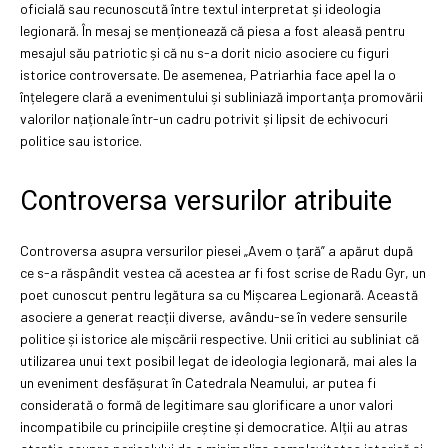
oficială sau recunoscută între textul interpretat și ideologia
legionară. În mesaj se menționează că piesa a fost aleasă pentru
mesajul său patriotic și că nu s-a dorit nicio asociere cu figuri
istorice controversate. De asemenea, Patriarhia face apel la o
înțelegere clară a evenimentului și subliniază importanța promovării
valorilor naționale într-un cadru potrivit și lipsit de echivocuri
politice sau istorice.
Controversa versurilor atribuite
Controversa asupra versurilor piesei „Avem o țară” a apărut după
ce s-a răspândit vestea că acestea ar fi fost scrise de Radu Gyr, un
poet cunoscut pentru legătura sa cu Mișcarea Legionară. Această
asociere a generat reacții diverse, avându-se în vedere sensurile
politice și istorice ale mișcării respective. Unii critici au subliniat că
utilizarea unui text posibil legat de ideologia legionară, mai ales la
un eveniment desfășurat în Catedrala Neamului, ar putea fi
considerată o formă de legitimare sau glorificare a unor valori
incompatibile cu principiile creștine și democratice. Alții au atras