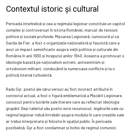
Contextul istoric și cultural
Perioada interbelică și cea a regimului legionar constituie un capitol
complex și controversat în istoria României, marcat de tensiuni
politice și sociale profunde. Mișcarea Legionară, cunoscută și ca
Garda de Fier, a fost o organizație naționalistă și fascistă care a
avut un impact semnificativ asupra vieții politice și culturale din
România în anii 1930 și începutul anilor 1940. Aceasta a promovat o
ideologie bazată pe naționalism extrem, antisemitism și
ortodoxism militant, conducând la numeroase conflicte și la o
politică internă turbulentă.
Radu Gyr, poetul ale cărui versuri au fost incorect atribuite în
contextul actual, a fost o figură emblematică a Mișcării Legionare,
cunoscut pentru lucrările sale literare care au reflectat ideologia
grupării. Deși talentul său poetic este recunoscut, legăturile sale cu
regimul legionar ridică întrebări asupra modului în care creațiile sale
ar trebui interpretate și folosite în spațiul public. În perioada
postbelică, Gyr a fost condamnat și închis de regimul comunist,