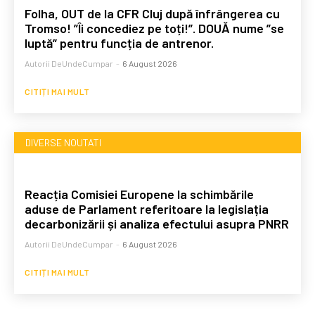
Folha, OUT de la CFR Cluj după înfrângerea cu
Tromso! ”Îi concediez pe toți!”. DOUĂ nume ”se
luptă” pentru funcția de antrenor.
Autorii DeUndeCumpar
-
6 August 2026
CITIȚI MAI MULT
DIVERSE NOUTATI
Reacția Comisiei Europene la schimbările
aduse de Parlament referitoare la legislația
decarbonizării și analiza efectului asupra PNRR
Autorii DeUndeCumpar
-
6 August 2026
CITIȚI MAI MULT