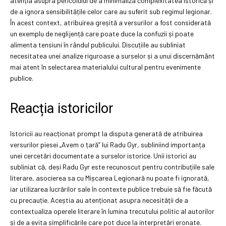
atenția asupra pericolului de a minimaliza complexitatea istorică și
de a ignora sensibilitățile celor care au suferit sub regimul legionar.
În acest context, atribuirea greșită a versurilor a fost considerată
un exemplu de neglijență care poate duce la confuzii și poate
alimenta tensiuni în rândul publicului. Discuțiile au subliniat
necesitatea unei analize riguroase a surselor și a unui discernământ
mai atent în selectarea materialului cultural pentru evenimente
publice.
Reacția istoricilor
Istoricii au reacționat prompt la disputa generată de atribuirea
versurilor piesei „Avem o țară” lui Radu Gyr, subliniind importanța
unei cercetări documentate a surselor istorice. Unii istorici au
subliniat că, deși Radu Gyr este recunoscut pentru contribuțiile sale
literare, asocierea sa cu Mișcarea Legionară nu poate fi ignorată,
iar utilizarea lucrărilor sale în contexte publice trebuie să fie făcută
cu precauție. Aceștia au atenționat asupra necesității de a
contextualiza operele literare în lumina trecutului politic al autorilor
și de a evita simplificările care pot duce la interpretări eronate.