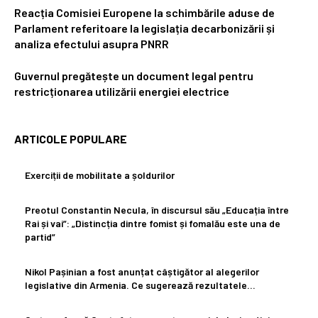
Reacția Comisiei Europene la schimbările aduse de
Parlament referitoare la legislația decarbonizării și
analiza efectului asupra PNRR
Guvernul pregătește un document legal pentru
restricționarea utilizării energiei electrice
ARTICOLE POPULARE
Exerciții de mobilitate a șoldurilor
Preotul Constantin Necula, în discursul său „Educația între
Rai și vai”: „Distincția dintre fomist și fomalău este una de
partid”
Nikol Pașinian a fost anunțat câștigător al alegerilor
legislative din Armenia. Ce sugerează rezultatele…