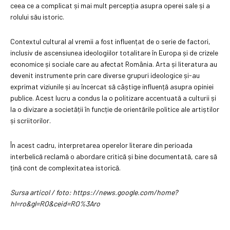
ceea ce a complicat și mai mult percepția asupra operei sale și a
rolului său istoric.
Contextul cultural al vremii a fost influențat de o serie de factori,
inclusiv de ascensiunea ideologiilor totalitare în Europa și de crizele
economice și sociale care au afectat România. Arta și literatura au
devenit instrumente prin care diverse grupuri ideologice și-au
exprimat viziunile și au încercat să câștige influență asupra opiniei
publice. Acest lucru a condus la o politizare accentuată a culturii și
la o divizare a societății în funcție de orientările politice ale artiștilor
și scriitorilor.
În acest cadru, interpretarea operelor literare din perioada
interbelică reclamă o abordare critică și bine documentată, care să
țină cont de complexitatea istorică.
Sursa articol / foto: https://news.google.com/home?
hl=ro&gl=RO&ceid=RO%3Aro