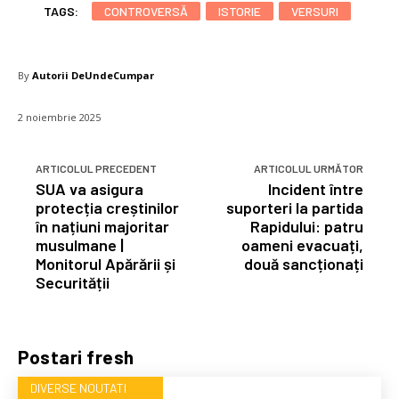
TAGS:
CONTROVERSĂ
ISTORIE
VERSURI
By
Autorii DeUndeCumpar
2 noiembrie 2025
ARTICOLUL PRECEDENT
ARTICOLUL URMĂTOR
SUA va asigura
Incident între
protecția creștinilor
suporteri la partida
în națiuni majoritar
Rapidului: patru
musulmane |
oameni evacuați,
Monitorul Apărării și
două sancționați
Securității
Postari fresh
DIVERSE NOUTATI