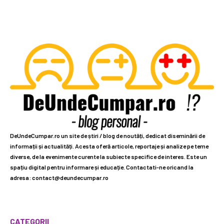
DeUndeCumpar.ro un site de știri / blog de noutăți, dedicat diseminării de
informații și actualități. Acesta oferă articole, reportaje și analize pe teme
diverse, de la evenimente curente la subiecte specifice de interes. Este un
spațiu digital pentru informare și educație. Contactati-ne oricand la
adresa: contact@deundecumpar.ro
CATEGORII