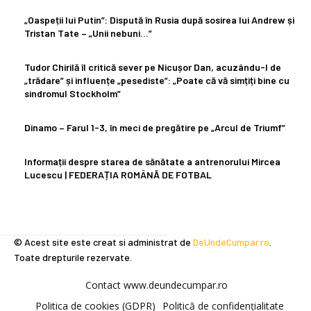
„Oaspeții lui Putin”: Dispută în Rusia după sosirea lui Andrew și
Tristan Tate – „Unii nebuni…”
Tudor Chirilă îl critică sever pe Nicușor Dan, acuzându-l de
„trădare” și influențe „pesediste”: „Poate că vă simțiți bine cu
sindromul Stockholm”
Dinamo – Farul 1-3, în meci de pregătire pe „Arcul de Triumf”
Informații despre starea de sănătate a antrenorului Mircea
Lucescu | FEDERAȚIA ROMÂNĂ DE FOTBAL
© Acest site este creat si administrat de
DeUndeCumpar.ro
.
Toate drepturile rezervate.
Contact www.deundecumpar.ro
Politica de cookies (GDPR)
Politică de confidențialitate