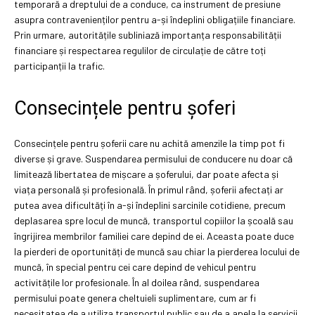
temporară a dreptului de a conduce, ca instrument de presiune
asupra contravenienților pentru a-și îndeplini obligațiile financiare.
Prin urmare, autoritățile subliniază importanța responsabilității
financiare și respectarea regulilor de circulație de către toți
participanții la trafic.
Consecințele pentru șoferi
Consecințele pentru șoferii care nu achită amenzile la timp pot fi
diverse și grave. Suspendarea permisului de conducere nu doar că
limitează libertatea de mișcare a șoferului, dar poate afecta și
viața personală și profesională. În primul rând, șoferii afectați ar
putea avea dificultăți în a-și îndeplini sarcinile cotidiene, precum
deplasarea spre locul de muncă, transportul copiilor la școală sau
îngrijirea membrilor familiei care depind de ei. Aceasta poate duce
la pierderi de oportunități de muncă sau chiar la pierderea locului de
muncă, în special pentru cei care depind de vehicul pentru
activitățile lor profesionale. În al doilea rând, suspendarea
permisului poate genera cheltuieli suplimentare, cum ar fi
necesitatea de a utiliza transportul public sau de a apela la servicii