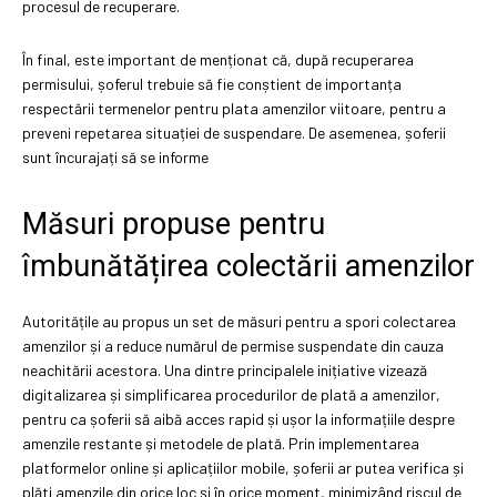
procesul de recuperare.
În final, este important de menționat că, după recuperarea
permisului, șoferul trebuie să fie conștient de importanța
respectării termenelor pentru plata amenzilor viitoare, pentru a
preveni repetarea situației de suspendare. De asemenea, șoferii
sunt încurajați să se informe
Măsuri propuse pentru
îmbunătățirea colectării amenzilor
Autoritățile au propus un set de măsuri pentru a spori colectarea
amenzilor și a reduce numărul de permise suspendate din cauza
neachitării acestora. Una dintre principalele inițiative vizează
digitalizarea și simplificarea procedurilor de plată a amenzilor,
pentru ca șoferii să aibă acces rapid și ușor la informațiile despre
amenzile restante și metodele de plată. Prin implementarea
platformelor online și aplicațiilor mobile, șoferii ar putea verifica și
plăti amenzile din orice loc și în orice moment, minimizând riscul de