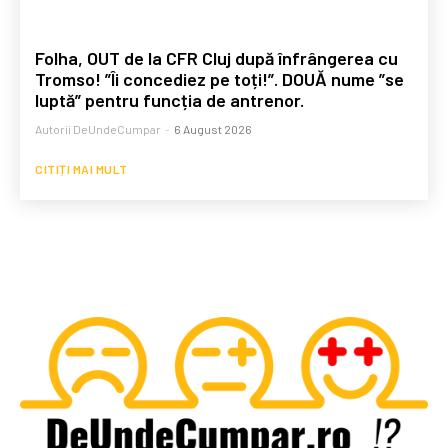
Folha, OUT de la CFR Cluj după înfrângerea cu
Tromso! ”Îi concediez pe toți!”. DOUĂ nume ”se
luptă” pentru funcția de antrenor.
Autorii DeUndeCumpar
-
6 August 2026
CITIȚI MAI MULT