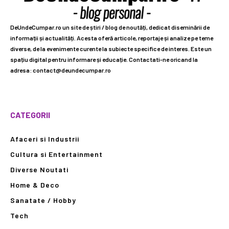
DeUndeCumpar.ro un site de știri / blog de noutăți, dedicat diseminării de
informații și actualități. Acesta oferă articole, reportaje și analize pe teme
diverse, de la evenimente curente la subiecte specifice de interes. Este un
spațiu digital pentru informare și educație. Contactati-ne oricand la
adresa: contact@deundecumpar.ro
CATEGORII
Afaceri si Industrii
Cultura si Entertainment
Diverse Noutati
Home & Deco
Sanatate / Hobby
Tech