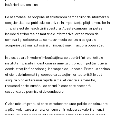
întârzieri sau omisiuni.
De asemenea, se propune intensificarea campaniilor de informare și
conștientizare a publicului cu privire la importanța plății amenzilor la
timp și efectele neachitării acestora. Aceste campanii ar putea
include distribuirea de materiale informative, organizarea de
seminarii și colaborarea cu mass-media pentru a asigura o
acoperire cât mai extinsă și un impact maxim asupra populației.
În plus, se are în vedere îmbunătățirea colaborării între diferitele
instituții implicate în gestionarea amenzilor, precum poliția rutieră,
administrațiile financiare și instanțele de judecată. Printr-un schimb
eficient de informații și coordonarea acțiunilor, autoritățile pot
asigura o colectare mai rapidă și mai eficientă a amenzilor,
reducând astfel numărul de cazuri în care este necesară
suspendarea permisului de conducere.
O altă măsură propusă este introducerea unor politici de stimulare
a plății voluntare a amenzilor, cum ar fi reducerea valorii amenzii
pentru cei care o achită într-un termen scurt de la emitere. Acest