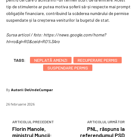
tip de stimulente ar putea motiva șoferii să-și respecte mai prompt
obligațiile financiare, contribuind la scăderea numărului de permise
suspendate și la creșterea veniturilor la bugetul de stat.
Sursa articol / foto: https://news.google.com/home?
hl=ro&gl=RO&ceid=RO%3Aro
TAGS:
NEPLATĂ AMENZI
RECUPERARE PERMIS
SUSPENDARE PERMIS
By
Autorii DeUndeCumpar
26 februarie 2026
ARTICOLUL PRECEDENT
ARTICOLUL URMĂTOR
Florin Manole,
PNL, răspuns la
ministrul Muncii:
referendumul PSD