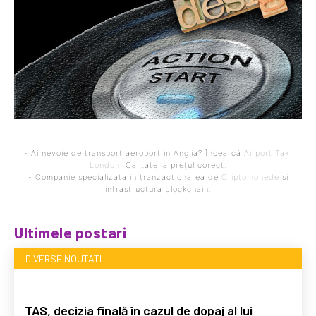
- Ai nevoie de transport aeroport in Anglia? Încearcă
Airport Taxi
London
. Calitate la prețul corect.
- Companie specializata in tranzactionarea de
Criptomonede
si
infrastructura blockchain.
Ultimele postari
DIVERSE NOUTATI
TAS, decizia finală în cazul de dopaj al lui