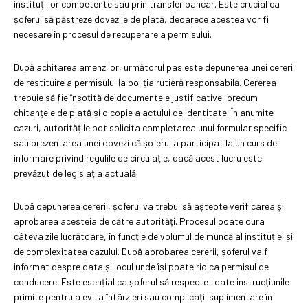
instituțiilor competente sau prin transfer bancar. Este crucial ca
șoferul să păstreze dovezile de plată, deoarece acestea vor fi
necesare în procesul de recuperare a permisului.
După achitarea amenzilor, următorul pas este depunerea unei cereri
de restituire a permisului la poliția rutieră responsabilă. Cererea
trebuie să fie însoțită de documentele justificative, precum
chitanțele de plată și o copie a actului de identitate. În anumite
cazuri, autoritățile pot solicita completarea unui formular specific
sau prezentarea unei dovezi că șoferul a participat la un curs de
informare privind regulile de circulație, dacă acest lucru este
prevăzut de legislația actuală.
După depunerea cererii, șoferul va trebui să aștepte verificarea și
aprobarea acesteia de către autorități. Procesul poate dura
câteva zile lucrătoare, în funcție de volumul de muncă al instituției și
de complexitatea cazului. După aprobarea cererii, șoferul va fi
informat despre data și locul unde își poate ridica permisul de
conducere. Este esențial ca șoferul să respecte toate instrucțiunile
primite pentru a evita întârzieri sau complicații suplimentare în