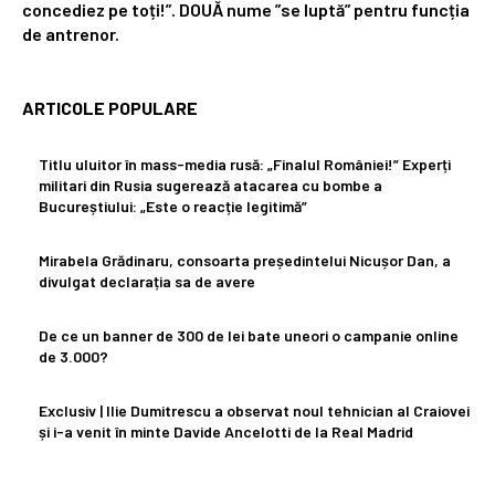
concediez pe toți!”. DOUĂ nume ”se luptă” pentru funcția
de antrenor.
ARTICOLE POPULARE
Titlu uluitor în mass-media rusă: „Finalul României!” Experți
militari din Rusia sugerează atacarea cu bombe a
Bucureștiului: „Este o reacție legitimă”
Mirabela Grădinaru, consoarta președintelui Nicușor Dan, a
divulgat declarația sa de avere
De ce un banner de 300 de lei bate uneori o campanie online
de 3.000?
Exclusiv | Ilie Dumitrescu a observat noul tehnician al Craiovei
și i-a venit în minte Davide Ancelotti de la Real Madrid