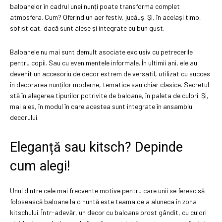
baloanelor în cadrul unei nunți poate transforma complet
atmosfera. Cum? Oferind un aer festiv, jucăuș. Și, în același timp,
sofisticat, dacă sunt alese și integrate cu bun gust.
Baloanele nu mai sunt demult asociate exclusiv cu petrecerile
pentru copii. Sau cu evenimentele informale. În ultimii ani, ele au
devenit un accesoriu de decor extrem de versatil, utilizat cu succes
în decorarea nunților moderne, tematice sau chiar clasice. Secretul
stă în alegerea tipurilor potrivite de baloane, în paleta de culori. Și,
mai ales, în modul în care acestea sunt integrate în ansamblul
decorului.
Eleganță sau kitsch? Depinde
cum alegi!
Unul dintre cele mai frecvente motive pentru care unii se feresc să
folosească baloane la o nuntă este teama de a aluneca în zona
kitschului. Într-adevăr, un decor cu baloane prost gândit, cu culori