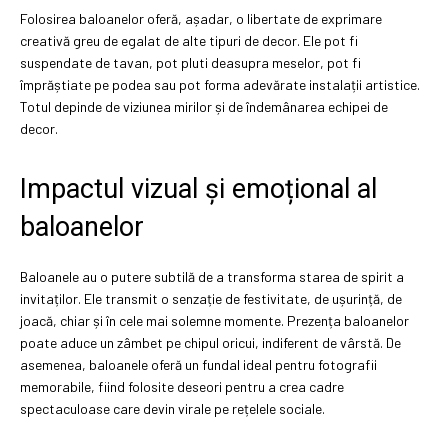
Folosirea baloanelor oferă, așadar, o libertate de exprimare
creativă greu de egalat de alte tipuri de decor. Ele pot fi
suspendate de tavan, pot pluti deasupra meselor, pot fi
împrăștiate pe podea sau pot forma adevărate instalații artistice.
Totul depinde de viziunea mirilor și de îndemânarea echipei de
decor.
Impactul vizual și emoțional al
baloanelor
Baloanele au o putere subtilă de a transforma starea de spirit a
invitaților. Ele transmit o senzație de festivitate, de ușurință, de
joacă, chiar și în cele mai solemne momente. Prezența baloanelor
poate aduce un zâmbet pe chipul oricui, indiferent de vârstă. De
asemenea, baloanele oferă un fundal ideal pentru fotografii
memorabile, fiind folosite deseori pentru a crea cadre
spectaculoase care devin virale pe rețelele sociale.