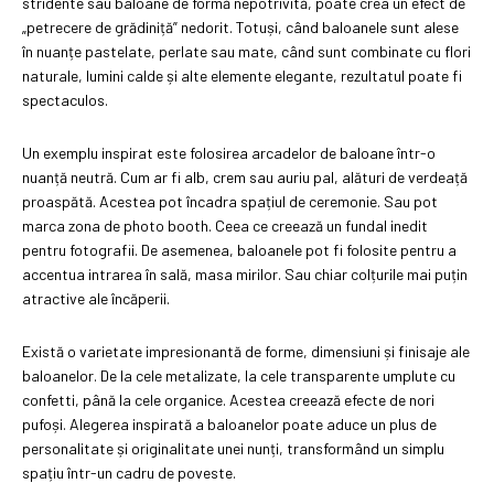
stridente sau baloane de formă nepotrivită, poate crea un efect de
„petrecere de grădiniță” nedorit. Totuși, când baloanele sunt alese
în nuanțe pastelate, perlate sau mate, când sunt combinate cu flori
naturale, lumini calde și alte elemente elegante, rezultatul poate fi
spectaculos.
Un exemplu inspirat este folosirea arcadelor de baloane într-o
nuanță neutră. Cum ar fi alb, crem sau auriu pal, alături de verdeață
proaspătă. Acestea pot încadra spațiul de ceremonie. Sau pot
marca zona de photo booth. Ceea ce creează un fundal inedit
pentru fotografii. De asemenea, baloanele pot fi folosite pentru a
accentua intrarea în sală, masa mirilor. Sau chiar colțurile mai puțin
atractive ale încăperii.
Există o varietate impresionantă de forme, dimensiuni și finisaje ale
baloanelor. De la cele metalizate, la cele transparente umplute cu
confetti, până la cele organice. Acestea creează efecte de nori
pufoși. Alegerea inspirată a baloanelor poate aduce un plus de
personalitate și originalitate unei nunți, transformând un simplu
spațiu într-un cadru de poveste.