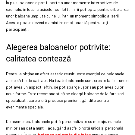
În plus, baloanele pot fi parte a unor momente interactive: de
exemplu, în locul clasicelor confetti, mirii pot opta pentru eliberarea
unor baloane umplute cu heliu, într-un moment simbolic al serii.
Acesta poate deveni o amintire emoționantă pentru toți
participanții.
Alegerea baloanelor potrivite:
calitatea contează
Pentru a obține un efect estetic reușit, este esențial ca baloanele
alese să fie de calitate. Nu toate baloanele sunt create la fel – unele
pot avea un aspect ieftin, se pot sparge ușor sau pot avea culori
neuniforme. Este recomandat să se aleagă baloane de la furnizori
specializați, care oferă produse premium, gândite pentru
evenimente speciale.
De asemenea, baloanele pot fi personalizate cu mesaje, numele
mirilor sau data nunții, adăugând astfel o notă unică și personală
decorului. În plus,
baloane colorate din latex
sunt o alegere