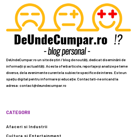
DeUndeCumpar.ro un site de știri / blog de noutăți, dedicat diseminării de
informații și actualități. Acesta oferă articole, reportaje și analize pe teme
diverse, de la evenimente curente la subiecte specifice de interes. Este un
spațiu digital pentru informare și educație. Contactati-ne oricand la
adresa: contact@deundecumpar.ro
CATEGORII
Afaceri si Industrii
Cultura si Entertainment