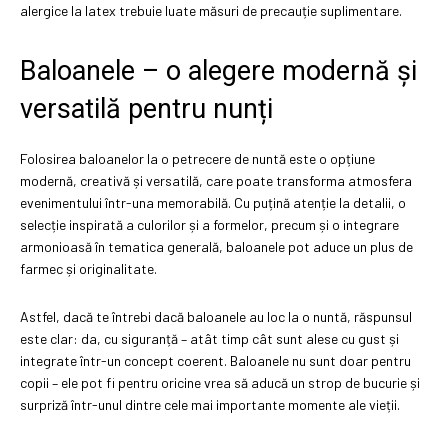
alergice la latex trebuie luate măsuri de precauție suplimentare.
Baloanele – o alegere modernă și
versatilă pentru nunți
Folosirea baloanelor la o petrecere de nuntă este o opțiune
modernă, creativă și versatilă, care poate transforma atmosfera
evenimentului într-una memorabilă. Cu puțină atenție la detalii, o
selecție inspirată a culorilor și a formelor, precum și o integrare
armonioasă în tematica generală, baloanele pot aduce un plus de
farmec și originalitate.
Astfel, dacă te întrebi dacă baloanele au loc la o nuntă, răspunsul
este clar: da, cu siguranță – atât timp cât sunt alese cu gust și
integrate într-un concept coerent. Baloanele nu sunt doar pentru
copii – ele pot fi pentru oricine vrea să aducă un strop de bucurie și
surpriză într-unul dintre cele mai importante momente ale vieții.