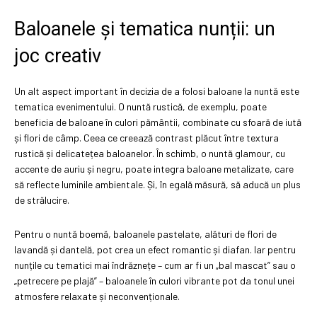
Baloanele și tematica nunții: un
joc creativ
Un alt aspect important în decizia de a folosi baloane la nuntă este
tematica evenimentului. O nuntă rustică, de exemplu, poate
beneficia de baloane în culori pământii, combinate cu sfoară de iută
și flori de câmp. Ceea ce creează contrast plăcut între textura
rustică și delicatețea baloanelor. În schimb, o nuntă glamour, cu
accente de auriu și negru, poate integra baloane metalizate, care
să reflecte luminile ambientale. Și, în egală măsură, să aducă un plus
de strălucire.
Pentru o nuntă boemă, baloanele pastelate, alături de flori de
lavandă și dantelă, pot crea un efect romantic și diafan. Iar pentru
nunțile cu tematici mai îndrăznețe – cum ar fi un „bal mascat” sau o
„petrecere pe plajă” – baloanele în culori vibrante pot da tonul unei
atmosfere relaxate și neconvenționale.