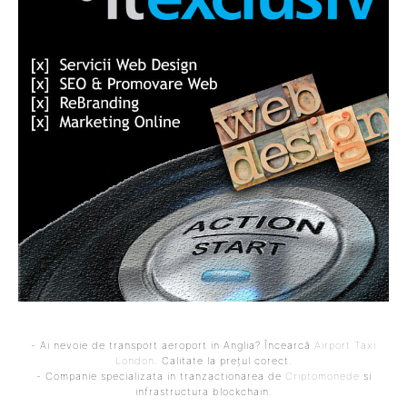
- Ai nevoie de transport aeroport in Anglia? Încearcă
Airport Taxi
London
. Calitate la prețul corect.
- Companie specializata in tranzactionarea de
Criptomonede
si
infrastructura blockchain.