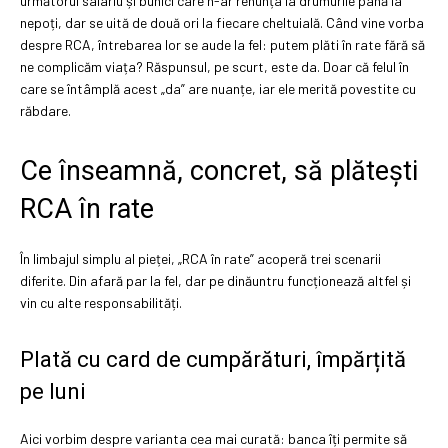
următorul salariu și bunici care n-ar renunța la drumurile până la
nepoți, dar se uită de două ori la fiecare cheltuială. Când vine vorba
despre RCA, întrebarea lor se aude la fel: putem plăti în rate fără să
ne complicăm viața? Răspunsul, pe scurt, este da. Doar că felul în
care se întâmplă acest „da” are nuanțe, iar ele merită povestite cu
răbdare.
Ce înseamnă, concret, să plătești
RCA în rate
În limbajul simplu al pieței, „RCA în rate” acoperă trei scenarii
diferite. Din afară par la fel, dar pe dinăuntru funcționează altfel și
vin cu alte responsabilități.
Plată cu card de cumpărături, împărțită
pe luni
Aici vorbim despre varianta cea mai curată: banca îți permite să