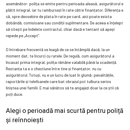
asemănător: polița se emite pentru perioada aleasă, asigurătorul e
plătit integral, iar tu rambursezi în rate către finanțator. Diferența e
că, spre deosebire de plata în rate pe card, aici poate exista
dobândă, comisioane sau condiții suplimentare. De aceea e înțelept
să citești pe îndelete contractul, chiar dacă e tentant să apeși
repede pe „Accept”.
O întrebare frecventă se leagă de ce se întâmplă dacă, la un
moment dat, te încurci cu ratele. De regulă, cum asigurătorul a
încasat prima integral, polița rămâne valabilă până la scadență.
Restanța ta e o chestiune între tine și finanțator, nu cu
asigurătorul. Totuși, nu e un lucru de luat în glumă: penalitățile,
raportările și telefoanele care bat obrazul pot tulbura serios
liniștea unei familii. E mai sănătos să te angajezi doar la ce știi că
poți duce.
Alegi o perioadă mai scurtă pentru poliță
și reînnoiești