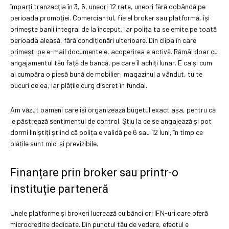
împarți tranzacția în 3, 6, uneori 12 rate, uneori fără dobândă pe
perioada promoției. Comerciantul, fie el broker sau platformă, își
primește banii integral de la început, iar polița ta se emite pe toată
perioada aleasă, fără condiționări ulterioare. Din clipa în care
primești pe e-mail documentele, acoperirea e activă. Rămâi doar cu
angajamentul tău față de bancă, pe care îl achiți lunar. E ca și cum
ai cumpăra o piesă bună de mobilier: magazinul a vândut, tu te
bucuri de ea, iar plățile curg discret în fundal.
Am văzut oameni care își organizează bugetul exact așa, pentru că
le păstrează sentimentul de control. Știu la ce se angajează și pot
dormi liniștiți știind că polița e validă pe 6 sau 12 luni, în timp ce
plățile sunt mici și previzibile.
Finanțare prin broker sau printr-o
instituție parteneră
Unele platforme și brokeri lucrează cu bănci ori IFN-uri care oferă
microcredite dedicate. Din punctul tău de vedere, efectul e