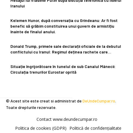
Mesajul lui Vladimir Putin după discuția telefonică cu liderul
Iranului
Kelemen Hunor, după conversația cu Grindeanu: Ar fi fost
benefic să grăbim constituirea unui guvern de armistițiu
înainte de finalul anului.
Donald Trump, primele sale declarații oficiale de la debutul
conflictului cu Iranul: Regimul deținea rachete care…
Situație îngrijorătoare în tunelul de sub Canalul Mânecii:
Circulația trenurilor Eurostar oprită
© Acest site este creat si administrat de
DeUndeCumpar.ro
.
Toate drepturile rezervate.
Contact www.deundecumpar.ro
Politica de cookies (GDPR)
Politică de confidențialitate