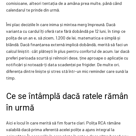
comisioane, alteori tentația de a amâna prea multe, până când
calendarul te prinde din urmă.
Îmi plac deciziile în care inima și mintea merg împreună. Dacă
varianta cu cardul îți oferă rate fără dobândă pe 12 luni, în timp ce
polița de un an e, să zicem, 1.200 de lei, matematica e simplă și
blândă. Dacă finanțarea externă implică dobândă, merită să faci un
calcul liniștit: cât plătești în plus pentru confortul de acum. Iar dacă
preferi perioada scurtă și reînnoiri dese, ține aproape o aplicație cu
notificări și notează-ți data scadenței pe frigider. De multe ori,
diferența dintre liniște și stres stă într-un mic reminder care sună la
timp.
Ce se întâmplă dacă ratele rămân
în urmă
Aici e locul în care merită să fim foarte clari. Polița RCA rămâne
valabilă dacă prima aferentă acelei polițe a ajuns integral la