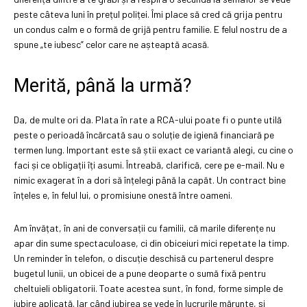
peste câteva luni în prețul poliței. Îmi place să cred că grija pentru
un condus calm e o formă de grijă pentru familie. E felul nostru de a
spune „te iubesc” celor care ne așteaptă acasă.
Merită, până la urmă?
Da, de multe ori da. Plata în rate a RCA-ului poate fi o punte utilă
peste o perioadă încărcată sau o soluție de igienă financiară pe
termen lung. Important este să știi exact ce variantă alegi, cu cine o
faci și ce obligații îți asumi. Întreabă, clarifică, cere pe e-mail. Nu e
nimic exagerat în a dori să înțelegi până la capăt. Un contract bine
înțeles e, în felul lui, o promisiune onestă între oameni.
Am învățat, în ani de conversații cu familii, că marile diferențe nu
apar din sume spectaculoase, ci din obiceiuri mici repetate la timp.
Un reminder în telefon, o discuție deschisă cu partenerul despre
bugetul lunii, un obicei de a pune deoparte o sumă fixă pentru
cheltuieli obligatorii. Toate acestea sunt, în fond, forme simple de
iubire aplicată. Iar când iubirea se vede în lucrurile mărunte, și