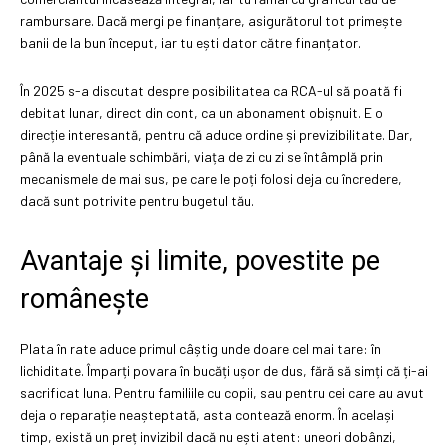
rambursare. Dacă mergi pe finanțare, asigurătorul tot primește
banii de la bun început, iar tu ești dator către finanțator.
În 2025 s-a discutat despre posibilitatea ca RCA-ul să poată fi
debitat lunar, direct din cont, ca un abonament obișnuit. E o
direcție interesantă, pentru că aduce ordine și previzibilitate. Dar,
până la eventuale schimbări, viața de zi cu zi se întâmplă prin
mecanismele de mai sus, pe care le poți folosi deja cu încredere,
dacă sunt potrivite pentru bugetul tău.
Avantaje și limite, povestite pe
românește
Plata în rate aduce primul câștig unde doare cel mai tare: în
lichiditate. Împarți povara în bucăți ușor de dus, fără să simți că ți-ai
sacrificat luna. Pentru familiile cu copii, sau pentru cei care au avut
deja o reparație neașteptată, asta contează enorm. În același
timp, există un preț invizibil dacă nu ești atent: uneori dobânzi,