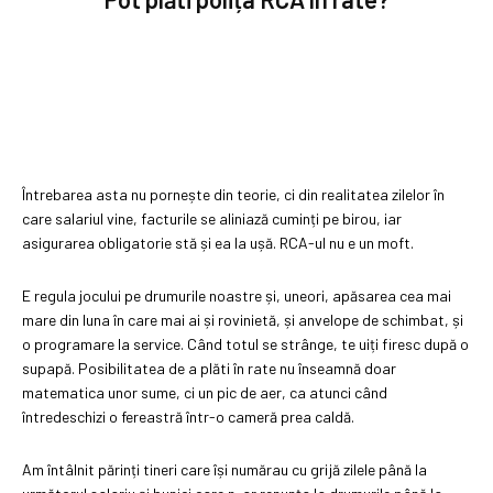
Întrebarea asta nu pornește din teorie, ci din realitatea zilelor în
care salariul vine, facturile se aliniază cuminți pe birou, iar
asigurarea obligatorie stă și ea la ușă. RCA-ul nu e un moft.
E regula jocului pe drumurile noastre și, uneori, apăsarea cea mai
mare din luna în care mai ai și rovinietă, și anvelope de schimbat, și
o programare la service. Când totul se strânge, te uiți firesc după o
supapă. Posibilitatea de a plăti în rate nu înseamnă doar
matematica unor sume, ci un pic de aer, ca atunci când
întredeschizi o fereastră într-o cameră prea caldă.
Am întâlnit părinți tineri care își numărau cu grijă zilele până la