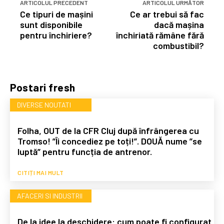
ARTICOLUL PRECEDENT
ARTICOLUL URMĂTOR
Ce tipuri de mașini
Ce ar trebui să fac
sunt disponibile
dacă mașina
pentru închiriere?
închiriată rămâne fără
combustibil?
Postari fresh
DIVERSE NOUTATI
Folha, OUT de la CFR Cluj după înfrângerea cu
Tromso! ”Îi concediez pe toți!”. DOUĂ nume ”se
luptă” pentru funcția de antrenor.
CITIȚI MAI MULT
AFACERI SI INDUSTRII
De la idee la deschidere: cum poate fi configurat