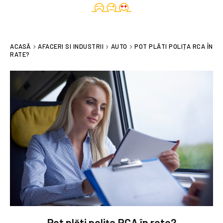
ACASĂ
AFACERI SI INDUSTRII
AUTO
POT PLĂTI POLIȚA RCA ÎN
RATE?
Pot plăti polița RCA în rate?