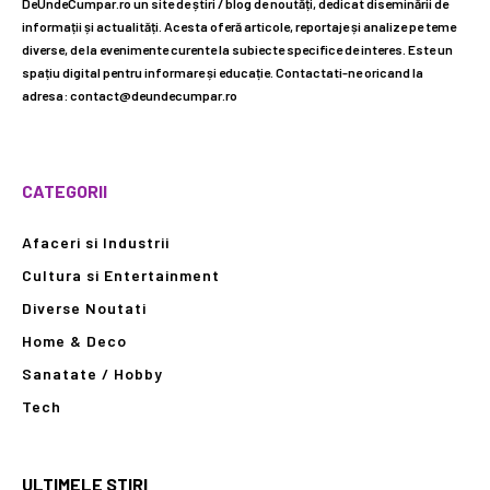
DeUndeCumpar.ro un site de știri / blog de noutăți, dedicat diseminării de
informații și actualități. Acesta oferă articole, reportaje și analize pe teme
diverse, de la evenimente curente la subiecte specifice de interes. Este un
spațiu digital pentru informare și educație. Contactati-ne oricand la
adresa: contact@deundecumpar.ro
CATEGORII
Afaceri si Industrii
Cultura si Entertainment
Diverse Noutati
Home & Deco
Sanatate / Hobby
Tech
ULTIMELE STIRI