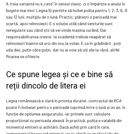
A treia variantă nu e „rate” în sensul clasic, ci o împărțire a anului în
bugete mai mici. Legea îți permite să închei polița pentru 1, 2, 3, 6, 9
sau 12 luni, multiplu de o lună. Practic, plătești o perioadă mai
scurtă, apoi reînnoiești. E o soluție utilă când veniturile sunt
neregulate sau când știi că vei vinde mașina curând. Dar
responsabilitatea crește: la scadență trebuie neapărat să
reînnoiești înainte să urci din nou la volan. E ca în grădinărit: poți
uda des, puțin câte puțin, dar nu ai voie să uiți zile la rând, altfel
floarea se ofilește.
Ce spune legea și ce e bine să
reții dincolo de litera ei
Legea românească e clară în privința duratei: contractul de RCA
poate fi încheiat pentru o perioadă cuprinsă între o lună și un an, în
funcție de opțiunea asiguratului, iar primele sunt calculate
proporțional cu perioada aleasă. În practică, polița e valabilă din
momentul emiterii și achitării. Dacă achiți prin card în rate,
comerciantul încasează integral, iar tu rămâi cu graficul tău de