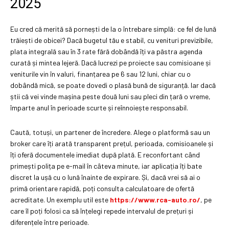
2025
Eu cred că merită să pornești de la o întrebare simplă: ce fel de lună
trăiești de obicei? Dacă bugetul tău e stabil, cu venituri previzibile,
plata integrală sau în 3 rate fără dobândă îți va păstra agenda
curată și mintea lejeră. Dacă lucrezi pe proiecte sau comisioane și
veniturile vin în valuri, finanțarea pe 6 sau 12 luni, chiar cu o
dobândă mică, se poate dovedi o plasă bună de siguranță. Iar dacă
știi că vei vinde mașina peste două luni sau pleci din țară o vreme,
împarte anul în perioade scurte și reînnoiește responsabil.
Caută, totuși, un partener de încredere. Alege o platformă sau un
broker care îți arată transparent prețul, perioada, comisioanele și
îți oferă documentele imediat după plată. E reconfortant când
primești polița pe e-mail în câteva minute, iar aplicația îți bate
discret la ușă cu o lună înainte de expirare. Și, dacă vrei să ai o
primă orientare rapidă, poți consulta calculatoare de ofertă
acreditate. Un exemplu util este
https://www.rca-auto.ro/
, pe
care îl poți folosi ca să înțelegi repede intervalul de prețuri și
diferențele între perioade.