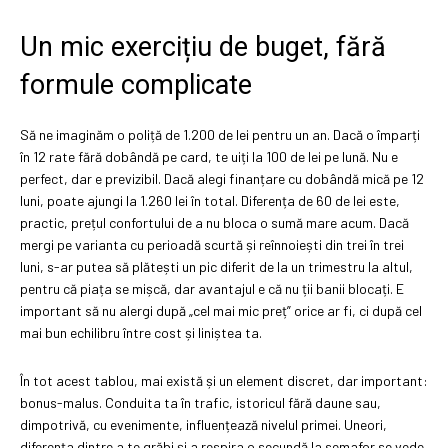
Un mic exercițiu de buget, fără
formule complicate
Să ne imaginăm o poliță de 1.200 de lei pentru un an. Dacă o împarți
în 12 rate fără dobândă pe card, te uiți la 100 de lei pe lună. Nu e
perfect, dar e previzibil. Dacă alegi finanțare cu dobândă mică pe 12
luni, poate ajungi la 1.260 lei în total. Diferența de 60 de lei este,
practic, prețul confortului de a nu bloca o sumă mare acum. Dacă
mergi pe varianta cu perioadă scurtă și reînnoiești din trei în trei
luni, s-ar putea să plătești un pic diferit de la un trimestru la altul,
pentru că piața se mișcă, dar avantajul e că nu ții banii blocați. E
important să nu alergi după „cel mai mic preț” orice ar fi, ci după cel
mai bun echilibru între cost și liniștea ta.
În tot acest tablou, mai există și un element discret, dar important:
bonus-malus. Conduita ta în trafic, istoricul fără daune sau,
dimpotrivă, cu evenimente, influențează nivelul primei. Uneori,
diferența dintre a te grăbi și a respira o secundă la semafor se vede