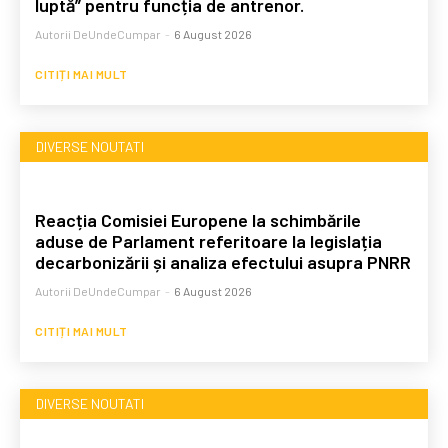
luptă” pentru funcția de antrenor.
Autorii DeUndeCumpar
-
6 August 2026
CITIȚI MAI MULT
DIVERSE NOUTATI
Reacția Comisiei Europene la schimbările
aduse de Parlament referitoare la legislația
decarbonizării și analiza efectului asupra PNRR
Autorii DeUndeCumpar
-
6 August 2026
CITIȚI MAI MULT
DIVERSE NOUTATI