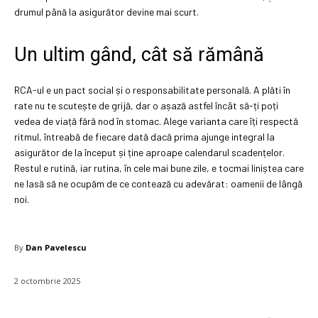
drumul până la asigurător devine mai scurt.
Un ultim gând, cât să rămână
RCA-ul e un pact social și o responsabilitate personală. A plăti în
rate nu te scutește de grijă, dar o așază astfel încât să-ți poți
vedea de viață fără nod în stomac. Alege varianta care îți respectă
ritmul, întreabă de fiecare dată dacă prima ajunge integral la
asigurător de la început și ține aproape calendarul scadențelor.
Restul e rutină, iar rutina, în cele mai bune zile, e tocmai liniștea care
ne lasă să ne ocupăm de ce contează cu adevărat: oamenii de lângă
noi.
By
Dan Pavelescu
2 octombrie 2025