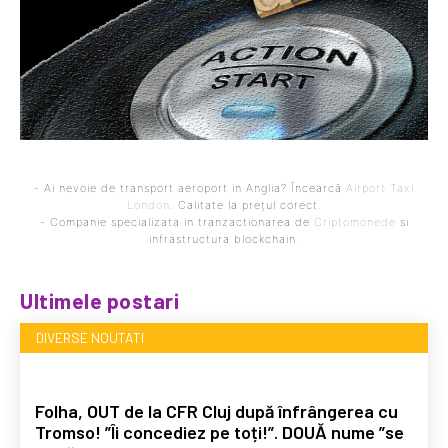
- Ai nevoie de transport aeroport in Anglia? Încearcă
Airport Taxi
London
. Calitate la prețul corect.
- Companie specializata in tranzactionarea de
Criptomonede
si
infrastructura blockchain.
Ultimele postari
DIVERSE NOUTATI
Folha, OUT de la CFR Cluj după înfrângerea cu
Tromso! ”Îi concediez pe toți!”. DOUĂ nume ”se