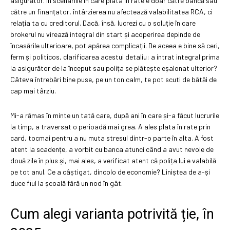
asigurător. În scenariile în care plata în rate e doar către bancă sau
către un finanțator, întârzierea nu afectează valabilitatea RCA, ci
relația ta cu creditorul. Dacă, însă, lucrezi cu o soluție în care
brokerul nu virează integral din start și acoperirea depinde de
încasările ulterioare, pot apărea complicații. De aceea e bine să ceri,
ferm și politicos, clarificarea acestui detaliu: a intrat integral prima
la asigurător de la început sau polița se plătește eșalonat ulterior?
Câteva întrebări bine puse, pe un ton calm, te pot scuti de bătăi de
cap mai târziu.
Mi-a rămas în minte un tată care, după ani în care și-a făcut lucrurile
la timp, a traversat o perioadă mai grea. A ales plata în rate prin
card, tocmai pentru a nu muta stresul dintr-o parte în alta. A fost
atent la scadențe, a vorbit cu banca atunci când a avut nevoie de
două zile în plus și, mai ales, a verificat atent că polița lui e valabilă
pe tot anul. Ce a câștigat, dincolo de economie? Liniștea de a-și
duce fiul la școală fără un nod în gât.
Cum alegi varianta potrivită ție, în