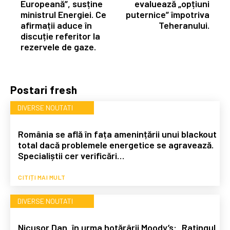
Europeană”, susține
evaluează „opțiuni
ministrul Energiei. Ce
puternice” împotriva
afirmații aduce în
Teheranului.
discuție referitor la
rezervele de gaze.
Postari fresh
DIVERSE NOUTATI
România se află în fața amenințării unui blackout
total dacă problemele energetice se agravează.
Specialiștii cer verificări…
CITIȚI MAI MULT
DIVERSE NOUTATI
Nicușor Dan, în urma hotărârii Moody’s: „Ratingul