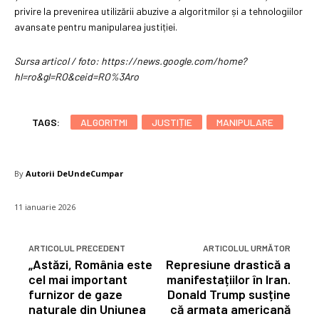
privire la prevenirea utilizării abuzive a algoritmilor și a tehnologiilor
avansate pentru manipularea justiției.
Sursa articol / foto: https://news.google.com/home?
hl=ro&gl=RO&ceid=RO%3Aro
TAGS:
ALGORITMI
JUSTIȚIE
MANIPULARE
By
Autorii DeUndeCumpar
11 ianuarie 2026
ARTICOLUL PRECEDENT
ARTICOLUL URMĂTOR
„Astăzi, România este
Represiune drastică a
cel mai important
manifestațiilor în Iran.
furnizor de gaze
Donald Trump susține
naturale din Uniunea
că armata americană