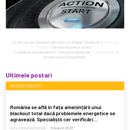
- Ai nevoie de transport aeroport in Anglia? Încearcă
Airport Taxi
London
. Calitate la prețul corect.
- Companie specializata in tranzactionarea de
Criptomonede
si
infrastructura blockchain.
Ultimele postari
DIVERSE NOUTATI
România se află în fața amenințării unui
blackout total dacă problemele energetice se
agravează. Specialiștii cer verificări…
Autorii DeUndeCumpar
-
8 August 2026