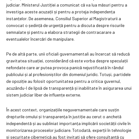
judiciar. Ministerul Justiției a comunicat că va lua măsuri pentru a
investiga aceste acuzații și pentru a proteja independența
instanțelor. De asemenea, Consiliul Superior al Magistraturii a
convocat o ședință de urgență pentru a discuta despre riscurile
semnalate și pentru a elabora strategii de contracarare a
eventualelor încercări de manipulare.
Pe de altă parte, unii oficiali guvernamentali au încercat să reducă
gravitatea situației, considerând că este vorba despre speculații
nefondate care ar putea provoca panică nejustificată în rândul
publicului și al profesioniștilor din domeniul juridic. Totuși, partidele
de opoziție au folosit oportunitatea pentru a critica guvernul,
acuzându-l de lipsă de transparență și inabilitate în asigurarea unui
sistem judiciar liber de influențe externe.
În acest context, organizațiile neguvernamentale care susțin
drepturile omului și transparența în justiție au cerut o anchetă
independentă și au subliniat importanța implicării societății civile în
monitorizarea proceselor judiciare. Totodată, experții în tehnologie
și securitate cibernetică au fost invitați să ofere consultanță cu