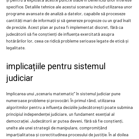
specifice. Detaliile tehnice ale acestui scenariu includ utilizarea unor
programe avansate de analiză a datelor, capabile să proceseze
cantități mari de informații și să genereze prognoze cu un grad înalt
de precizie. Acest plan ar putea fi implementat discret, fără ca
judecătorii să fie conștienți de influența exercitată asupra
hotărârilor lor, ceea ce ridică probleme serioase legate de etică și
legalitate.
implicațiile pentru sistemul
judiciar
Implicarea unui „scenariu matematic” în sistemul judiciar pune
numeroase probleme și provocări. În primul rând, utilizarea
algoritmilor pentru a influența deciziile judecătorești poate submina
principiul independenței judiciare, un fundament esențial al
democrației. Judecătorii ar putea deveni, fără să fie conștienți,
unelte ale unei strategii de manipulare, compromițând
imparțialitatea și corectitudinea procesului de justiție. În al doilea