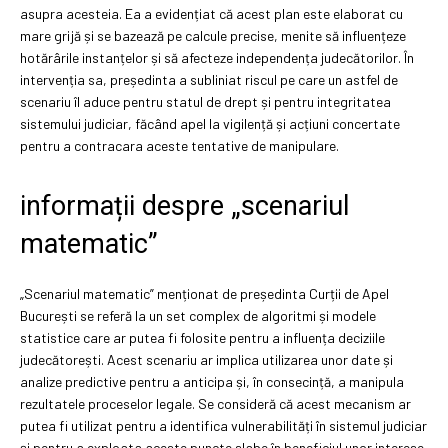
asupra acesteia. Ea a evidențiat că acest plan este elaborat cu
mare grijă și se bazează pe calcule precise, menite să influențeze
hotărârile instanțelor și să afecteze independența judecătorilor. În
intervenția sa, președinta a subliniat riscul pe care un astfel de
scenariu îl aduce pentru statul de drept și pentru integritatea
sistemului judiciar, făcând apel la vigilență și acțiuni concertate
pentru a contracara aceste tentative de manipulare.
informații despre „scenariul
matematic”
„Scenariul matematic” menționat de președinta Curții de Apel
București se referă la un set complex de algoritmi și modele
statistice care ar putea fi folosite pentru a influența deciziile
judecătorești. Acest scenariu ar implica utilizarea unor date și
analize predictive pentru a anticipa și, în consecință, a manipula
rezultatele proceselor legale. Se consideră că acest mecanism ar
putea fi utilizat pentru a identifica vulnerabilități în sistemul judiciar
și pentru a exploata aceste puncte slabe în beneficiul unor interese