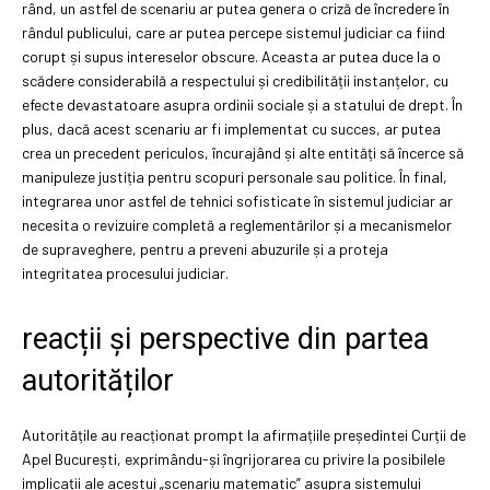
rând, un astfel de scenariu ar putea genera o criză de încredere în
rândul publicului, care ar putea percepe sistemul judiciar ca fiind
corupt și supus intereselor obscure. Aceasta ar putea duce la o
scădere considerabilă a respectului și credibilității instanțelor, cu
efecte devastatoare asupra ordinii sociale și a statului de drept. În
plus, dacă acest scenariu ar fi implementat cu succes, ar putea
crea un precedent periculos, încurajând și alte entități să încerce să
manipuleze justiția pentru scopuri personale sau politice. În final,
integrarea unor astfel de tehnici sofisticate în sistemul judiciar ar
necesita o revizuire completă a reglementărilor și a mecanismelor
de supraveghere, pentru a preveni abuzurile și a proteja
integritatea procesului judiciar.
reacții și perspective din partea
autorităților
Autoritățile au reacționat prompt la afirmațiile președintei Curții de
Apel București, exprimându-și îngrijorarea cu privire la posibilele
implicații ale acestui „scenariu matematic” asupra sistemului