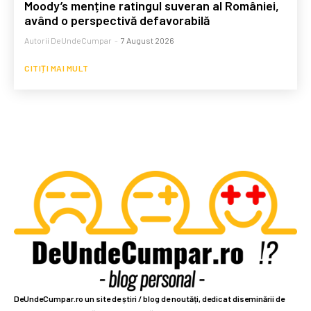
Moody’s menține ratingul suveran al României,
având o perspectivă defavorabilă
Autorii DeUndeCumpar
-
7 August 2026
CITIȚI MAI MULT
DeUndeCumpar.ro un site de știri / blog de noutăți, dedicat diseminării de