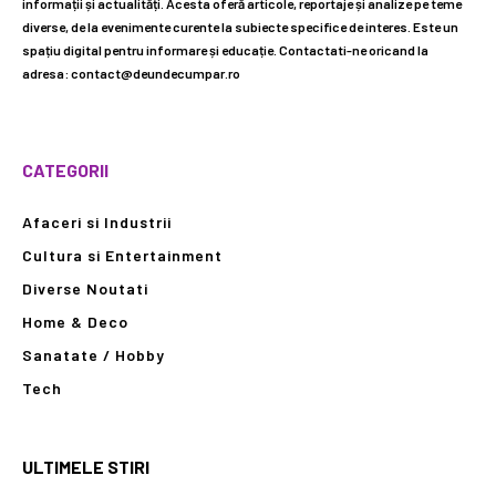
informații și actualități. Acesta oferă articole, reportaje și analize pe teme
diverse, de la evenimente curente la subiecte specifice de interes. Este un
spațiu digital pentru informare și educație. Contactati-ne oricand la
adresa: contact@deundecumpar.ro
CATEGORII
Afaceri si Industrii
Cultura si Entertainment
Diverse Noutati
Home & Deco
Sanatate / Hobby
Tech
ULTIMELE STIRI