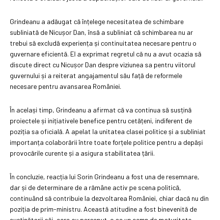
Grindeanu a adăugat că înțelege necesitatea de schimbare
subliniată de Nicușor Dan, însă a subliniat că schimbarea nu ar
trebui să excludă experiența și continuitatea necesare pentru o
guvernare eficientă. El a exprimat regretul că nu a avut ocazia să
discute direct cu Nicușor Dan despre viziunea sa pentru viitorul
guvernului și a reiterat angajamentul său față de reformele
necesare pentru avansarea României.
În același timp, Grindeanu a afirmat că va continua să susțină
proiectele și inițiativele benefice pentru cetățeni, indiferent de
poziția sa oficială. A apelat la unitatea clasei politice și a subliniat
importanța colaborării între toate forțele politice pentru a depăși
provocările curente și a asigura stabilitatea țării.
În concluzie, reacția lui Sorin Grindeanu a fost una de resemnare,
dar și de determinare de a rămâne activ pe scena politică,
continuând să contribuie la dezvoltarea României, chiar dacă nu din
poziția de prim-ministru. Această atitudine a fost binevenită de
susținătorii săi, care au perceput-o ca un semn de maturitate