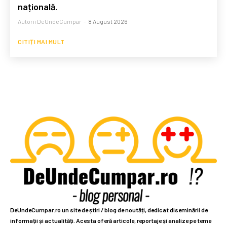
națională.
Autorii DeUndeCumpar
-
8 August 2026
CITIȚI MAI MULT
DeUndeCumpar.ro un site de știri / blog de noutăți, dedicat diseminării de
informații și actualități. Acesta oferă articole, reportaje și analize pe teme