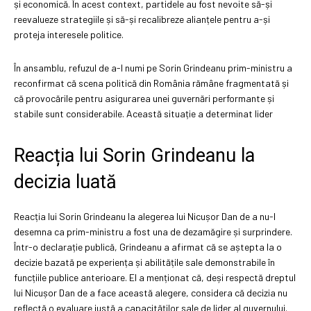
și economică. În acest context, partidele au fost nevoite să-și
reevalueze strategiile și să-și recalibreze alianțele pentru a-și
proteja interesele politice.
În ansamblu, refuzul de a-l numi pe Sorin Grindeanu prim-ministru a
reconfirmat că scena politică din România rămâne fragmentată și
că provocările pentru asigurarea unei guvernări performante și
stabile sunt considerabile. Această situație a determinat lider
Reacția lui Sorin Grindeanu la
decizia luată
Reacția lui Sorin Grindeanu la alegerea lui Nicușor Dan de a nu-l
desemna ca prim-ministru a fost una de dezamăgire și surprindere.
Într-o declarație publică, Grindeanu a afirmat că se aștepta la o
decizie bazată pe experiența și abilitățile sale demonstrabile în
funcțiile publice anterioare. El a menționat că, deși respectă dreptul
lui Nicușor Dan de a face această alegere, considera că decizia nu
reflectă o evaluare justă a capacităților sale de lider al guvernului.