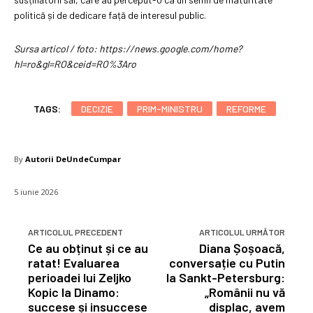
politică și de dedicare față de interesul public.
Sursa articol / foto: https://news.google.com/home?
hl=ro&gl=RO&ceid=RO%3Aro
TAGS:
DECIZIE
PRIM-MINISTRU
REFORME
By
Autorii DeUndeCumpar
5 iunie 2026
ARTICOLUL PRECEDENT
ARTICOLUL URMĂTOR
Ce au obținut și ce au
Diana Șoșoacă,
ratat! Evaluarea
conversație cu Putin
perioadei lui Zeljko
la Sankt-Petersburg:
Kopic la Dinamo:
„Românii nu vă
succese și insuccese
displac, avem