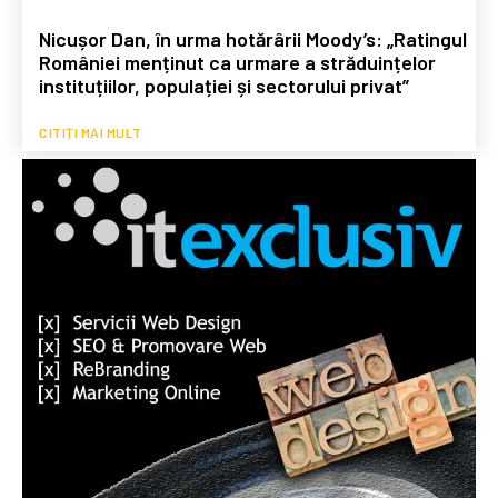
Nicușor Dan, în urma hotărârii Moody’s: „Ratingul
României menținut ca urmare a străduințelor
instituțiilor, populației și sectorului privat”
CITIȚI MAI MULT