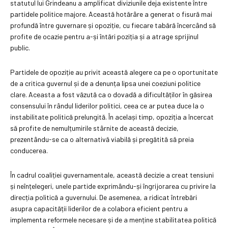
statutul lui Grindeanu a amplificat diviziunile deja existente între
partidele politice majore. Această hotărâre a generat o fisură mai
profundă între guvernare și opoziție, cu fiecare tabără încercând să
profite de ocazie pentru a-și întări poziția și a atrage sprijinul
public.
Partidele de opoziție au privit această alegere ca pe o oportunitate
de a critica guvernul și de a denunța lipsa unei coeziuni politice
clare. Aceasta a fost văzută ca o dovadă a dificultăților în găsirea
consensului în rândul liderilor politici, ceea ce ar putea duce la o
instabilitate politică prelungită. În același timp, opoziția a încercat
să profite de nemulțumirile stârnite de această decizie,
prezentându-se ca o alternativă viabilă și pregătită să preia
conducerea.
În cadrul coaliției guvernamentale, această decizie a creat tensiuni
și neînțelegeri, unele partide exprimându-și îngrijorarea cu privire la
direcția politică a guvernului. De asemenea, a ridicat întrebări
asupra capacității liderilor de a colabora eficient pentru a
implementa reformele necesare și de a menține stabilitatea politică