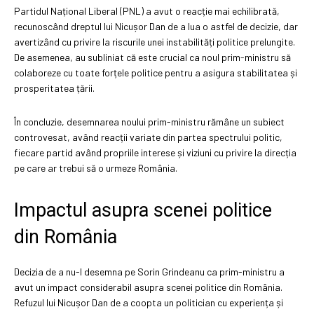
Partidul Național Liberal (PNL) a avut o reacție mai echilibrată,
recunoscând dreptul lui Nicușor Dan de a lua o astfel de decizie, dar
avertizând cu privire la riscurile unei instabilități politice prelungite.
De asemenea, au subliniat că este crucial ca noul prim-ministru să
colaboreze cu toate forțele politice pentru a asigura stabilitatea și
prosperitatea țării.
În concluzie, desemnarea noului prim-ministru rămâne un subiect
controvesat, având reacții variate din partea spectrului politic,
fiecare partid având propriile interese și viziuni cu privire la direcția
pe care ar trebui să o urmeze România.
Impactul asupra scenei politice
din România
Decizia de a nu-l desemna pe Sorin Grindeanu ca prim-ministru a
avut un impact considerabil asupra scenei politice din România.
Refuzul lui Nicușor Dan de a coopta un politician cu experiența și