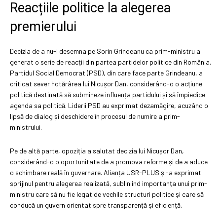
Reacțiile politice la alegerea
premierului
Decizia de a nu-l desemna pe Sorin Grindeanu ca prim-ministru a
generat o serie de reacții din partea partidelor politice din România.
Partidul Social Democrat (PSD), din care face parte Grindeanu, a
criticat sever hotărârea lui Nicușor Dan, considerând-o o acțiune
politică destinată să submineze influența partidului și să împiedice
agenda sa politică. Liderii PSD au exprimat dezamăgire, acuzând o
lipsă de dialog și deschidere în procesul de numire a prim-
ministrului.
Pe de altă parte, opoziția a salutat decizia lui Nicușor Dan,
considerând-o o oportunitate de a promova reforme și de a aduce
o schimbare reală în guvernare. Alianța USR-PLUS și-a exprimat
sprijinul pentru alegerea realizată, subliniind importanța unui prim-
ministru care să nu fie legat de vechile structuri politice și care să
conducă un guvern orientat spre transparență și eficiență.