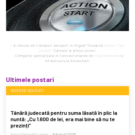
- Ai nevoie de transport aeroport in Anglia? Încearcă
Airport Taxi
London
. Calitate la prețul corect.
- Companie specializata in tranzactionarea de
Criptomonede
si
infrastructura blockchain.
Ultimele postari
DIVERSE NOUTATI
Tânără judecată pentru suma lăsată în plic la
nuntă: „Cu 1.600 de lei, era mai bine să nu te
prezinți”
Autorii DeUndeCumpar
-
9 August 2026