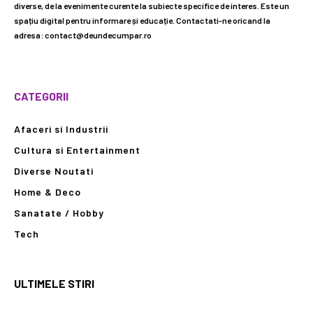
diverse, de la evenimente curente la subiecte specifice de interes. Este un
spațiu digital pentru informare și educație. Contactati-ne oricand la
adresa: contact@deundecumpar.ro
CATEGORII
Afaceri si Industrii
Cultura si Entertainment
Diverse Noutati
Home & Deco
Sanatate / Hobby
Tech
ULTIMELE STIRI