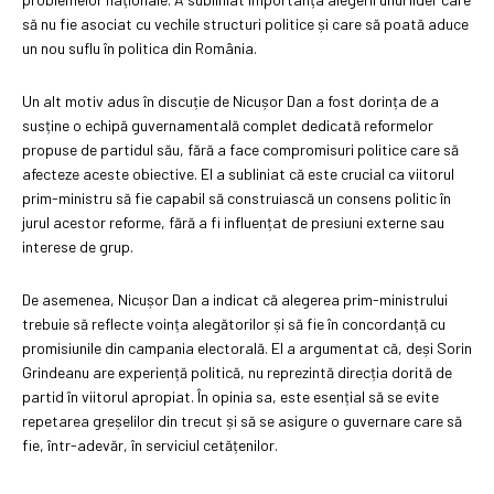
să nu fie asociat cu vechile structuri politice și care să poată aduce
un nou suflu în politica din România.
Un alt motiv adus în discuție de Nicușor Dan a fost dorința de a
susține o echipă guvernamentală complet dedicată reformelor
propuse de partidul său, fără a face compromisuri politice care să
afecteze aceste obiective. El a subliniat că este crucial ca viitorul
prim-ministru să fie capabil să construiască un consens politic în
jurul acestor reforme, fără a fi influențat de presiuni externe sau
interese de grup.
De asemenea, Nicușor Dan a indicat că alegerea prim-ministrului
trebuie să reflecte voința alegătorilor și să fie în concordanță cu
promisiunile din campania electorală. El a argumentat că, deși Sorin
Grindeanu are experiență politică, nu reprezintă direcția dorită de
partid în viitorul apropiat. În opinia sa, este esențial să se evite
repetarea greșelilor din trecut și să se asigure o guvernare care să
fie, într-adevăr, în serviciul cetățenilor.