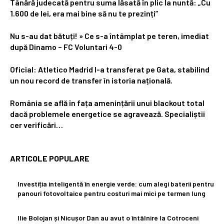
Tânără judecată pentru suma lăsată în plic la nuntă: „Cu
1.600 de lei, era mai bine să nu te prezinți”
Nu s-au dat bătuți! » Ce s-a întâmplat pe teren, imediat
după Dinamo – FC Voluntari 4-0
Oficial: Atletico Madrid l-a transferat pe Gata, stabilind
un nou record de transfer în istoria națională.
România se află în fața amenințării unui blackout total
dacă problemele energetice se agravează. Specialiștii
cer verificări…
ARTICOLE POPULARE
Investiția inteligentă în energie verde: cum alegi baterii pentru
panouri fotovoltaice pentru costuri mai mici pe termen lung
Ilie Bolojan și Nicușor Dan au avut o întâlnire la Cotroceni