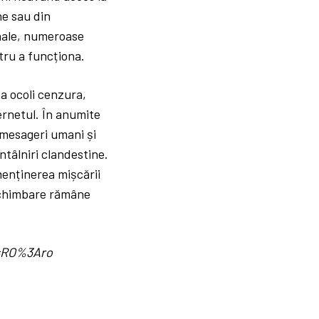
ne sau din
onale, numeroase
tru a funcționa.
 a ocoli cenzura,
ternetul. În anumite
 mesageri umani și
ntâlniri clandestine.
 menținerea mișcării
 schimbare rămâne
d=RO%3Aro