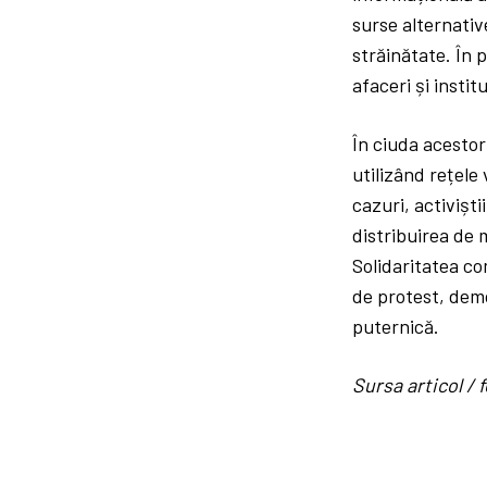
surse alternativ
străinătate. În 
afaceri și insti
În ciuda acestor
utilizând rețele
cazuri, activișt
distribuirea de 
Solidaritatea co
de protest, dem
puternică.
Sursa articol 