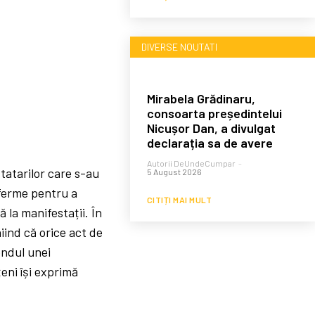
DIVERSE NOUTATI
Mirabela Grădinaru,
consoarta președintelui
Nicușor Dan, a divulgat
declarația sa de avere
Autorii DeUndeCumpar
-
tatarilor care s-au
5 August 2026
 ferme pentru a
CITIȚI MAI MULT
ă la manifestații. În
iind că orice act de
ondul unei
țeni își exprimă