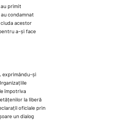
 au primit
oși au condamnat
n ciuda acestor
 pentru a-și face
n, exprimându-și
rganizațiile
le împotriva
tățenilor la liberă
clarații oficiale prin
ășoare un dialog