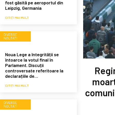
fost găsită pe aeroportul din
Leipzig, Germania
CITIȚI MAI MULT
DIVERSE
NOUTATI
Noua Lege a Integrității se
întoarce la votul final în
Parlament. Discuții
Regi
controversate referitoare la
declarațiile de…
moart
CITIȚI MAI MULT
comunic
DIVERSE
NOUTATI