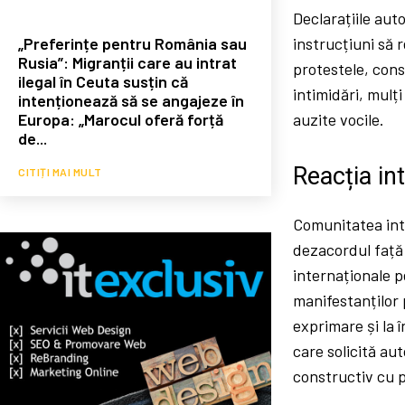
Declarațiile auto
„Preferințe pentru România sau
instrucțiuni să 
Rusia”: Migranții care au intrat
protestele, cons
ilegal în Ceuta susțin că
intimidări, mulț
intenționează să se angajeze în
Europa: „Marocul oferă forță
auzite vocile.
de...
Reacția in
CITIȚI MAI MULT
Comunitatea inte
dezacordul față 
internaționale p
manifestanților 
exprimare și la î
care solicită au
constructiv cu p