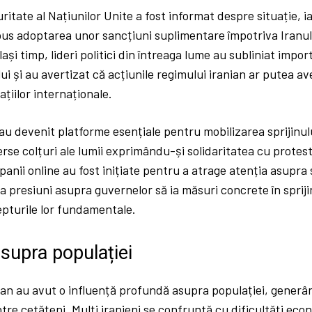
uritate al Națiunilor Unite a fost informat despre situație, i
s adoptarea unor sancțiuni suplimentare împotriva Iranulu
ași timp, lideri politici din întreaga lume au subliniat impo
ui și au avertizat că acțiunile regimului iranian ar putea a
ațiilor internaționale.
au devenit platforme esențiale pentru mobilizarea sprijinului
erse colțuri ale lumii exprimându-și solidaritatea cu protesta
ii online au fost inițiate pentru a atrage atenția asupra si
a presiuni asupra guvernelor să ia măsuri concrete în spriji
epturile lor fundamentale.
supra populației
ran au avut o influență profundă asupra populației, generân
tre cetățeni. Mulți iranieni se confruntă cu dificultăți eco