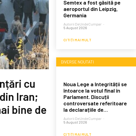
Semtex a fost găsită pe
aeroportul din Leipzig,
Germania
Autorii DeUndeCumpar
-
5 August 2026
CITIȚI MAI MULT
DIVERSE NOUTATI
nțări cu
Noua Lege a Integrității se
întoarce la votul final în
din Iran;
Parlament. Discuții
controversate referitoare
ai bine de
la declarațiile de…
Autorii DeUndeCumpar
-
5 August 2026
CITIȚI MAI MULT