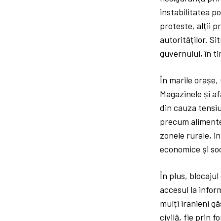
instabilitatea p
proteste, alții 
autorităților. Si
guvernului, în t
În marile orașe,
Magazinele și af
din cauza tensiu
precum alimente
zonele rurale, i
economice și soci
În plus, blocajul
accesul la infor
mulți iranieni 
civilă, fie prin 