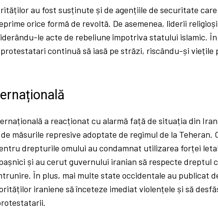
rităților au fost susținute și de agențiile de securitate care
reprime orice formă de revoltă. De asemenea, liderii religi
iderându-le acte de rebeliune împotriva statului islamic. Î
i protestatari continuă să iasă pe străzi, riscându-și viețile
ternațională
rnațională a reacționat cu alarmă față de situația din Ira
de măsurile represive adoptate de regimul de la Teheran. O
entru drepturile omului au condamnat utilizarea forței leta
pașnici și au cerut guvernului iranian să respecte dreptul ce
ntrunire. În plus, mai multe state occidentale au publicat de
torităților iraniene să înceteze imediat violențele și să desf
rotestatarii.