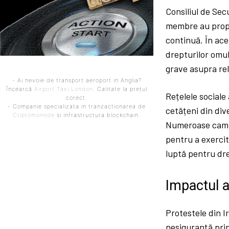
Consiliul de Sec
membre au propu
continuă. În acel
drepturilor omul
grave asupra rel
- Ai nevoie de transport aeroport in Anglia?
Încearcă
Airport Taxi London
. Calitate la prețul
Rețelele sociale 
corect.
- Companie specializata in tranzactionarea de
cetățeni din div
Criptomonede
si infrastructura blockchain.
Numeroase campan
pentru a exercit
luptă pentru dr
Impactul a
Protestele din I
nesiguranță prin