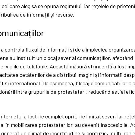
cei care aleg să se opună regimului, iar rețelele de prieteni
stribuirea de informații și resurse.
omunicațiilor
 a controla fluxul de informații și de a împiedica organizare
iene au instituit un blocaj sever al comunicațiilor, afectând
 serviciile de telefonie. Această măsură stringentă a fost 
acitatea cetățenilor de a distribui imagini și informații desp
cât și internațional. De asemenea, blocajul comunicațiilor a
onării între grupurile de protestatari, reducând astfel efi
internetul a fost fie complet oprit, fie limitat sever, iar rețe
ial în mobilizarea protestatarilor, au devenit inaccesibile. A
 generat un climat de incertitudine și confuzie, mulți irani