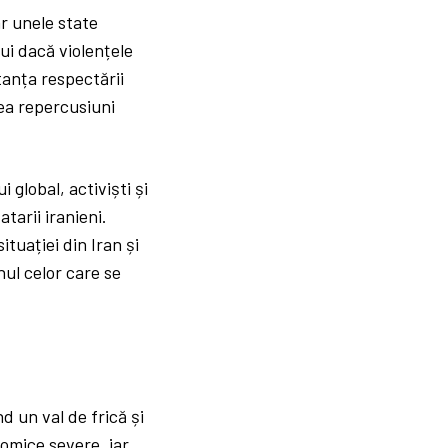
ar unele state
i dacă violențele
rtanța respectării
vea repercusiuni
 global, activiști și
tarii iranieni.
tuației din Iran și
nul celor care se
d un val de frică și
nomice severe, iar