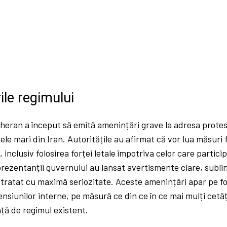
le regimului
heran a început să emită amenințări grave la adresa protes
șele mari din Iran. Autoritățile au afirmat că vor lua măsuri
, inclusiv folosirea forței letale împotriva celor care particip
eprezentanții guvernului au lansat avertismente clare, sublin
 tratat cu maximă seriozitate. Aceste amenințări apar pe f
tensiunilor interne, pe măsură ce din ce în ce mai mulți cetă
ță de regimul existent.