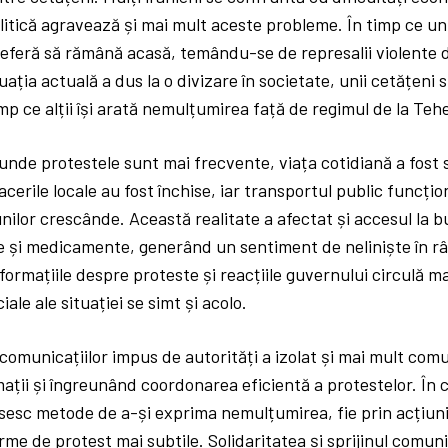
olitică agravează și mai mult aceste probleme. În timp ce unii
preferă să rămână acasă, temându-se de represalii violente 
tuația actuală a dus la o divizare în societate, unii cetățeni
imp ce alții își arată nemulțumirea față de regimul de la Teh
 unde protestele sunt mai frecvente, viața cotidiană a fost 
acerile locale au fost închise, iar transportul public funcți
nilor crescânde. Această realitate a afectat și accesul la b
 și medicamente, generând un sentiment de neliniște în rân
nformațiile despre proteste și reacțiile guvernului circulă m
ale ale situației se simt și acolo.
 comunicațiilor impus de autorități a izolat și mai mult comu
mații și îngreunând coordonarea eficientă a protestelor. În 
găsesc metode de a-și exprima nemulțumirea, fie prin acțiu
forme de protest mai subtile. Solidaritatea și sprijinul comun