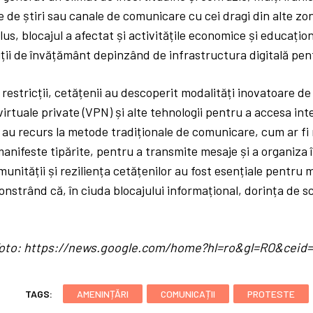
e de știri sau canale de comunicare cu cei dragi din alte zo
plus, blocajul a afectat și activitățile economice și educați
tuții de învățământ depinzând de infrastructura digitală pen
 restricții, cetățenii au descoperit modalități inovatoare de
 virtuale private (VPN) și alte tehnologii pentru a accesa in
ii au recurs la metode tradiționale de comunicare, cum ar fi
manifeste tipărite, pentru a transmite mesaje și a organiza î
munității și reziliența cetățenilor au fost esențiale pentru
onstrând că, în ciuda blocajului informațional, dorința de
/ foto: https://news.google.com/home?hl=ro&gl=RO&cei
TAGS:
AMENINȚĂRI
COMUNICAȚII
PROTESTE