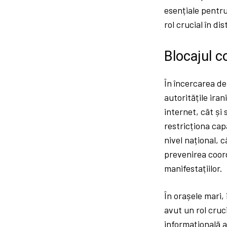
esențiale pentru 
rol crucial în di
Blocajul c
În încercarea de
autoritățile iran
internet, cât și
restricționa cap
nivel național, 
prevenirea coord
manifestațiilor.
În orașele mari, 
avut un rol cruc
informațională a