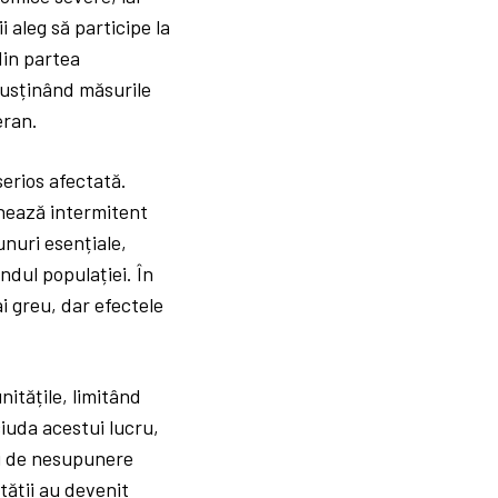
 aleg să participe la
din partea
 susținând măsurile
eran.
serios afectată.
onează intermitent
unuri esențiale,
dul populației. În
ai greu, dar efectele
nitățile, limitând
ciuda acestui lucru,
ni de nesupunere
ității au devenit