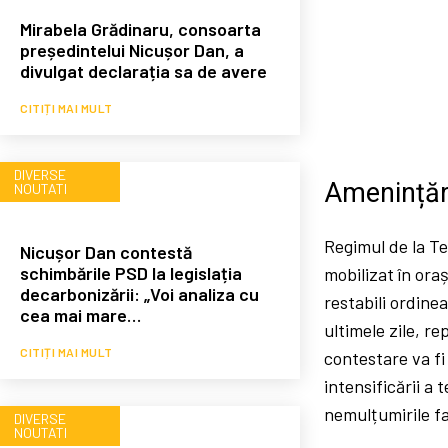
Mirabela Grădinaru, consoarta
președintelui Nicușor Dan, a
divulgat declarația sa de avere
CITIȚI MAI MULT
DIVERSE
Amenințări
NOUTATI
Regimul de la Te
Nicușor Dan contestă
schimbările PSD la legislația
mobilizat în ora
decarbonizării: „Voi analiza cu
restabili ordinea
cea mai mare…
ultimele zile, r
CITIȚI MAI MULT
contestare va fi
intensificării a 
nemulțumirile fa
DIVERSE
NOUTATI