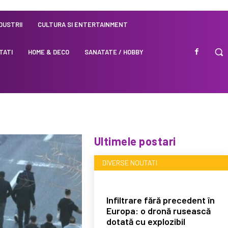
NDUSTRII
CULTURA SI ENTERTAINMENT
TATI
HOME & DECO
SANATATE / HOBBY
Ultimele postari
DIVERSE NOUTATI
Infiltrare fără precedent în
Europa: o dronă rusească
dotată cu explozibil