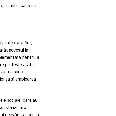
 și familie joacă un
a protestatarilor,
 atât accesul la
implementată pentru a
re proteste atât la
 avut ca scop
ciența și amploarea
lele sociale, care au
ceastă izolare
eni neavând acces la