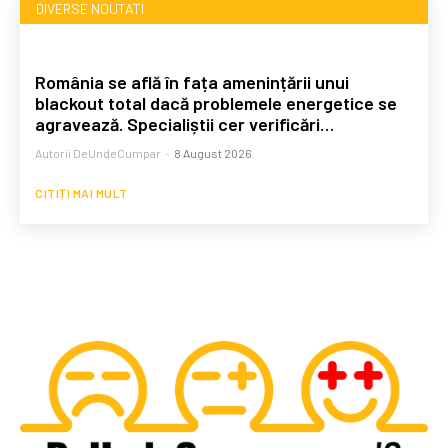
DIVERSE NOUTATI
România se află în fața amenințării unui
blackout total dacă problemele energetice se
agravează. Specialiștii cer verificări…
Autorii DeUndeCumpar
-
8 August 2026
CITIȚI MAI MULT