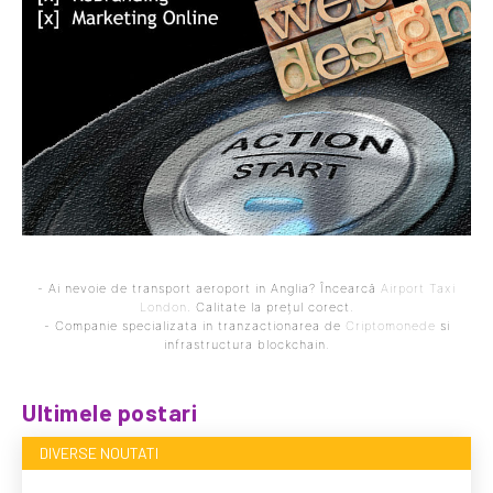
- Ai nevoie de transport aeroport in Anglia? Încearcă
Airport Taxi
London
. Calitate la prețul corect.
- Companie specializata in tranzactionarea de
Criptomonede
si
infrastructura blockchain.
Ultimele postari
DIVERSE NOUTATI