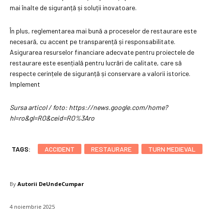
mai înalte de siguranță și soluții inovatoare.
În plus, reglementarea mai bună a proceselor de restaurare este
necesară, cu accent pe transparență și responsabilitate.
Asigurarea resurselor financiare adecvate pentru proiectele de
restaurare este esențială pentru lucrări de calitate, care să
respecte cerințele de siguranță și conservare a valorii istorice.
Implement
Sursa articol / foto: https://news.google.com/home?
hl=ro&gl=RO&ceid=RO%3Aro
TAGS:
ACCIDENT
RESTAURARE
TURN MEDIEVAL
By
Autorii DeUndeCumpar
4 noiembrie 2025