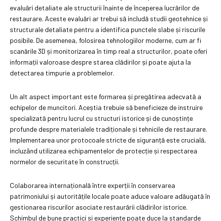
evaluări detaliate ale structurii înainte de începerea lucrărilor de
restaurare. Aceste evaluări ar trebui să includă studii geotehnice și
structurale detaliate pentru a identifica punctele slabe și riscurile
posibile. De asemenea, folosirea tehnologiilor moderne, cum ar fi
scanările 3D și monitorizarea în timp real a structurilor, poate oferi
informații valoroase despre starea clădirilor și poate ajuta la
detectarea timpurie a problemelor.
Un alt aspect important este formarea și pregătirea adecvată a
echipelor de muncitori. Aceștia trebuie să beneficieze de instruire
specializată pentru lucrul cu structuri istorice și de cunoștințe
profunde despre materialele tradiționale și tehnicile de restaurare.
Implementarea unor protocoale stricte de siguranță este crucială,
incluzând utilizarea echipamentelor de protecție și respectarea
normelor de securitate în construcții.
Colaborarea internațională între experții în conservarea
patrimoniului și autoritățile locale poate aduce valoare adăugată în
gestionarea riscurilor asociate restaurării clădirilor istorice.
Schimbul de bune practici și experiențe poate duce la standarde