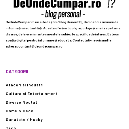
DeUndeCumpar.ro un site de știri / blog de noutăți, dedicat diseminării de
informații și actualități. Acesta oferă articole, reportaje și analize pe teme
diverse, de la evenimente curente la subiecte specifice de interes. Este un
spațiu digital pentru informare și educație. Contactati-ne oricand la
adresa: contact@deundecumpar.ro
CATEGORII
Afaceri si Industrii
Cultura si Entertainment
Diverse Noutati
Home & Deco
Sanatate / Hobby
Tech