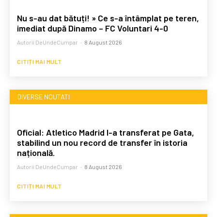
Nu s-au dat bătuți! » Ce s-a întâmplat pe teren,
imediat după Dinamo – FC Voluntari 4-0
Autorii DeUndeCumpar
-
8 August 2026
CITIȚI MAI MULT
DIVERSE NOUTATI
Oficial: Atletico Madrid l-a transferat pe Gata,
stabilind un nou record de transfer în istoria
națională.
Autorii DeUndeCumpar
-
8 August 2026
CITIȚI MAI MULT