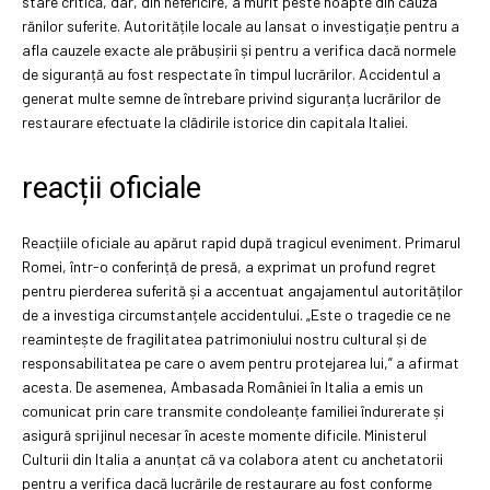
stare critică, dar, din nefericire, a murit peste noapte din cauza
rănilor suferite. Autoritățile locale au lansat o investigație pentru a
afla cauzele exacte ale prăbușirii și pentru a verifica dacă normele
de siguranță au fost respectate în timpul lucrărilor. Accidentul a
generat multe semne de întrebare privind siguranța lucrărilor de
restaurare efectuate la clădirile istorice din capitala Italiei.
reacții oficiale
Reacțiile oficiale au apărut rapid după tragicul eveniment. Primarul
Romei, într-o conferință de presă, a exprimat un profund regret
pentru pierderea suferită și a accentuat angajamentul autorităților
de a investiga circumstanțele accidentului. „Este o tragedie ce ne
reamintește de fragilitatea patrimoniului nostru cultural și de
responsabilitatea pe care o avem pentru protejarea lui,” a afirmat
acesta. De asemenea, Ambasada României în Italia a emis un
comunicat prin care transmite condoleanțe familiei îndurerate și
asigură sprijinul necesar în aceste momente dificile. Ministerul
Culturii din Italia a anunțat că va colabora atent cu anchetatorii
pentru a verifica dacă lucrările de restaurare au fost conforme