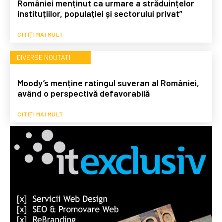
României menținut ca urmare a străduințelor
instituțiilor, populației și sectorului privat”
CITIȚI MAI MULT
DIVERSE NOUTATI
Moody’s menține ratingul suveran al României,
având o perspectivă defavorabilă
CITIȚI MAI MULT