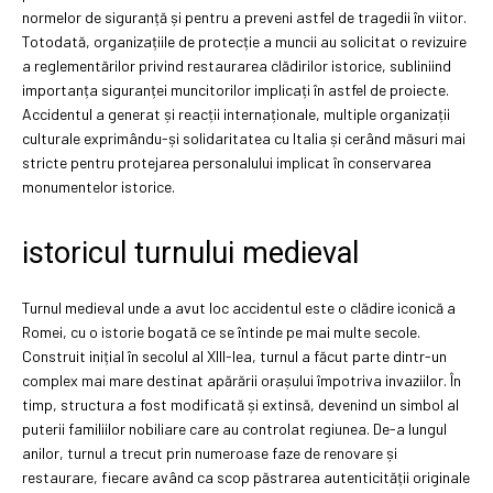
normelor de siguranță și pentru a preveni astfel de tragedii în viitor.
Totodată, organizațiile de protecție a muncii au solicitat o revizuire
a reglementărilor privind restaurarea clădirilor istorice, subliniind
importanța siguranței muncitorilor implicați în astfel de proiecte.
Accidentul a generat și reacții internaționale, multiple organizații
culturale exprimându-și solidaritatea cu Italia și cerând măsuri mai
stricte pentru protejarea personalului implicat în conservarea
monumentelor istorice.
istoricul turnului medieval
Turnul medieval unde a avut loc accidentul este o clădire iconică a
Romei, cu o istorie bogată ce se întinde pe mai multe secole.
Construit inițial în secolul al XIII-lea, turnul a făcut parte dintr-un
complex mai mare destinat apărării orașului împotriva invaziilor. În
timp, structura a fost modificată și extinsă, devenind un simbol al
puterii familiilor nobiliare care au controlat regiunea. De-a lungul
anilor, turnul a trecut prin numeroase faze de renovare și
restaurare, fiecare având ca scop păstrarea autenticității originale