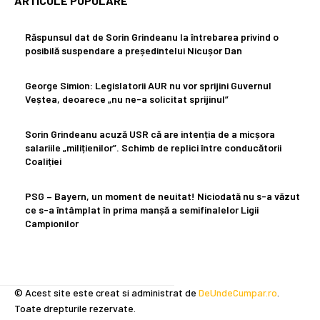
ARTICOLE POPULARE
Răspunsul dat de Sorin Grindeanu la întrebarea privind o
posibilă suspendare a președintelui Nicușor Dan
George Simion: Legislatorii AUR nu vor sprijini Guvernul
Veștea, deoarece „nu ne-a solicitat sprijinul”
Sorin Grindeanu acuză USR că are intenția de a micșora
salariile „milițienilor”. Schimb de replici între conducătorii
Coaliției
PSG – Bayern, un moment de neuitat! Niciodată nu s-a văzut
ce s-a întâmplat în prima manșă a semifinalelor Ligii
Campionilor
© Acest site este creat si administrat de
DeUndeCumpar.ro
.
Toate drepturile rezervate.