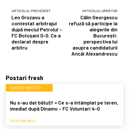
ARTICOLUL PRECEDENT
ARTICOLUL URMĂTOR
Leo Grozavu a
Călin Georgescu
contestat arbitrajul
refuză să participe la
după meciul Petrolul –
alegerile din
FC Botoșani 0-0. Ce a
București:
declarat despre
perspectiva lui
arbitru
asupra candidaturii
Ancăi Alexandrescu
Postari fresh
DIVERSE NOUTATI
Nu s-au dat bătuți! » Ce s-a întâmplat pe teren,
imediat după Dinamo – FC Voluntari 4-0
CITIȚI MAI MULT