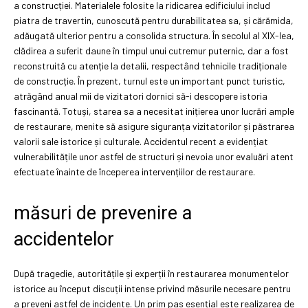
a construcției. Materialele folosite la ridicarea edificiului includ
piatra de travertin, cunoscută pentru durabilitatea sa, și cărămida,
adăugată ulterior pentru a consolida structura. În secolul al XIX-lea,
clădirea a suferit daune în timpul unui cutremur puternic, dar a fost
reconstruită cu atenție la detalii, respectând tehnicile tradiționale
de construcție. În prezent, turnul este un important punct turistic,
atrăgând anual mii de vizitatori dornici să-i descopere istoria
fascinantă. Totuși, starea sa a necesitat inițierea unor lucrări ample
de restaurare, menite să asigure siguranța vizitatorilor și păstrarea
valorii sale istorice și culturale. Accidentul recent a evidențiat
vulnerabilitățile unor astfel de structuri și nevoia unor evaluări atent
efectuate înainte de începerea intervențiilor de restaurare.
măsuri de prevenire a
accidentelor
După tragedie, autoritățile și experții în restaurarea monumentelor
istorice au început discuții intense privind măsurile necesare pentru
a preveni astfel de incidente. Un prim pas esențial este realizarea de