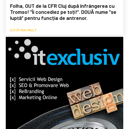
Folha, OUT de la CFR Cluj după înfrângerea cu
Tromso! ”Îi concediez pe toți!”. DOUĂ nume ”se
luptă” pentru funcția de antrenor.
CITIȚI MAI MULT