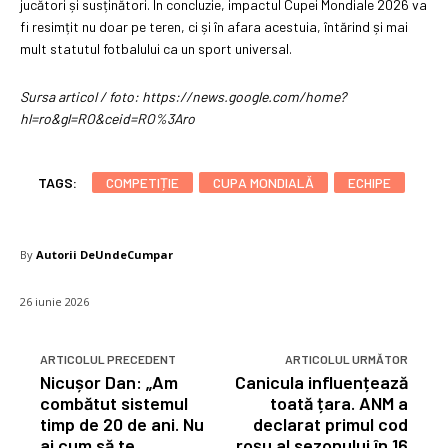
jucători și susținători. În concluzie, impactul Cupei Mondiale 2026 va
fi resimțit nu doar pe teren, ci și în afara acestuia, întărind și mai
mult statutul fotbalului ca un sport universal.
Sursa articol / foto: https://news.google.com/home?
hl=ro&gl=RO&ceid=RO%3Aro
TAGS:
COMPETIȚIE
CUPA MONDIALĂ
ECHIPE
By
Autorii DeUndeCumpar
26 iunie 2026
ARTICOLUL PRECEDENT
ARTICOLUL URMĂTOR
Nicușor Dan: „Am
Canicula influențează
combătut sistemul
toată țara. ANM a
timp de 20 de ani. Nu
declarat primul cod
ai cum să te
roșu al sezonului în 16