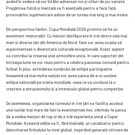
având în vedere că vor întâlni adversari noi și stiluri de joc variate.
Pregătirea fizică și mentală va fi esențială pentru a face față
provocărilor suplimentare aduse de un turneu mai lung și mai intens.
Din perspectiva fanilor, Cupa Mondială 2026 promite să fie un
eveniment memorabil. Cu meciuri desfășurate în trei dintre cele mai
mari și diverse țări din America de Nord, fanii vor avea ocazia să
experimenteze o diversitate culturală excepțională. Acest aspect
va contribui la crearea unei atmosfere unice, în care suporteri din
întreaga lume se vor reuni pentru a celebra pasiunea comună pentru
fotbal. În plus, extinderea numărului de echipe participante
înseamnă că mai multe națiuni vor avea șansa de a-și susține
echipa națională pe scena mondială, ceea ce va conduce la o
creștere a entuziasmului și a interesului global pentru competiție.
De asemenea, organizarea turneului în trei țări va facilita accesul
unui număr mai mare de fani la evenimentele live, oferindu-le șansa
de a vedea meciuri de top și de a trăi experiența unică a Cupei
Mondiale. Această ediție va fi, fără îndoială, un catalizator pentru
dezvoltarea fotbalului la nivel global, inspirând generații viitoare de