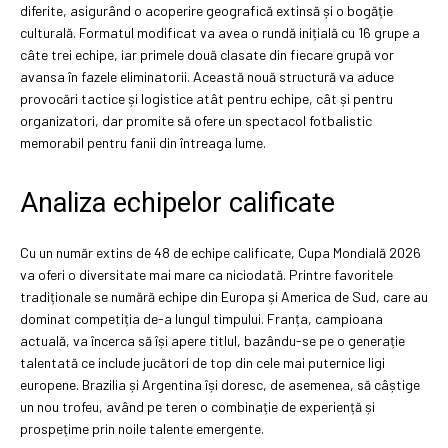
diferite, asigurând o acoperire geografică extinsă și o bogăție
culturală. Formatul modificat va avea o rundă inițială cu 16 grupe a
câte trei echipe, iar primele două clasate din fiecare grupă vor
avansa în fazele eliminatorii. Această nouă structură va aduce
provocări tactice și logistice atât pentru echipe, cât și pentru
organizatori, dar promite să ofere un spectacol fotbalistic
memorabil pentru fanii din întreaga lume.
Analiza echipelor calificate
Cu un număr extins de 48 de echipe calificate, Cupa Mondială 2026
va oferi o diversitate mai mare ca niciodată. Printre favoritele
tradiționale se numără echipe din Europa și America de Sud, care au
dominat competiția de-a lungul timpului. Franța, campioana
actuală, va încerca să își apere titlul, bazându-se pe o generație
talentată ce include jucători de top din cele mai puternice ligi
europene. Brazilia și Argentina își doresc, de asemenea, să câștige
un nou trofeu, având pe teren o combinație de experiență și
prospețime prin noile talente emergente.