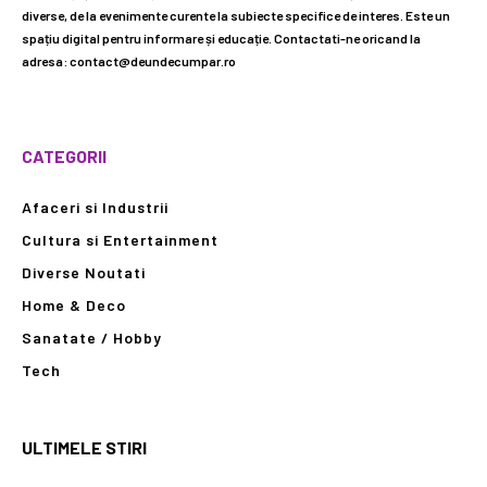
diverse, de la evenimente curente la subiecte specifice de interes. Este un
spațiu digital pentru informare și educație. Contactati-ne oricand la
adresa: contact@deundecumpar.ro
CATEGORII
Afaceri si Industrii
Cultura si Entertainment
Diverse Noutati
Home & Deco
Sanatate / Hobby
Tech
ULTIMELE STIRI