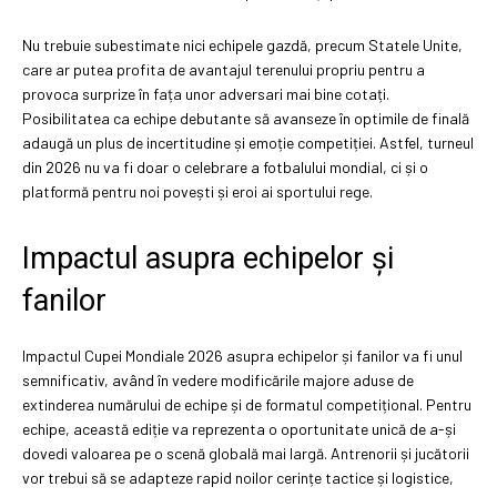
Nu trebuie subestimate nici echipele gazdă, precum Statele Unite,
care ar putea profita de avantajul terenului propriu pentru a
provoca surprize în fața unor adversari mai bine cotați.
Posibilitatea ca echipe debutante să avanseze în optimile de finală
adaugă un plus de incertitudine și emoție competiției. Astfel, turneul
din 2026 nu va fi doar o celebrare a fotbalului mondial, ci și o
platformă pentru noi povești și eroi ai sportului rege.
Impactul asupra echipelor și
fanilor
Impactul Cupei Mondiale 2026 asupra echipelor și fanilor va fi unul
semnificativ, având în vedere modificările majore aduse de
extinderea numărului de echipe și de formatul competițional. Pentru
echipe, această ediție va reprezenta o oportunitate unică de a-și
dovedi valoarea pe o scenă globală mai largă. Antrenorii și jucătorii
vor trebui să se adapteze rapid noilor cerințe tactice și logistice,