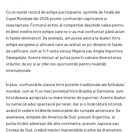
Cu un număr record de echipe participante, optimile de finală ale
Cupei Mondiale din 2026 promit confruntări captivante și
neașteptate. Formatul extins al competiției deschide calea pentru
întâlniri inedite între echipe care nu s-au mai confruntat până acum
în fazele eliminatorii. De exemplu, am putea asista la dueluri între
echipe europene și africane care au arătat un joc dinamic în fazele
de calificare, cum ar fi Franța versus Nigeria sau Anglia împotriva
Senegalului. Aceste meciuri ar putea pune în valoare diversitatea
stilurilor de joc și ar oferi noi oportunități pentru rivalități
internaționale.
În plus, confruntările clasice între puterile tradiționale ale fotbalului
mondial, cum ar fi un meci potențial între Brazilia și Germania, sunt
întotdeauna așteptate cu mare interes de suporteri. Aceste dueluri
nu numai că aduc spectacol pe teren, dar și o încărcătură istorică,
având în vedere întâlnirile memorabile din turneele anterioare. De
asemenea, echipele din America de Sud, precum Argentina, ar
putea întâlni adversari din alte continente, precum Japonia sau
Coreea de Sud, creând meciuri imprevizibile și pline de dramatism.