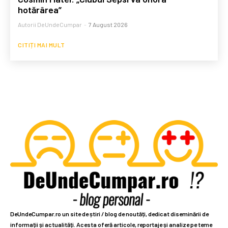
hotărârea”
Autorii DeUndeCumpar
-
7 August 2026
CITIȚI MAI MULT
DeUndeCumpar.ro un site de știri / blog de noutăți, dedicat diseminării de
informații și actualități. Acesta oferă articole, reportaje și analize pe teme