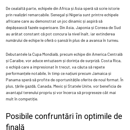
De cealaltă parte, echipele din Africa și Asia speră să scrie istorie
prin realizări remarcabile. Senegal și Nigeria sunt printre echipele
africane care au demonstrat un joc dinamic și aspiră să
depășească fazele superioare. Din Asia, Japonia și Coreea de Sud
au arătat constant că pot concura la nivel înalt, iar extinderea
numărului de echipe le oferă o șansă în plus de a avansa în turneu.
Debutantele la Cupa Mondială, precum echipe din America Centrală
și Caraibe, vor aduce entuziasm și dorința de surpriză. Costa Rica,
o echipă care a impresionat în trecut, va căuta să repete
performanțele notabile, în timp ce națiuni precum Jamaica și
Panama speră să profite de oportunitățile oferite de noul format. În
plus, țările gazdă, Canada, Mexic și Statele Unite, vor beneficia de
avantajul terenului propriu și vor încerca să progreseze cât mai
mult în competiție.
Posibile confruntări în optimile de
finală