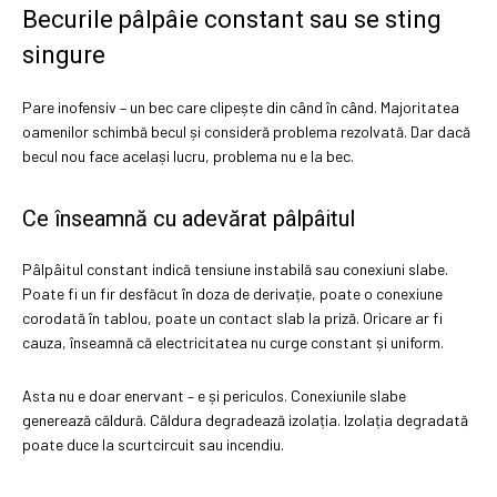
Becurile pâlpâie constant sau se sting
singure
Pare inofensiv – un bec care clipește din când în când. Majoritatea
oamenilor schimbă becul și consideră problema rezolvată. Dar dacă
becul nou face același lucru, problema nu e la bec.
Ce înseamnă cu adevărat pâlpâitul
Pâlpâitul constant indică tensiune instabilă sau conexiuni slabe.
Poate fi un fir desfăcut în doza de derivație, poate o conexiune
corodată în tablou, poate un contact slab la priză. Oricare ar fi
cauza, înseamnă că electricitatea nu curge constant și uniform.
Asta nu e doar enervant – e și periculos. Conexiunile slabe
generează căldură. Căldura degradează izolația. Izolația degradată
poate duce la scurtcircuit sau incendiu.