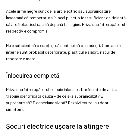
Acele urme negre sunt de la arc electric sau supraîncălzire.
Înseamnă că temperatura în acel punct a fost suficient de ridicată
să ardă plasticul sau să depună funingine. Priza sau întrerupătorul
respectiv e compromis.
Nu e suficient să o cureți și să continui să o folosești. Contactele
interne sunt probabil deteriorate, plasticul e slăbit, riscul de
repetare e mare.
Înlocuirea completă
Priza sau întrerupătorul trebuie înlocuite. Dar înainte de asta,
trebuie identificată cauza – de ce s-a supraîncălzit? E
suprasarcină? E conexiune slabă? Rezolvi cauza, nu doar
simptomul.
Șocuri electrice ușoare la atingere