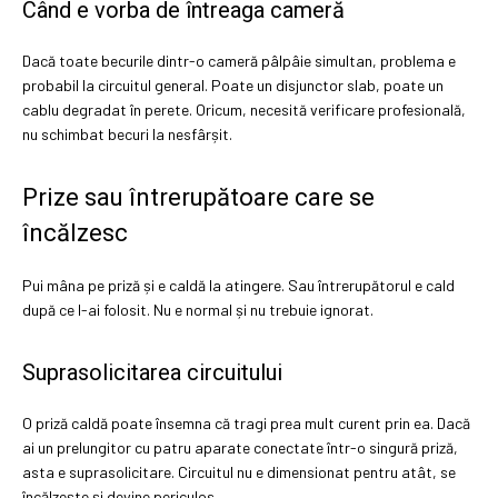
Când e vorba de întreaga cameră
Dacă toate becurile dintr-o cameră pâlpâie simultan, problema e
probabil la circuitul general. Poate un disjunctor slab, poate un
cablu degradat în perete. Oricum, necesită verificare profesională,
nu schimbat becuri la nesfârșit.
Prize sau întrerupătoare care se
încălzesc
Pui mâna pe priză și e caldă la atingere. Sau întrerupătorul e cald
după ce l-ai folosit. Nu e normal și nu trebuie ignorat.
Suprasolicitarea circuitului
O priză caldă poate însemna că tragi prea mult curent prin ea. Dacă
ai un prelungitor cu patru aparate conectate într-o singură priză,
asta e suprasolicitare. Circuitul nu e dimensionat pentru atât, se
încălzește și devine periculos.