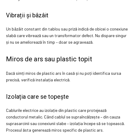
Vibrații și bâzâit
Un bâzâit constant din tablou sau priză indică de obicei o conexiune
slabă care vibrează sau un transformator defect. Nu dispare singur
și nu se ameliorează în timp – doar se agravează.
Miros de ars sau plastic topit
Dacă simți miros de plastic ars în casă și nu poți identifica sursa
precisă, verifică instalația electrică.
Izolația care se topește
Cablurile electrice au izolație din plastic care protejează
conductorul metalic. Când cablul se supraîncălzește – din cauza
suprasarcinii sau conexiunii slabe – izolația începe să se topească.
Procesul ăsta generează miros specific de plastic ars.