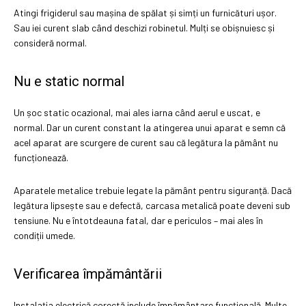
Atingi frigiderul sau mașina de spălat și simți un furnicături ușor.
Sau iei curent slab când deschizi robinetul. Mulți se obișnuiesc și
consideră normal.
Nu e static normal
Un șoc static ocazional, mai ales iarna când aerul e uscat, e
normal. Dar un curent constant la atingerea unui aparat e semn că
acel aparat are scurgere de curent sau că legătura la pământ nu
funcționează.
Aparatele metalice trebuie legate la pământ pentru siguranță. Dacă
legătura lipsește sau e defectă, carcasa metalică poate deveni sub
tensiune. Nu e întotdeauna fatal, dar e periculos – mai ales în
condiții umede.
Verificarea împământării
Instalația electrică corectă include împământare funcțională. Multe