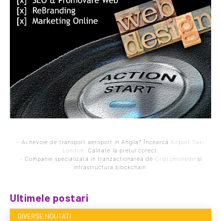
- Ai nevoie de transport aeroport in Anglia? Încearcă
Airport Taxi
London
. Calitate la prețul corect.
- Companie specializata in tranzactionarea de
Criptomonede
si
infrastructura blockchain.
Ultimele postari
DIVERSE NOUTATI