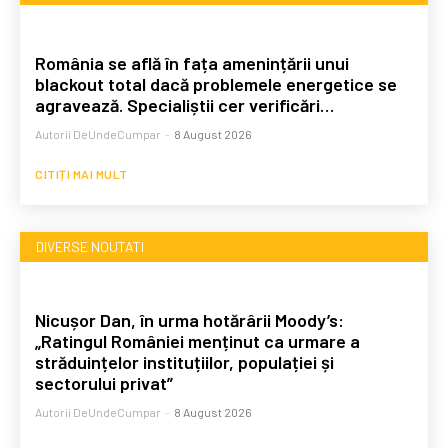
România se află în fața amenințării unui
blackout total dacă problemele energetice se
agravează. Specialiștii cer verificări…
Autorii DeUndeCumpar
-
8 August 2026
CITIȚI MAI MULT
DIVERSE NOUTATI
Nicușor Dan, în urma hotărârii Moody’s:
„Ratingul României menținut ca urmare a
străduințelor instituțiilor, populației și
sectorului privat”
Autorii DeUndeCumpar
-
8 August 2026