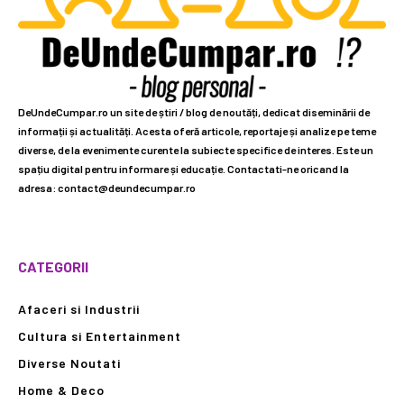
DeUndeCumpar.ro un site de știri / blog de noutăți, dedicat diseminării de
informații și actualități. Acesta oferă articole, reportaje și analize pe teme
diverse, de la evenimente curente la subiecte specifice de interes. Este un
spațiu digital pentru informare și educație. Contactati-ne oricand la
adresa: contact@deundecumpar.ro
CATEGORII
Afaceri si Industrii
Cultura si Entertainment
Diverse Noutati
Home & Deco