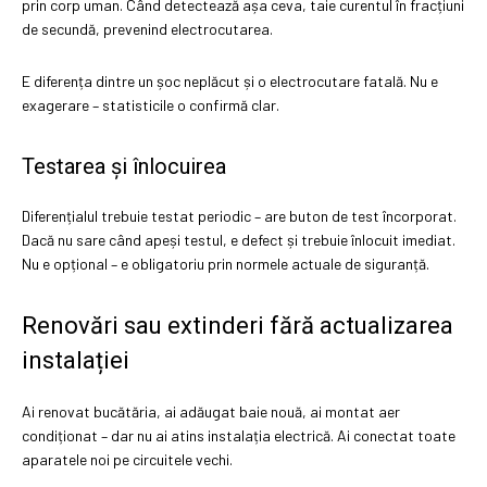
prin corp uman. Când detectează așa ceva, taie curentul în fracțiuni
de secundă, prevenind electrocutarea.
E diferența dintre un șoc neplăcut și o electrocutare fatală. Nu e
exagerare – statisticile o confirmă clar.
Testarea și înlocuirea
Diferențialul trebuie testat periodic – are buton de test încorporat.
Dacă nu sare când apeși testul, e defect și trebuie înlocuit imediat.
Nu e opțional – e obligatoriu prin normele actuale de siguranță.
Renovări sau extinderi fără actualizarea
instalației
Ai renovat bucătăria, ai adăugat baie nouă, ai montat aer
condiționat – dar nu ai atins instalația electrică. Ai conectat toate
aparatele noi pe circuitele vechi.