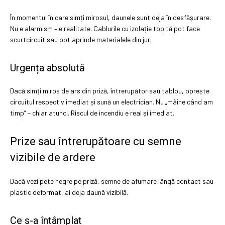
În momentul în care simți mirosul, daunele sunt deja în desfășurare.
Nu e alarmism – e realitate. Cablurile cu izolație topită pot face
scurtcircuit sau pot aprinde materialele din jur.
Urgența absolută
Dacă simți miros de ars din priză, întrerupător sau tablou, oprește
circuitul respectiv imediat și sună un electrician. Nu „mâine când am
timp” – chiar atunci. Riscul de incendiu e real și imediat.
Prize sau întrerupătoare cu semne
vizibile de ardere
Dacă vezi pete negre pe priză, semne de afumare lângă contact sau
plastic deformat, ai deja daună vizibilă.
Ce s-a întâmplat