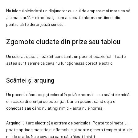
Nu înlocui niciodată un disjunctor cu unul de ampere mai mare ca să
„nu mai sară”. E exact ca și cum ai scoate alarma antiincendiu
pentru că te deranjează sunetul.
Zgomote ciudate din prize sau tablou
Un șuierat slab, un bâzâit constant, un pocnet ocazional – toate
astea sunt semne că ceva nu funcționează corect electric.
Scântei și arquing
Un pocnet când bagi ștecherul în priză e normal – e o scânteie mică
din cauza diferenței de potențial. Dar un pocnet când deja e
conectat sau când nu atingi nimic – asta nu e normal.
Arquing-ul (arc electric) e extrem de periculos. Poate topi metalul,
poate aprinde materiale inflamabile și poate genera temperaturi de
mii de grade. Nu e ceva cu care să trăiești liniștit.