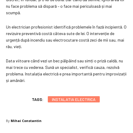
nu face problema să dispară – o face mai periculoasă și mai
scumpă.
Un electrician profesionist identifică problemele în fază incipientă. O
revizuire preventivă costă câteva sute de lei. O intervenție de
urgență după incendiu sau electrocutare costă zeci de mii sau, mai
rău, vieți.
Data viitoare când vezi un bec pâlpâind sau simți o priză caldă, nu
mai trece cu vederea. Sună un specialist, verifică cauza, rezolvă
problema. Instalația electrică e prea importantă pentru improvizații
și amânări.
TAGS:
INSTALATIA ELECTRICA
By
Mihai Constantin