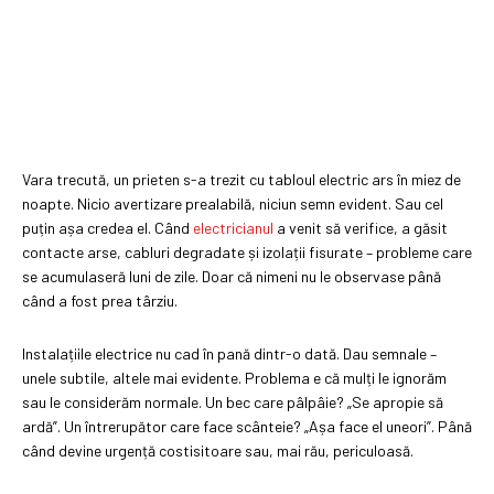
Vara trecută, un prieten s-a trezit cu tabloul electric ars în miez de
noapte. Nicio avertizare prealabilă, niciun semn evident. Sau cel
puțin așa credea el. Când
electricianul
a venit să verifice, a găsit
contacte arse, cabluri degradate și izolații fisurate – probleme care
se acumulaseră luni de zile. Doar că nimeni nu le observase până
când a fost prea târziu.
Instalațiile electrice nu cad în pană dintr-o dată. Dau semnale –
unele subtile, altele mai evidente. Problema e că mulți le ignorăm
sau le considerăm normale. Un bec care pâlpâie? „Se apropie să
ardă”. Un întrerupător care face scânteie? „Așa face el uneori”. Până
când devine urgență costisitoare sau, mai rău, periculoasă.