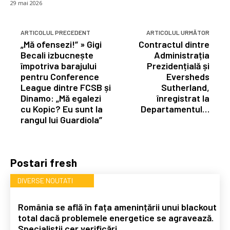
29 mai 2026
ARTICOLUL PRECEDENT
ARTICOLUL URMĂTOR
„Mă ofensezi!” » Gigi
Contractul dintre
Becali izbucnește
Administrația
împotriva barajului
Prezidențială și
pentru Conference
Eversheds
League dintre FCSB și
Sutherland,
Dinamo: „Mă egalezi
înregistrat la
cu Kopic? Eu sunt la
Departamentul…
rangul lui Guardiola”
Postari fresh
DIVERSE NOUTATI
România se află în fața amenințării unui blackout
total dacă problemele energetice se agravează.
Specialiștii cer verificări…