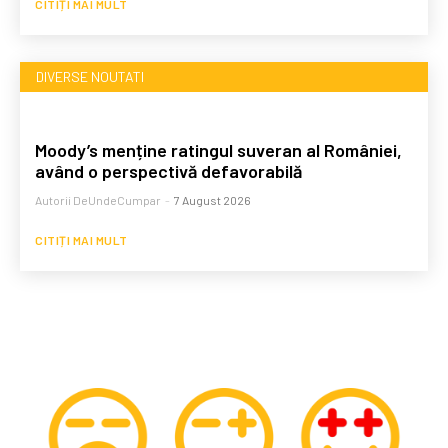
CITIȚI MAI MULT
DIVERSE NOUTATI
Moody’s menține ratingul suveran al României,
având o perspectivă defavorabilă
Autorii DeUndeCumpar
-
7 August 2026
CITIȚI MAI MULT