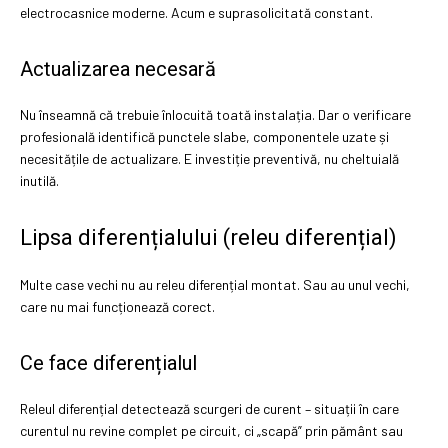
electrocasnice moderne. Acum e suprasolicitată constant.
Actualizarea necesară
Nu înseamnă că trebuie înlocuită toată instalația. Dar o verificare
profesională identifică punctele slabe, componentele uzate și
necesitățile de actualizare. E investiție preventivă, nu cheltuială
inutilă.
Lipsa diferențialului (releu diferențial)
Multe case vechi nu au releu diferențial montat. Sau au unul vechi,
care nu mai funcționează corect.
Ce face diferențialul
Releul diferențial detectează scurgeri de curent – situații în care
curentul nu revine complet pe circuit, ci „scapă” prin pământ sau