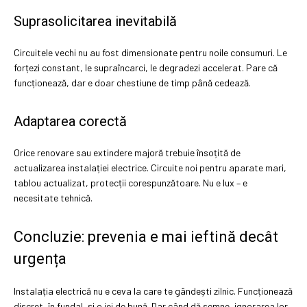
Suprasolicitarea inevitabilă
Circuitele vechi nu au fost dimensionate pentru noile consumuri. Le
forțezi constant, le supraîncarci, le degradezi accelerat. Pare că
funcționează, dar e doar chestiune de timp până cedează.
Adaptarea corectă
Orice renovare sau extindere majoră trebuie însoțită de
actualizarea instalației electrice. Circuite noi pentru aparate mari,
tablou actualizat, protecții corespunzătoare. Nu e lux – e
necesitate tehnică.
Concluzie: prevenia e mai ieftină decât
urgența
Instalația electrică nu e ceva la care te gândești zilnic. Funcționează
discret, în fundal, și o iei de bună. Dar când dă semne, ignorarea lor